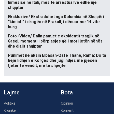
bimësisë në Itali, mes të arrestuarve edhe një
shqiptar
Ekskluzive/ Ekstradohet nga Kolumbia në Shqipëri
“kimisti” i drogës në Frakull, i dënuar me 14 vite
burg
Foto+Video/ Dalin pamjet e aksidentit tragjik në
Greqi, momenti i përplasjes që i mori jetën nënës
dhe djalit shqiptar
Punimet në aksin Elbasan-Qafë Thanë, Rama: Do ta
bëjë lidhjen e Korçës dhe juglindjes me pjesën
tjetër të vendit, më të shpejtë
Lajme
Bota
Politikë
Opinion
Kronikë
Koment