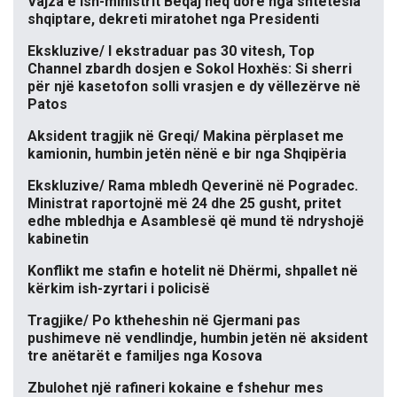
Vajza e ish-ministrit Beqaj heq dorë nga shtetësia
shqiptare, dekreti miratohet nga Presidenti
Ekskluzive/ I ekstraduar pas 30 vitesh, Top
Channel zbardh dosjen e Sokol Hoxhës: Si sherri
për një kasetofon solli vrasjen e dy vëllezërve në
Patos
Aksident tragjik në Greqi/ Makina përplaset me
kamionin, humbin jetën nënë e bir nga Shqipëria
Ekskluzive/ Rama mbledh Qeverinë në Pogradec.
Ministrat raportojnë më 24 dhe 25 gusht, pritet
edhe mbledhja e Asamblesë që mund të ndryshojë
kabinetin
Konflikt me stafin e hotelit në Dhërmi, shpallet në
kërkim ish-zyrtari i policisë
Tragjike/ Po ktheheshin në Gjermani pas
pushimeve në vendlindje, humbin jetën në aksident
tre anëtarët e familjes nga Kosova
Zbulohet një rafineri kokaine e fshehur mes