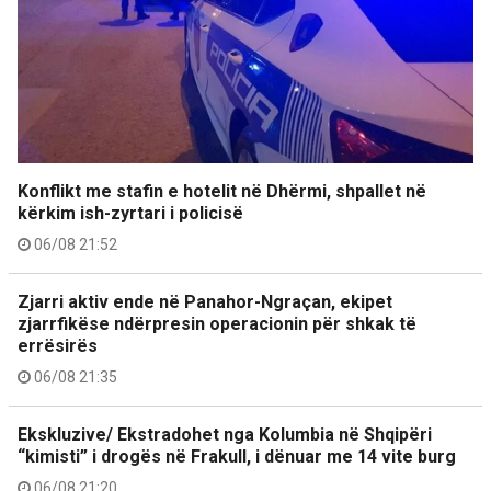
Konflikt me stafin e hotelit në Dhërmi, shpallet në
kërkim ish-zyrtari i policisë
06/08 21:52
Zjarri aktiv ende në Panahor-Ngraçan, ekipet
zjarrfikëse ndërpresin operacionin për shkak të
errësirës
06/08 21:35
Ekskluzive/ Ekstradohet nga Kolumbia në Shqipëri
“kimisti” i drogës në Frakull, i dënuar me 14 vite burg
06/08 21:20