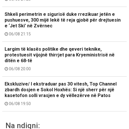
Shkeli perimetrin e sigurisë duke rrezikuar jetën e
pushuesve, 300 mijë lekë të reja gjobë për drejtuesin
e ‘Jet Ski’ në Zvërnec
06/08 21:15
Largim të klasës politike dhe qeveri teknike,
protestuesit vijojnë thirrjet para Kryeministrisë në
ditën e 68-të
06/08 20:00
Ekskluzive/ I ekstraduar pas 30 vitesh, Top Channel
zbardh dosjen e Sokol Hoxhës: Si një sherr për një
kasetofon solli vrasjen e dy vëllezërve në Patos
06/08 19:50
Na ndiqni: