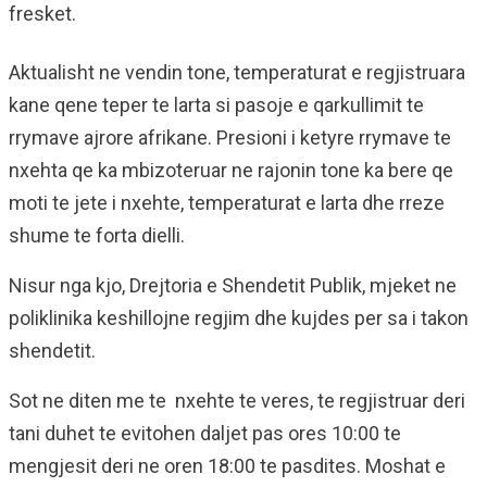
fresket.
Aktualisht ne vendin tone, temperaturat e regjistruara
kane qene teper te larta si pasoje e qarkullimit te
rrymave ajrore afrikane. Presioni i ketyre rrymave te
nxehta qe ka mbizoteruar ne rajonin tone ka bere qe
moti te jete i nxehte, temperaturat e larta dhe rreze
shume te forta dielli.
Nisur nga kjo, Drejtoria e Shendetit Publik, mjeket ne
poliklinika keshillojne regjim dhe kujdes per sa i takon
shendetit.
Sot ne diten me te nxehte te veres, te regjistruar deri
tani duhet te evitohen daljet pas ores 10:00 te
mengjesit deri ne oren 18:00 te pasdites. Moshat e