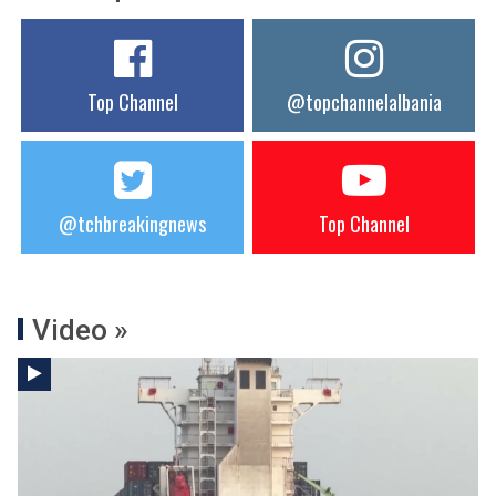
Top Channel
@topchannelalbania
@tchbreakingnews
Top Channel
Video »