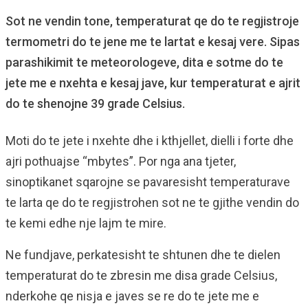
Sot ne vendin tone, temperaturat qe do te regjistroje
termometri do te jene me te lartat e kesaj vere. Sipas
parashikimit te meteorologeve, dita e sotme do te
jete me e nxehta e kesaj jave, kur temperaturat e ajrit
do te shenojne 39 grade Celsius.
Moti do te jete i nxehte dhe i kthjellet, dielli i forte dhe
ajri pothuajse “mbytes”. Por nga ana tjeter,
sinoptikanet sqarojne se pavaresisht temperaturave
te larta qe do te regjistrohen sot ne te gjithe vendin do
te kemi edhe nje lajm te mire.
Ne fundjave, perkatesisht te shtunen dhe te dielen
temperaturat do te zbresin me disa grade Celsius,
nderkohe qe nisja e javes se re do te jete me e