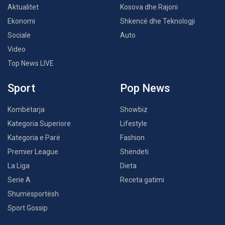
Aktualitet
Kosova dhe Rajoni
Ekonomi
Shkencë dhe Teknologji
Sociale
Auto
Video
Top News LIVE
Sport
Pop News
Kombëtarja
Showbiz
Kategoria Superiore
Lifestyle
Kategoria e Parë
Fashion
Premier League
Shëndeti
La Liga
Dieta
Serie A
Receta gatimi
Shumësportësh
Sport Gossip