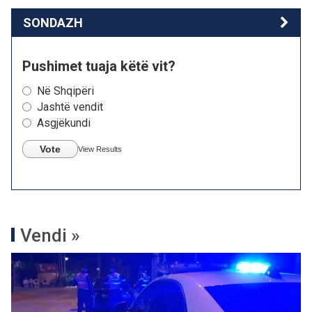
SONDAZH
Pushimet tuaja këtë vit?
Në Shqipëri
Jashtë vendit
Asgjëkundi
Vote
View Results
Vendi »