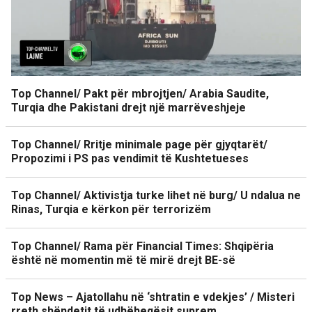
Top Channel/ Pakt për mbrojtjen/ Arabia Saudite,
Turqia dhe Pakistani drejt një marrëveshjeje
Top Channel/ Rritje minimale page për gjyqtarët/
Propozimi i PS pas vendimit të Kushtetueses
Top Channel/ Aktivistja turke lihet në burg/ U ndalua ne
Rinas, Turqia e kërkon për terrorizëm
Top Channel/ Rama për Financial Times: Shqipëria
është në momentin më të mirë drejt BE-së
Top News – Ajatollahu në ‘shtratin e vdekjes’ / Misteri
rreth shëndetit të udhëheqësit suprem