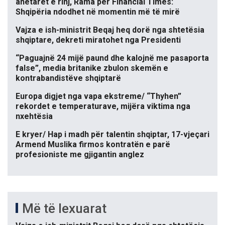
anëtarët e rinj, Rama për Financial Times:
Shqipëria ndodhet në momentin më të mirë
Vajza e ish-ministrit Beqaj heq dorë nga shtetësia
shqiptare, dekreti miratohet nga Presidenti
“Paguajnë 24 mijë paund dhe kalojnë me pasaporta
false”, media britanike zbulon skemën e
kontrabandistëve shqiptarë
Europa digjet nga vapa ekstreme/ “Thyhen”
rekordet e temperaturave, mijëra viktima nga
nxehtësia
E kryer/ Hap i madh për talentin shqiptar, 17-vjeçari
Armend Muslika firmos kontratën e parë
profesioniste me gjigantin anglez
Më të lexuarat