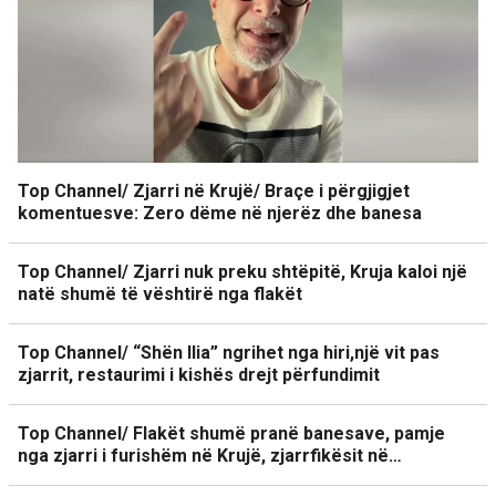
Top Channel/ Zjarri në Krujë/ Braçe i përgjigjet
komentuesve: Zero dëme në njerëz dhe banesa
Top Channel/ Zjarri nuk preku shtëpitë, Kruja kaloi një
natë shumë të vështirë nga flakët
Top Channel/ “Shën Ilia” ngrihet nga hiri,një vit pas
zjarrit, restaurimi i kishës drejt përfundimit
Top Channel/ Flakët shumë pranë banesave, pamje
nga zjarri i furishëm në Krujë, zjarrfikësit në…