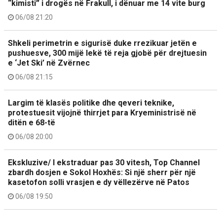
“kimisti” i drogës në Frakull, i dënuar me 14 vite burg
06/08 21:20
Shkeli perimetrin e sigurisë duke rrezikuar jetën e
pushuesve, 300 mijë lekë të reja gjobë për drejtuesin
e ‘Jet Ski’ në Zvërnec
06/08 21:15
Largim të klasës politike dhe qeveri teknike,
protestuesit vijojnë thirrjet para Kryeministrisë në
ditën e 68-të
06/08 20:00
Ekskluzive/ I ekstraduar pas 30 vitesh, Top Channel
zbardh dosjen e Sokol Hoxhës: Si një sherr për një
kasetofon solli vrasjen e dy vëllezërve në Patos
06/08 19:50