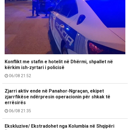
Konflikt me stafin e hotelit në Dhërmi, shpallet në
kërkim ish-zyrtari i policisë
06/08 21:52
Zjarri aktiv ende në Panahor-Ngraçan, ekipet
zjarrfikëse ndërpresin operacionin për shkak të
errësirës
06/08 21:35
Ekskluzive/ Ekstradohet nga Kolumbia në Shqipëri