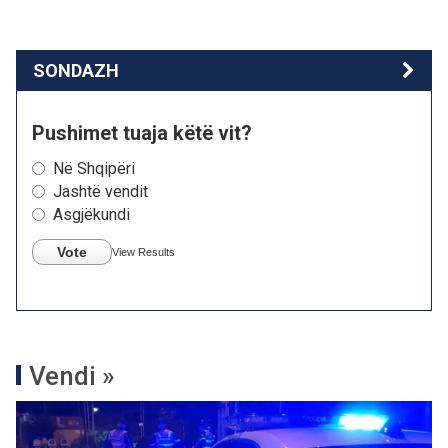
SONDAZH
Pushimet tuaja këtë vit?
Në Shqipëri
Jashtë vendit
Asgjëkundi
Vote
View Results
Vendi »