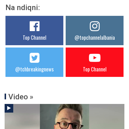
Na ndiqni:
Top Channel
@topchannelalbania
@tchbreakingnews
Top Channel
Video »