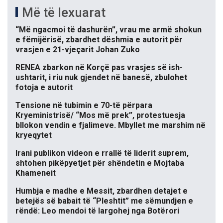
Më të lexuarat
“Më ngacmoi të dashurën”, vrau me armë shokun
e fëmijërisë, zbardhet dëshmia e autorit për
vrasjen e 21-vjeçarit Johan Zuko
RENEA zbarkon në Korçë pas vrasjes së ish-
ushtarit, i riu nuk gjendet në banesë, zbulohet
fotoja e autorit
Tensione në tubimin e 70-të përpara
Kryeministrisë/ “Mos më prek”, protestuesja
bllokon vendin e fjalimeve. Mbyllet me marshim në
kryeqytet
Irani publikon videon e rrallë të liderit suprem,
shtohen pikëpyetjet për shëndetin e Mojtaba
Khameneit
Humbja e madhe e Messit, zbardhen detajet e
betejës së babait të “Pleshtit” me sëmundjen e
rëndë: Leo mendoi të largohej nga Botërori