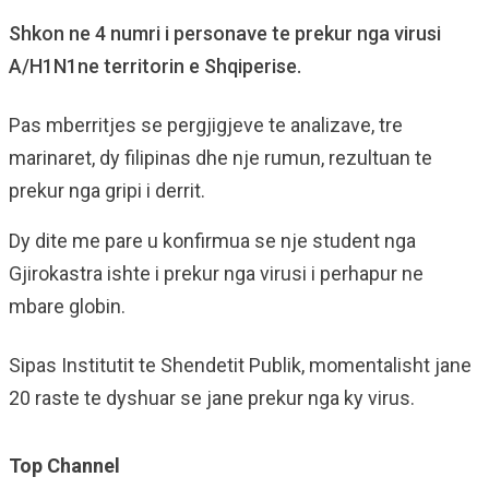
Shkon ne 4 numri i personave te prekur nga virusi
A/H1N1ne territorin e Shqiperise.
Pas mberritjes se pergjigjeve te analizave, tre
marinaret, dy filipinas dhe nje rumun, rezultuan te
prekur nga gripi i derrit.
Dy dite me pare u konfirmua se nje student nga
Gjirokastra ishte i prekur nga virusi i perhapur ne
mbare globin.
Sipas Institutit te Shendetit Publik, momentalisht jane
20 raste te dyshuar se jane prekur nga ky virus.
Top Channel