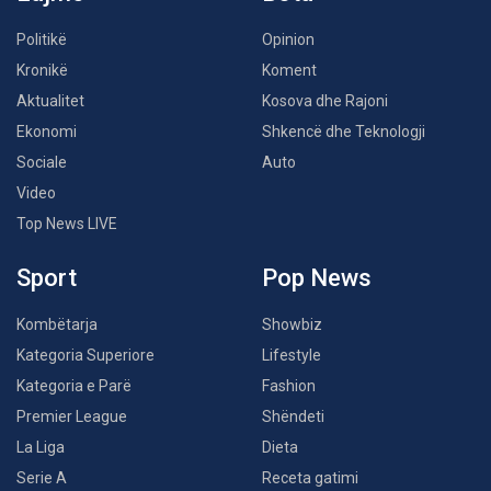
Politikë
Opinion
Kronikë
Koment
Aktualitet
Kosova dhe Rajoni
Ekonomi
Shkencë dhe Teknologji
Sociale
Auto
Video
Top News LIVE
Sport
Pop News
Kombëtarja
Showbiz
Kategoria Superiore
Lifestyle
Kategoria e Parë
Fashion
Premier League
Shëndeti
La Liga
Dieta
Serie A
Receta gatimi