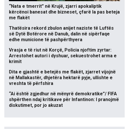
“Nata e tmerrit” në Krujë, zjarri apokaliptik
kërcënoi banesat dhe bizneset, çfarë la pas beteja
me flakët
Thatësira rekord zbulon anijet naziste të Luftës
së Dytë Botërore në Danub, dalin në sipërfaqe
edhe municione të pashpërthyera
Vrasja e të riut në Korçë, Policia njoftim zyrtar:
Arrestohet autori i dyshuar, sekuestrohet arma e
krimit
Dita e gjashtë e betejës me flakët, zjarret vijojnë
në Mallakastër, dhjetëra hektarë pyje, ullishte e
vreshta të përfshira
“Ai është zgjedhur në mënyrë demokratike”/ FIFA
shpërthen ndaj kritikave për Infantinon: I pranojmë
diskutimet, por jo akuzat