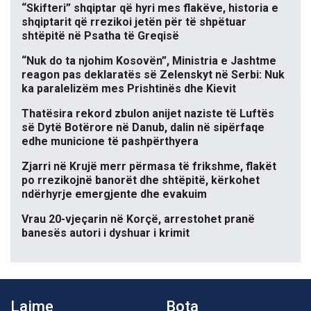
“Skifteri” shqiptar që hyri mes flakëve, historia e
shqiptarit që rrezikoi jetën për të shpëtuar
shtëpitë në Psatha të Greqisë
“Nuk do ta njohim Kosovën”, Ministria e Jashtme
reagon pas deklaratës së Zelenskyt në Serbi: Nuk
ka paralelizëm mes Prishtinës dhe Kievit
Thatësira rekord zbulon anijet naziste të Luftës
së Dytë Botërore në Danub, dalin në sipërfaqe
edhe municione të pashpërthyera
Zjarri në Krujë merr përmasa të frikshme, flakët
po rrezikojnë banorët dhe shtëpitë, kërkohet
ndërhyrje emergjente dhe evakuim
Vrau 20-vjeçarin në Korçë, arrestohet pranë
banesës autori i dyshuar i krimit
Lajme
Bota