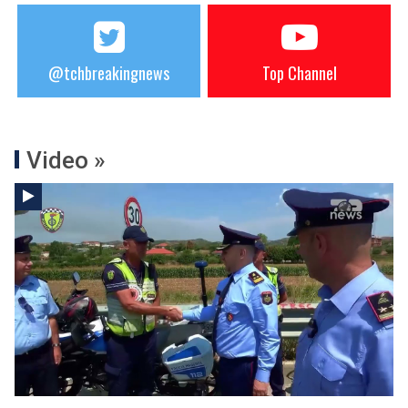
@tchbreakingnews
Top Channel
Video »