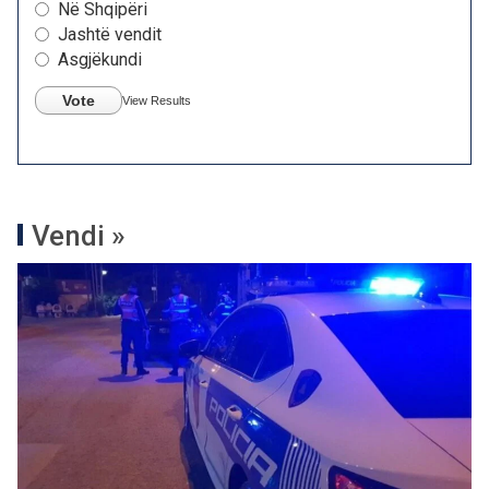
Në Shqipëri
Jashtë vendit
Asgjëkundi
Vote
View Results
Vendi »