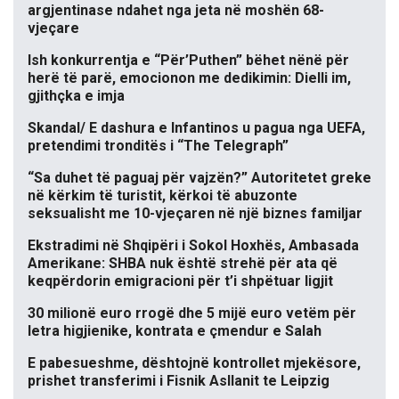
argjentinase ndahet nga jeta në moshën 68-
vjeçare
Ish konkurrentja e “Për’Puthen” bëhet nënë për
herë të parë, emocionon me dedikimin: Dielli im,
gjithçka e imja
Skandal/ E dashura e Infantinos u pagua nga UEFA,
pretendimi tronditës i “The Telegraph”
“Sa duhet të paguaj për vajzën?” Autoritetet greke
në kërkim të turistit, kërkoi të abuzonte
seksualisht me 10-vjeçaren në një biznes familjar
Ekstradimi në Shqipëri i Sokol Hoxhës, Ambasada
Amerikane: SHBA nuk është strehë për ata që
keqpërdorin emigracioni për t’i shpëtuar ligjit
30 milionë euro rrogë dhe 5 mijë euro vetëm për
letra higjienike, kontrata e çmendur e Salah
E pabesueshme, dështojnë kontrollet mjekësore,
prishet transferimi i Fisnik Asllanit te Leipzig