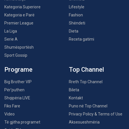
Kategoria Superiore
Lifestyle
Kategoria e Parë
Fashion
Premier League
Shëndeti
La Liga
Dieta
Serie A
Receta gatimi
Shumësportësh
Sport Gossip
Programe
Top Channel
Big Brother VIP
Rreth Top Channel
Për’puthen
Bileta
Shqipëria LIVE
Kontakt
Fiks Fare
Puno në Top Channel
Video
Privacy Policy & Terms of Use
Të gjitha programet
Aksesueshmëria