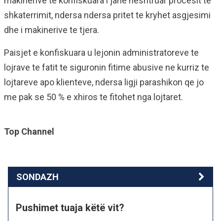
makinerive te konfiskuara i jane neshtruar procesit te
shkaterrimit, ndersa ndersa pritet te kryhet asgjesimi
dhe i makinerive te tjera.
Paisjet e konfiskuara u lejonin administratoreve te
lojrave te fatit te siguronin fitime abusive ne kurriz te
lojtareve apo klienteve, ndersa ligji parashikon qe jo
me pak se 50 % e xhiros te fitohet nga lojtaret.
Top Channel
SONDAZH
Pushimet tuaja këtë vit?