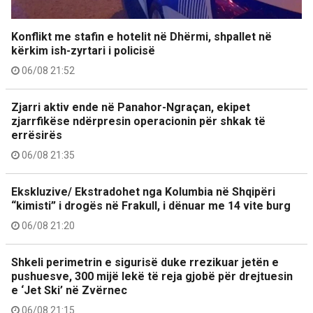
Konflikt me stafin e hotelit në Dhërmi, shpallet në
kërkim ish-zyrtari i policisë
06/08 21:52
Zjarri aktiv ende në Panahor-Ngraçan, ekipet
zjarrfikëse ndërpresin operacionin për shkak të
errësirës
06/08 21:35
Ekskluzive/ Ekstradohet nga Kolumbia në Shqipëri
“kimisti” i drogës në Frakull, i dënuar me 14 vite burg
06/08 21:20
Shkeli perimetrin e sigurisë duke rrezikuar jetën e
pushuesve, 300 mijë lekë të reja gjobë për drejtuesin
e ‘Jet Ski’ në Zvërnec
06/08 21:15