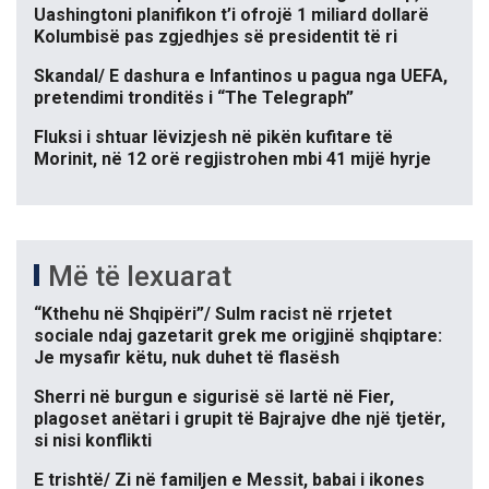
Uashingtoni planifikon t’i ofrojë 1 miliard dollarë
Kolumbisë pas zgjedhjes së presidentit të ri
Skandal/ E dashura e Infantinos u pagua nga UEFA,
pretendimi tronditës i “The Telegraph”
Fluksi i shtuar lëvizjesh në pikën kufitare të
Morinit, në 12 orë regjistrohen mbi 41 mijë hyrje
Më të lexuarat
“Kthehu në Shqipëri”/ Sulm racist në rrjetet
sociale ndaj gazetarit grek me origjinë shqiptare:
Je mysafir këtu, nuk duhet të flasësh
Sherri në burgun e sigurisë së lartë në Fier,
plagoset anëtari i grupit të Bajrajve dhe një tjetër,
si nisi konflikti
E trishtë/ Zi në familjen e Messit, babai i ikones