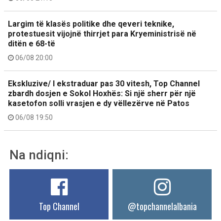
Largim të klasës politike dhe qeveri teknike,
protestuesit vijojnë thirrjet para Kryeministrisë në
ditën e 68-të
06/08 20:00
Ekskluzive/ I ekstraduar pas 30 vitesh, Top Channel
zbardh dosjen e Sokol Hoxhës: Si një sherr për një
kasetofon solli vrasjen e dy vëllezërve në Patos
06/08 19:50
Na ndiqni:
Top Channel
@topchannelalbania