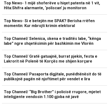
Top News- 1 mijë shoferëve u hiqet patenta në 1 vit,
Hita:Shifra alarmante, ‘poliscan’ ju monitoron
Top News- Si e betejën me SPAK? Berisha rrëfen
momentin: Kur mbrojti krimin elektoral
Top Channel/ Selenica, skena e traditës labe, “kënga
labe” ngre shqetësimin për bashkimin me Vlorën
Top Channel/ Gratë gatuajnë, burrat pjekin, festa e
Lakrorit në Polenë të Korçës me shijen korçare
Top Channel/ Pasaporta digjitale, punëdhënësit do të
publikojnë pagën në njoftimet për vendet e lira
Top Channel/ “Big Brother” i policisë rrugore, mjetet
inteligjente vendosin 1.100 gjoba në javë