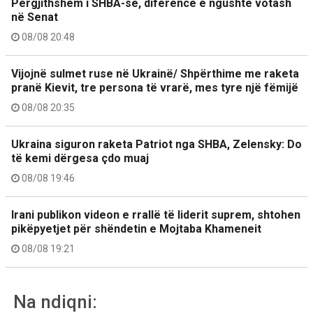
Përgjithshëm i SHBA-së, diferencë e ngushtë votash
në Senat
08/08 20:48
Vijojnë sulmet ruse në Ukrainë/ Shpërthime me raketa
pranë Kievit, tre persona të vrarë, mes tyre një fëmijë
08/08 20:35
Ukraina siguron raketa Patriot nga SHBA, Zelensky: Do
të kemi dërgesa çdo muaj
08/08 19:46
Irani publikon videon e rrallë të liderit suprem, shtohen
pikëpyetjet për shëndetin e Mojtaba Khameneit
08/08 19:21
Na ndiqni: