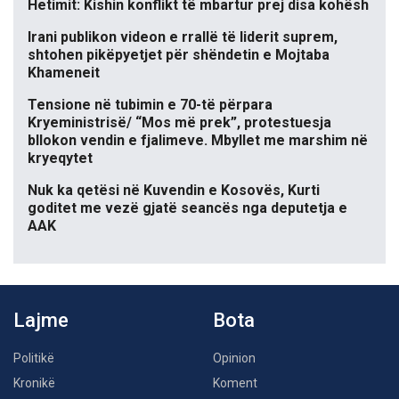
Hetimit: Kishin konflikt të mbartur prej disa kohësh
Irani publikon videon e rrallë të liderit suprem,
shtohen pikëpyetjet për shëndetin e Mojtaba
Khameneit
Tensione në tubimin e 70-të përpara
Kryeministrisë/ “Mos më prek”, protestuesja
bllokon vendin e fjalimeve. Mbyllet me marshim në
kryeqytet
Nuk ka qetësi në Kuvendin e Kosovës, Kurti
goditet me vezë gjatë seancës nga deputetja e
AAK
Lajme
Bota
Politikë
Opinion
Kronikë
Koment