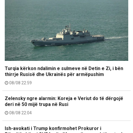
Turqia kërkon ndalimin e sulmeve në Detin e Zi, i bën
thirrje Rusisë dhe Ukrainës për armëpushim
08/08 22:59
Zelensky ngre alarmin: Koreja e Veriut do të dërgojë
deri në 50 mijë trupa në Rusi
08/08 22:04
Ish-avokati i Trump konfirmohet Prokuror i