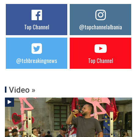
Top Channel
@topchannelalbania
@tchbreakingnews
Top Channel
Video »