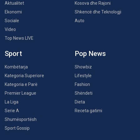
Aktualitet
Kosova dhe Rajoni
Ekonomi
Shkencë dhe Teknologji
Sociale
Auto
Video
Top News LIVE
Sport
Pop News
Kombëtarja
Showbiz
Kategoria Superiore
Lifestyle
Kategoria e Parë
Fashion
Premier League
Shëndeti
La Liga
Dieta
Serie A
Receta gatimi
Shumësportësh
Sport Gossip