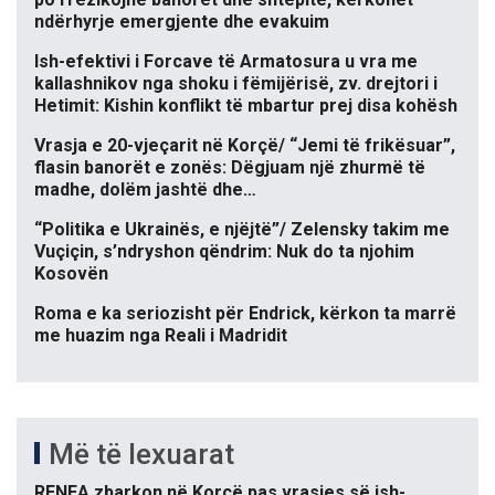
ndërhyrje emergjente dhe evakuim
Ish-efektivi i Forcave të Armatosura u vra me
kallashnikov nga shoku i fëmijërisë, zv. drejtori i
Hetimit: Kishin konflikt të mbartur prej disa kohësh
Vrasja e 20-vjeçarit në Korçë/ “Jemi të frikësuar”,
flasin banorët e zonës: Dëgjuam një zhurmë të
madhe, dolëm jashtë dhe…
“Politika e Ukrainës, e njëjtë”/ Zelensky takim me
Vuçiçin, s’ndryshon qëndrim: Nuk do ta njohim
Kosovën
Roma e ka seriozisht për Endrick, kërkon ta marrë
me huazim nga Reali i Madridit
Më të lexuarat
RENEA zbarkon në Korçë pas vrasjes së ish-