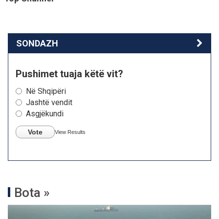
SONDAZH
Pushimet tuaja këtë vit?
Në Shqipëri
Jashtë vendit
Asgjëkundi
Vote
View Results
Bota »