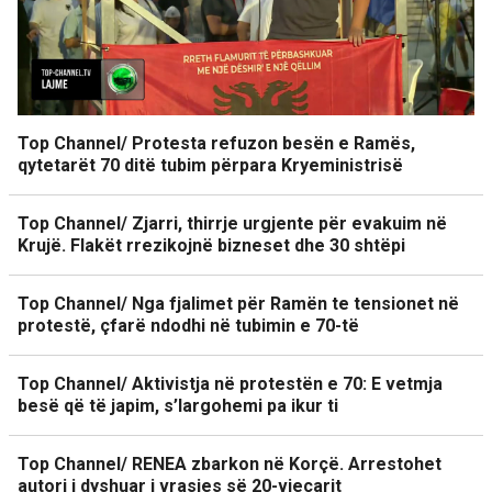
Top Channel/ Protesta refuzon besën e Ramës,
qytetarët 70 ditë tubim përpara Kryeministrisë
Top Channel/ Zjarri, thirrje urgjente për evakuim në
Krujë. Flakët rrezikojnë bizneset dhe 30 shtëpi
Top Channel/ Nga fjalimet për Ramën te tensionet në
protestë, çfarë ndodhi në tubimin e 70-të
Top Channel/ Aktivistja në protestën e 70: E vetmja
besë që të japim, s’largohemi pa ikur ti
Top Channel/ RENEA zbarkon në Korçë. Arrestohet
autori i dyshuar i vrasjes së 20-vjeçarit