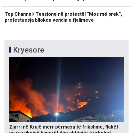
Top Channel/ Tensione në protestë! “Mos më prek”,
protestuesja bllokon vendin e fjalimeve
Kryesore
Zjarri në Krujë merr përmasa të frikshme, flakët
po rrezikojnë banorët dhe shtëpitë, kërkohet