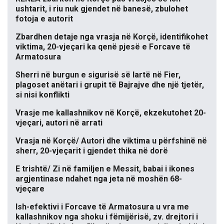
ushtarit, i riu nuk gjendet në banesë, zbulohet
fotoja e autorit
Zbardhen detaje nga vrasja në Korçë, identifikohet
viktima, 20-vjeçari ka qenë pjesë e Forcave të
Armatosura
Sherri në burgun e sigurisë së lartë në Fier,
plagoset anëtari i grupit të Bajrajve dhe një tjetër,
si nisi konflikti
Vrasje me kallashnikov në Korçë, ekzekutohet 20-
vjeçari, autori në arrati
Vrasja në Korçë/ Autori dhe viktima u përfshinë në
sherr, 20-vjeçarit i gjendet thika në dorë
E trishtë/ Zi në familjen e Messit, babai i ikones
argjentinase ndahet nga jeta në moshën 68-
vjeçare
Ish-efektivi i Forcave të Armatosura u vra me
kallashnikov nga shoku i fëmijërisë, zv. drejtori i