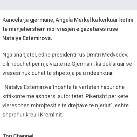
Kancelarja gjermane, Angela Merkel ka kerkuar hetim
te menjehershem mbi vrasjen e gazetares ruse
Natalya Estemirova.
Nga ana tjeter, edhe presidenti rus Dmitri Medvedev, i
cili ndodhet per nje vizite ne Gjermani, ka deklaruar se
vrasesi nuk duhet te shpetoje pa u ndeshkuar.
“Natalya Estemirova thoshte te verteten hapur dhe
kritikonte me ashpersi autoritetet. Pikerisht per kete
vleresohen mbrojtesit e te drejtave te njeriut”, eshte
shprehur kreu i Kremlinit.
Top Channel