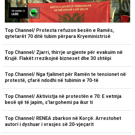
Top Channel/ Protesta refuzon besën e Ramës,
qytetarët 70 ditë tubim përpara Kryeministrisë
Top Channel/ Zjarri, thirrje urgjente për evakuim në
Krujë. Flakët rrezikojnë bizneset dhe 30 shtëpi
Top Channel/ Nga fjalimet për Ramën te tensionet në
protestë, çfarë ndodhi në tubimin e 70-të
Top Channel/ Aktivistja në protestën e 70: E vetmja
besë që të japim, s’largohemi pa ikur ti
Top Channel/ RENEA zbarkon në Korçë. Arrestohet
autori i dyshuar i vrasjes së 20-vjeçarit