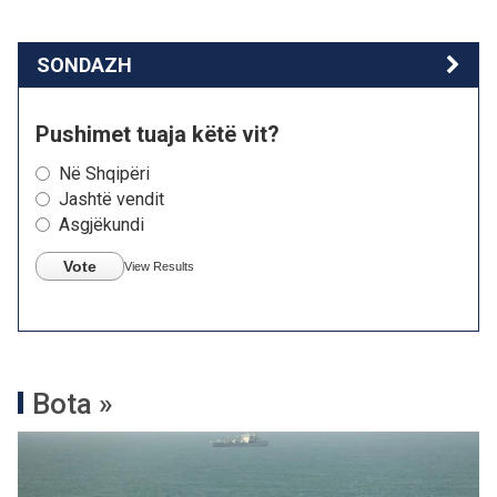
SONDAZH
Pushimet tuaja këtë vit?
Në Shqipëri
Jashtë vendit
Asgjëkundi
Vote
View Results
Bota »