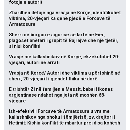
fotoja e autorit
Zbardhen detaje nga vrasja në Korçë, identifikohet
viktima, 20-vjeçari ka qenë pjesë e Forcave të
Armatosura
Sherri në burgun e sigurisë së lartë në Fier,
plagoset anëtari i grupit të Bajrajve dhe një tjetër,
si nisi konflikti
Vrasje me kallashnikov në Korçë, ekzekutohet 20-
vjeçari, autori në arrati
Vrasja në Korçë/ Autori dhe viktima u përfshinë në
sherr, 20-vjeçarit i gjendet thika në dorë
E trishtë/ Zi në familjen e Messit, babai i ikones
argjentinase ndahet nga jeta në moshën 68-
vjeçare
Ish-efektivi i Forcave të Armatosura u vra me
kallashnikov nga shoku i fëmijërisë, zv. drejtori i
Hetimit: Kishin konflikt të mbartur prej disa kohësh