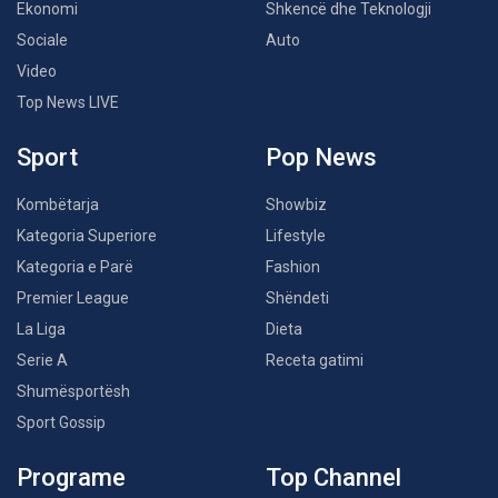
Ekonomi
Shkencë dhe Teknologji
Sociale
Auto
Video
Top News LIVE
Sport
Pop News
Kombëtarja
Showbiz
Kategoria Superiore
Lifestyle
Kategoria e Parë
Fashion
Premier League
Shëndeti
La Liga
Dieta
Serie A
Receta gatimi
Shumësportësh
Sport Gossip
Programe
Top Channel