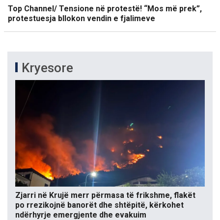
Top Channel/ Tensione në protestë! “Mos më prek”,
protestuesja bllokon vendin e fjalimeve
Kryesore
Zjarri në Krujë merr përmasa të frikshme, flakët
po rrezikojnë banorët dhe shtëpitë, kërkohet
ndërhyrje emergjente dhe evakuim