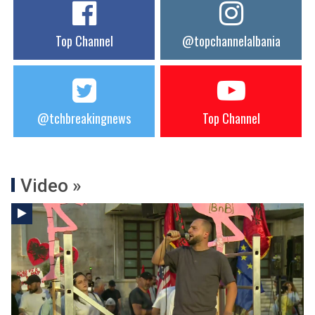
Top Channel
@topchannelalbania
@tchbreakingnews
Top Channel
Video »