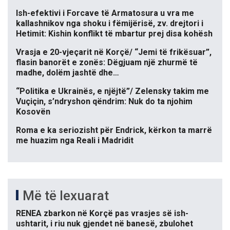
Ish-efektivi i Forcave të Armatosura u vra me
kallashnikov nga shoku i fëmijërisë, zv. drejtori i
Hetimit: Kishin konflikt të mbartur prej disa kohësh
Vrasja e 20-vjeçarit në Korçë/ “Jemi të frikësuar”,
flasin banorët e zonës: Dëgjuam një zhurmë të
madhe, dolëm jashtë dhe…
“Politika e Ukrainës, e njëjtë”/ Zelensky takim me
Vuçiçin, s’ndryshon qëndrim: Nuk do ta njohim
Kosovën
Roma e ka seriozisht për Endrick, kërkon ta marrë
me huazim nga Reali i Madridit
Më të lexuarat
RENEA zbarkon në Korçë pas vrasjes së ish-
ushtarit, i riu nuk gjendet në banesë, zbulohet