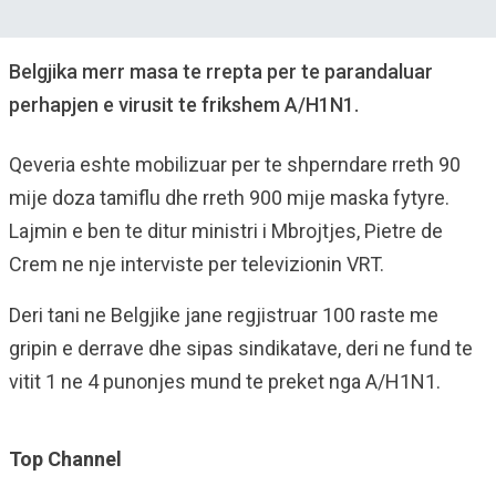
Belgjika merr masa te rrepta per te parandaluar
perhapjen e virusit te frikshem A/H1N1.
Qeveria eshte mobilizuar per te shperndare rreth 90
mije doza tamiflu dhe rreth 900 mije maska fytyre.
Lajmin e ben te ditur ministri i Mbrojtjes, Pietre de
Crem ne nje interviste per televizionin VRT.
Deri tani ne Belgjike jane regjistruar 100 raste me
gripin e derrave dhe sipas sindikatave, deri ne fund te
vitit 1 ne 4 punonjes mund te preket nga A/H1N1.
Top Channel