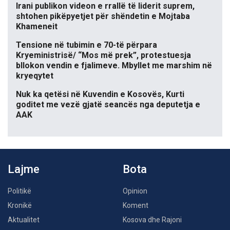
Irani publikon videon e rrallë të liderit suprem,
shtohen pikëpyetjet për shëndetin e Mojtaba
Khameneit
Tensione në tubimin e 70-të përpara
Kryeministrisë/ “Mos më prek”, protestuesja
bllokon vendin e fjalimeve. Mbyllet me marshim në
kryeqytet
Nuk ka qetësi në Kuvendin e Kosovës, Kurti
goditet me vezë gjatë seancës nga deputetja e
AAK
Lajme
Bota
Politikë
Opinion
Kronikë
Koment
Aktualitet
Kosova dhe Rajoni