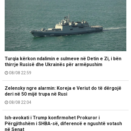
Turqia kërkon ndalimin e sulmeve në Detin e Zi, i bën
thirrje Rusisë dhe Ukrainës për armëpushim
08/08 22:59
Zelensky ngre alarmin: Koreja e Veriut do të dërgojë
deri në 50 mijë trupa në Rusi
08/08 22:04
Ish-avokati i Trump konfirmohet Prokuror i
Përgjithshëm i SHBA-së, diferencë e ngushtë votash
në Senat