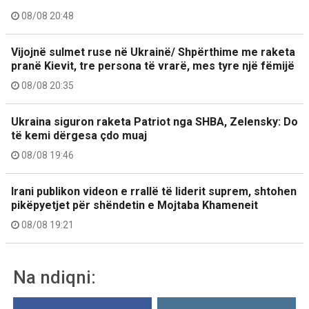
08/08 20:48
Vijojnë sulmet ruse në Ukrainë/ Shpërthime me raketa
pranë Kievit, tre persona të vrarë, mes tyre një fëmijë
08/08 20:35
Ukraina siguron raketa Patriot nga SHBA, Zelensky: Do
të kemi dërgesa çdo muaj
08/08 19:46
Irani publikon videon e rrallë të liderit suprem, shtohen
pikëpyetjet për shëndetin e Mojtaba Khameneit
08/08 19:21
Na ndiqni: