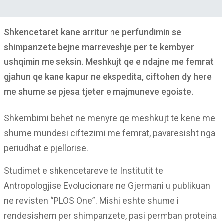
Shkencetaret kane arritur ne perfundimin se
shimpanzete bejne marreveshje per te kembyer
ushqimin me seksin. Meshkujt qe e ndajne me femrat
gjahun qe kane kapur ne ekspedita, ciftohen dy here
me shume se pjesa tjeter e majmuneve egoiste.
Shkembimi behet ne menyre qe meshkujt te kene me
shume mundesi ciftezimi me femrat, pavaresisht nga
periudhat e pjellorise.
Studimet e shkencetareve te Institutit te
Antropologjise Evolucionare ne Gjermani u publikuan
ne revisten “PLOS One”. Mishi eshte shume i
rendesishem per shimpanzete, pasi permban proteina