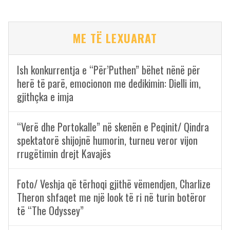
ME TË LEXUARAT
Ish konkurrentja e “Për’Puthen” bëhet nënë për
herë të parë, emocionon me dedikimin: Dielli im,
gjithçka e imja
“Verë dhe Portokalle” në skenën e Peqinit/ Qindra
spektatorë shijojnë humorin, turneu veror vijon
rrugëtimin drejt Kavajës
Foto/ Veshja që tërhoqi gjithë vëmendjen, Charlize
Theron shfaqet me një look të ri në turin botëror
të “The Odyssey”