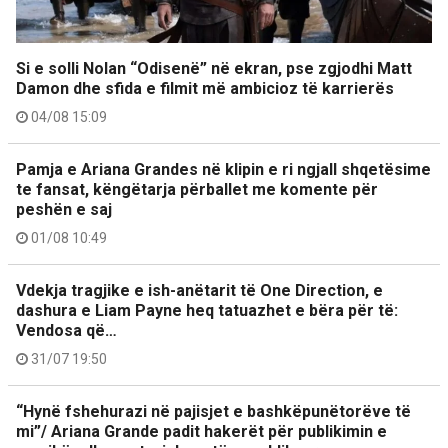
Si e solli Nolan “Odisenë” në ekran, pse zgjodhi Matt
Damon dhe sfida e filmit më ambicioz të karrierës
04/08 15:09
Pamja e Ariana Grandes në klipin e ri ngjall shqetësime
te fansat, këngëtarja përballet me komente për
peshën e saj
01/08 10:49
Vdekja tragjike e ish-anëtarit të One Direction, e
dashura e Liam Payne heq tatuazhet e bëra për të:
Vendosa që…
31/07 19:50
“Hynë fshehurazi në pajisjet e bashkëpunëtorëve të
mi”/ Ariana Grande padit hakerët për publikimin e