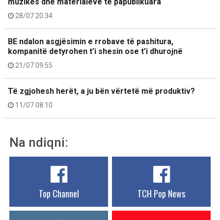
muzikës dhe materialeve të papublikuara
28/07 20:34
BE ndalon asgjësimin e rrobave të pashitura,
kompanitë detyrohen t’i shesin ose t’i dhurojnë
21/07 09:55
Të zgjohesh herët, a ju bën vërtetë më produktiv?
11/07 08:10
Na ndiqni:
Top Channel
TCH Pop News