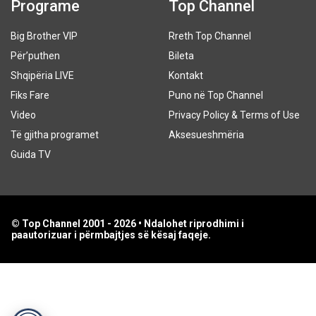
Programe
Top Channel
Big Brother VIP
Rreth Top Channel
Për’puthen
Bileta
Shqipëria LIVE
Kontakt
Fiks Fare
Puno në Top Channel
Video
Privacy Policy & Terms of Use
Të gjitha programet
Aksesueshmëria
Guida TV
© Top Channel 2001 - 2026 • Ndalohet riprodhimi i
paautorizuar i përmbajtjes së kësaj faqeje.