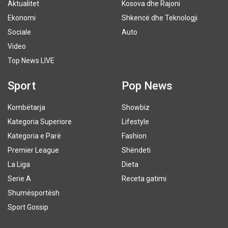
Aktualitet
Kosova dhe Rajoni
Ekonomi
Shkencë dhe Teknologji
Sociale
Auto
Video
Top News LIVE
Sport
Pop News
Kombëtarja
Showbiz
Kategoria Superiore
Lifestyle
Kategoria e Parë
Fashion
Premier League
Shëndeti
La Liga
Dieta
Serie A
Receta gatimi
Shumësportësh
Sport Gossip