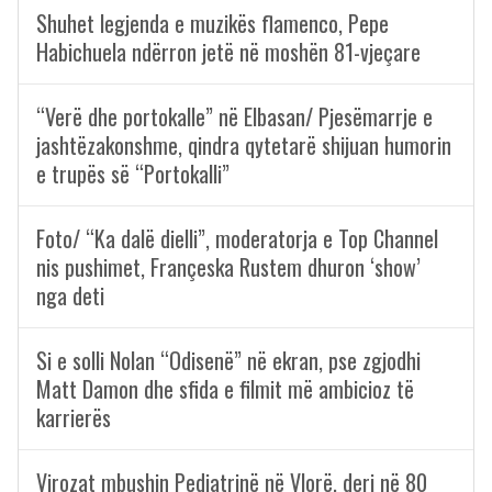
Shuhet legjenda e muzikës flamenco, Pepe
Habichuela ndërron jetë në moshën 81-vjeçare
“Verë dhe portokalle” në Elbasan/ Pjesëmarrje e
jashtëzakonshme, qindra qytetarë shijuan humorin
e trupës së “Portokalli”
Foto/ “Ka dalë dielli”, moderatorja e Top Channel
nis pushimet, Françeska Rustem dhuron ‘show’
nga deti
Si e solli Nolan “Odisenë” në ekran, pse zgjodhi
Matt Damon dhe sfida e filmit më ambicioz të
karrierës
Virozat mbushin Pediatrinë në Vlorë, deri në 80