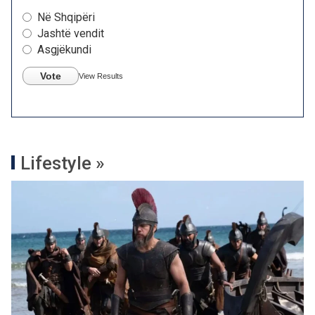
Në Shqipëri
Jashtë vendit
Asgjëkundi
Vote
View Results
Lifestyle »