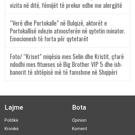
vizita në ditë, fëmijët të prekur edhe me alergjitë
“Verë dhe Portokalle” në Bulqizë, aktorët e
Portokallisë ndezin atmosferën në qytetin minator.
Emocionesh të forta për qytetarët
Foto/ “Kriset” miqësia mes Selin dhe Kristit, çfarë
ndodhi mes fitueses së Big Brother VIP 5 dhe ish-
banorit të shtëpisë më të famshme në Shqipëri
Lajme
Bota
Politikë
Opinion
Kronikë
Koment