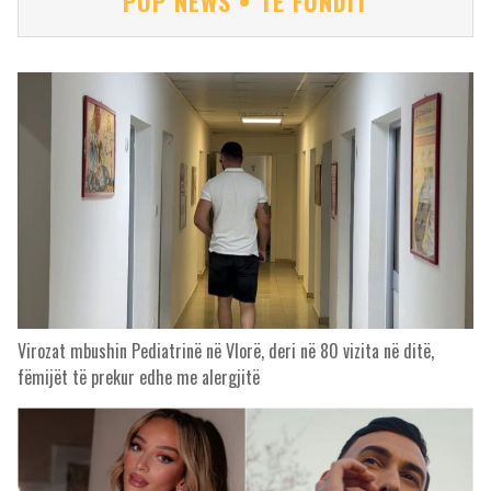
POP NEWS • TË FUNDIT
Virozat mbushin Pediatrinë në Vlorë, deri në 80 vizita në ditë,
fëmijët të prekur edhe me alergjitë