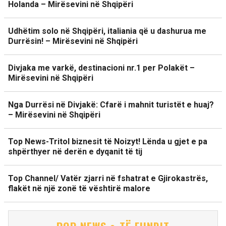
Holanda – Mirësevini në Shqipëri
Udhëtim solo në Shqipëri, italiania që u dashurua me
Durrësin! – Mirësevini në Shqipëri
Divjaka me varkë, destinacioni nr.1 per Polakët –
Mirësevini në Shqipëri
Nga Durrësi në Divjakë: Cfarë i mahnit turistët e huaj?
– Mirësevini në Shqipëri
Top News-Tritol biznesit të Noizyt! Lënda u gjet e pa
shpërthyer në derën e dyqanit të tij
Top Channel/ Vatër zjarri në fshatrat e Gjirokastrës,
flakët në një zonë të vështirë malore