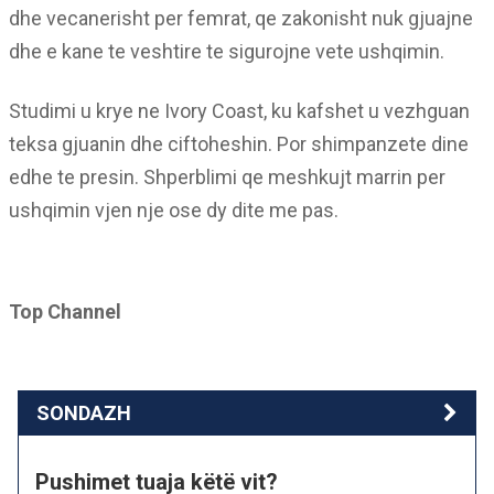
dhe vecanerisht per femrat, qe zakonisht nuk gjuajne
dhe e kane te veshtire te sigurojne vete ushqimin.
Studimi u krye ne Ivory Coast, ku kafshet u vezhguan
teksa gjuanin dhe ciftoheshin. Por shimpanzete dine
edhe te presin. Shperblimi qe meshkujt marrin per
ushqimin vjen nje ose dy dite me pas.
Top Channel
SONDAZH
Pushimet tuaja këtë vit?