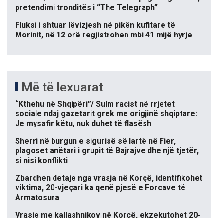
pretendimi tronditës i “The Telegraph”
Fluksi i shtuar lëvizjesh në pikën kufitare të
Morinit, në 12 orë regjistrohen mbi 41 mijë hyrje
Më të lexuarat
“Kthehu në Shqipëri”/ Sulm racist në rrjetet
sociale ndaj gazetarit grek me origjinë shqiptare:
Je mysafir këtu, nuk duhet të flasësh
Sherri në burgun e sigurisë së lartë në Fier,
plagoset anëtari i grupit të Bajrajve dhe një tjetër,
si nisi konflikti
Zbardhen detaje nga vrasja në Korçë, identifikohet
viktima, 20-vjeçari ka qenë pjesë e Forcave të
Armatosura
Vrasje me kallashnikov në Korçë, ekzekutohet 20-