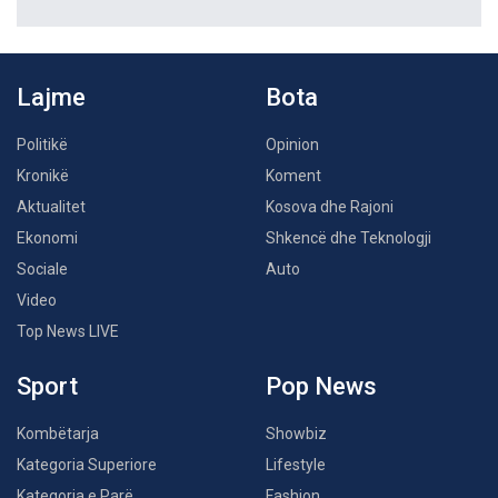
Lajme
Bota
Politikë
Opinion
Kronikë
Koment
Aktualitet
Kosova dhe Rajoni
Ekonomi
Shkencë dhe Teknologji
Sociale
Auto
Video
Top News LIVE
Sport
Pop News
Kombëtarja
Showbiz
Kategoria Superiore
Lifestyle
Kategoria e Parë
Fashion