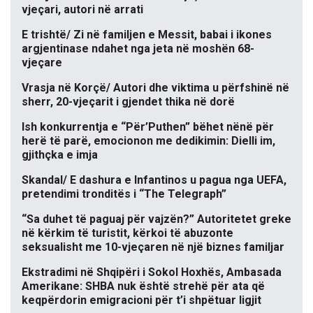
vjeçari, autori në arrati
E trishtë/ Zi në familjen e Messit, babai i ikones
argjentinase ndahet nga jeta në moshën 68-
vjeçare
Vrasja në Korçë/ Autori dhe viktima u përfshinë në
sherr, 20-vjeçarit i gjendet thika në dorë
Ish konkurrentja e “Për’Puthen” bëhet nënë për
herë të parë, emocionon me dedikimin: Dielli im,
gjithçka e imja
Skandal/ E dashura e Infantinos u pagua nga UEFA,
pretendimi tronditës i “The Telegraph”
“Sa duhet të paguaj për vajzën?” Autoritetet greke
në kërkim të turistit, kërkoi të abuzonte
seksualisht me 10-vjeçaren në një biznes familjar
Ekstradimi në Shqipëri i Sokol Hoxhës, Ambasada
Amerikane: SHBA nuk është strehë për ata që
keqpërdorin emigracioni për t’i shpëtuar ligjit