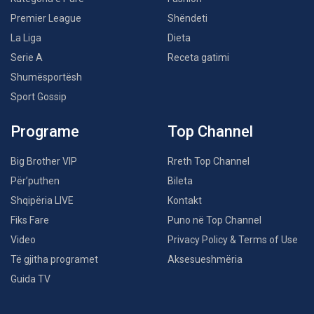
Premier League
Shëndeti
La Liga
Dieta
Serie A
Receta gatimi
Shumësportësh
Sport Gossip
Programe
Top Channel
Big Brother VIP
Rreth Top Channel
Për’puthen
Bileta
Shqipëria LIVE
Kontakt
Fiks Fare
Puno në Top Channel
Video
Privacy Policy & Terms of Use
Të gjitha programet
Aksesueshmëria
Guida TV