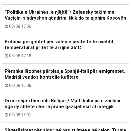
“Politika e Ukrainës, e njëjtë”/ Zelensky takim me
Vuçiçin, s’ndryshon qëndrim: Nuk do ta njohim Kosovën
08/08 17:56
Britania përgatitet për valën e pestë të të nxehtit,
temperaturat pritet të arrijnë 36°C
08/08 17:18
Përshkallëzohet përplasja Spanjë-Itali për emigrantët,
Madridi vendos kontrolle kufitare
08/08 16:38
Droni shpërthen mbi Bullgari/ Mjeti kaloi pa u zbuluar
nga dy shtete dhe ra pranë gazsjellësit strategjik
08/08 15:31
Shqetësimet për sigurinë pas sulmeve në rajon, Turqia