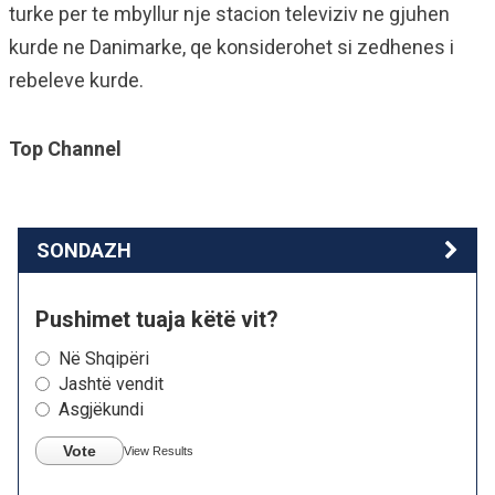
turke per te mbyllur nje stacion televiziv ne gjuhen
kurde ne Danimarke, qe konsiderohet si zedhenes i
rebeleve kurde.
Top Channel
SONDAZH
Pushimet tuaja këtë vit?
Në Shqipëri
Jashtë vendit
Asgjëkundi
Vote
View Results