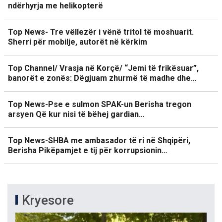
ndërhyrja me helikopterë
Top News- Tre vëllezër i vënë tritol të moshuarit.
Sherri për mobilje, autorët në kërkim
Top Channel/ Vrasja në Korçë/ “Jemi të frikësuar”,
banorët e zonës: Dëgjuam zhurmë të madhe dhe…
Top News-Pse e sulmon SPAK-un Berisha tregon
arsyen Që kur nisi të bëhej gardian…
Top News-SHBA me ambasador të ri në Shqipëri,
Berisha Pikëpamjet e tij për korrupsionin…
Kryesore