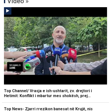
Video »
Top Channel/ Vrasja e ish-ushtarit, zv. drejtori i
Hetimit: Konflikt i mbartur mes shokësh, prej…
Top News- Zjarri rrezikon banesat në Krujë, nis