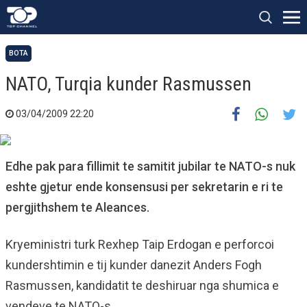
BOTA
NATO, Turqia kunder Rasmussen
03/04/2009 22:20
Edhe pak para fillimit te samitit jubilar te NATO-s nuk
eshte gjetur ende konsensusi per sekretarin e ri te
pergjithshem te Aleances.
Kryeministri turk Rexhep Taip Erdogan e perforcoi
kundershtimin e tij kunder danezit Anders Fogh
Rasmussen, kandidatit te deshiruar nga shumica e
vendeve te NATO-s.