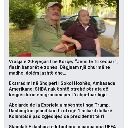
Vrasja e 20-vjeçarit në Korçë/ “Jemi të frikësuar”,
flasin banorët e zonës: Dëgjuam një zhurmë të
madhe, dolëm jashtë dhe…
Ekstradimi në Shqipëri i Sokol Hoxhës, Ambasada
Amerikane: SHBA nuk është strehë për ata që
keqpërdorin emigracioni për t’i shpëtuar ligjit
Abelardo de la Espriela u mbështet nga Trump,
Uashingtoni planifikon t’i ofrojë 1 miliard dollarë
Kolumbisë pas zgjedhjes së presidentit të ri
Skandal/ E dashura e Infantinos u pagua nga UEFA,