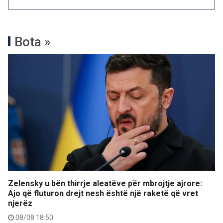
Bota »
Zelensky u bën thirrje aleatëve për mbrojtje ajrore:
Ajo që fluturon drejt nesh është një raketë që vret
njerëz
08/08 18:50