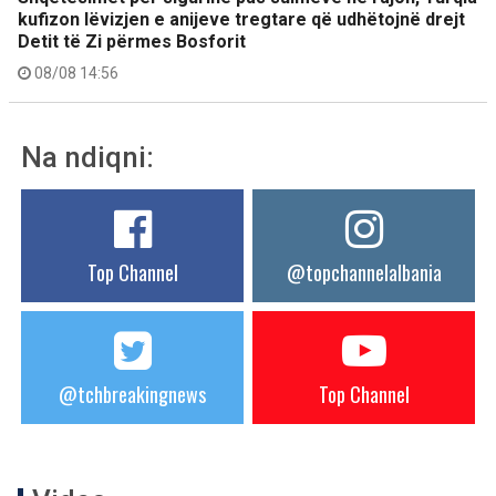
kufizon lëvizjen e anijeve tregtare që udhëtojnë drejt
Detit të Zi përmes Bosforit
08/08 14:56
Na ndiqni:
Top Channel
@topchannelalbania
@tchbreakingnews
Top Channel