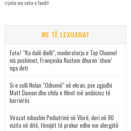
rrjetin me setin e fundit
ME TË LEXUARAT
Foto/ “Ka dalë dielli”, moderatorja e Top Channel
nis pushimet, Françeska Rustem dhuron ‘show’
nga deti
Si e solli Nolan “Odisenë” në ekran, pse zgjodhi
Matt Damon dhe sfida e filmit më ambicioz të
karrierës
Virozat mbushin Pediatrinë në Vlorë, deri në 80
vizita në ditë, fëmijët të prekur edhe me alergjitë