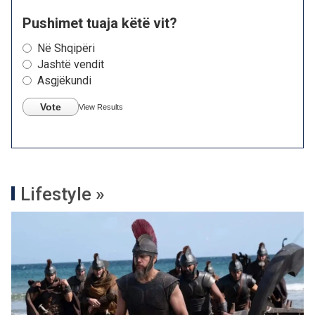
Pushimet tuaja këtë vit?
Në Shqipëri
Jashtë vendit
Asgjëkundi
Vote
View Results
Lifestyle »