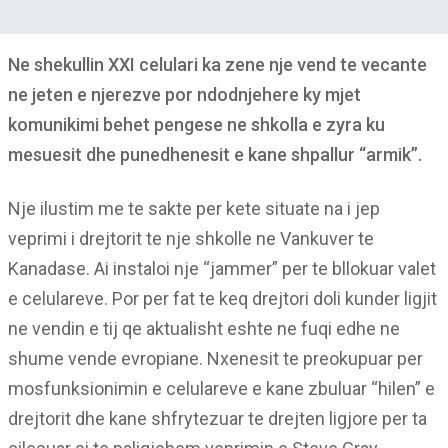
Ne shekullin XXI celulari ka zene nje vend te vecante
ne jeten e njerezve por ndodnjehere ky mjet
komunikimi behet pengese ne shkolla e zyra ku
mesuesit dhe punedhenesit e kane shpallur “armik”.
Nje ilustim me te sakte per kete situate na i jep
veprimi i drejtorit te nje shkolle ne Vankuver te
Kanadase. Ai instaloi nje “jammer” per te bllokuar valet
e celulareve. Por per fat te keq drejtori doli kunder ligjit
ne vendin e tij qe aktualisht eshte ne fuqi edhe ne
shume vende evropiane. Nxenesit te preokupuar per
mosfunksionimin e celulareve e kane zbuluar “hilen” e
drejtorit dhe kane shfrytezuar te drejten ligjore per ta