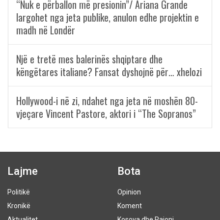
“Nuk e përballon më presionin”/ Ariana Grande
largohet nga jeta publike, anulon edhe projektin e
madh në Londër
Një e tretë mes balerinës shqiptare dhe
këngëtares italiane? Fansat dyshojnë për… xhelozi
Hollywood-i në zi, ndahet nga jeta në moshën 80-
vjeçare Vincent Pastore, aktori i “The Sopranos”
Lajme
Bota
Politikë
Opinion
Kronikë
Koment
Aktualitet
Kosova dhe Rajoni