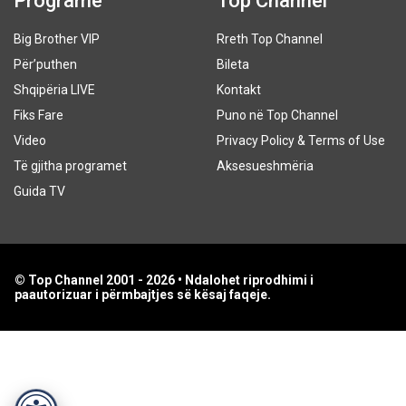
Programe
Top Channel
Big Brother VIP
Rreth Top Channel
Për’puthen
Bileta
Shqipëria LIVE
Kontakt
Fiks Fare
Puno në Top Channel
Video
Privacy Policy & Terms of Use
Të gjitha programet
Aksesueshmëria
Guida TV
© Top Channel 2001 - 2026 • Ndalohet riprodhimi i
paautorizuar i përmbajtjes së kësaj faqeje.