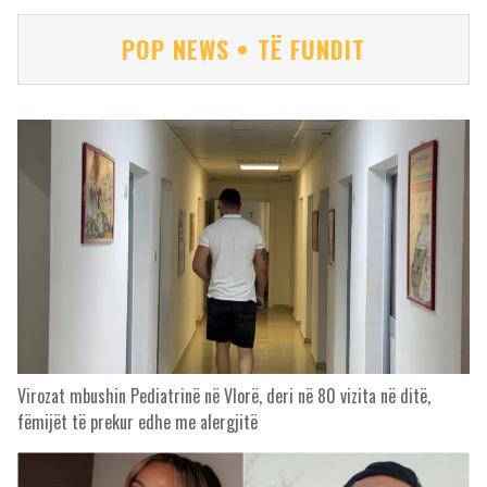
POP NEWS • TË FUNDIT
Virozat mbushin Pediatrinë në Vlorë, deri në 80 vizita në ditë,
fëmijët të prekur edhe me alergjitë