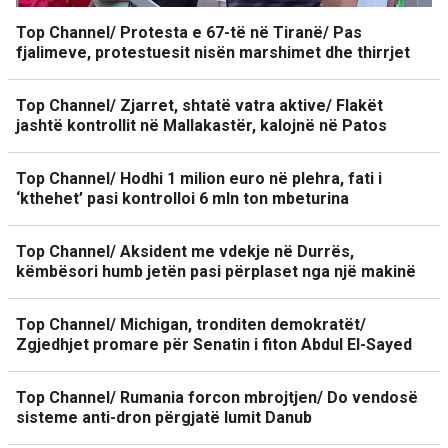
Top Channel/ Protesta e 67-të në Tiranë/ Pas
fjalimeve, protestuesit nisën marshimet dhe thirrjet
Top Channel/ Zjarret, shtatë vatra aktive/ Flakët
jashtë kontrollit në Mallakastër, kalojnë në Patos
Top Channel/ Hodhi 1 milion euro në plehra, fati i
‘kthehet’ pasi kontrolloi 6 mln ton mbeturina
Top Channel/ Aksident me vdekje në Durrës,
këmbësori humb jetën pasi përplaset nga një makinë
Top Channel/ Michigan, tronditen demokratët/
Zgjedhjet promare për Senatin i fiton Abdul El-Sayed
Top Channel/ Rumania forcon mbrojtjen/ Do vendosë
sisteme anti-dron përgjatë lumit Danub