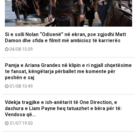
Si e solli Nolan “Odisenë” në ekran, pse zgjodhi Matt
Damon dhe sfida e filmit më ambicioz të karrierës
04/08 15:09
Pamja e Ariana Grandes në klipin e ri ngjall shqetësime
te fansat, këngëtarja përballet me komente për
peshën e saj
01/08 10:49
Vdekja tragjike e ish-anëtarit të One Direction, e
dashura e Liam Payne heq tatuazhet e bëra për të:
Vendosa që…
31/07 19:50