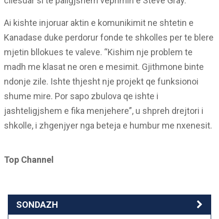
cilesuar si te paligjshem veprimin e Steve Gray.
Ai kishte injoruar aktin e komunikimit ne shtetin e
Kanadase duke perdorur fonde te shkolles per te blere
mjetin bllokues te valeve. “Kishim nje problem te
madh me klasat ne oren e mesimit. Gjithmone binte
ndonje zile. Ishte thjesht nje projekt qe funksionoi
shume mire. Por sapo zbulova qe ishte i
jashteligjshem e fika menjehere”, u shpreh drejtori i
shkolle, i zhgenjyer nga beteja e humbur me nxenesit.
Top Channel
SONDAZH