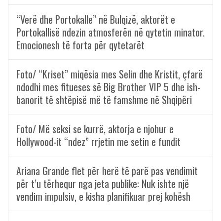
“Verë dhe Portokalle” në Bulqizë, aktorët e
Portokallisë ndezin atmosferën në qytetin minator.
Emocionesh të forta për qytetarët
Foto/ “Kriset” miqësia mes Selin dhe Kristit, çfarë
ndodhi mes fitueses së Big Brother VIP 5 dhe ish-
banorit të shtëpisë më të famshme në Shqipëri
Foto/ Më seksi se kurrë, aktorja e njohur e
Hollywood-it “ndez” rrjetin me setin e fundit
Ariana Grande flet për herë të parë pas vendimit
për t’u tërhequr nga jeta publike: Nuk ishte një
vendim impulsiv, e kisha planifikuar prej kohësh