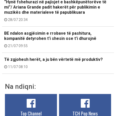
“Hynë fshehurazi në pajisjet e bashkëpunëtorëve të
mi”/ Ariana Grande padit hakerët për publikimin e
muzikës dhe materialeve të papublikuara
28/07 20:34
BE ndalon asgjësimin e rrobave të pashitura,
kompanitë detyrohen t’i shesin ose t’i dhurojnë
21/07 09:55
Të zgjohesh herët, a ju bën vërtetë më produktiv?
11/07 08:10
Na ndiqni:
Top Channel
TCH Pop News