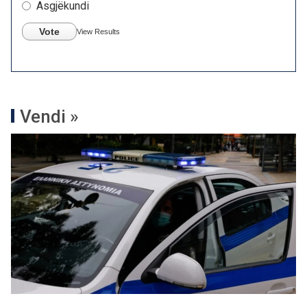
Asgjëkundi
Vote
View Results
Vendi »