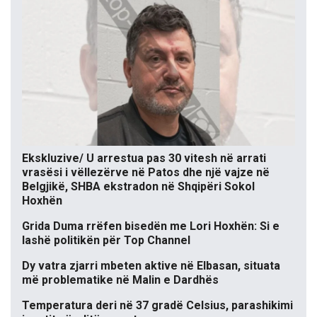
Ekskluzive/ U arrestua pas 30 vitesh në arrati
vrasësi i vëllezërve në Patos dhe një vajze në
Belgjikë, SHBA ekstradon në Shqipëri Sokol
Hoxhën
Grida Duma rrëfen bisedën me Lori Hoxhën: Si e
lashë politikën për Top Channel
Dy vatra zjarri mbeten aktive në Elbasan, situata
më problematike në Malin e Dardhës
Temperatura deri në 37 gradë Celsius, parashikimi