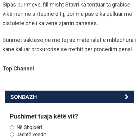
Sipas burimeve, fillimisht Stavri ka tentuar ta grabise
viktimen ne shtepine e tij, por me pas e ka qelluar me
pistolete dhe i ka vene zjarrin baneses.
Burimet saktesojne me tej se materialet e mbledhura i
kane kaluar prokurorise se rrethit per procedim penal.
Top Channel
SONDAZH
Pushimet tuaja këtë vit?
Në Shqipëri
Jashtë vendit