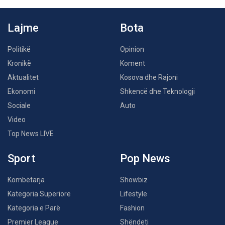
Lajme
Bota
Politikë
Opinion
Kronikë
Koment
Aktualitet
Kosova dhe Rajoni
Ekonomi
Shkencë dhe Teknologji
Sociale
Auto
Video
Top News LIVE
Sport
Pop News
Kombëtarja
Showbiz
Kategoria Superiore
Lifestyle
Kategoria e Parë
Fashion
Premier League
Shëndeti