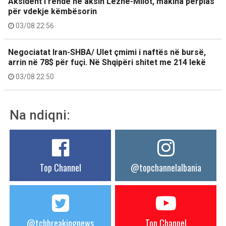
Aksident i rëndë në aksin Lezhë-Milot, makina përplas
për vdekje këmbësorin
03/08 22:56
Negociatat Iran-SHBA/ Ulet çmimi i naftës në bursë,
arrin në 78$ për fuçi. Në Shqipëri shitet me 214 lekë
03/08 22:50
Na ndiqni:
Top Channel
@topchannelalbania
@tchbreakingnews
Top Channel