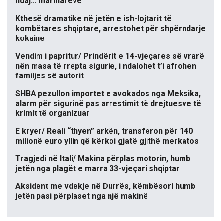
ndaj… marinarëve
Kthesë dramatike në jetën e ish-lojtarit të
kombëtares shqiptare, arrestohet për shpërndarje
kokaine
Vendim i papritur/ Prindërit e 14-vjeçares së vrarë
nën masa të rrepta sigurie, i ndalohet t’i afrohen
familjes së autorit
SHBA pezullon importet e avokados nga Meksika,
alarm për sigurinë pas arrestimit të drejtuesve të
krimit të organizuar
E kryer/ Reali “thyen” arkën, transferon për 140
milionë euro yllin që kërkoi gjatë gjithë merkatos
Tragjedi në Itali/ Makina përplas motorin, humb
jetën nga plagët e marra 33-vjeçari shqiptar
Aksident me vdekje në Durrës, këmbësori humb
jetën pasi përplaset nga një makinë