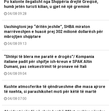
Po kalonte ilegalisht nga Shqipëria drejtë Greqisë,
humb jetën turisti kilian, u gjet në një greminë
04/08 09:28
Uashingtoni jep “dritën jeshile”, SHBA miraton
marrëveshjen e huasë prej 302 milionë dollarësh për
mbrojtjen shqiptare
04/08 09:13
“Shtëpi të blera me paratë e drogës”/ Kompania
italiane padit për shpifje ish-kreun e SPAK Altin
Dumani, pas sekuestrimit të pronave në Itali
04/08 09:04
Kushte atmosferike të qëndrueshme dhe masa ajrore
të nxehta, si parashikohet moti për këtë të martë
04/08 07:00