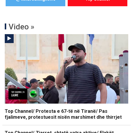
Video »
Top Channel/ Protesta e 67-të në Tiranë/ Pas
fjalimeve, protestuesit nisën marshimet dhe thirrjet
Top Channel/ Zjarret, shtatë vatra aktive/ Flakët