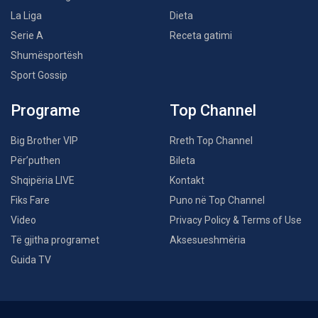
La Liga
Dieta
Serie A
Receta gatimi
Shumësportësh
Sport Gossip
Programe
Top Channel
Big Brother VIP
Rreth Top Channel
Për’puthen
Bileta
Shqipëria LIVE
Kontakt
Fiks Fare
Puno në Top Channel
Video
Privacy Policy & Terms of Use
Të gjitha programet
Aksesueshmëria
Guida TV