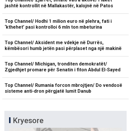
jashtë kontrollit në Mallakastër, kalojnë në Patos
Top Channel/ Hodhi 1 milion euro në plehra, fati i
‘kthehet’ pasi kontrolloi 6 mln ton mbeturina
Top Channel/ Aksident me vdekje në Durrës,
këmbësori humb jetën pasi përplaset nga një makinë
Top Channel/ Michigan, tronditen demokratët/
Zgjedhjet promare për Senatin i fiton Abdul El-Sayed
Top Channel/ Rumania forcon mbrojtjen/ Do vendosë
sisteme anti-dron përgjatë lumit Danub
Kryesore