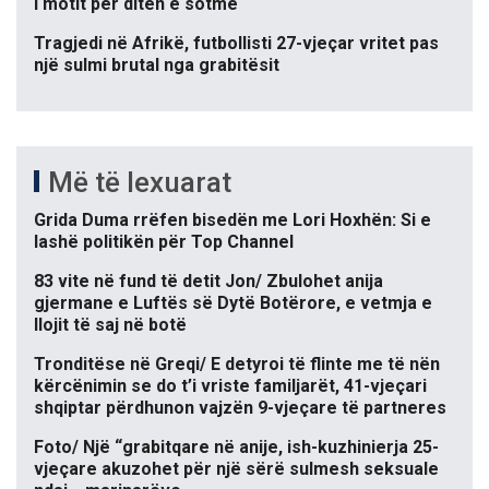
i motit për ditën e sotme
Tragjedi në Afrikë, futbollisti 27-vjeçar vritet pas
një sulmi brutal nga grabitësit
Më të lexuarat
Grida Duma rrëfen bisedën me Lori Hoxhën: Si e
lashë politikën për Top Channel
83 vite në fund të detit Jon/ Zbulohet anija
gjermane e Luftës së Dytë Botërore, e vetmja e
llojit të saj në botë
Tronditëse në Greqi/ E detyroi të flinte me të nën
kërcënimin se do t’i vriste familjarët, 41-vjeçari
shqiptar përdhunon vajzën 9-vjeçare të partneres
Foto/ Një “grabitqare në anije, ish-kuzhinierja 25-
vjeçare akuzohet për një sërë sulmesh seksuale