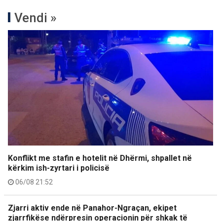
Vendi »
Konflikt me stafin e hotelit në Dhërmi, shpallet në
kërkim ish-zyrtari i policisë
06/08 21:52
Zjarri aktiv ende në Panahor-Ngraçan, ekipet
zjarrfikëse ndërpresin operacionin për shkak të