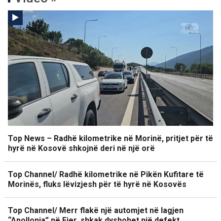
Top News – Radhë kilometrike në Morinë, pritjet për të
hyrë në Kosovë shkojnë deri në një orë
Top Channel/ Radhë kilometrike në Pikën Kufitare të
Morinës, fluks lëvizjesh për të hyrë në Kosovës
Top Channel/ Merr flakë një automjet në lagjen
“Apollonia” në Fier, shkak dyshohet një defekt