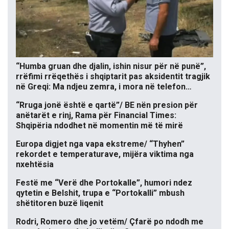
“Humba gruan dhe djalin, ishin nisur për në punë”,
rrëfimi rrëqethës i shqiptarit pas aksidentit tragjik
në Greqi: Ma ndjeu zemra, i mora në telefon…
“Rruga jonë është e qartë”/ BE nën presion për
anëtarët e rinj, Rama për Financial Times:
Shqipëria ndodhet në momentin më të mirë
Europa digjet nga vapa ekstreme/ “Thyhen”
rekordet e temperaturave, mijëra viktima nga
nxehtësia
Festë me “Verë dhe Portokalle”, humori ndez
qytetin e Belshit, trupa e “Portokalli” mbush
shëtitoren buzë liqenit
Rodri, Romero dhe jo vetëm/ Çfarë po ndodh me