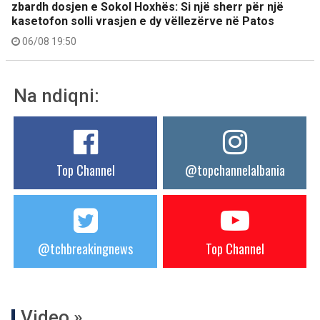
zbardh dosjen e Sokol Hoxhës: Si një sherr për një
kasetofon solli vrasjen e dy vëllezërve në Patos
06/08 19:50
Na ndiqni:
Top Channel
@topchannelalbania
@tchbreakingnews
Top Channel
Video »