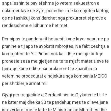
shpalleshin te pavlefshme jo vetem sekuestron e
dokumentave ne zyre, por edhe i nje kompjuteri laptop,
qe ne fashikuj konsiderohet nga prokuroret si prove e
rendesishme e lidhur me hetimet.
Por sipas te pandehurit hetuesit kane kryer veprime pa
pranine e tij apo te avokatit mbrojtes. Ne fakt ceshtja e
kompjuterit te Ylli Pinarit nuk ka lidhje me nje beteje
pronesie sesa me gjetjen ne te te mjaft materialeve te
tjera, qe kane ndihmuar prokuroret te zbardhin jo
vetem ne procedurat e ndjekura nga kompania MEICO
per shitblerje armatimi.
Gjyqi per tragjedine e Gerdecit nis ne Gjykaten e Larte
ne kater maj dhe ka 30 te pandehur, mes te cileve jane
ish-zyrtaret me te larte te Ministrise se Mbrojtjes dhe