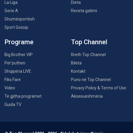
La Liga
Dieta
Serie A
Receta gatimi
Shumësportësh
Sport Gossip
Programe
Top Channel
Big Brother VIP
Rreth Top Channel
Për’puthen
Bileta
Shqipëria LIVE
Kontakt
Fiks Fare
Puno në Top Channel
Video
Privacy Policy & Terms of Use
Të gjitha programet
Aksesueshmëria
Guida TV