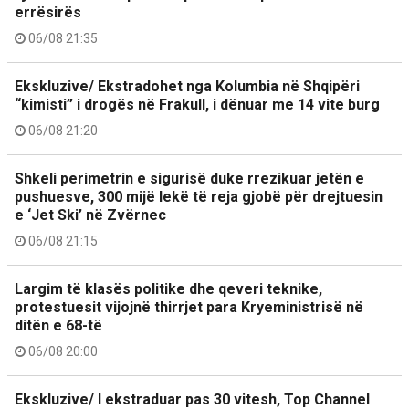
errësirës
06/08 21:35
Ekskluzive/ Ekstradohet nga Kolumbia në Shqipëri
“kimisti” i drogës në Frakull, i dënuar me 14 vite burg
06/08 21:20
Shkeli perimetrin e sigurisë duke rrezikuar jetën e
pushuesve, 300 mijë lekë të reja gjobë për drejtuesin
e ‘Jet Ski’ në Zvërnec
06/08 21:15
Largim të klasës politike dhe qeveri teknike,
protestuesit vijojnë thirrjet para Kryeministrisë në
ditën e 68-të
06/08 20:00
Ekskluzive/ I ekstraduar pas 30 vitesh, Top Channel