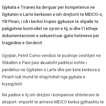
Gjykata e Tiranes ka derguar per kompetence ne
Gjykaten e Larte kerkesen e ish-drejtorit te MEICO-s,
Ylli Pinari, i cili i kerkoi trupes gjykuese te shpalle te
paligjshme kontrollet ne zyren e tij, si dhe t’i ktheje
dokumentacionin e sekuestruar gjate hetimeve per
tragjedine e Gerdecit.
Gjyqtari, Petrit Como vendosi te pushoje ceshtjen ne
Shkallen e Pare pasi akualisht paditesi eshte i
pandehur ne Gjykaten e Larte dhe per kete kerkesa e
Pinarit nuk mund te shqyrtohet nga gjykata e
kryeqytetit.
Ne padine e tij ish-drejtori i kompanise shteterore te
eksport- importit te armeve MEICO kerkoi gjithashtu te