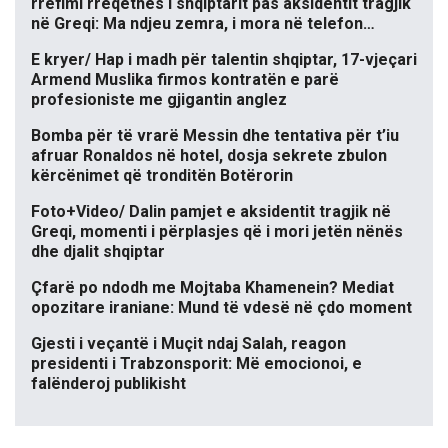
rrëfimi rrëqethës i shqiptarit pas aksidentit tragjik
në Greqi: Ma ndjeu zemra, i mora në telefon…
E kryer/ Hap i madh për talentin shqiptar, 17-vjeçari
Armend Muslika firmos kontratën e parë
profesioniste me gjigantin anglez
Bomba për të vrarë Messin dhe tentativa për t’iu
afruar Ronaldos në hotel, dosja sekrete zbulon
kërcënimet që tronditën Botërorin
Foto+Video/ Dalin pamjet e aksidentit tragjik në
Greqi, momenti i përplasjes që i mori jetën nënës
dhe djalit shqiptar
Çfarë po ndodh me Mojtaba Khamenein? Mediat
opozitare iraniane: Mund të vdesë në çdo moment
Gjesti i veçantë i Muçit ndaj Salah, reagon
presidenti i Trabzonsporit: Më emocionoi, e
falënderoj publikisht