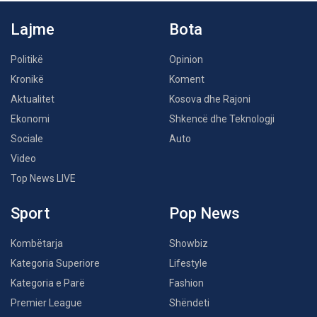
Lajme
Bota
Politikë
Opinion
Kronikë
Koment
Aktualitet
Kosova dhe Rajoni
Ekonomi
Shkencë dhe Teknologji
Sociale
Auto
Video
Top News LIVE
Sport
Pop News
Kombëtarja
Showbiz
Kategoria Superiore
Lifestyle
Kategoria e Parë
Fashion
Premier League
Shëndeti