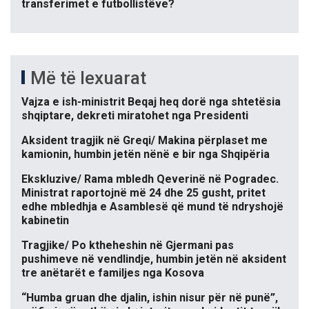
transferimet e futbollistëve?
Më të lexuarat
Vajza e ish-ministrit Beqaj heq dorë nga shtetësia
shqiptare, dekreti miratohet nga Presidenti
Aksident tragjik në Greqi/ Makina përplaset me
kamionin, humbin jetën nënë e bir nga Shqipëria
Ekskluzive/ Rama mbledh Qeverinë në Pogradec.
Ministrat raportojnë më 24 dhe 25 gusht, pritet
edhe mbledhja e Asamblesë që mund të ndryshojë
kabinetin
Tragjike/ Po ktheheshin në Gjermani pas
pushimeve në vendlindje, humbin jetën në aksident
tre anëtarët e familjes nga Kosova
“Humba gruan dhe djalin, ishin nisur për në punë”,