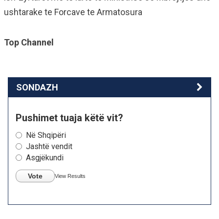
ushtarake te Forcave te Armatosura
Top Channel
SONDAZH
Pushimet tuaja këtë vit?
Në Shqipëri
Jashtë vendit
Asgjëkundi
Vote
View Results