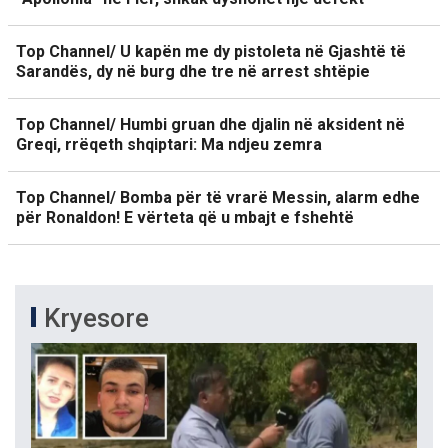
Top Channel/ U kapën me dy pistoleta në Gjashtë të
Sarandës, dy në burg dhe tre në arrest shtëpie
Top Channel/ Humbi gruan dhe djalin në aksident në
Greqi, rrëqeth shqiptari: Ma ndjeu zemra
Top Channel/ Bomba për të vrarë Messin, alarm edhe
për Ronaldon! E vërteta që u mbajt e fshehtë
Kryesore