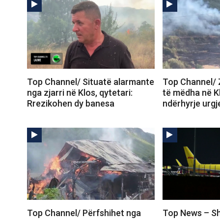
Top Channel/ Situatë alarmante
Top Channel/ 
nga zjarri në Klos, qytetari:
të mëdha në K
Rrezikohen dy banesa
ndërhyrje urgj
Top Channel/ Përfshihet nga
Top News – Sh