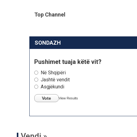
Top Channel
SONDAZH
Pushimet tuaja këtë vit?
Në Shqipëri
Jashtë vendit
Asgjëkundi
Vote
View Results
Vendi »