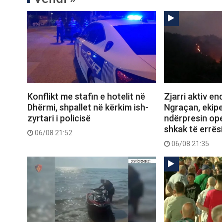
Konflikt me stafin e hotelit në
Zjarri aktiv e
Dhërmi, shpallet në kërkim ish-
Ngraçan, ekipe
zyrtari i policisë
ndërpresin op
shkak të errës
06/08 21:52
06/08 21:35