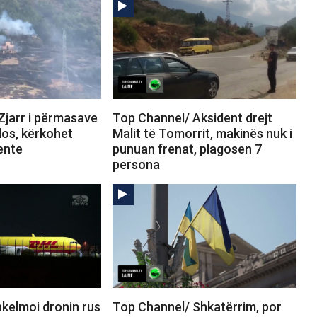
Zjarr i përmasave
Top Channel/ Aksident drejt
los, kërkohet
Malit të Tomorrit, makinës nuk i
ente
punuan frenat, plagosen 7
persona
kelmoi dronin rus
Top Channel/ Shkatërrim, por