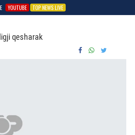
E
YOUTUBE
TOP NEWS LIVE
ligji qesharak