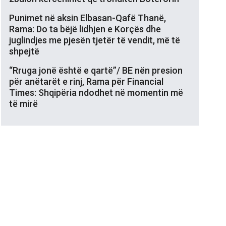
Punimet në aksin Elbasan-Qafë Thanë,
Rama: Do ta bëjë lidhjen e Korçës dhe
juglindjes me pjesën tjetër të vendit, më të
shpejtë
“Rruga jonë është e qartë”/ BE nën presion
për anëtarët e rinj, Rama për Financial
Times: Shqipëria ndodhet në momentin më
të mirë