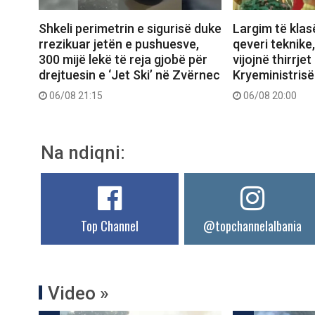
Shkeli perimetrin e sigurisë duke
Largim të klas
rrezikuar jetën e pushuesve,
qeveri teknike
300 mijë lekë të reja gjobë për
vijojnë thirrjet
drejtuesin e ‘Jet Ski’ në Zvërnec
Kryeministrisë
06/08 21:15
06/08 20:00
Na ndiqni:
Top Channel
@topchannelalbania
Video »