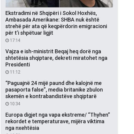
Ekstradimi në Shqipëri i Sokol Hoxhës,
Ambasada Amerikane: SHBA nuk është
strehë për ata që keqpërdorin emigracioni
për t’i shpëtuar ligjit
17:14
Vajza e ish-ministrit Beqaj heq dorë nga
shtetësia shqiptare, dekreti miratohet nga
Presidenti
11:12
“Paguajnë 24 mijë paund dhe kalojnë me
pasaporta false”, media britanike zbulon
skemën e kontrabandistëve shqiptarë
10:34
Europa digjet nga vapa ekstreme/ “Thyhen”
rekordet e temperaturave, mijëra viktima
nga nxehtësia