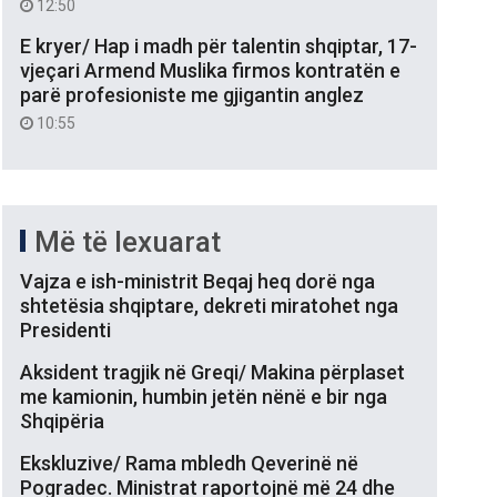
12:50
E kryer/ Hap i madh për talentin shqiptar, 17-
vjeçari Armend Muslika firmos kontratën e
parë profesioniste me gjigantin anglez
10:55
Më të lexuarat
Vajza e ish-ministrit Beqaj heq dorë nga
shtetësia shqiptare, dekreti miratohet nga
Presidenti
Aksident tragjik në Greqi/ Makina përplaset
me kamionin, humbin jetën nënë e bir nga
Shqipëria
Ekskluzive/ Rama mbledh Qeverinë në
Pogradec. Ministrat raportojnë më 24 dhe