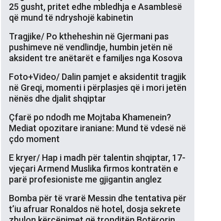
25 gusht, pritet edhe mbledhja e Asamblesë
që mund të ndryshojë kabinetin
Tragjike/ Po ktheheshin në Gjermani pas
pushimeve në vendlindje, humbin jetën në
aksident tre anëtarët e familjes nga Kosova
Foto+Video/ Dalin pamjet e aksidentit tragjik
në Greqi, momenti i përplasjes që i mori jetën
nënës dhe djalit shqiptar
Çfarë po ndodh me Mojtaba Khamenein?
Mediat opozitare iraniane: Mund të vdesë në
çdo moment
E kryer/ Hap i madh për talentin shqiptar, 17-
vjeçari Armend Muslika firmos kontratën e
parë profesioniste me gjigantin anglez
Bomba për të vrarë Messin dhe tentativa për
t’iu afruar Ronaldos në hotel, dosja sekrete
zbulon kërcënimet që tronditën Botërorin