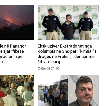
nde në Panahor-
Ekskluzive/ Ekstradohet nga
t zjarrfikëse
Kolumbia në Shqipëri “kimisti” i
eracionin për
drogës në Frakull, i dënuar me
irës
14 vite burg
06/08 21:20