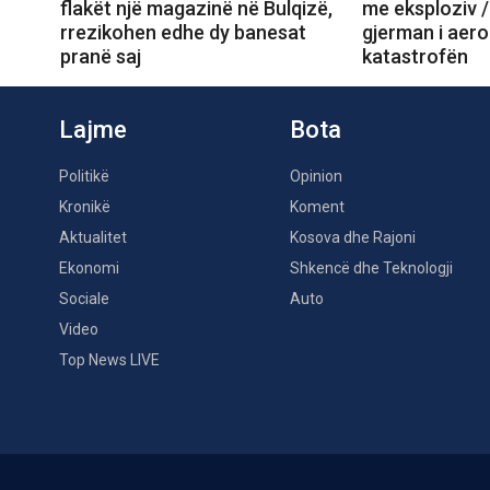
flakët një magazinë në Bulqizë,
me eksploziv /
rrezikohen edhe dy banesat
gjerman i aero
pranë saj
katastrofën
Lajme
Bota
Politikë
Opinion
Kronikë
Koment
Aktualitet
Kosova dhe Rajoni
Ekonomi
Shkencë dhe Teknologji
Sociale
Auto
Video
Top News LIVE