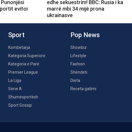
 Punonjësi
edhe sekuestrim! BBC: Rusia i ka
portit evitoi
marrë mbi 34 mijë prona
ukrainasve
Sport
Pop News
Kombëtarja
Showbiz
Kategoria Superiore
Lifestyle
Kategoria e Parë
Fashion
Premier League
Shëndeti
La Liga
Dieta
Serie A
Receta gatimi
Shumësportësh
Sport Gossip