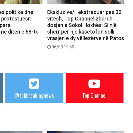
ës politike dhe
Ekskluzive/ I ekstraduar pas 30
, protestuesit
vitesh, Top Channel zbardh
 para
dosjen e Sokol Hoxhës: Si një
 në ditën e 68-të
sherr për një kasetofon solli
vrasjen e dy vëllezërve në Patos
06/08 19:50
@tchbreakingnews
Top Channel