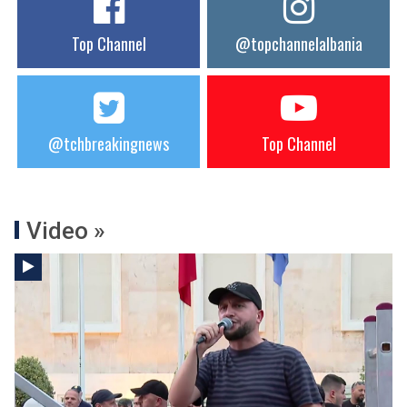
Top Channel
@topchannelalbania
@tchbreakingnews
Top Channel
Video »