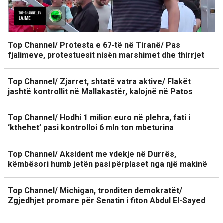
Top Channel/ Protesta e 67-të në Tiranë/ Pas
fjalimeve, protestuesit nisën marshimet dhe thirrjet
Top Channel/ Zjarret, shtatë vatra aktive/ Flakët
jashtë kontrollit në Mallakastër, kalojnë në Patos
Top Channel/ Hodhi 1 milion euro në plehra, fati i
‘kthehet’ pasi kontrolloi 6 mln ton mbeturina
Top Channel/ Aksident me vdekje në Durrës,
këmbësori humb jetën pasi përplaset nga një makinë
Top Channel/ Michigan, tronditen demokratët/
Zgjedhjet promare për Senatin i fiton Abdul El-Sayed