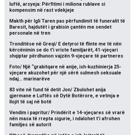
luftë, arsyeja: Përfitimi i miliona rublave si
kompensim në rast vdekjeje
Makth për Igli Taren pas përfundimit të funeralit të
Baresit, hajdutët i grabisin çantën me sendet
personale në tren
Tronditëse në Greqi/ E detyroi të flinte me të nën
kërcënimin se do t’i vriste familjarët, 41-vjeçari
shqiptar përdhunon vajzën 9-vjeçare të partneres
Foto/ Një “grabitqare në anije, ish-kuzhinierja 25-
vjeçare akuzohet për një sërë sulmesh seksuale
ndaj… marinarëve
83 vite në fund të detit Jon/ Zbulohet anija
gjermane e Luftës së Dytë Botërore, e vetmja e
llojit të saj në botë
Vendim i papritur/ Prindërit e 14-vjeçares së vrarë
nën masa të rrepta sigurie, i ndalohet t’i afrohen
familjes së autorit