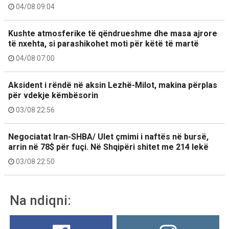
04/08 09:04
Kushte atmosferike të qëndrueshme dhe masa ajrore
të nxehta, si parashikohet moti për këtë të martë
04/08 07:00
Aksident i rëndë në aksin Lezhë-Milot, makina përplas
për vdekje këmbësorin
03/08 22:56
Negociatat Iran-SHBA/ Ulet çmimi i naftës në bursë,
arrin në 78$ për fuçi. Në Shqipëri shitet me 214 lekë
03/08 22:50
Na ndiqni: