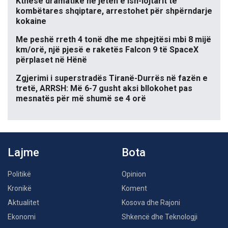
Kthesë dramatike në jetën e ish-lojtarit të
kombëtares shqiptare, arrestohet për shpërndarje
kokaine
Me peshë rreth 4 tonë dhe me shpejtësi mbi 8 mijë
km/orë, një pjesë e raketës Falcon 9 të SpaceX
përplaset në Hënë
Zgjerimi i superstradës Tiranë-Durrës në fazën e
tretë, ARRSH: Më 6-7 gusht aksi bllokohet pas
mesnatës për më shumë se 4 orë
Lajme
Bota
Politikë
Opinion
Kronikë
Koment
Aktualitet
Kosova dhe Rajoni
Ekonomi
Shkencë dhe Teknologji