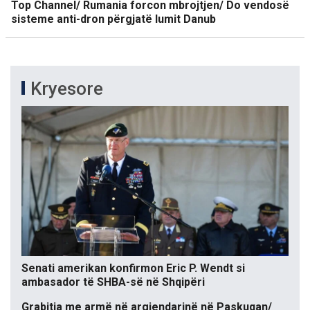
Top Channel/ Rumania forcon mbrojtjen/ Do vendosë
sisteme anti-dron përgjatë lumit Danub
Kryesore
Senati amerikan konfirmon Eric P. Wendt si
ambasador të SHBA-së në Shqipëri
Grabitja me armë në argjendarinë në Paskuqan/