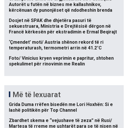
Autorët u futën në biznes me kallashnikov,
kërcënuan dy punonjëset që ndodheshin brenda
Dosjet në SPAK dhe dhjetëra pasuri të
sekuestruara, Ministria e Drejtësisë dërgon në
Francë kërkesën për ekstradimin e Ermal Beqirajt
‘Çmendet’ moti/ Austria shënon rekord të ri
temperaturash, termometri arrin në 41.2°C
Foto/ Vinicius kryen veprimin e papritur, shtohen
spekulimet për rinovimin me Realin
Më të lexuarat
Grida Duma rrëfen bisedën me Lori Hoxhën: Si e
lashë politikën për Top Channel
Zbardhet skema e “vejushave të zeza” në Rusi/
Martesa të rreme me ushtarët para se të nisen në