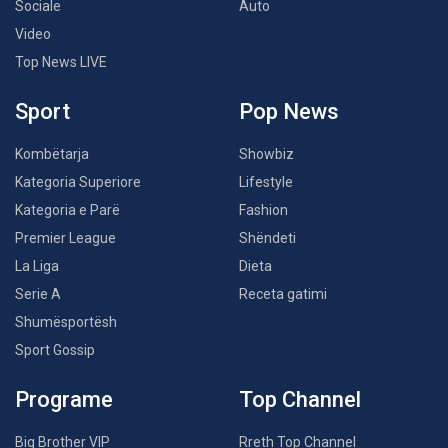
Sociale
Auto
Video
Top News LIVE
Sport
Pop News
Kombëtarja
Showbiz
Kategoria Superiore
Lifestyle
Kategoria e Parë
Fashion
Premier League
Shëndeti
La Liga
Dieta
Serie A
Receta gatimi
Shumësportësh
Sport Gossip
Programe
Top Channel
Big Brother VIP
Rreth Top Channel