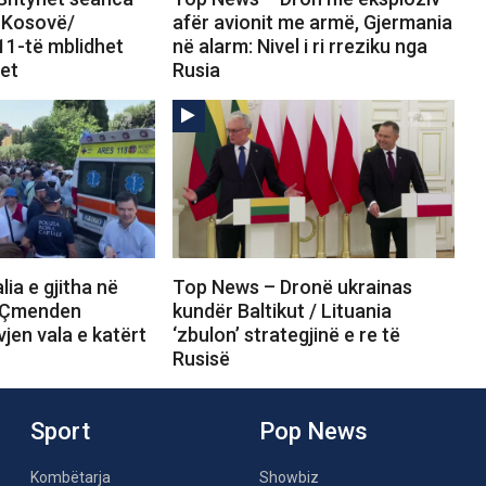
ë Kosovë/
afër avionit me armë, Gjermania
 11-të mblidhet
në alarm: Nivel i ri rreziku nga
net
Rusia
ia e gjitha në
Top News – Dronë ukrainas
/ Çmenden
kundër Baltikut / Lituania
jen vala e katërt
‘zbulon’ strategjinë e re të
Rusisë
Sport
Pop News
Kombëtarja
Showbiz