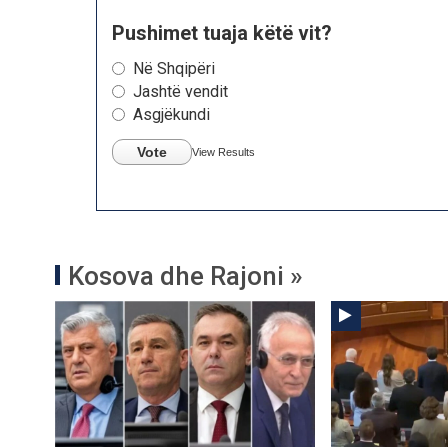
Pushimet tuaja këtë vit?
Në Shqipëri
Jashtë vendit
Asgjëkundi
Vote
View Results
Kosova dhe Rajoni »