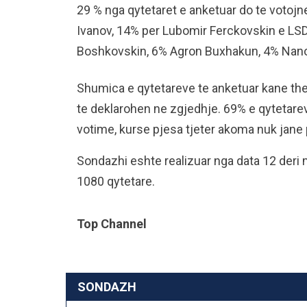
29 % nga qytetaret e anketuar do te votoj
Ivanov, 14% per Lubomir Ferckovskin e LS
Boshkovskin, 6% Agron Buxhakun, 4% Nan
Shumica e qytetareve te anketuar kane the
te deklarohen ne zgjedhje. 69% e qytetarev
votime, kurse pjesa tjeter akoma nuk jane 
Sondazhi eshte realizuar nga data 12 deri 
1080 qytetare.
Top Channel
SONDAZH