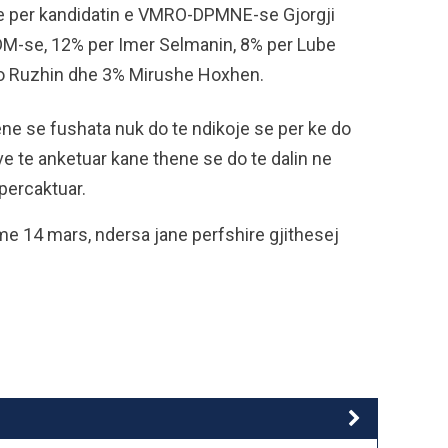
ne per kandidatin e VMRO-DPMNE-se Gjorgji
DM-se, 12% per Imer Selmanin, 8% per Lube
o Ruzhin dhe 3% Mirushe Hoxhen.
ne se fushata nuk do te ndikoje se per ke do
e te anketuar kane thene se do te dalin ne
percaktuar.
me 14 mars, ndersa jane perfshire gjithesej