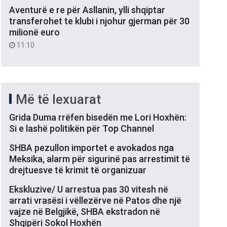
Aventurë e re për Asllanin, ylli shqiptar
transferohet te klubi i njohur gjerman për 30
milionë euro
11:10
Më të lexuarat
Grida Duma rrëfen bisedën me Lori Hoxhën:
Si e lashë politikën për Top Channel
SHBA pezullon importet e avokados nga
Meksika, alarm për sigurinë pas arrestimit të
drejtuesve të krimit të organizuar
Ekskluzive/ U arrestua pas 30 vitesh në
arrati vrasësi i vëllezërve në Patos dhe një
vajze në Belgjikë, SHBA ekstradon në
Shqipëri Sokol Hoxhën