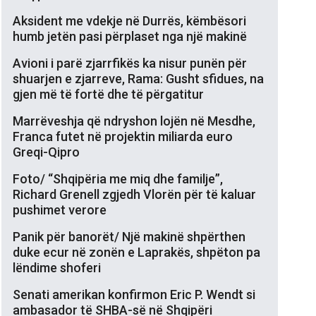
Aksident me vdekje në Durrës, këmbësori
humb jetën pasi përplaset nga një makinë
Avioni i parë zjarrfikës ka nisur punën për
shuarjen e zjarreve, Rama: Gusht sfidues, na
gjen më të fortë dhe të përgatitur
Marrëveshja që ndryshon lojën në Mesdhe,
Franca futet në projektin miliarda euro
Greqi-Qipro
Foto/ “Shqipëria me miq dhe familje”,
Richard Grenell zgjedh Vlorën për të kaluar
pushimet verore
Panik për banorët/ Një makinë shpërthen
duke ecur në zonën e Laprakës, shpëton pa
lëndime shoferi
Senati amerikan konfirmon Eric P. Wendt si
ambasador të SHBA-së në Shqipëri