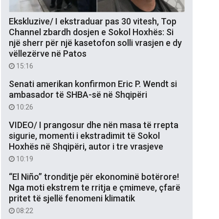
Ekskluzive/ I ekstraduar pas 30 vitesh, Top
Channel zbardh dosjen e Sokol Hoxhës: Si
një sherr për një kasetofon solli vrasjen e dy
vëllezërve në Patos
15:16
Senati amerikan konfirmon Eric P. Wendt si
ambasador të SHBA-së në Shqipëri
10:26
VIDEO/ I prangosur dhe nën masa të rrepta
sigurie, momenti i ekstradimit të Sokol
Hoxhës në Shqipëri, autor i tre vrasjeve
10:19
“El Niño” tronditje për ekonominë botërore!
Nga moti ekstrem te rritja e çmimeve, çfarë
pritet të sjellë fenomeni klimatik
08:22