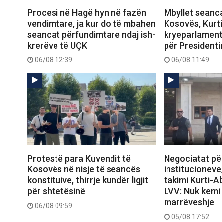
Procesi në Hagë hyn në fazën
Mbyllet seanca
vendimtare, ja kur do të mbahen
Kosovës, Kurti
seancat përfundimtare ndaj ish-
kryeparlament
krerëve të UÇK
për Presidenti
06/08 12:39
06/08 11:49
Protestë para Kuvendit të
Negociatat pë
Kosovës në nisje të seancës
institucioneve
konstituive, thirrje kundër ligjit
takimi Kurti-Ab
për shtetësinë
LVV: Nuk kemi
marrëveshje
06/08 09:59
05/08 17:52