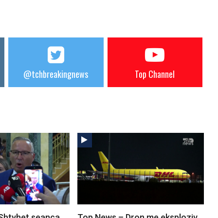
@tchbreakingnews
Top Channel
Shtyhet seanca
Top News – Dron me eksploziv