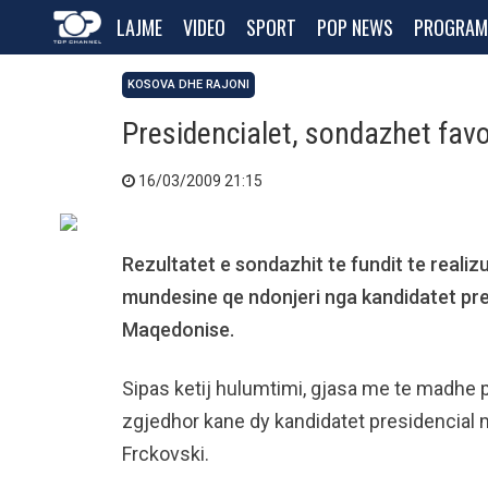
LAJME
VIDEO
SPORT
POP NEWS
PROGRAM
KOSOVA DHE RAJONI
Presidencialet, sondazhet fav
16/03/2009 21:15
Rezultatet e sondazhit te fundit te realiz
mundesine qe ndonjeri nga kandidatet pres
Maqedonise.
Sipas ketij hulumtimi, gjasa me te madhe p
zgjedhor kane dy kandidatet presidencial
Frckovski.