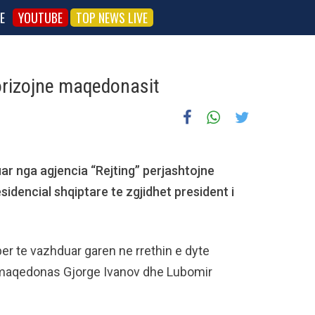
E
YOUTUBE
TOP NEWS LIVE
orizojne maqedonasit
uar nga agjencia “Rejting” perjashtojne
idencial shqiptare te zgjidhet president i
er te vazhduar garen ne rrethin e dyte
 maqedonas Gjorge Ivanov dhe Lubomir