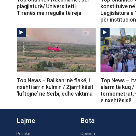
plagjiaturë/ Universiteti i
konstituive n
Tiranës me rregulla të reja
Legjislatura e
për institucio
Top News – Ballkani në flakë, i
Top News – Ital
nxehti arrin kulmin / Zjarrfikësit
alarm të kuq 
‘luftojnë’ në Serbi, edhe viktima
termometrat, v
e nxehtësisë
Lajme
Bota
Politikë
Opinion