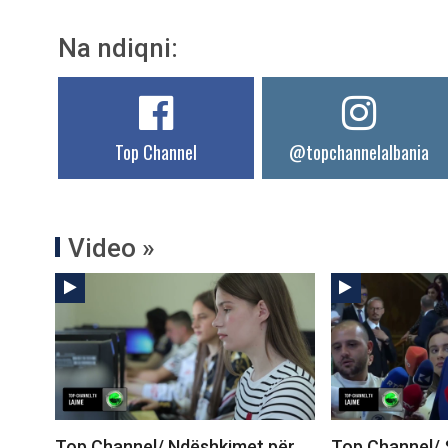
Na ndiqni:
Top Channel
@topchannelalbania
Video »
Top Channel/ Ndëshkimet për
Top Channel/ 