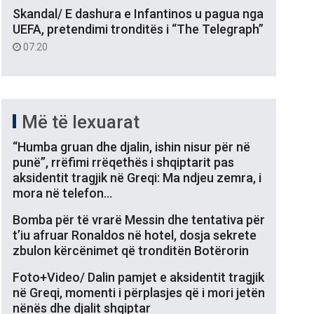
Skandal/ E dashura e Infantinos u pagua nga
UEFA, pretendimi tronditës i “The Telegraph”
07:20
Më të lexuarat
“Humba gruan dhe djalin, ishin nisur për në
punë”, rrëfimi rrëqethës i shqiptarit pas
aksidentit tragjik në Greqi: Ma ndjeu zemra, i
mora në telefon…
Bomba për të vrarë Messin dhe tentativa për
t’iu afruar Ronaldos në hotel, dosja sekrete
zbulon kërcënimet që tronditën Botërorin
Foto+Video/ Dalin pamjet e aksidentit tragjik
në Greqi, momenti i përplasjes që i mori jetën
nënës dhe djalit shqiptar