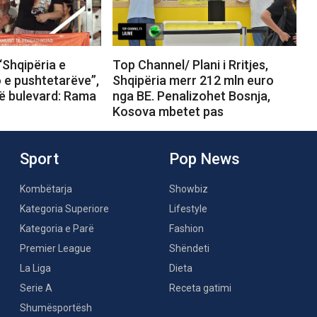
“Shqipëria e
Top Channel/ Plani i Rritjes,
o e pushtetarëve”,
Shqipëria merr 212 mln euro
në bulevard: Rama
nga BE. Penalizohet Bosnja,
Kosova mbetet pas
Sport
Pop News
Kombëtarja
Showbiz
Kategoria Superiore
Lifestyle
Kategoria e Parë
Fashion
Premier League
Shëndeti
La Liga
Dieta
Serie A
Receta gatimi
Shumësportësh