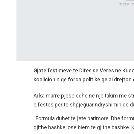
Gjate festimeve te Dites se Veres ne Kucov
koalicionin qe forca politike qe ai drejton
Ai ka marre pjese edhe ne nje takim me str
e festes per te shpjeguar ndryshimin qe d
“Formula duhet te jete parimore. Dhe form
gjithe bashke, ose biem te gjithe bashke. Kj