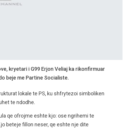
e, kryetari i G99 Erjon Veliaj ka rikonfirmuar
 do beje me Partine Socialiste.
ukturat lokale te PS, ku shfrytezoi simboliken
uhet te ndodhe.
ula qe ofrojme eshte kjo: ose ngrihemi te
o beteje fillon neser, qe eshte nje dite