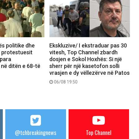
ës politike dhe
Ekskluzive/ I ekstraduar pas 30
, protestuesit
vitesh, Top Channel zbardh
 para
dosjen e Sokol Hoxhës: Si një
 në ditën e 68-të
sherr për një kasetofon solli
vrasjen e dy vëllezërve në Patos
06/08 19:50
@tchbreakingnews
Top Channel