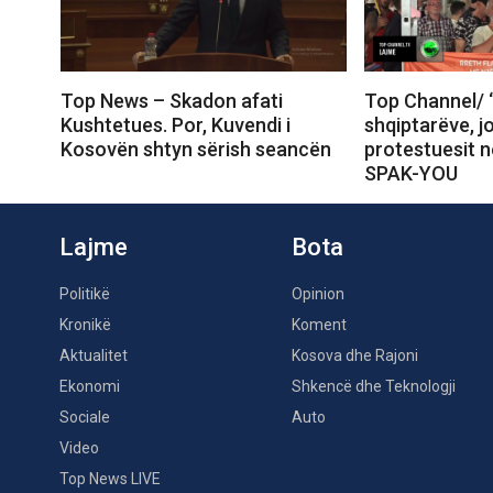
Top News – Skadon afati
Top Channel/ 
Kushtetues. Por, Kuvendi i
shqiptarëve, j
Kosovën shtyn sërish seancën
protestuesit 
SPAK-YOU
Lajme
Bota
Politikë
Opinion
Kronikë
Koment
Aktualitet
Kosova dhe Rajoni
Ekonomi
Shkencë dhe Teknologji
Sociale
Auto
Video
Top News LIVE