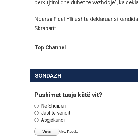
perkujtimi dhe duhet te vazhdoje”, ka deklar
Ndersa Fidel Ylli eshte deklaruar si kandida
Skraparit.
Top Channel
SONDAZH
Pushimet tuaja këtë vit?
Në Shqipëri
Jashtë vendit
Asgjëkundi
Vote
View Results