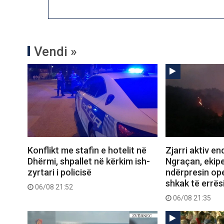
Vendi »
Konflikt me stafin e hotelit në
Zjarri aktiv e
Dhërmi, shpallet në kërkim ish-
Ngraçan, ekipe
zyrtari i policisë
ndërpresin op
shkak të errës
06/08 21:52
06/08 21:35