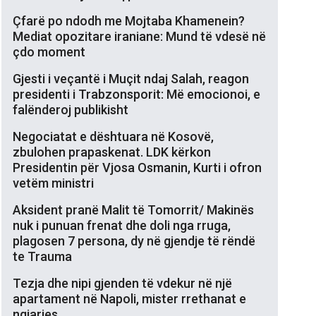
Çfarë po ndodh me Mojtaba Khamenein?
Mediat opozitare iraniane: Mund të vdesë në
çdo moment
Gjesti i veçantë i Muçit ndaj Salah, reagon
presidenti i Trabzonsporit: Më emocionoi, e
falënderoj publikisht
Negociatat e dështuara në Kosovë,
zbulohen prapaskenat. LDK kërkon
Presidentin për Vjosa Osmanin, Kurti i ofron
vetëm ministri
Aksident pranë Malit të Tomorrit/ Makinës
nuk i punuan frenat dhe doli nga rruga,
plagosen 7 persona, dy në gjendje të rëndë
te Trauma
Tezja dhe nipi gjenden të vdekur në një
apartament në Napoli, mister rrethanat e
ngjarjes