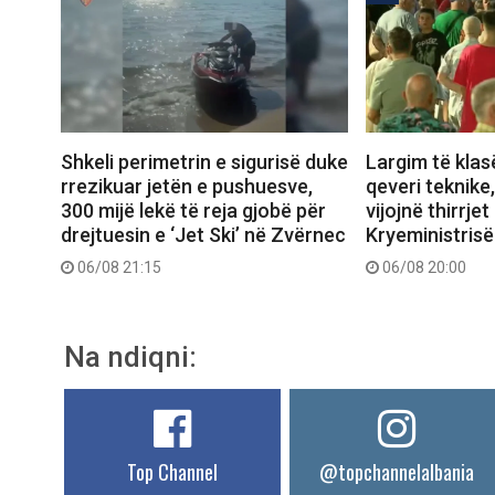
Shkeli perimetrin e sigurisë duke
Largim të klas
rrezikuar jetën e pushuesve,
qeveri teknike
300 mijë lekë të reja gjobë për
vijojnë thirrjet
drejtuesin e ‘Jet Ski’ në Zvërnec
Kryeministrisë
06/08 21:15
06/08 20:00
Na ndiqni:
Top Channel
@topchannelalbania