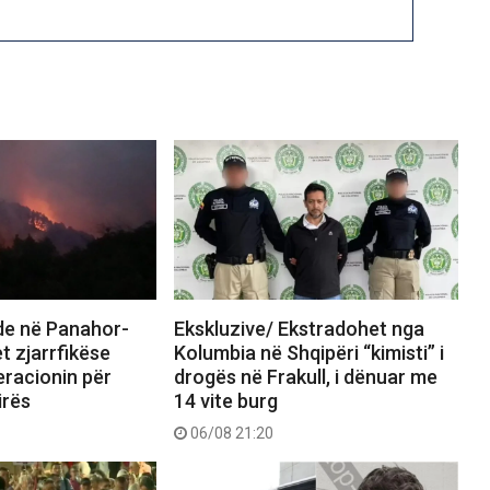
nde në Panahor-
Ekskluzive/ Ekstradohet nga
t zjarrfikëse
Kolumbia në Shqipëri “kimisti” i
eracionin për
drogës në Frakull, i dënuar me
irës
14 vite burg
06/08 21:20