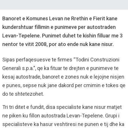
Banoret e Komunes Levan ne Rrethin e Fierit kane
kundershtuar fillimin e punimeve per autostraden
Levan-Tepelene. Punimet duhet te kishin filluar me 3
nentor te vitit 2008, por ato ende nuk kane nisur.
Sipas perfaqesuesve te firmes “Todini Construzioni
Generali s.p.a.”, qe ka fituar te drejten e punimeve te
kesaj autostrade, banoret e zones nuk e lejojne nisjen
e punes, sepse nuk jane dakord per cmimin e tokes qe
do te shtetezohet.
Tri tri ditet e fundit, disa specialiste kane nisur matjet
ne piken ku fillon autostrada Levan-Tepelene. Grupi i
specialisteve ka hasur veshtiresi ne punen e tij dhe ka