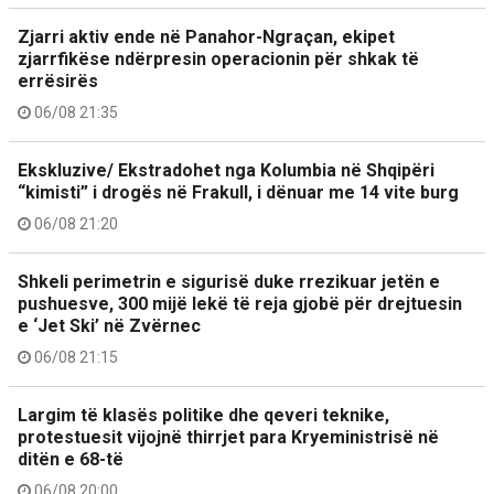
Zjarri aktiv ende në Panahor-Ngraçan, ekipet
zjarrfikëse ndërpresin operacionin për shkak të
errësirës
06/08 21:35
Ekskluzive/ Ekstradohet nga Kolumbia në Shqipëri
“kimisti” i drogës në Frakull, i dënuar me 14 vite burg
06/08 21:20
Shkeli perimetrin e sigurisë duke rrezikuar jetën e
pushuesve, 300 mijë lekë të reja gjobë për drejtuesin
e ‘Jet Ski’ në Zvërnec
06/08 21:15
Largim të klasës politike dhe qeveri teknike,
protestuesit vijojnë thirrjet para Kryeministrisë në
ditën e 68-të
06/08 20:00