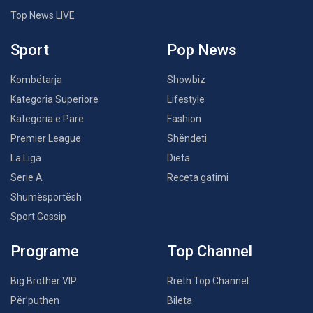
Top News LIVE
Sport
Pop News
Kombëtarja
Showbiz
Kategoria Superiore
Lifestyle
Kategoria e Parë
Fashion
Premier League
Shëndeti
La Liga
Dieta
Serie A
Receta gatimi
Shumësportësh
Sport Gossip
Programe
Top Channel
Big Brother VIP
Rreth Top Channel
Për’puthen
Bileta