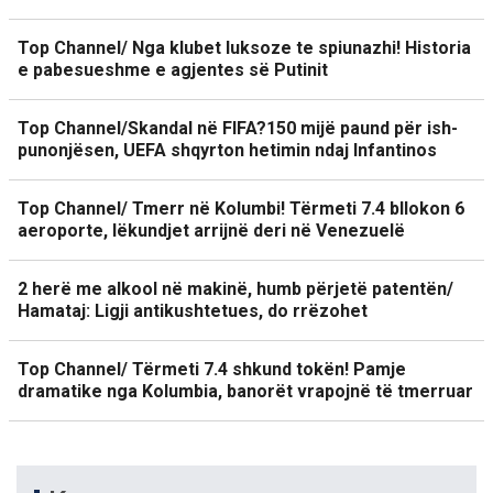
Top Channel/ Nga klubet luksoze te spiunazhi! Historia
e pabesueshme e agjentes së Putinit
Top Channel/Skandal në FIFA?150 mijë paund për ish-
punonjësen, UEFA shqyrton hetimin ndaj Infantinos
Top Channel/ Tmerr në Kolumbi! Tërmeti 7.4 bllokon 6
aeroporte, lëkundjet arrijnë deri në Venezuelë
2 herë me alkool në makinë, humb përjetë patentën/
Hamataj: Ligji antikushtetues, do rrëzohet
Top Channel/ Tërmeti 7.4 shkund tokën! Pamje
dramatike nga Kolumbia, banorët vrapojnë të tmerruar