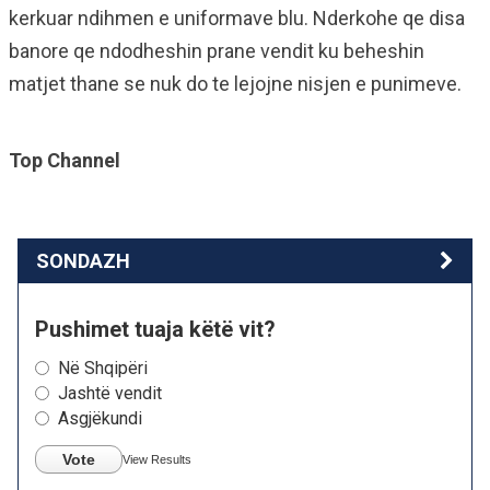
kerkuar ndihmen e uniformave blu. Nderkohe qe disa
banore qe ndodheshin prane vendit ku beheshin
matjet thane se nuk do te lejojne nisjen e punimeve.
Top Channel
SONDAZH
Pushimet tuaja këtë vit?
Në Shqipëri
Jashtë vendit
Asgjëkundi
Vote
View Results