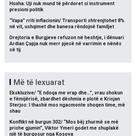
Hoxha: Uji nuk mund të përdoret si instrument
presioni politik
“Vapa” rriti inflacionin/ Transporti shtrenjtohet 8%
në vit, ushqimet dhe banesa rëndojnë familjet
Drejtoria e Burgjeve refuzon në heshtje, i dënuari
Ardian Çapja nuk merr pjesë në varrimin e nënës
së tij
Më të lexuarat
Ekskluzive/ “E ndoqa me vrap dhe…”, vrau shokun
e fëmijërisë, zbardhet dëshmia e plotë e Krisjan
Sterjos: I thashë mos ngacmonte shoqen time, më
shau
Konflikt në burgun 302/ “Mos bëj zhurmë se më
prishe gjumin”, Viktor Ymeri godet me shuplakë
një të burgosur nga Kosova