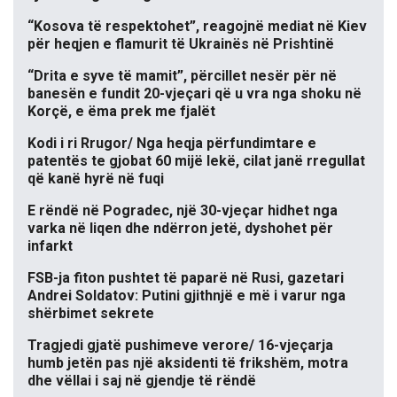
“Kosova të respektohet”, reagojnë mediat në Kiev
për heqjen e flamurit të Ukrainës në Prishtinë
“Drita e syve të mamit”, përcillet nesër për në
banesën e fundit 20-vjeçari që u vra nga shoku në
Korçë, e ëma prek me fjalët
Kodi i ri Rrugor/ Nga heqja përfundimtare e
patentës te gjobat 60 mijë lekë, cilat janë rregullat
që kanë hyrë në fuqi
E rëndë në Pogradec, një 30-vjeçar hidhet nga
varka në liqen dhe ndërron jetë, dyshohet për
infarkt
FSB-ja fiton pushtet të paparë në Rusi, gazetari
Andrei Soldatov: Putini gjithnjë e më i varur nga
shërbimet sekrete
Tragjedi gjatë pushimeve verore/ 16-vjeçarja
humb jetën pas një aksidenti të frikshëm, motra
dhe vëllai i saj në gjendje të rëndë