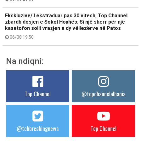
Ekskluzive/ I ekstraduar pas 30 vitesh, Top Channel
zbardh dosjen e Sokol Hoxhës: Si një sherr për një
kasetofon solli vrasjen e dy vëllezërve në Patos
06/08 19:50
Na ndiqni:
Top Channel
@topchannelalbania
@tchbreakingnews
Top Channel