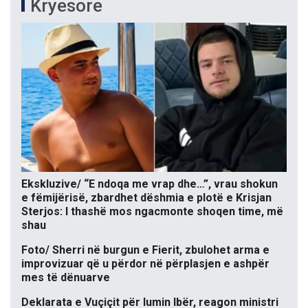
Kryesore
Ekskluzive/ “E ndoqa me vrap dhe…”, vrau shokun
e fëmijërisë, zbardhet dëshmia e plotë e Krisjan
Sterjos: I thashë mos ngacmonte shoqen time, më
shau
Foto/ Sherri në burgun e Fierit, zbulohet arma e
improvizuar që u përdor në përplasjen e ashpër
mes të dënuarve
Deklarata e Vuçiçit për lumin Ibër, reagon ministri