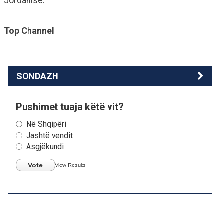
Jordanise.
Top Channel
SONDAZH
Pushimet tuaja këtë vit?
Në Shqipëri
Jashtë vendit
Asgjëkundi
Vote
View Results