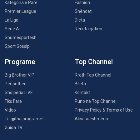
Kategoria e Parë
Fashion
Premier League
Shëndeti
La Liga
Dieta
Serie A
Receta gatimi
Shumësportësh
Sport Gossip
Programe
Top Channel
Big Brother VIP
Rreth Top Channel
Për’puthen
Bileta
Shqipëria LIVE
Kontakt
Fiks Fare
Puno në Top Channel
Video
Privacy Policy & Terms of Use
Të gjitha programet
Aksesueshmëria
Guida TV