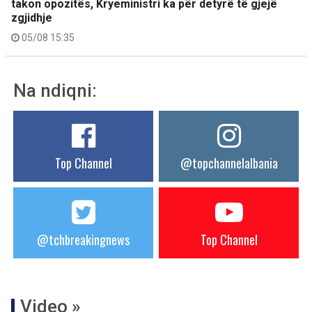
takon opozitës, Kryeministri ka për detyrë të gjejë
zgjidhje
05/08 15:35
Na ndiqni:
Top Channel
@topchannelalbania
@tchbreakingnews
Top Channel
Video »