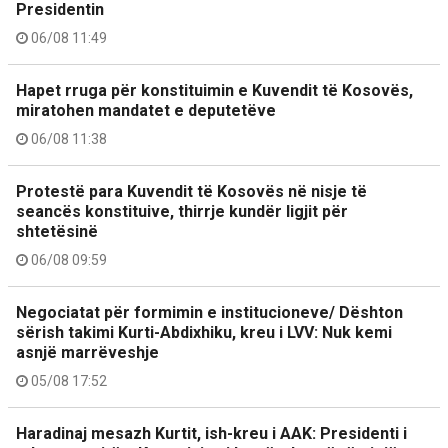
Presidentin
06/08 11:49
Hapet rruga për konstituimin e Kuvendit të Kosovës,
miratohen mandatet e deputetëve
06/08 11:38
Protestë para Kuvendit të Kosovës në nisje të
seancës konstituive, thirrje kundër ligjit për
shtetësinë
06/08 09:59
Negociatat për formimin e institucioneve/ Dështon
sërish takimi Kurti-Abdixhiku, kreu i LVV: Nuk kemi
asnjë marrëveshje
05/08 17:52
Haradinaj mesazh Kurtit, ish-kreu i AAK: Presidenti i