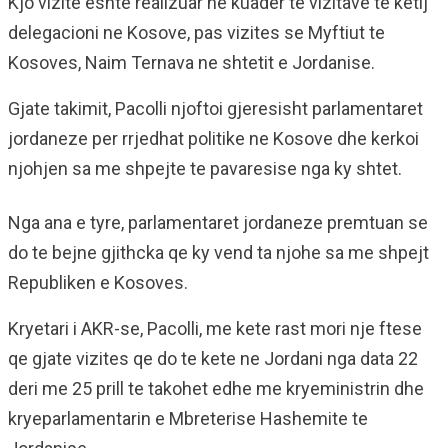
Kjo vizite eshte realizuar ne kuader te vizitave te ketij
delegacioni ne Kosove, pas vizites se Myftiut te
Kosoves, Naim Ternava ne shtetit e Jordanise.
Gjate takimit, Pacolli njoftoi gjeresisht parlamentaret
jordaneze per rrjedhat politike ne Kosove dhe kerkoi
njohjen sa me shpejte te pavaresise nga ky shtet.
Nga ana e tyre, parlamentaret jordaneze premtuan se
do te bejne gjithcka qe ky vend ta njohe sa me shpejt
Republiken e Kosoves.
Kryetari i AKR-se, Pacolli, me kete rast mori nje ftese
qe gjate vizites qe do te kete ne Jordani nga data 22
deri me 25 prill te takohet edhe me kryeministrin dhe
kryeparlamentarin e Mbreterise Hashemite te