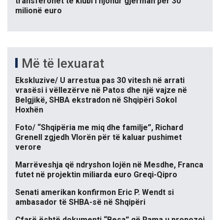
transferohet te klubi i njohur gjerman për 30
milionë euro
Më të lexuarat
Ekskluzive/ U arrestua pas 30 vitesh në arrati
vrasësi i vëllezërve në Patos dhe një vajze në
Belgjikë, SHBA ekstradon në Shqipëri Sokol
Hoxhën
Foto/ “Shqipëria me miq dhe familje”, Richard
Grenell zgjedh Vlorën për të kaluar pushimet
verore
Marrëveshja që ndryshon lojën në Mesdhe, Franca
futet në projektin miliarda euro Greqi-Qipro
Senati amerikan konfirmon Eric P. Wendt si
ambasador të SHBA-së në Shqipëri
Çfarë është dokumenti “Besa” që Rama u propozoi