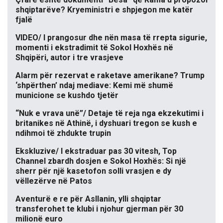
shqiptarëve? Kryeministri e shpjegon me katër
fjalë
VIDEO/ I prangosur dhe nën masa të rrepta sigurie,
momenti i ekstradimit të Sokol Hoxhës në
Shqipëri, autor i tre vrasjeve
Alarm për rezervat e raketave amerikane? Trump
‘shpërthen’ ndaj mediave: Kemi më shumë
municione se kushdo tjetër
“Nuk e vrava unë”/ Detaje të reja nga ekzekutimi i
britanikes në Athinë, i dyshuari tregon se kush e
ndihmoi të zhdukte trupin
Ekskluzive/ I ekstraduar pas 30 vitesh, Top
Channel zbardh dosjen e Sokol Hoxhës: Si një
sherr për një kasetofon solli vrasjen e dy
vëllezërve në Patos
Aventurë e re për Asllanin, ylli shqiptar
transferohet te klubi i njohur gjerman për 30
milionë euro