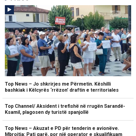
Top News – Jo shkrirjes me Përmetin. Këshilli
bashkiak i Këlcyrës ‘rrëzon’ draftin e territoriales
Top Channel/ Aksident i trefishë në rrugën Sarandë-
Ksamil, plagosen dy turistë spanjollë
Top News – Akuzat e PD për tenderin e avionëve.
Mbrojtja: Pati garë, por një operator e skualifikuam