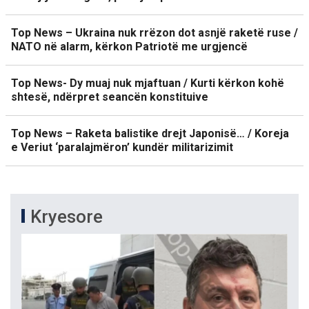
Top News – Ukraina nuk rrëzon dot asnjë raketë ruse /
NATO në alarm, kërkon Patriotë me urgjencë
Top News- Dy muaj nuk mjaftuan / Kurti kërkon kohë
shtesë, ndërpret seancën konstituive
Top News – Raketa balistike drejt Japonisë… / Koreja
e Veriut ‘paralajmëron’ kundër militarizimit
Kryesore