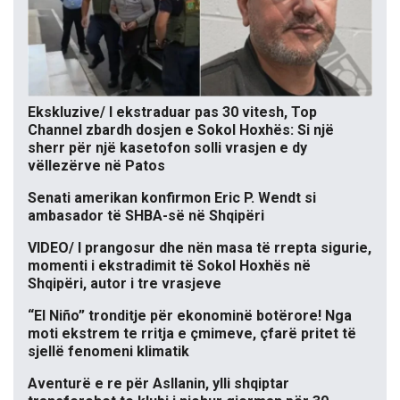
Ekskluzive/ I ekstraduar pas 30 vitesh, Top
Channel zbardh dosjen e Sokol Hoxhës: Si një
sherr për një kasetofon solli vrasjen e dy
vëllezërve në Patos
Senati amerikan konfirmon Eric P. Wendt si
ambasador të SHBA-së në Shqipëri
VIDEO/ I prangosur dhe nën masa të rrepta sigurie,
momenti i ekstradimit të Sokol Hoxhës në
Shqipëri, autor i tre vrasjeve
“El Niño” tronditje për ekonominë botërore! Nga
moti ekstrem te rritja e çmimeve, çfarë pritet të
sjellë fenomeni klimatik
Aventurë e re për Asllanin, ylli shqiptar