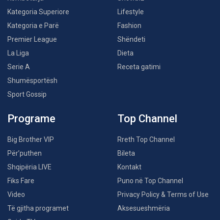
Kategoria Superiore
Lifestyle
Kategoria e Parë
Fashion
Premier League
Shëndeti
La Liga
Dieta
Serie A
Receta gatimi
Shumësportësh
Sport Gossip
Programe
Top Channel
Big Brother VIP
Rreth Top Channel
Për’puthen
Bileta
Shqipëria LIVE
Kontakt
Fiks Fare
Puno në Top Channel
Video
Privacy Policy & Terms of Use
Të gjitha programet
Aksesueshmëria