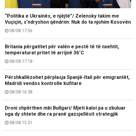
“Politika e Ukrainës, e njëjtë”/ Zelensky takim me
Vuçiçin, s’ndryshon qëndrim: Nuk do ta njohim Kosovën
08/08 17:56
Britania përgatitet për valën e pestë të të nxehtit,
temperaturat pritet të arrijnë 36°C
08/08 17:18
Përshkallëzohet përplasja Spanjë-Itali për emigrantët,
Madridi vendos kontrolle kufitare
08/08 16:38
Droni shpërthen mbi Bullgari/ Mjeti kaloi pa u zbuluar
nga dy shtete dhe ra pranë gazsjellësit strategjik
08/08 15:31