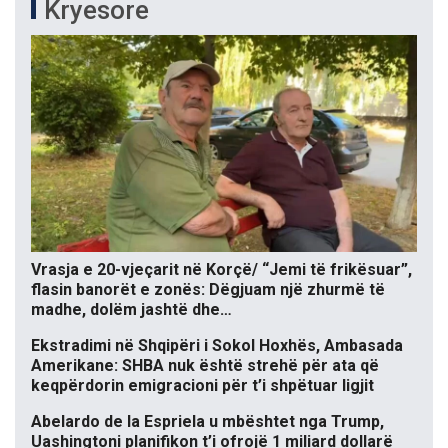
Kryesore
Vrasja e 20-vjeçarit në Korçë/ “Jemi të frikësuar”,
flasin banorët e zonës: Dëgjuam një zhurmë të
madhe, dolëm jashtë dhe…
Ekstradimi në Shqipëri i Sokol Hoxhës, Ambasada
Amerikane: SHBA nuk është strehë për ata që
keqpërdorin emigracioni për t’i shpëtuar ligjit
Abelardo de la Espriela u mbështet nga Trump,
Uashingtoni planifikon t’i ofrojë 1 miliard dollarë