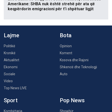
Amerikane: SHBA nuk është strehë për ata që
keqpërdorin emigracioni për t’i shpëtuar ligjit
Lajme
Bota
Politikë
Opinion
Kronikë
Koment
Aktualitet
Kosova dhe Rajoni
Ekonomi
Shkencë dhe Teknologji
Sociale
Auto
Video
Top News LIVE
Sport
Pop News
Kombëtarja
Showbiz