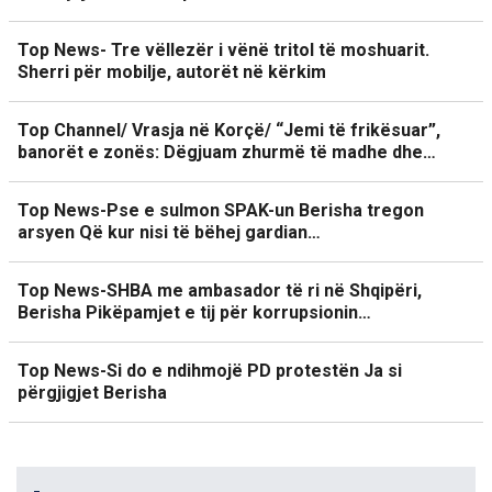
Top News- Tre vëllezër i vënë tritol të moshuarit.
Sherri për mobilje, autorët në kërkim
Top Channel/ Vrasja në Korçë/ “Jemi të frikësuar”,
banorët e zonës: Dëgjuam zhurmë të madhe dhe…
Top News-Pse e sulmon SPAK-un Berisha tregon
arsyen Që kur nisi të bëhej gardian…
Top News-SHBA me ambasador të ri në Shqipëri,
Berisha Pikëpamjet e tij për korrupsionin…
Top News-Si do e ndihmojë PD protestën Ja si
përgjigjet Berisha