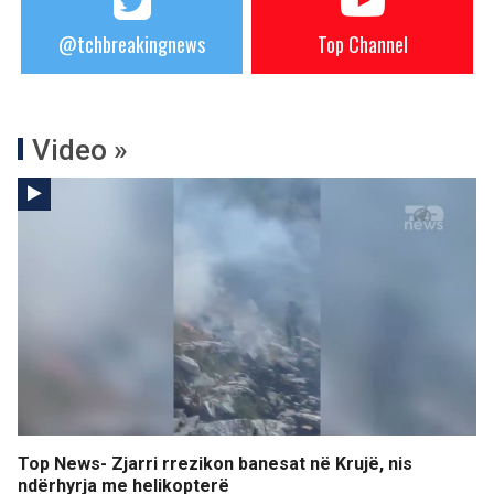
@tchbreakingnews
Top Channel
Video »
Top News- Zjarri rrezikon banesat në Krujë, nis
ndërhyrja me helikopterë