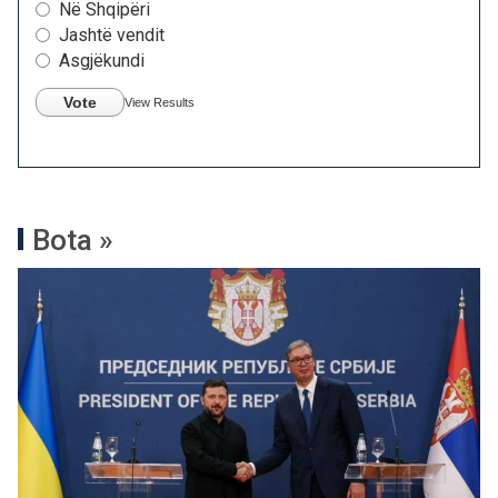
Në Shqipëri
Jashtë vendit
Asgjëkundi
Vote
View Results
Bota »