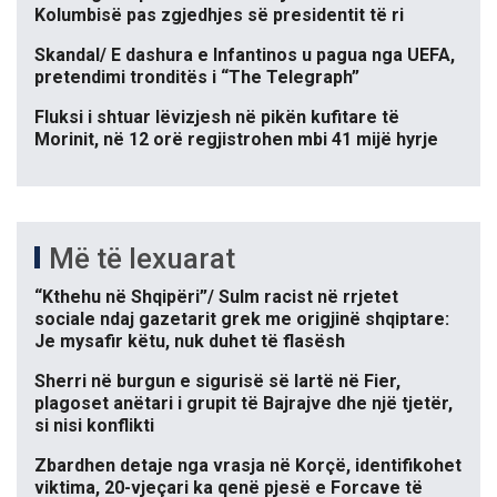
Kolumbisë pas zgjedhjes së presidentit të ri
Skandal/ E dashura e Infantinos u pagua nga UEFA,
pretendimi tronditës i “The Telegraph”
Fluksi i shtuar lëvizjesh në pikën kufitare të
Morinit, në 12 orë regjistrohen mbi 41 mijë hyrje
Më të lexuarat
“Kthehu në Shqipëri”/ Sulm racist në rrjetet
sociale ndaj gazetarit grek me origjinë shqiptare:
Je mysafir këtu, nuk duhet të flasësh
Sherri në burgun e sigurisë së lartë në Fier,
plagoset anëtari i grupit të Bajrajve dhe një tjetër,
si nisi konflikti
Zbardhen detaje nga vrasja në Korçë, identifikohet
viktima, 20-vjeçari ka qenë pjesë e Forcave të