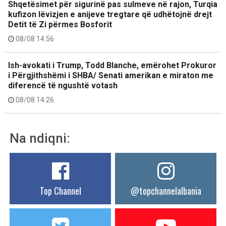
Shqetësimet për sigurinë pas sulmeve në rajon, Turqia
kufizon lëvizjen e anijeve tregtare që udhëtojnë drejt
Detit të Zi përmes Bosforit
08/08 14:56
Ish-avokati i Trump, Todd Blanche, emërohet Prokuror
i Përgjithshëmi i SHBA/ Senati amerikan e miraton me
diferencë të ngushtë votash
08/08 14:26
Na ndiqni:
Top Channel
@topchannelalbania