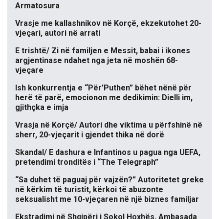
Armatosura
Vrasje me kallashnikov në Korçë, ekzekutohet 20-
vjeçari, autori në arrati
E trishtë/ Zi në familjen e Messit, babai i ikones
argjentinase ndahet nga jeta në moshën 68-
vjeçare
Ish konkurrentja e “Për’Puthen” bëhet nënë për
herë të parë, emocionon me dedikimin: Dielli im,
gjithçka e imja
Vrasja në Korçë/ Autori dhe viktima u përfshinë në
sherr, 20-vjeçarit i gjendet thika në dorë
Skandal/ E dashura e Infantinos u pagua nga UEFA,
pretendimi tronditës i “The Telegraph”
“Sa duhet të paguaj për vajzën?” Autoritetet greke
në kërkim të turistit, kërkoi të abuzonte
seksualisht me 10-vjeçaren në një biznes familjar
Ekstradimi në Shqipëri i Sokol Hoxhës, Ambasada