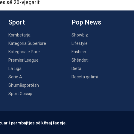
jes së 20-vjeçarit
Sport
Pop News
Kombëtarja
Showbiz
Kategoria Superiore
Lifestyle
Kategoria e Parë
Fashion
Premier League
Shëndeti
La Liga
Dieta
Serie A
Receta gatimi
Shumësportësh
Sport Gossip
uar i përmbajtjes së kësaj faqeje.