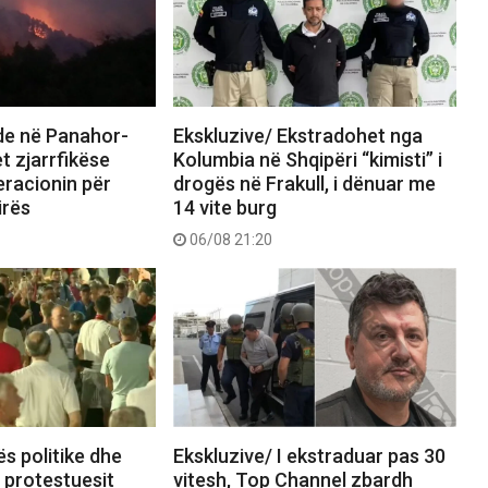
nde në Panahor-
Ekskluzive/ Ekstradohet nga
t zjarrfikëse
Kolumbia në Shqipëri “kimisti” i
eracionin për
drogës në Frakull, i dënuar me
irës
14 vite burg
06/08 21:20
ës politike dhe
Ekskluzive/ I ekstraduar pas 30
, protestuesit
vitesh, Top Channel zbardh