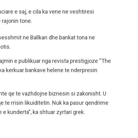
iare e saj, e cila ka vene ne veshtiresi
rajonin tone.
sesshmit ne Ballkan dhe bankat tona ne
otis.
jmin e publikuar nga revista prestigjoze “The
 ka kerkuar bankave helene te nderpresin
hte qe te vazhdojne biznesin si zakonisht. U
e rrisin likuiditetin. Nuk ka pasur qendrime
e kunderta”, ka shtuar zyrtari grek.