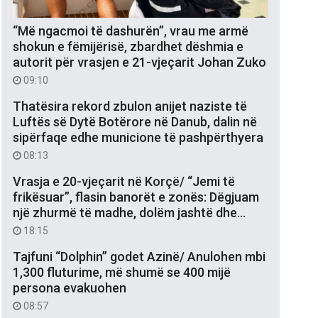
“Më ngacmoi të dashurën”, vrau me armë
shokun e fëmijërisë, zbardhet dëshmia e
autorit për vrasjen e 21-vjeçarit Johan Zuko
09:10
Thatësira rekord zbulon anijet naziste të
Luftës së Dytë Botërore në Danub, dalin në
sipërfaqe edhe municione të pashpërthyera
08:13
Vrasja e 20-vjeçarit në Korçë/ “Jemi të
frikësuar”, flasin banorët e zonës: Dëgjuam
një zhurmë të madhe, dolëm jashtë dhe…
18:15
Tajfuni “Dolphin” godet Azinë/ Anulohen mbi
1,300 fluturime, më shumë se 400 mijë
persona evakuohen
08:57