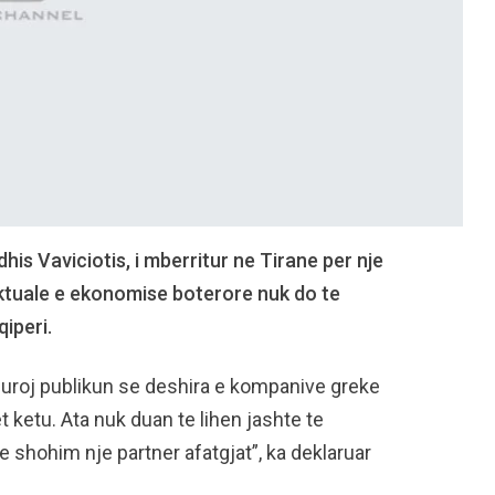
his Vaviciotis, i mberritur ne Tirane per nje
aktuale e ekonomise boterore nuk do te
iperi.
iguroj publikun se deshira e kompanive greke
 ketu. Ata nuk duan te lihen jashte te
 shohim nje partner afatgjat”, ka deklaruar