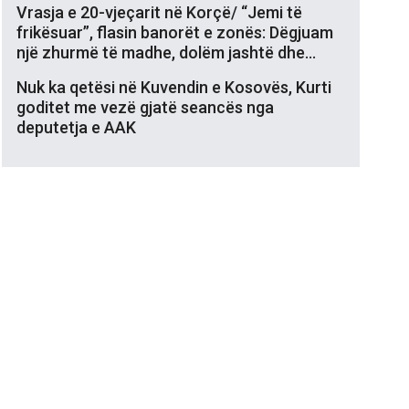
Vrasja e 20-vjeçarit në Korçë/ “Jemi të
frikësuar”, flasin banorët e zonës: Dëgjuam
një zhurmë të madhe, dolëm jashtë dhe…
Nuk ka qetësi në Kuvendin e Kosovës, Kurti
goditet me vezë gjatë seancës nga
deputetja e AAK