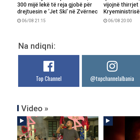
300 mijë lekë të reja gjobë për
vijojnë thirrjet
drejtuesin e ‘Jet Ski’ në Zvërnec
Kryeministrisë
06/08 21:15
06/08 20:00
Na ndiqni:
Top Channel
@topchannelalbania
Video »