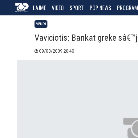
LAJME
VIDEO
SPORT
POP NEWS
PROGRAM
VENDI
Vaviciotis: Bankat greke sâ€™j
09/03/2009 20:40