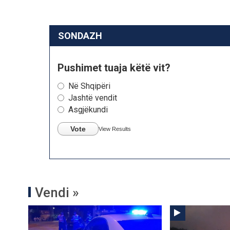
SONDAZH
Pushimet tuaja këtë vit?
Në Shqipëri
Jashtë vendit
Asgjëkundi
Vote
View Results
Vendi »