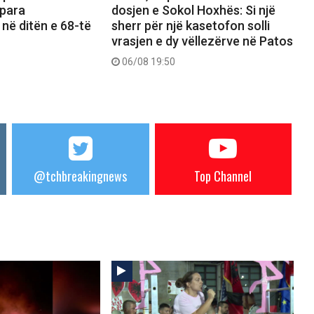
 para
dosjen e Sokol Hoxhës: Si një
 në ditën e 68-të
sherr për një kasetofon solli
vrasjen e dy vëllezërve në Patos
06/08 19:50
@tchbreakingnews
Top Channel