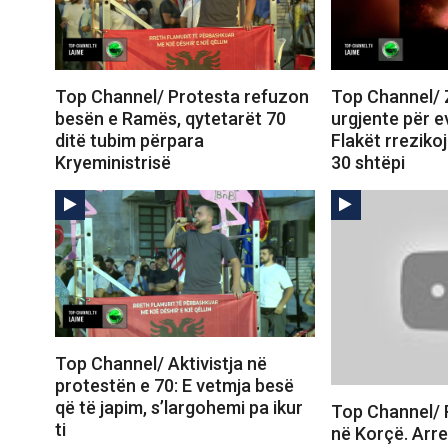
Top Channel/ Protesta refuzon
Top Channel/ Zj
besën e Ramës, qytetarët 70
urgjente për e
ditë tubim përpara
Flakët rreziko
Kryeministrisë
30 shtëpi
Top Channel/ Aktivistja në
protestën e 70: E vetmja besë
që të japim, s’largohemi pa ikur
Top Channel/
ti
në Korçë. Arre