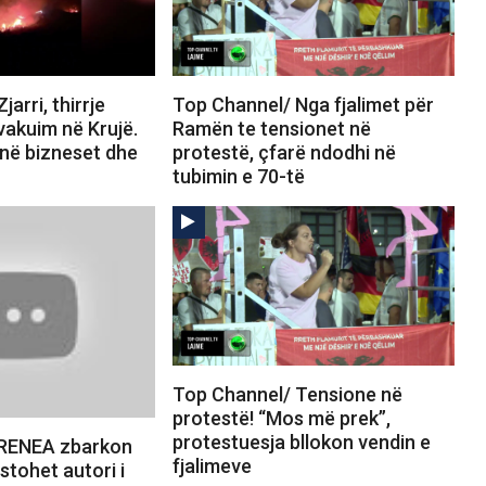
arri, thirrje
Top Channel/ Nga fjalimet për
vakuim në Krujë.
Ramën te tensionet në
jnë bizneset dhe
protestë, çfarë ndodhi në
tubimin e 70-të
Top Channel/ Tensione në
protestë! “Mos më prek”,
protestuesja bllokon vendin e
 RENEA zbarkon
fjalimeve
stohet autori i