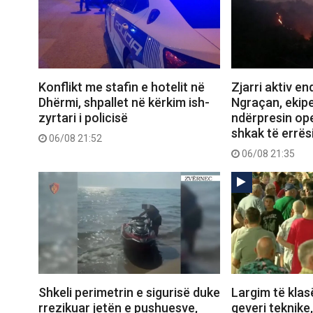
Konflikt me stafin e hotelit në
Zjarri aktiv e
Dhërmi, shpallet në kërkim ish-
Ngraçan, ekipe
zyrtari i policisë
ndërpresin op
shkak të errës
06/08 21:52
06/08 21:35
Shkeli perimetrin e sigurisë duke
Largim të klas
rrezikuar jetën e pushuesve,
qeveri teknike