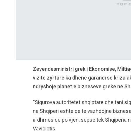
Zevendesministri grek i Ekonomise, Miltiad
vizite zyrtare ka dhene garanci se kriza 
ndryshoje planet e bizneseve greke ne Shq
“Sigurova autoritetet shqiptare dhe tani s
ne Shqiperi eshte qe te vazhdojne bizneset
ardhmes qe po vjen, sepse tek Shqiperia ne
Vaviciotis.