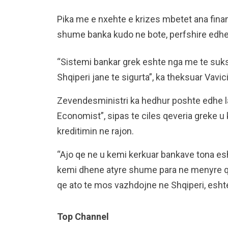
Pika me e nxehte e krizes mbetet ana financ
shume banka kudo ne bote, perfshire edhe 
“Sistemi bankar grek eshte nga me te suk
Shqiperi jane te sigurta”, ka theksuar Vavici
Zevendesministri ka hedhur poshte edhe la
Economist”, sipas te ciles qeveria greke u
kreditimin ne rajon.
“Ajo qe ne u kemi kerkuar bankave tona es
kemi dhene atyre shume para ne menyre qe t
qe ato te mos vazhdojne ne Shqiperi, eshte 
Top Channel