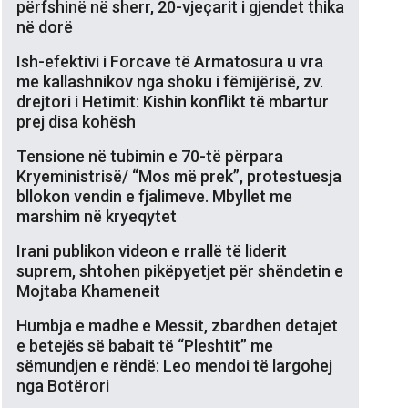
përfshinë në sherr, 20-vjeçarit i gjendet thika
në dorë
Ish-efektivi i Forcave të Armatosura u vra
me kallashnikov nga shoku i fëmijërisë, zv.
drejtori i Hetimit: Kishin konflikt të mbartur
prej disa kohësh
Tensione në tubimin e 70-të përpara
Kryeministrisë/ “Mos më prek”, protestuesja
bllokon vendin e fjalimeve. Mbyllet me
marshim në kryeqytet
Irani publikon videon e rrallë të liderit
suprem, shtohen pikëpyetjet për shëndetin e
Mojtaba Khameneit
Humbja e madhe e Messit, zbardhen detajet
e betejës së babait të “Pleshtit” me
sëmundjen e rëndë: Leo mendoi të largohej
nga Botërori