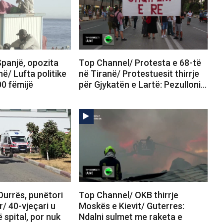
panjë, opozita
Top Channel/ Protesta e 68-të
në/ Lufta politike
në Tiranë/ Protestuesit thirrje
00 fëmijë
për Gjykatën e Lartë: Pezulloni…
Durrës, punëtori
Top Channel/ OKB thirrje
r/ 40-vjeçari u
Moskës e Kievit/ Guterres:
 spital, por nuk
Ndalni sulmet me raketa e