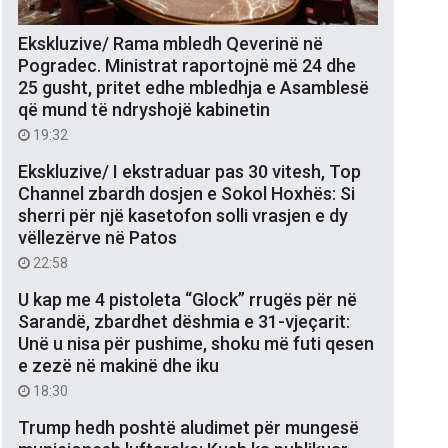
Ekskluzive/ Rama mbledh Qeverinë në
Pogradec. Ministrat raportojnë më 24 dhe
25 gusht, pritet edhe mbledhja e Asamblesë
që mund të ndryshojë kabinetin
19:32
Ekskluzive/ I ekstraduar pas 30 vitesh, Top
Channel zbardh dosjen e Sokol Hoxhës: Si
sherri për një kasetofon solli vrasjen e dy
vëllezërve në Patos
22:58
U kap me 4 pistoleta “Glock” rrugës për në
Sarandë, zbardhet dëshmia e 31-vjeçarit:
Unë u nisa për pushime, shoku më futi qesen
e zezë në makinë dhe iku
18:30
Trump hedh poshtë aludimet për mungesë