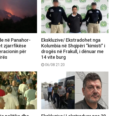
nde në Panahor-
Ekskluzive/ Ekstradohet nga
t zjarrfikëse
Kolumbia në Shqipëri “kimisti” i
eracionin për
drogës në Frakull, i dënuar me
irës
14 vite burg
06/08 21:20