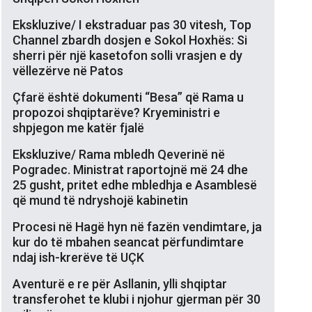
Ekskluzive/ I ekstraduar pas 30 vitesh, Top
Channel zbardh dosjen e Sokol Hoxhës: Si
sherri për një kasetofon solli vrasjen e dy
vëllezërve në Patos
Çfarë është dokumenti “Besa” që Rama u
propozoi shqiptarëve? Kryeministri e
shpjegon me katër fjalë
Ekskluzive/ Rama mbledh Qeverinë në
Pogradec. Ministrat raportojnë më 24 dhe
25 gusht, pritet edhe mbledhja e Asamblesë
që mund të ndryshojë kabinetin
Procesi në Hagë hyn në fazën vendimtare, ja
kur do të mbahen seancat përfundimtare
ndaj ish-krerëve të UÇK
Aventurë e re për Asllanin, ylli shqiptar
transferohet te klubi i njohur gjerman për 30