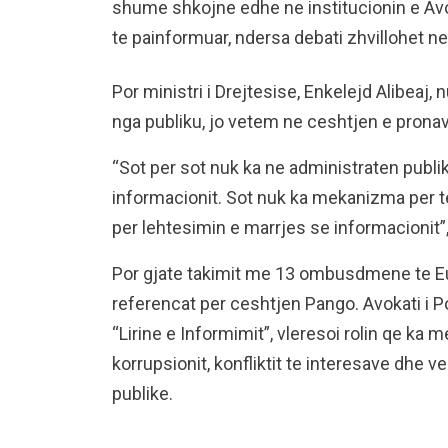
shume shkojne edhe ne institucionin e Avok
te painformuar, ndersa debati zhvillohet ne
Por ministri i Drejtesise, Enkelejd Alibeaj
nga publiku, jo vetem ne ceshtjen e pronave
“Sot per sot nuk ka ne administraten publi
informacionit. Sot nuk ka mekanizma per te
per lehtesimin e marrjes se informacionit”,
Por gjate takimit me 13 ombusdmene te E
referencat per ceshtjen Pango. Avokati i P
“Lirine e Informimit”, vleresoi rolin qe k
korrupsionit, konfliktit te interesave dhe 
publike.