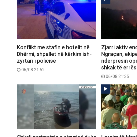
Konflikt me stafin e hotelit në
Zjarri aktiv e
Dhërmi, shpallet në kërkim ish-
Ngraçan, ekipe
zyrtari i policisë
ndërpresin op
shkak të errës
06/08 21:52
06/08 21:35