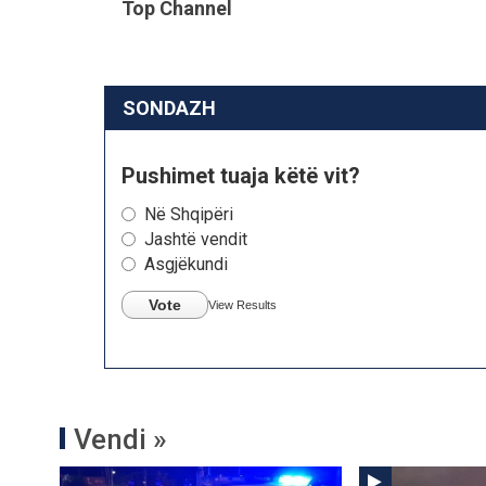
Top Channel
SONDAZH
Pushimet tuaja këtë vit?
Në Shqipëri
Jashtë vendit
Asgjëkundi
Vote
View Results
Vendi »