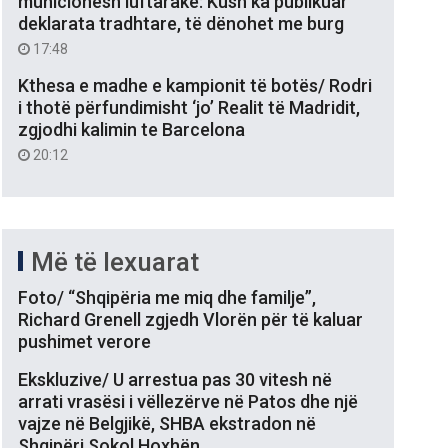
municionesh luftarake: Kush ka publikuar
deklarata tradhtare, të dënohet me burg
17:48
Kthesa e madhe e kampionit të botës/ Rodri
i thotë përfundimisht ‘jo’ Realit të Madridit,
zgjodhi kalimin te Barcelona
20:12
Më të lexuarat
Foto/ “Shqipëria me miq dhe familje”,
Richard Grenell zgjedh Vlorën për të kaluar
pushimet verore
Ekskluzive/ U arrestua pas 30 vitesh në
arrati vrasësi i vëllezërve në Patos dhe një
vajze në Belgjikë, SHBA ekstradon në
Shqipëri Sokol Hoxhën