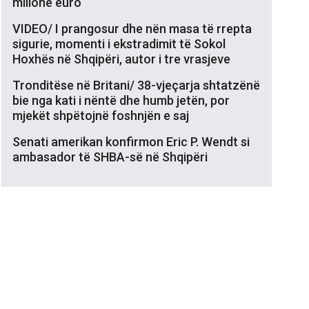
milionë euro
VIDEO/ I prangosur dhe nën masa të rrepta
sigurie, momenti i ekstradimit të Sokol
Hoxhës në Shqipëri, autor i tre vrasjeve
Tronditëse në Britani/ 38-vjeçarja shtatzënë
bie nga kati i nëntë dhe humb jetën, por
mjekët shpëtojnë foshnjën e saj
Senati amerikan konfirmon Eric P. Wendt si
ambasador të SHBA-së në Shqipëri