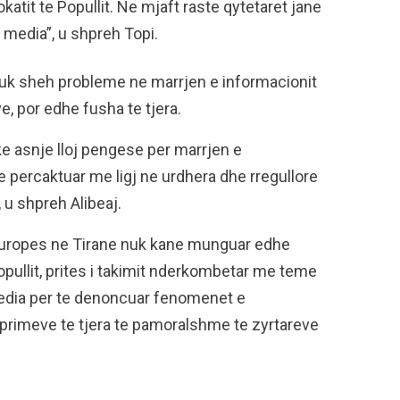
atit te Popullit. Ne mjaft raste qytetaret jane
 media”, u shpreh Topi.
, nuk sheh probleme ne marrjen e informacionit
, por edhe fusha te tjera.
ke asnje lloj pengese per marrjen e
 percaktuar me ligj ne urdhera dhe rregullore
 u shpreh Alibeaj.
uropes ne Tirane nuk kane munguar edhe
opullit, prites i takimit nderkombetar me teme
a media per te denoncuar fenomenet e
veprimeve te tjera te pamoralshme te zyrtareve