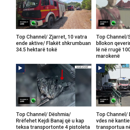
Top Channel/ Zjarret, 10 vatra
Top Channel/S
ende aktive/ Flakët shkrumbuan
bllokon qeveri
34.5 hektarë tokë
lë në rrugë 10
marokenë
Top Channel/ Dëshmia/
Top Channel/ 
Rrëfehet Kejdi Banaj që u kap
vdes në kantie
teksa transportonte 4 pistoleta
transportua në