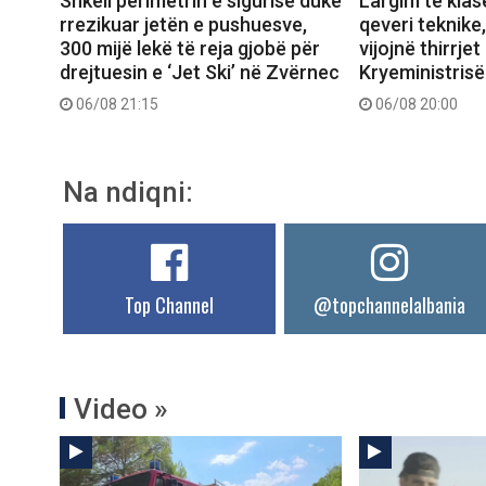
Shkeli perimetrin e sigurisë duke
Largim të klas
rrezikuar jetën e pushuesve,
qeveri teknike
300 mijë lekë të reja gjobë për
vijojnë thirrjet
drejtuesin e ‘Jet Ski’ në Zvërnec
Kryeministrisë
06/08 21:15
06/08 20:00
Na ndiqni:
Top Channel
@topchannelalbania
Video »