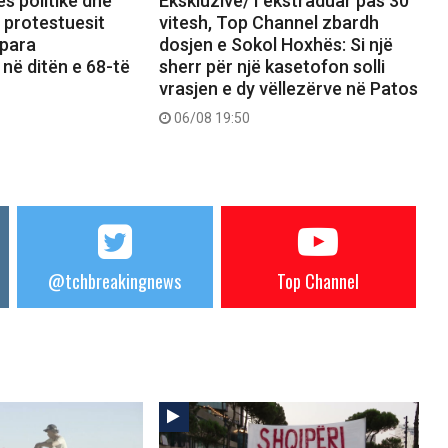
ës politike dhe
Ekskluzive/ I ekstraduar pas 30
, protestuesit
vitesh, Top Channel zbardh
 para
dosjen e Sokol Hoxhës: Si një
 në ditën e 68-të
sherr për një kasetofon solli
vrasjen e dy vëllezërve në Patos
06/08 19:50
@tchbreakingnews
Top Channel