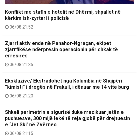
Konflikt me stafin e hotelit në Dhërmi, shpallet në
kërkim ish-zyrtari i policisë
06/08 21:52
Zjarri aktiv ende në Panahor-Ngraçan, ekipet
zjarrfikëse ndërpresin operacionin për shkak të
errësirës
06/08 21:35
Ekskluzive/ Ekstradohet nga Kolumbia në Shqipëri
“kimisti” i drogës në Frakull, i dënuar me 14 vite burg
06/08 21:20
Shkeli perimetrin e sigurisë duke rrezikuar jetën e
pushuesve, 300 mijë lekë të reja gjobë për drejtuesin
e ‘Jet Ski’ në Zvërnec
06/08 21:15