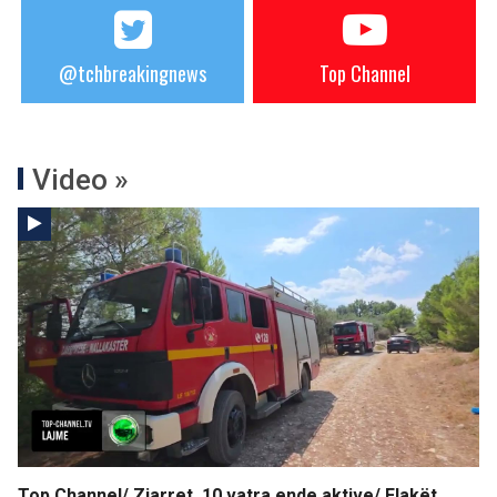
@tchbreakingnews
Top Channel
Video »
Top Channel/ Zjarret, 10 vatra ende aktive/ Flakët