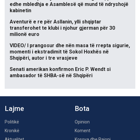
edhe mbledhja e Asamblesë që mund të ndryshojë
kabinetin
Aventurë e re për Asllanin, ylli shqiptar
transferohet te klubi i njohur gjerman për 30
milionë euro
VIDEO/ I prangosur dhe nën masa të rrepta sigurie,
momenti i ekstradimit të Sokol Hoxhës në
Shqipëri, autor i tre vrasjeve
Senati amerikan konfirmon Eric P. Wendt si
ambasador të SHBA-së në Shqipëri
Lajme
Bota
Politikë
Opinion
Kronikë
Koment
Aktualitet
Kosova dhe Rajoni