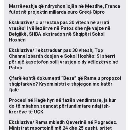
Marrëveshja që ndryshon lojën në Mesdhe, Franca
futet në projektin miliarda euro Greqi-Qipro
Ekskluzive/ U arrestua pas 30 vitesh në arrati
vrasësi i vëllezërve në Patos dhe një vajze në
Belgjikë, SHBA ekstradon në Shqipëri Sokol
Hoxhën
Ekskluzive/ I ekstraduar pas 30 vitesh, Top
Channel zbardh dosjen e Sokol Hoxhës: Si sherri
për një kasetofon solli vrasjen e dy vëllezërve në
Patos
Çfarë është dokumenti “Besa” që Rama u propozoi
shqiptarëve? Kryeministri e shpjegon me katër
fjalë
Procesi në Hagë hyn në fazën vendimtare, ja kur
do të mbahen seancat përfundimtare ndaj ish-
krerëve të UÇK
Ekskluzive/ Rama mbledh Qeverinë në Pogradec.
Ministrat raportojnë më 24 dhe 25 gusht, pritet