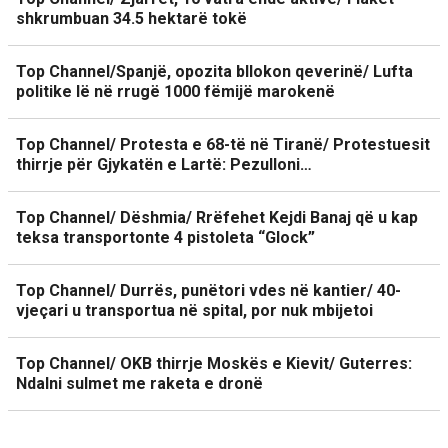
shkrumbuan 34.5 hektarë tokë
Top Channel/Spanjë, opozita bllokon qeverinë/ Lufta
politike lë në rrugë 1000 fëmijë marokenë
Top Channel/ Protesta e 68-të në Tiranë/ Protestuesit
thirrje për Gjykatën e Lartë: Pezulloni…
Top Channel/ Dëshmia/ Rrëfehet Kejdi Banaj që u kap
teksa transportonte 4 pistoleta “Glock”
Top Channel/ Durrës, punëtori vdes në kantier/ 40-
vjeçari u transportua në spital, por nuk mbijetoi
Top Channel/ OKB thirrje Moskës e Kievit/ Guterres:
Ndalni sulmet me raketa e dronë