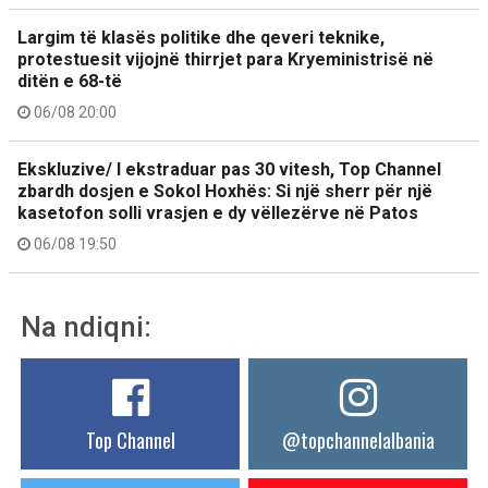
Largim të klasës politike dhe qeveri teknike,
protestuesit vijojnë thirrjet para Kryeministrisë në
ditën e 68-të
06/08 20:00
Ekskluzive/ I ekstraduar pas 30 vitesh, Top Channel
zbardh dosjen e Sokol Hoxhës: Si një sherr për një
kasetofon solli vrasjen e dy vëllezërve në Patos
06/08 19:50
Na ndiqni:
Top Channel
@topchannelalbania