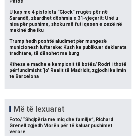
Patos
U kap me 4 pistoleta “Glock” rrugës për në
Sarandë, zbardhet dëshmia e 31-vjeçarit: Unë u
nisa për pushime, shoku më futi qesen e zezë në
makinë dhe iku
Trump hedh poshtë aludimet për mungesë
municionesh luftarake: Kush ka publikuar deklarata
tradhtare, të dënohet me burg
Kthesa e madhe e kampionit të botës/ Rodri i thotë
përfundimisht ‘jo’ Realit të Madridit, zgjodhi kalimin
te Barcelona
Më të lexuarat
Foto/ “Shqipëria me miq dhe familje”, Richard
Grenell zgjedh Vlorën për të kaluar pushimet
verore