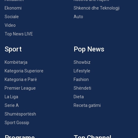
Ekonomi
Shkencë dhe Teknologji
Sociale
Auto
Video
Top News LIVE
Sport
Pop News
Kombëtarja
Showbiz
Kategoria Superiore
Lifestyle
Kategoria e Parë
Fashion
Premier League
Shëndeti
La Liga
Dieta
Serie A
Receta gatimi
Shumësportësh
Sport Gossip
Programe
Top Channel