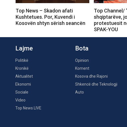
Top News – Skadon afati
Top Channel/ 
Kushtetues. Por, Kuvendi i
shqiptarëve, j
Kosovën shtyn sërish seancën
protestuesit 
SPAK-YOU
Lajme
Bota
Politikë
Opinion
Kronikë
Koment
Aktualitet
Kosova dhe Rajoni
Ekonomi
Shkencë dhe Teknologji
Sociale
Auto
Video
Top News LIVE