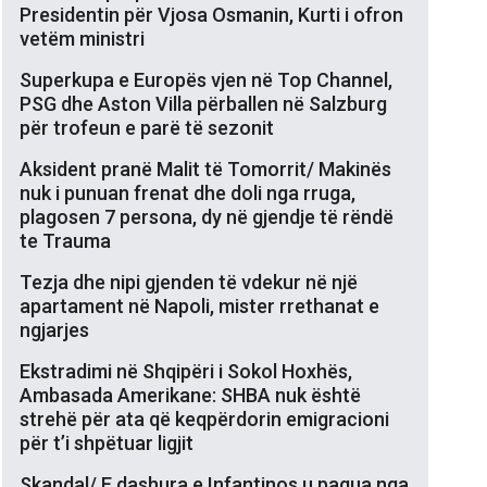
Presidentin për Vjosa Osmanin, Kurti i ofron
vetëm ministri
Superkupa e Europës vjen në Top Channel,
PSG dhe Aston Villa përballen në Salzburg
për trofeun e parë të sezonit
Aksident pranë Malit të Tomorrit/ Makinës
nuk i punuan frenat dhe doli nga rruga,
plagosen 7 persona, dy në gjendje të rëndë
te Trauma
Tezja dhe nipi gjenden të vdekur në një
apartament në Napoli, mister rrethanat e
ngjarjes
Ekstradimi në Shqipëri i Sokol Hoxhës,
Ambasada Amerikane: SHBA nuk është
strehë për ata që keqpërdorin emigracioni
për t’i shpëtuar ligjit
Skandal/ E dashura e Infantinos u pagua nga