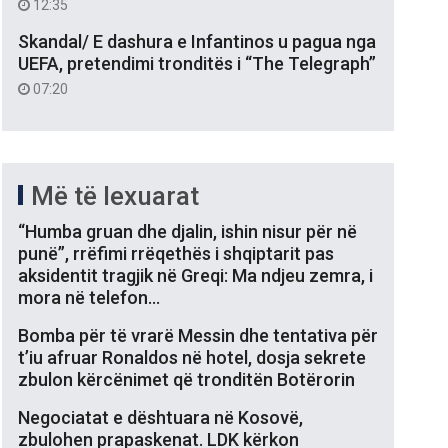
12:35
Skandal/ E dashura e Infantinos u pagua nga
UEFA, pretendimi tronditës i “The Telegraph”
07:20
Më të lexuarat
“Humba gruan dhe djalin, ishin nisur për në
punë”, rrëfimi rrëqethës i shqiptarit pas
aksidentit tragjik në Greqi: Ma ndjeu zemra, i
mora në telefon…
Bomba për të vrarë Messin dhe tentativa për
t’iu afruar Ronaldos në hotel, dosja sekrete
zbulon kërcënimet që tronditën Botërorin
Negociatat e dështuara në Kosovë,
zbulohen prapaskenat. LDK kërkon