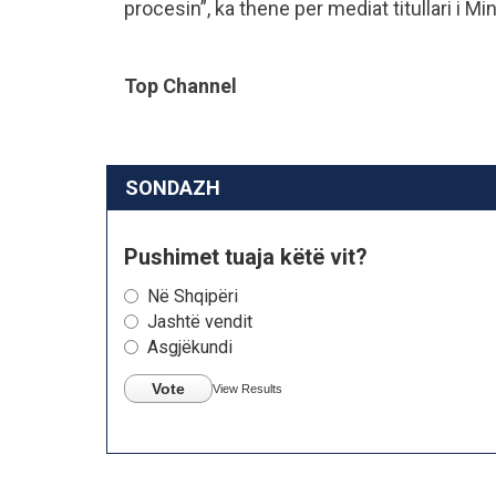
procesin”, ka thene per mediat titullari i M
Top Channel
SONDAZH
Pushimet tuaja këtë vit?
Në Shqipëri
Jashtë vendit
Asgjëkundi
Vote
View Results