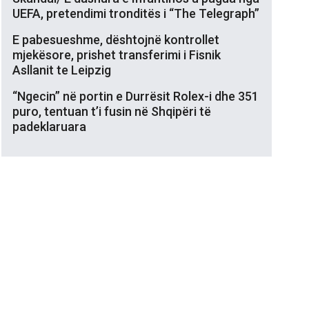
UEFA, pretendimi tronditës i “The Telegraph”
E pabesueshme, dështojnë kontrollet
mjekësore, prishet transferimi i Fisnik
Asllanit te Leipzig
“Ngecin” në portin e Durrësit Rolex-i dhe 351
puro, tentuan t’i fusin në Shqipëri të
padeklaruara