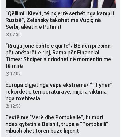
“Qëllimi i Kievit, të nxjerrë serbët nga kampi i
Rusisë”, Zelensky takohet me Vuçiç në
Serbi, aleatin e Putin-it
07:32
“Rruga jonë është e qartë”/ BE nën presion
për anëtarët e rinj, Rama për Financial
Times: Shqipëria ndodhet në momentin më
të mirë
12:02
Europa digjet nga vapa ekstreme/ “Thyhen”
rekordet e temperaturave, mijëra viktima
nga nxehtësia
12:50
Festë me “Verë dhe Portokalle”, humori
ndez qytetin e Belshit, trupa e “Portokalli”
mbush shëtitoren buzë liqenit