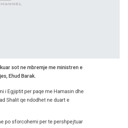
takuar sot ne mbremje me ministren e
jes, Ehud Barak.
i i Egjiptit per paqe me Hamasin dhe
ad Shalit qe ndodhet ne duart e
he po sforcohemi per te pershpejtuar