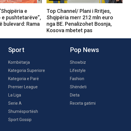
“Shqipëria e
Top Channel/ Plani i Rritjes,
o e pushtetarëve”,
Shqipëria merr 212 mln euro
në bulevard: Rama
nga BE. Penalizohet Bosnja,
Kosova mbetet pas
Sport
Pop News
Kombëtarja
Showbiz
Kategoria Superiore
Lifestyle
Kategoria e Parë
Fashion
Premier League
Shëndeti
La Liga
Dieta
Serie A
Receta gatimi
Shumësportësh
Sport Gossip