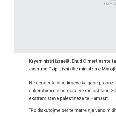
Kryeministri izraelit, Ehud Olmert eshte 
Jashtme Tzipi Livni dhe ministrin e Mbrojt
Ne qender te bisedimeve ka qene propozim
shkembimi i te burgosurve me ushtarin Gil
ekstremisteve palestineze te Hamasit.
“Po diskutojme per te marre nje vendim d