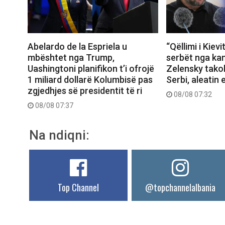
Abelardo de la Espriela u
“Qëllimi i Kievi
mbështet nga Trump,
serbët nga kam
Uashingtoni planifikon t’i ofrojë
Zelensky tako
1 miliard dollarë Kolumbisë pas
Serbi, aleatin 
zgjedhjes së presidentit të ri
08/08 07:32
08/08 07:37
Na ndiqni:
Top Channel
@topchannelalbania