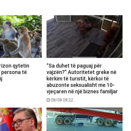
izon qytetin
“Sa duhet të paguaj për
8 persona të
vajzën?” Autoritetet greke në
ij
kërkim të turistit, kërkoi të
abuzonte seksualisht me 10-
vjeçaren në një biznes familjar
08/08 08:22