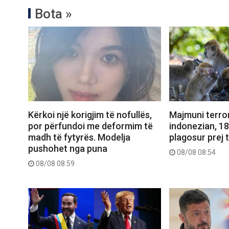
Bota »
Kërkoi një korigjim të nofullës,
Majmuni terror
por përfundoi me deformim të
indonezian, 1
madh të fytyrës. Modelja
plagosur prej t
pushohet nga puna
08/08 08:54
08/08 08:59