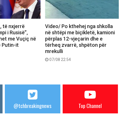
t, të nxjerrë
Video/ Po kthehej nga shkolla
pi i Rusisë”,
në shtëpi me biçikletë, kamioni
het me Vuçiç në
përplas 12-vjeçarin dhe e
e Putin-it
tërheq zvarrë, shpëton për
mrekulli
07/08 22:54
@tchbreakingnews
Top Channel