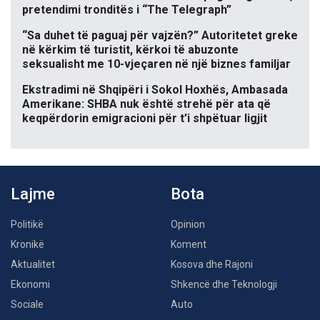
pretendimi tronditës i “The Telegraph”
“Sa duhet të paguaj për vajzën?” Autoritetet greke
në kërkim të turistit, kërkoi të abuzonte
seksualisht me 10-vjeçaren në një biznes familjar
Ekstradimi në Shqipëri i Sokol Hoxhës, Ambasada
Amerikane: SHBA nuk është strehë për ata që
keqpërdorin emigracioni për t’i shpëtuar ligjit
Lajme
Bota
Politikë
Opinion
Kronikë
Koment
Aktualitet
Kosova dhe Rajoni
Ekonomi
Shkencë dhe Teknologji
Sociale
Auto