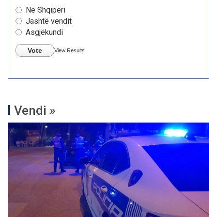
Në Shqipëri
Jashtë vendit
Asgjëkundi
Vote
View Results
Vendi »