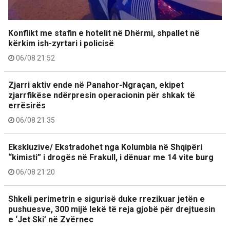
Konflikt me stafin e hotelit në Dhërmi, shpallet në
kërkim ish-zyrtari i policisë
06/08 21:52
Zjarri aktiv ende në Panahor-Ngraçan, ekipet
zjarrfikëse ndërpresin operacionin për shkak të
errësirës
06/08 21:35
Ekskluzive/ Ekstradohet nga Kolumbia në Shqipëri
“kimisti” i drogës në Frakull, i dënuar me 14 vite burg
06/08 21:20
Shkeli perimetrin e sigurisë duke rrezikuar jetën e
pushuesve, 300 mijë lekë të reja gjobë për drejtuesin
e ‘Jet Ski’ në Zvërnec