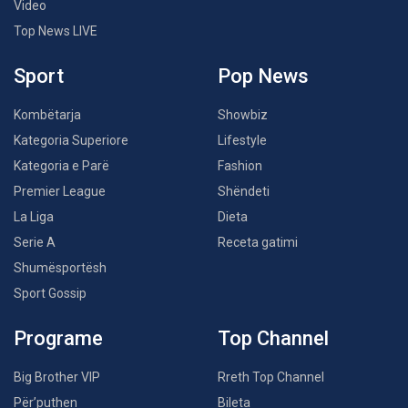
Video
Top News LIVE
Sport
Pop News
Kombëtarja
Showbiz
Kategoria Superiore
Lifestyle
Kategoria e Parë
Fashion
Premier League
Shëndeti
La Liga
Dieta
Serie A
Receta gatimi
Shumësportësh
Sport Gossip
Programe
Top Channel
Big Brother VIP
Rreth Top Channel
Për’puthen
Bileta