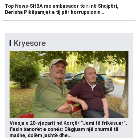
Top News-SHBA me ambasador të ri në Shqipëri,
Berisha Pikëpamjet e tij për korrupsionin…
Kryesore
Vrasja e 20-vjeçarit në Korçë/ “Jemi të frikësuar”,
flasin banorët e zonës: Dëgjuam një zhurmë të
madhe, dolëm jashtë dhe…