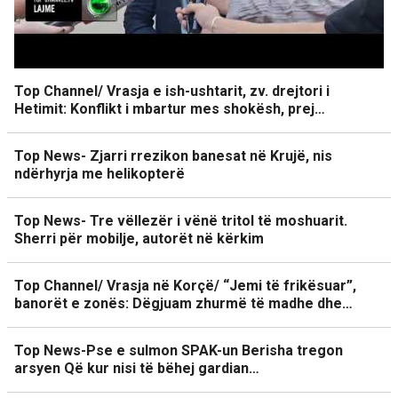
Top Channel/ Vrasja e ish-ushtarit, zv. drejtori i
Hetimit: Konflikt i mbartur mes shokësh, prej…
Top News- Zjarri rrezikon banesat në Krujë, nis
ndërhyrja me helikopterë
Top News- Tre vëllezër i vënë tritol të moshuarit.
Sherri për mobilje, autorët në kërkim
Top Channel/ Vrasja në Korçë/ “Jemi të frikësuar”,
banorët e zonës: Dëgjuam zhurmë të madhe dhe…
Top News-Pse e sulmon SPAK-un Berisha tregon
arsyen Që kur nisi të bëhej gardian…