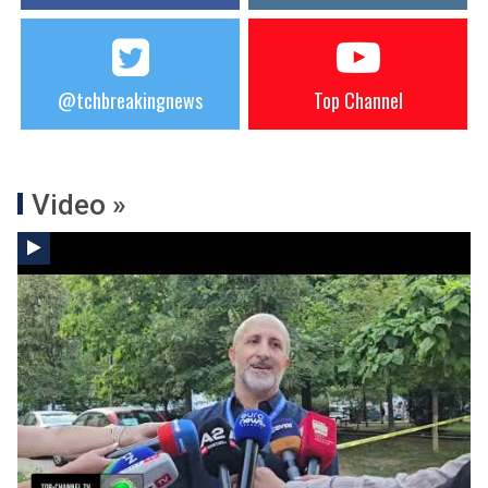
@tchbreakingnews
Top Channel
Video »