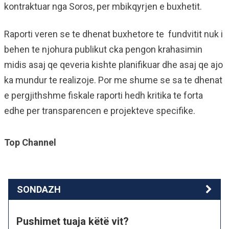
kontraktuar nga Soros, per mbikqyrjen e buxhetit.
Raporti veren se te dhenat buxhetore te fundvitit nuk i
behen te njohura publikut cka pengon krahasimin
midis asaj qe qeveria kishte planifikuar dhe asaj qe ajo
ka mundur te realizoje. Por me shume se sa te dhenat
e pergjithshme fiskale raporti hedh kritika te forta
edhe per transparencen e projekteve specifike.
Top Channel
SONDAZH
Pushimet tuaja këtë vit?