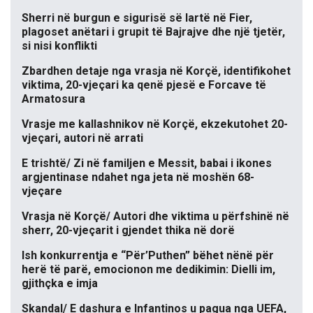
Sherri në burgun e sigurisë së lartë në Fier,
plagoset anëtari i grupit të Bajrajve dhe një tjetër,
si nisi konflikti
Zbardhen detaje nga vrasja në Korçë, identifikohet
viktima, 20-vjeçari ka qenë pjesë e Forcave të
Armatosura
Vrasje me kallashnikov në Korçë, ekzekutohet 20-
vjeçari, autori në arrati
E trishtë/ Zi në familjen e Messit, babai i ikones
argjentinase ndahet nga jeta në moshën 68-
vjeçare
Vrasja në Korçë/ Autori dhe viktima u përfshinë në
sherr, 20-vjeçarit i gjendet thika në dorë
Ish konkurrentja e “Për’Puthen” bëhet nënë për
herë të parë, emocionon me dedikimin: Dielli im,
gjithçka e imja
Skandal/ E dashura e Infantinos u pagua nga UEFA,