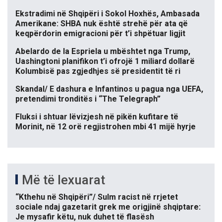
Ekstradimi në Shqipëri i Sokol Hoxhës, Ambasada
Amerikane: SHBA nuk është strehë për ata që
keqpërdorin emigracioni për t’i shpëtuar ligjit
Abelardo de la Espriela u mbështet nga Trump,
Uashingtoni planifikon t’i ofrojë 1 miliard dollarë
Kolumbisë pas zgjedhjes së presidentit të ri
Skandal/ E dashura e Infantinos u pagua nga UEFA,
pretendimi tronditës i “The Telegraph”
Fluksi i shtuar lëvizjesh në pikën kufitare të
Morinit, në 12 orë regjistrohen mbi 41 mijë hyrje
Më të lexuarat
“Kthehu në Shqipëri”/ Sulm racist në rrjetet
sociale ndaj gazetarit grek me origjinë shqiptare:
Je mysafir këtu, nuk duhet të flasësh