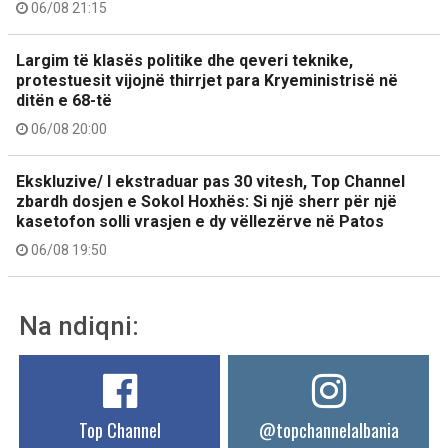
06/08 21:15
Largim të klasës politike dhe qeveri teknike,
protestuesit vijojnë thirrjet para Kryeministrisë në
ditën e 68-të
06/08 20:00
Ekskluzive/ I ekstraduar pas 30 vitesh, Top Channel
zbardh dosjen e Sokol Hoxhës: Si një sherr për një
kasetofon solli vrasjen e dy vëllezërve në Patos
06/08 19:50
Na ndiqni:
Top Channel
@topchannelalbania