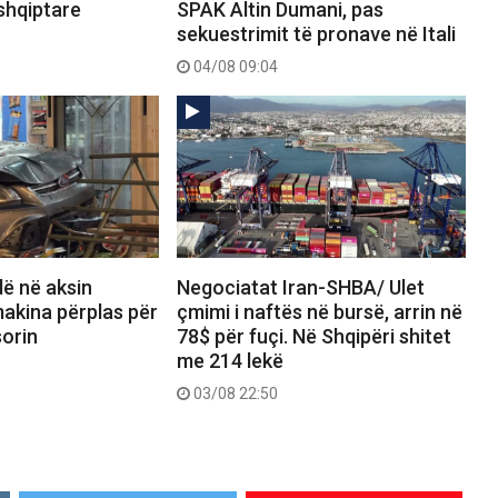
shqiptare
SPAK Altin Dumani, pas
sekuestrimit të pronave në Itali
04/08 09:04
dë në aksin
Negociatat Iran-SHBA/ Ulet
akina përplas për
çmimi i naftës në bursë, arrin në
orin
78$ për fuçi. Në Shqipëri shitet
me 214 lekë
03/08 22:50