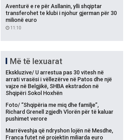
Aventurë e re për Asllanin, ylli shqiptar
transferohet te klubi i njohur gjerman për 30
milionë euro
11:10
Më të lexuarat
Ekskluzive/ U arrestua pas 30 vitesh në
arrati vrasësi i vëllezërve në Patos dhe një
vajze në Belgjikë, SHBA ekstradon në
Shqipëri Sokol Hoxhën
Foto/ “Shqipëria me miq dhe familje”,
Richard Grenell zgjedh Vlorën për të kaluar
pushimet verore
Marrëveshja që ndryshon lojën në Mesdhe,
Franca futet në projektin miliarda euro