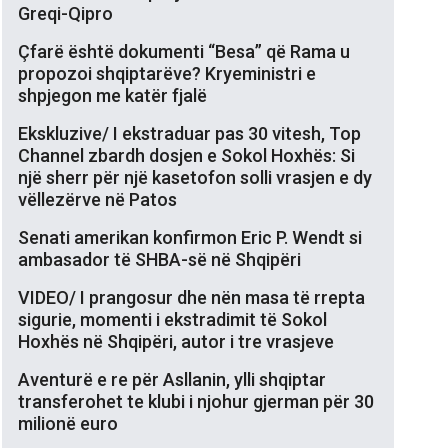
Greqi-Qipro
Çfarë është dokumenti “Besa” që Rama u
propozoi shqiptarëve? Kryeministri e
shpjegon me katër fjalë
Ekskluzive/ I ekstraduar pas 30 vitesh, Top
Channel zbardh dosjen e Sokol Hoxhës: Si
një sherr për një kasetofon solli vrasjen e dy
vëllezërve në Patos
Senati amerikan konfirmon Eric P. Wendt si
ambasador të SHBA-së në Shqipëri
VIDEO/ I prangosur dhe nën masa të rrepta
sigurie, momenti i ekstradimit të Sokol
Hoxhës në Shqipëri, autor i tre vrasjeve
Aventurë e re për Asllanin, ylli shqiptar
transferohet te klubi i njohur gjerman për 30
milionë euro