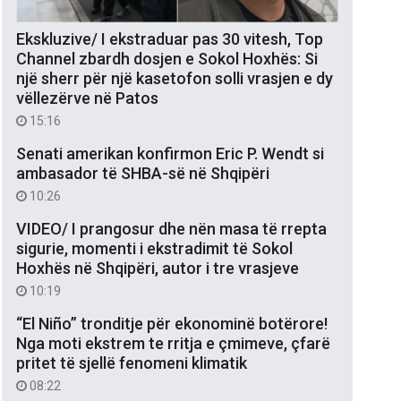
Ekskluzive/ I ekstraduar pas 30 vitesh, Top
Channel zbardh dosjen e Sokol Hoxhës: Si
një sherr për një kasetofon solli vrasjen e dy
vëllezërve në Patos
15:16
Senati amerikan konfirmon Eric P. Wendt si
ambasador të SHBA-së në Shqipëri
10:26
VIDEO/ I prangosur dhe nën masa të rrepta
sigurie, momenti i ekstradimit të Sokol
Hoxhës në Shqipëri, autor i tre vrasjeve
10:19
“El Niño” tronditje për ekonominë botërore!
Nga moti ekstrem te rritja e çmimeve, çfarë
pritet të sjellë fenomeni klimatik
08:22