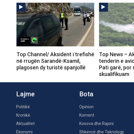
Top Channel/ Aksident i trefishë
Top News – Ak
në rrugën Sarandë-Ksamil,
tenderin e avi
plagosen dy turistë spanjollë
Pati garë, por
skualifikuam
Lajme
Bota
Politikë
Opinion
Kronikë
Koment
Aktualitet
Kosova dhe Rajoni
Ekonomi
Shkencë dhe Teknologji