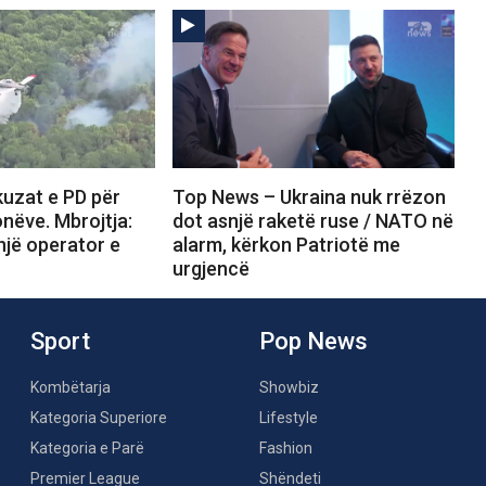
uzat e PD për
Top News – Ukraina nuk rrëzon
onëve. Mbrojtja:
dot asnjë raketë ruse / NATO në
 një operator e
alarm, kërkon Patriotë me
urgjencë
Sport
Pop News
Kombëtarja
Showbiz
Kategoria Superiore
Lifestyle
Kategoria e Parë
Fashion
Premier League
Shëndeti