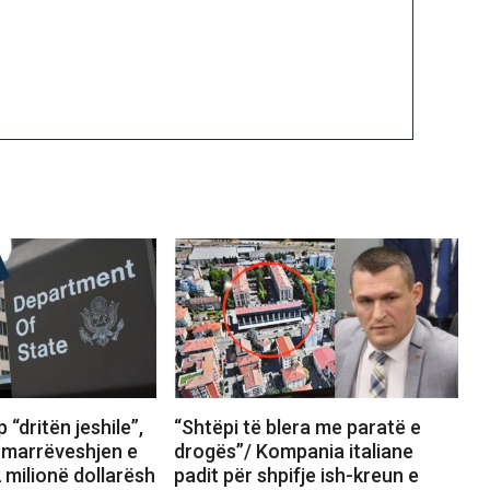
 “dritën jeshile”,
“Shtëpi të blera me paratë e
marrëveshjen e
drogës”/ Kompania italiane
 milionë dollarësh
padit për shpifje ish-kreun e