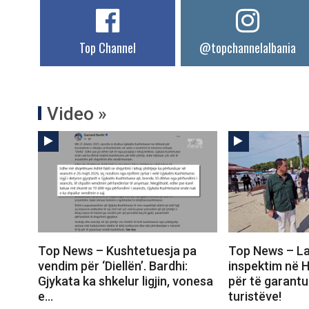
Top Channel
@topchannelalbania
Video »
Top News – Kushtetuesja pa
Top News – La
vendim për ‘Diellën’. Bardhi:
inspektim në 
Gjykata ka shkelur ligjin, vonesa
për të garantu
e…
turistëve!