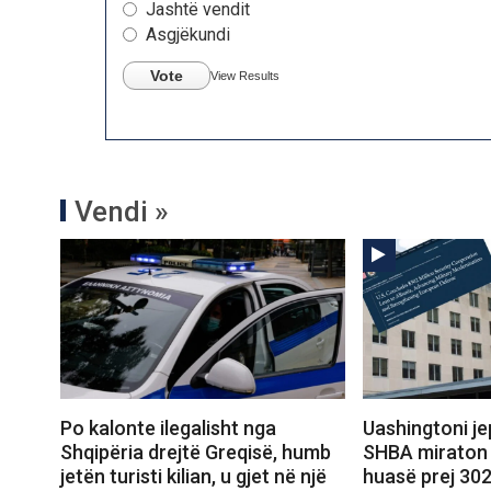
Jashtë vendit
Asgjëkundi
Vote
View Results
Vendi »
Po kalonte ilegalisht nga
Uashingtoni jep
Shqipëria drejtë Greqisë, humb
SHBA miraton 
jetën turisti kilian, u gjet në një
huasë prej 302