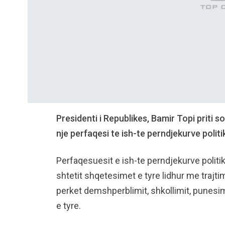
Presidenti i Republikes, Bamir Topi priti s
nje perfaqesi te ish-te perndjekurve polit
Perfaqesuesit e ish-te perndjekurve politi
shtetit shqetesimet e tyre lidhur me trajt
perket demshperblimit, shkollimit, punesim
e tyre.