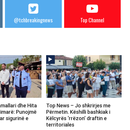
@tchbreakingnews
Top Channel
mallari dhe Hita
Top News – Jo shkrirjes me
Himarë: Punojmë
Përmetin. Këshilli bashkiak i
ar sigurinë e
Këlcyrës ‘rrëzon’ draftin e
territoriales