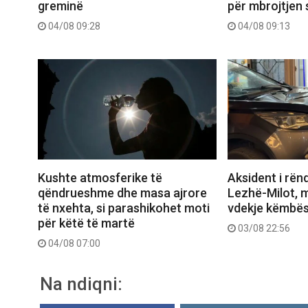
greminë
për mbrojtjen 
04/08 09:28
04/08 09:13
Aksident i rën
Kushte atmosferike të
Lezhë-Milot, m
qëndrueshme dhe masa ajrore
vdekje këmbës
të nxehta, si parashikohet moti
për këtë të martë
03/08 22:56
04/08 07:00
Na ndiqni: