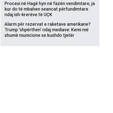
Procesi në Hagë hyn në fazën vendimtare, ja
kur do të mbahen seancat përfundimtare
ndaj ish-krerëve të UÇK
Alarm për rezervat e raketave amerikane?
Trump ‘shpërthen’ ndaj mediave: Kemi më
shumë municione se kushdo tjetër