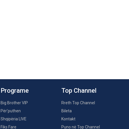
Programe
Top Channel
Big Brother VIP
Rreth Top Channel
Për’puthen
Bileta
Shqipëria LIVE
Kontakt
Fiks Fare
Puno në Top Channel