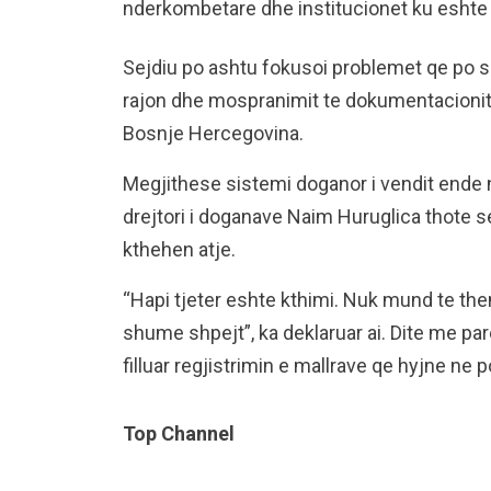
nderkombetare dhe institucionet ku eshte 
Sejdiu po ashtu fokusoi problemet qe po s
rajon dhe mospranimit te dokumentacioni
Bosnje Hercegovina.
Megjithese sistemi doganor i vendit ende n
drejtori i doganave Naim Huruglica thote 
kthehen atje.
“Hapi tjeter eshte kthimi. Nuk mund te them 
shume shpejt”, ka deklaruar ai. Dite me pa
filluar regjistrimin e mallrave qe hyjne ne 
Top Channel