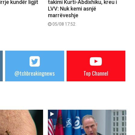
rrje kundër ligjit
takimi Kurti-Abdixhiku, kreu i
LVV: Nuk kemi asnjë
marrëveshje
05/08 17:52
@tchbreakingnews
Top Channel