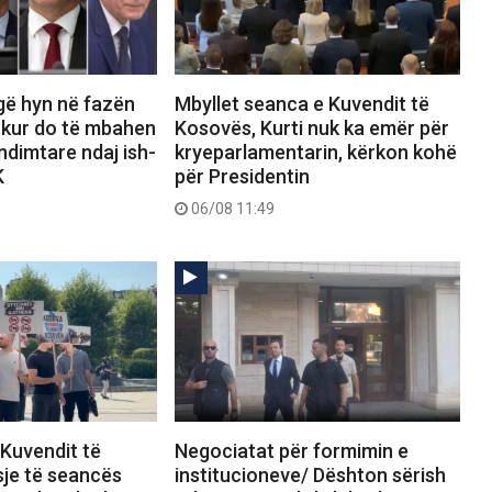
gë hyn në fazën
Mbyllet seanca e Kuvendit të
 kur do të mbahen
Kosovës, Kurti nuk ka emër për
dimtare ndaj ish-
kryeparlamentarin, kërkon kohë
K
për Presidentin
06/08 11:49
 Kuvendit të
Negociatat për formimin e
sje të seancës
institucioneve/ Dështon sërish