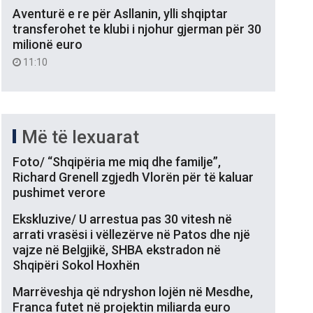
Aventurë e re për Asllanin, ylli shqiptar
transferohet te klubi i njohur gjerman për 30
milionë euro
11:10
Më të lexuarat
Foto/ “Shqipëria me miq dhe familje”,
Richard Grenell zgjedh Vlorën për të kaluar
pushimet verore
Ekskluzive/ U arrestua pas 30 vitesh në
arrati vrasësi i vëllezërve në Patos dhe një
vajze në Belgjikë, SHBA ekstradon në
Shqipëri Sokol Hoxhën
Marrëveshja që ndryshon lojën në Mesdhe,
Franca futet në projektin miliarda euro