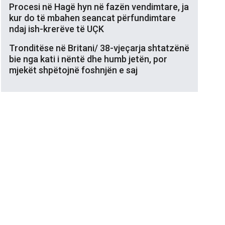
Procesi në Hagë hyn në fazën vendimtare, ja
kur do të mbahen seancat përfundimtare
ndaj ish-krerëve të UÇK
Tronditëse në Britani/ 38-vjeçarja shtatzënë
bie nga kati i nëntë dhe humb jetën, por
mjekët shpëtojnë foshnjën e saj