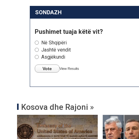
SONDAZH
Pushimet tuaja këtë vit?
Në Shqipëri
Jashtë vendit
Asgjëkundi
Vote
View Results
Kosova dhe Rajoni »