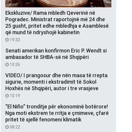
Ekskluzive/ Rama mbledh Qeverinë në
Pogradec. Ministrat raportojnë më 24 dhe
25 gusht, pritet edhe mbledhja e Asamblesë
që mund të ndryshojë kabinetin
19:32
Senati amerikan konfirmon Eric P. Wendt si
ambasador të SHBA-së në Shqipëri
10:26
VIDEO/ I prangosur dhe nën masa të rrepta
sigurie, momenti i ekstradimit të Sokol
Hoxhës në Shqipëri, autor i tre vrasjeve
10:19
“El Niño” tronditje për ekonominë botërore!
Nga moti ekstrem te rritja e çmimeve, çfarë
pritet të sjellë fenomeni klimatik
08:22