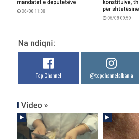
mandatet e deputetëve
konstituive, thi
për shtetësinë
06/08 11:38
06/08 09:59
Na ndiqni:
Top Channel
@topchannelalbania
Video »