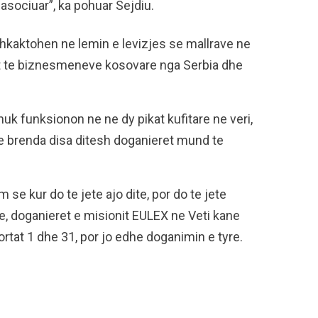
asociuar”, ka pohuar Sejdiu.
hkaktohen ne lemin e levizjes se mallrave ne
t te biznesmeneve kosovare nga Serbia dhe
uk funksionon ne ne dy pikat kufitare ne veri,
se brenda disa ditesh doganieret mund te
se kur do te jete ajo dite, por do te jete
re, doganieret e misionit EULEX ne Veti kane
portat 1 dhe 31, por jo edhe doganimin e tyre.