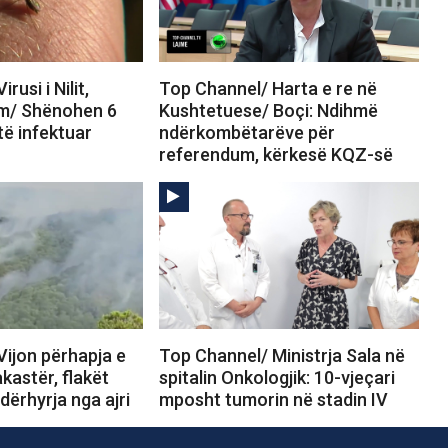
rusi i Nilit,
Top Channel/ Harta e re në
rm/ Shënohen 6
Kushtetuese/ Boçi: Ndihmë
të infektuar
ndërkombëtarëve për
referendum, kërkesë KQZ-së
Vijon përhapja e
Top Channel/ Ministrja Sala në
akastër, flakët
spitalin Onkologjik: 10-vjeçari
ndërhyrja nga ajri
mposht tumorin në stadin IV