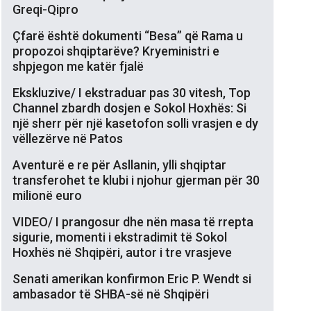
Greqi-Qipro
Çfarë është dokumenti “Besa” që Rama u
propozoi shqiptarëve? Kryeministri e
shpjegon me katër fjalë
Ekskluzive/ I ekstraduar pas 30 vitesh, Top
Channel zbardh dosjen e Sokol Hoxhës: Si
një sherr për një kasetofon solli vrasjen e dy
vëllezërve në Patos
Aventurë e re për Asllanin, ylli shqiptar
transferohet te klubi i njohur gjerman për 30
milionë euro
VIDEO/ I prangosur dhe nën masa të rrepta
sigurie, momenti i ekstradimit të Sokol
Hoxhës në Shqipëri, autor i tre vrasjeve
Senati amerikan konfirmon Eric P. Wendt si
ambasador të SHBA-së në Shqipëri