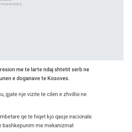
sion me te larte ndaj shtetit serb ne
punen e doganave te Kosoves.
 gjate nje vizite te cilen e zhvilloi ne
etare qe te hiqet kjo qasje iracionale.
 ne bashkepunim me mekanizmat