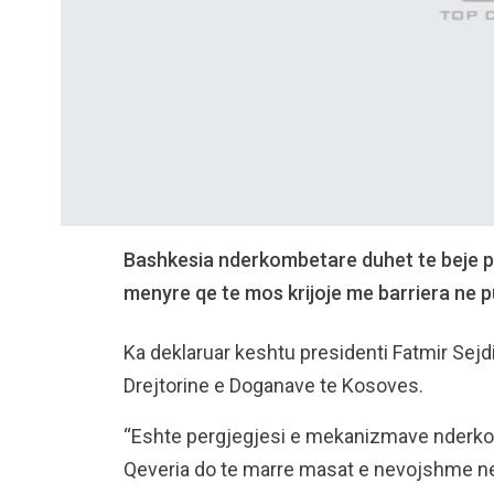
Bashkesia nderkombetare duhet te beje pre
menyre qe te mos krijoje me barriera ne 
Ka deklaruar keshtu presidenti Fatmir Sejdiu,
Drejtorine e Doganave te Kosoves.
“Eshte pergjegjesi e mekanizmave nderkomb
Qeveria do te marre masat e nevojshme