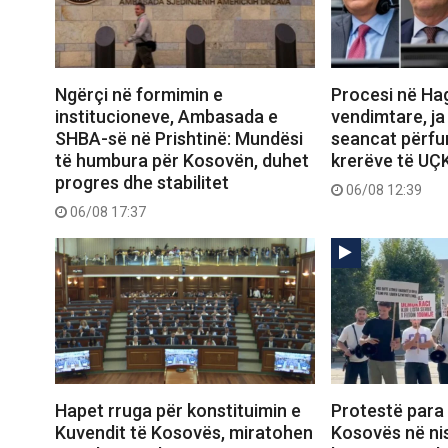
Ngërçi në formimin e
Procesi në Ha
institucioneve, Ambasada e
vendimtare, ja
SHBA-së në Prishtinë: Mundësi
seancat përfun
të humbura për Kosovën, duhet
krerëve të UÇ
progres dhe stabilitet
06/08 12:39
06/08 17:37
Hapet rruga për konstituimin e
Protestë para
Kuvendit të Kosovës, miratohen
Kosovës në ni