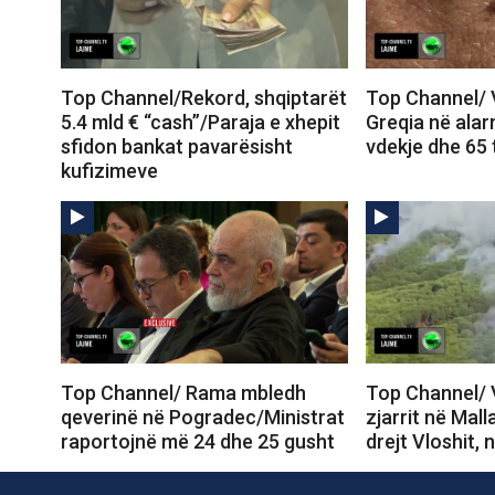
Top Channel/Rekord, shqiptarët
Top Channel/ Vi
5.4 mld € “cash”/Paraja e xhepit
Greqia në ala
sfidon bankat pavarësisht
vdekje dhe 65 
kufizimeve
Top Channel/ Rama mbledh
Top Channel/ 
qeverinë në Pogradec/Ministrat
zjarrit në Mall
raportojnë më 24 dhe 25 gusht
drejt Vloshit, 