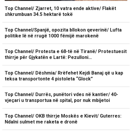
Top Channel/ Zjarret, 10 vatra ende aktive/ Flakët
shkrumbuan 34.5 hektarë tokë
Top Channel/Spanjë, opozita bllokon qeverinë/ Lufta
politike lë në rrugë 1000 fëmijë marokenë
Top Channel/ Protesta e 68-të në Tiranë/ Protestuesit
thirrje për Gjykatën e Lartë: Pezulloni…
Top Channel/ Dëshmia/ Rrëfehet Kejdi Banaj që u kap
teksa transportonte 4 pistoleta “Glock”
Top Channel/ Durrës, punëtori vdes në kantier/ 40-
vjeçari u transportua në spital, por nuk mbijetoi
Top Channel/ OKB thirrje Moskës e Kievit/ Guterres:
Ndalni sulmet me raketa e dronë