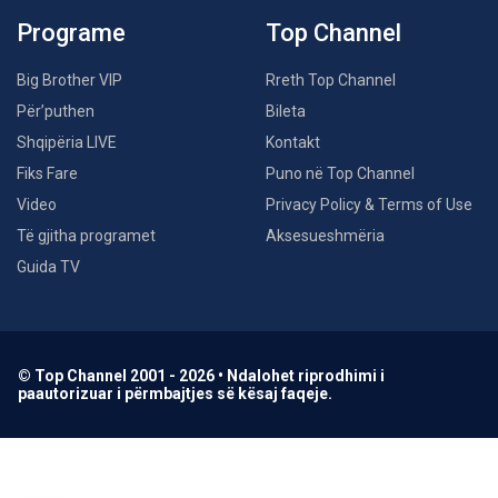
Programe
Top Channel
Big Brother VIP
Rreth Top Channel
Për’puthen
Bileta
Shqipëria LIVE
Kontakt
Fiks Fare
Puno në Top Channel
Video
Privacy Policy & Terms of Use
Të gjitha programet
Aksesueshmëria
Guida TV
© Top Channel 2001 - 2026 • Ndalohet riprodhimi i
paautorizuar i përmbajtjes së kësaj faqeje.