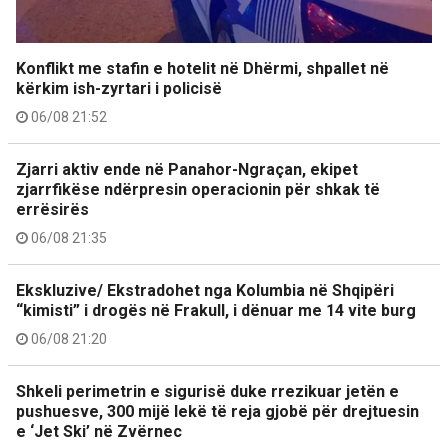
Konflikt me stafin e hotelit në Dhërmi, shpallet në
kërkim ish-zyrtari i policisë
06/08 21:52
Zjarri aktiv ende në Panahor-Ngraçan, ekipet
zjarrfikëse ndërpresin operacionin për shkak të
errësirës
06/08 21:35
Ekskluzive/ Ekstradohet nga Kolumbia në Shqipëri
“kimisti” i drogës në Frakull, i dënuar me 14 vite burg
06/08 21:20
Shkeli perimetrin e sigurisë duke rrezikuar jetën e
pushuesve, 300 mijë lekë të reja gjobë për drejtuesin
e ‘Jet Ski’ në Zvërnec