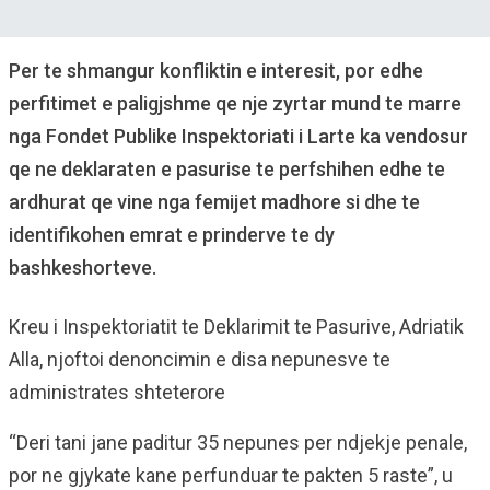
Per te shmangur konfliktin e interesit, por edhe
perfitimet e paligjshme qe nje zyrtar mund te marre
nga Fondet Publike Inspektoriati i Larte ka vendosur
qe ne deklaraten e pasurise te perfshihen edhe te
ardhurat qe vine nga femijet madhore si dhe te
identifikohen emrat e prinderve te dy
bashkeshorteve.
Kreu i Inspektoriatit te Deklarimit te Pasurive, Adriatik
Alla, njoftoi denoncimin e disa nepunesve te
administrates shteterore
“Deri tani jane paditur 35 nepunes per ndjekje penale,
por ne gjykate kane perfunduar te pakten 5 raste”, u