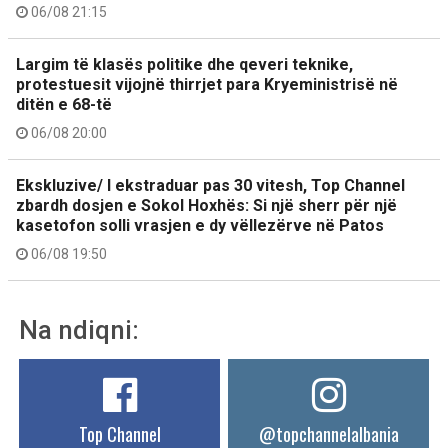
06/08 21:15
Largim të klasës politike dhe qeveri teknike,
protestuesit vijojnë thirrjet para Kryeministrisë në
ditën e 68-të
06/08 20:00
Ekskluzive/ I ekstraduar pas 30 vitesh, Top Channel
zbardh dosjen e Sokol Hoxhës: Si një sherr për një
kasetofon solli vrasjen e dy vëllezërve në Patos
06/08 19:50
Na ndiqni:
Top Channel
@topchannelalbania