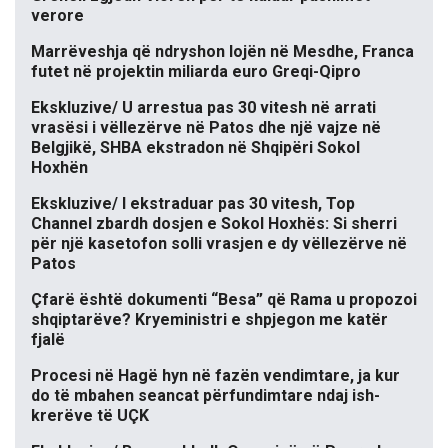
verore
Marrëveshja që ndryshon lojën në Mesdhe, Franca
futet në projektin miliarda euro Greqi-Qipro
Ekskluzive/ U arrestua pas 30 vitesh në arrati
vrasësi i vëllezërve në Patos dhe një vajze në
Belgjikë, SHBA ekstradon në Shqipëri Sokol
Hoxhën
Ekskluzive/ I ekstraduar pas 30 vitesh, Top
Channel zbardh dosjen e Sokol Hoxhës: Si sherri
për një kasetofon solli vrasjen e dy vëllezërve në
Patos
Çfarë është dokumenti “Besa” që Rama u propozoi
shqiptarëve? Kryeministri e shpjegon me katër
fjalë
Procesi në Hagë hyn në fazën vendimtare, ja kur
do të mbahen seancat përfundimtare ndaj ish-
krerëve të UÇK