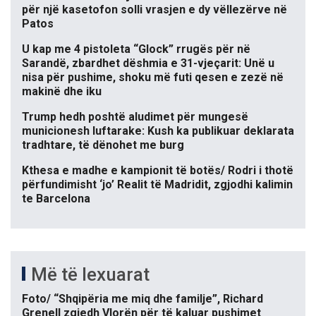
për një kasetofon solli vrasjen e dy vëllezërve në
Patos
U kap me 4 pistoleta “Glock” rrugës për në
Sarandë, zbardhet dëshmia e 31-vjeçarit: Unë u
nisa për pushime, shoku më futi qesen e zezë në
makinë dhe iku
Trump hedh poshtë aludimet për mungesë
municionesh luftarake: Kush ka publikuar deklarata
tradhtare, të dënohet me burg
Kthesa e madhe e kampionit të botës/ Rodri i thotë
përfundimisht ‘jo’ Realit të Madridit, zgjodhi kalimin
te Barcelona
Më të lexuarat
Foto/ “Shqipëria me miq dhe familje”, Richard
Grenell zgjedh Vlorën për të kaluar pushimet