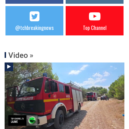
@tchbreakingnews
Top Channel
Video »