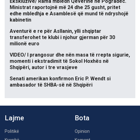
Ekskluzive/ Rama mbledh Qeverinë në Pogradec.
Ministrat raportojnë më 24 dhe 25 gusht, pritet
edhe mbledhja e Asamblesë që mund të ndryshojë
kabinetin
Aventurë e re për Asllanin, ylli shqiptar
transferohet te klubi i njohur gjerman për 30
milionë euro
VIDEO/ I prangosur dhe nën masa të rrepta sigurie,
momenti i ekstradimit të Sokol Hoxhës në
Shqipëri, autor i tre vrasjeve
Senati amerikan konfirmon Eric P. Wendt si
ambasador të SHBA-së në Shqipëri
Lajme
Bota
Politikë
Opinion