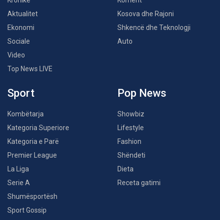
Kronikë
Koment
Aktualitet
Kosova dhe Rajoni
Ekonomi
Shkencë dhe Teknologji
Sociale
Auto
Video
Top News LIVE
Sport
Pop News
Kombëtarja
Showbiz
Kategoria Superiore
Lifestyle
Kategoria e Parë
Fashion
Premier League
Shëndeti
La Liga
Dieta
Serie A
Receta gatimi
Shumësportësh
Sport Gossip