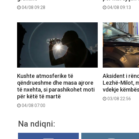
04/08 09:28
04/08 09:13
Aksident i rën
Kushte atmosferike të
Lezhë-Milot, m
qëndrueshme dhe masa ajrore
vdekje këmbës
të nxehta, si parashikohet moti
për këtë të martë
03/08 22:56
04/08 07:00
Na ndiqni: