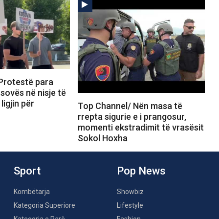
Protestë para
sovës në nisje të
ligjin për
Top Channel/ Nën masa të
rrepta sigurie e i prangosur,
momenti ekstradimit të vrasësit
Sokol Hoxha
Sport
Pop News
Kombëtarja
Showbiz
Kategoria Superiore
Lifestyle
Kategoria e Parë
Fashion