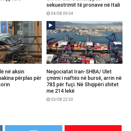
sekuestrimit të pronave në Itali
04/08 09:04
dë në aksin
Negociatat Iran-SHBA/ Ulet
akina përplas për
çmimi i naftës në bursë, arrin në
orin
78$ për fuçi. Në Shqipëri shitet
me 214 lekë
03/08 22:50