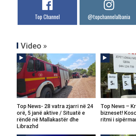
Top Channel
@topchannelalbania
Video »
Top News- 28 vatra zjarri në 24
Top News – Kri
orë, 5 janë aktive / Situatë e
bizneset! Kos
rëndë në Mallakastër dhe
ritmi i sipërma
Librazhd