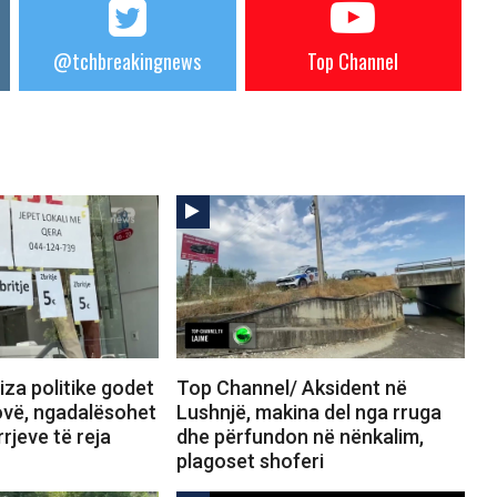
@tchbreakingnews
Top Channel
za politike godet
Top Channel/ Aksident në
ovë, ngadalësohet
Lushnjë, makina del nga rruga
rrjeve të reja
dhe përfundon në nënkalim,
plagoset shoferi