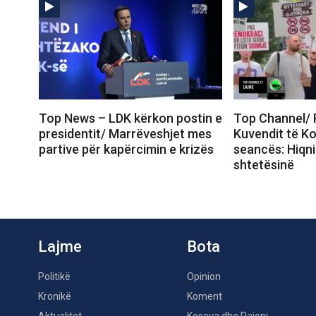
Top News – LDK kërkon postin e
Top Channel/ 
presidentit/ Marrëveshjet mes
Kuvendit të Ko
partive për kapërcimin e krizës
seancës: Hiqni 
shtetësinë
Lajme
Bota
Politikë
Opinion
Kronikë
Koment
Aktualitet
Kosova dhe Rajoni