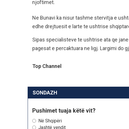
njoftimet.
Ne Bunavi ka nisur tashme stervitja e usht
edhe drejtuesit e larte te ushtrise shqiptar
Sipas specialisteve te ushtrise ata qe ja
pagesat e percaktuara ne ligj. Largimi do g
Top Channel
SONDAZH
Pushimet tuaja këtë vit?
Në Shqipëri
Jashtë vendit