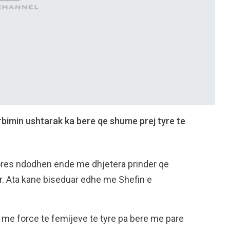
sherbimin ushtarak ka bere qe shume prej tyre te
Vlores ndodhen ende me dhjetera prinder qe
ar. Ata kane biseduar edhe me Shefin e
it me force te femijeve te tyre pa bere me pare