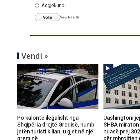
Asgjëkundi
Vote
View Results
Vendi »
Po kalonte ilegalisht nga
Uashingtoni jep
Shqipëria drejtë Greqisë, humb
SHBA miraton 
jetën turisti kilian, u gjet në një
huasë prej 302
greminë
për mbrojtjen 