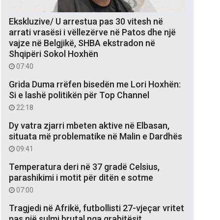
Ekskluzive/ U arrestua pas 30 vitesh në
arrati vrasësi i vëllezërve në Patos dhe një
vajze në Belgjikë, SHBA ekstradon në
Shqipëri Sokol Hoxhën
07:40
Grida Duma rrëfen bisedën me Lori Hoxhën:
Si e lashë politikën për Top Channel
22:18
Dy vatra zjarri mbeten aktive në Elbasan,
situata më problematike në Malin e Dardhës
09:41
Temperatura deri në 37 gradë Celsius,
parashikimi i motit për ditën e sotme
07:00
Tragjedi në Afrikë, futbollisti 27-vjeçar vritet
pas një sulmi brutal nga grabitësit