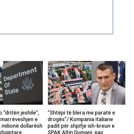
 “dritën jeshile”,
“Shtëpi të blera me paratë e
marrëveshjen e
drogës”/ Kompania italiane
 milionë dollarësh
padit për shpifje ish-kreun e
shqiptare
SPAK Altin Dumani, pas