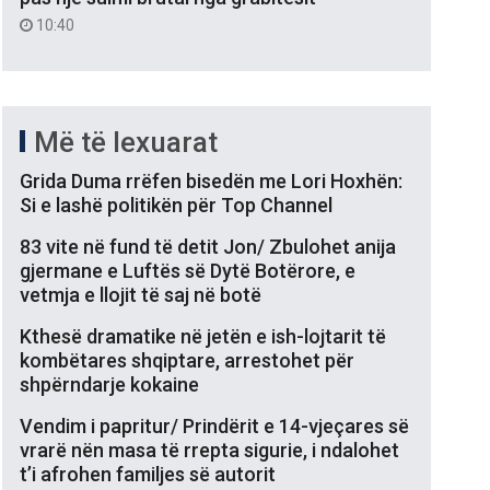
10:40
Më të lexuarat
Grida Duma rrëfen bisedën me Lori Hoxhën:
Si e lashë politikën për Top Channel
83 vite në fund të detit Jon/ Zbulohet anija
gjermane e Luftës së Dytë Botërore, e
vetmja e llojit të saj në botë
Kthesë dramatike në jetën e ish-lojtarit të
kombëtares shqiptare, arrestohet për
shpërndarje kokaine
Vendim i papritur/ Prindërit e 14-vjeçares së
vrarë nën masa të rrepta sigurie, i ndalohet
t’i afrohen familjes së autorit