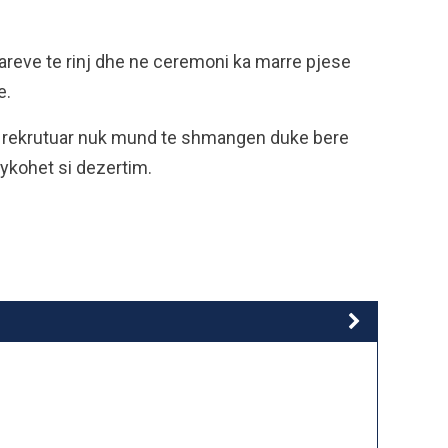
areve te rinj dhe ne ceremoni ka marre pjese
e.
ne rekrutuar nuk mund te shmangen duke bere
jykohet si dezertim.