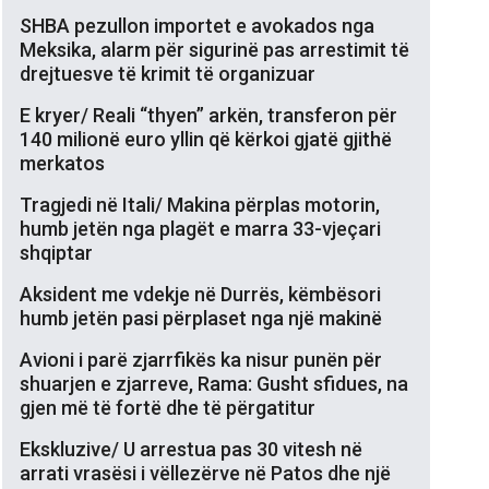
SHBA pezullon importet e avokados nga
Meksika, alarm për sigurinë pas arrestimit të
drejtuesve të krimit të organizuar
E kryer/ Reali “thyen” arkën, transferon për
140 milionë euro yllin që kërkoi gjatë gjithë
merkatos
Tragjedi në Itali/ Makina përplas motorin,
humb jetën nga plagët e marra 33-vjeçari
shqiptar
Aksident me vdekje në Durrës, këmbësori
humb jetën pasi përplaset nga një makinë
Avioni i parë zjarrfikës ka nisur punën për
shuarjen e zjarreve, Rama: Gusht sfidues, na
gjen më të fortë dhe të përgatitur
Ekskluzive/ U arrestua pas 30 vitesh në
arrati vrasësi i vëllezërve në Patos dhe një