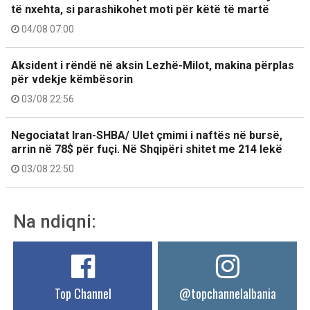
të nxehta, si parashikohet moti për këtë të martë
04/08 07:00
Aksident i rëndë në aksin Lezhë-Milot, makina përplas
për vdekje këmbësorin
03/08 22:56
Negociatat Iran-SHBA/ Ulet çmimi i naftës në bursë,
arrin në 78$ për fuçi. Në Shqipëri shitet me 214 lekë
03/08 22:50
Na ndiqni:
Top Channel
@topchannelalbania