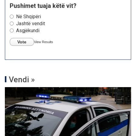
Pushimet tuaja këtë vit?
Në Shqipëri
Jashtë vendit
Asgjëkundi
Vote
View Results
Vendi »