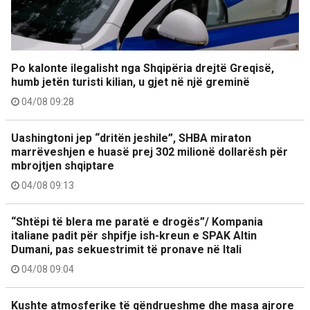
Po kalonte ilegalisht nga Shqipëria drejtë Greqisë,
humb jetën turisti kilian, u gjet në një greminë
04/08 09:28
Uashingtoni jep “dritën jeshile”, SHBA miraton
marrëveshjen e huasë prej 302 milionë dollarësh për
mbrojtjen shqiptare
04/08 09:13
“Shtëpi të blera me paratë e drogës”/ Kompania
italiane padit për shpifje ish-kreun e SPAK Altin
Dumani, pas sekuestrimit të pronave në Itali
04/08 09:04
Kushte atmosferike të qëndrueshme dhe masa ajrore