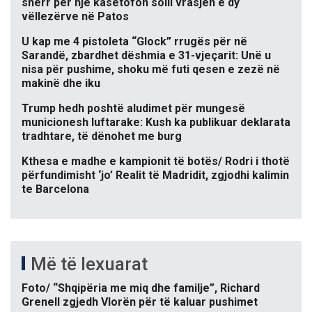
sherr për një kasetofon solli vrasjen e dy
vëllezërve në Patos
U kap me 4 pistoleta “Glock” rrugës për në
Sarandë, zbardhet dëshmia e 31-vjeçarit: Unë u
nisa për pushime, shoku më futi qesen e zezë në
makinë dhe iku
Trump hedh poshtë aludimet për mungesë
municionesh luftarake: Kush ka publikuar deklarata
tradhtare, të dënohet me burg
Kthesa e madhe e kampionit të botës/ Rodri i thotë
përfundimisht ‘jo’ Realit të Madridit, zgjodhi kalimin
te Barcelona
Më të lexuarat
Foto/ “Shqipëria me miq dhe familje”, Richard
Grenell zgjedh Vlorën për të kaluar pushimet