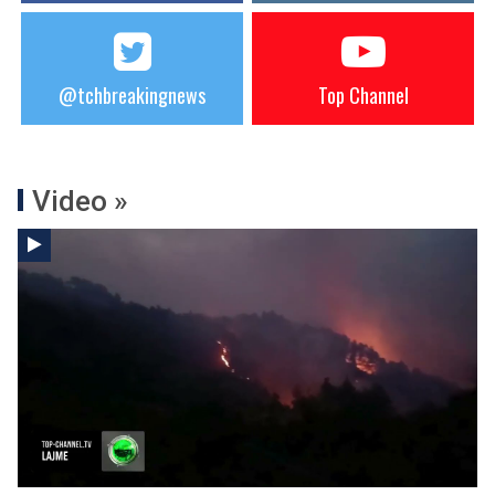
@tchbreakingnews
Top Channel
Video »