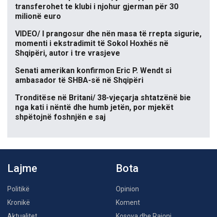
transferohet te klubi i njohur gjerman për 30
milionë euro
VIDEO/ I prangosur dhe nën masa të rrepta sigurie,
momenti i ekstradimit të Sokol Hoxhës në
Shqipëri, autor i tre vrasjeve
Senati amerikan konfirmon Eric P. Wendt si
ambasador të SHBA-së në Shqipëri
Tronditëse në Britani/ 38-vjeçarja shtatzënë bie
nga kati i nëntë dhe humb jetën, por mjekët
shpëtojnë foshnjën e saj
Lajme
Bota
Politikë
Opinion
Kronikë
Koment
Aktualitet
Kosova dhe Rajoni