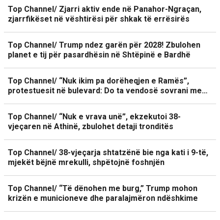
Top Channel/ Zjarri aktiv ende në Panahor-Ngraçan,
zjarrfikëset në vështirësi për shkak të errësirës
Top Channel/ Trump ndez garën për 2028! Zbulohen
planet e tij për pasardhësin në Shtëpinë e Bardhë
Top Channel/ “Nuk ikim pa dorëheqjen e Ramës”,
protestuesit në bulevard: Do ta vendosë sovrani me…
Top Channel/ “Nuk e vrava unë”, ekzekutoi 38-
vjeçaren në Athinë, zbulohet detaji tronditës
Top Channel/ 38-vjeçarja shtatzënë bie nga kati i 9-të,
mjekët bëjnë mrekulli, shpëtojnë foshnjën
Top Channel/ “Të dënohen me burg,” Trump mohon
krizën e municioneve dhe paralajmëron ndëshkime