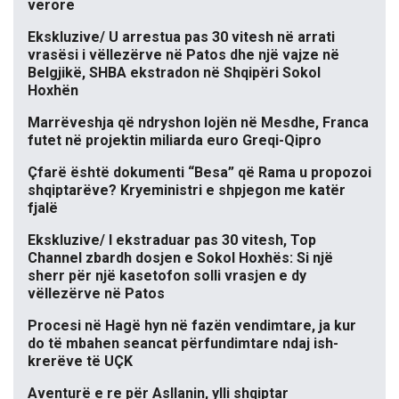
verore
Ekskluzive/ U arrestua pas 30 vitesh në arrati
vrasësi i vëllezërve në Patos dhe një vajze në
Belgjikë, SHBA ekstradon në Shqipëri Sokol
Hoxhën
Marrëveshja që ndryshon lojën në Mesdhe, Franca
futet në projektin miliarda euro Greqi-Qipro
Çfarë është dokumenti “Besa” që Rama u propozoi
shqiptarëve? Kryeministri e shpjegon me katër
fjalë
Ekskluzive/ I ekstraduar pas 30 vitesh, Top
Channel zbardh dosjen e Sokol Hoxhës: Si një
sherr për një kasetofon solli vrasjen e dy
vëllezërve në Patos
Procesi në Hagë hyn në fazën vendimtare, ja kur
do të mbahen seancat përfundimtare ndaj ish-
krerëve të UÇK
Aventurë e re për Asllanin, ylli shqiptar