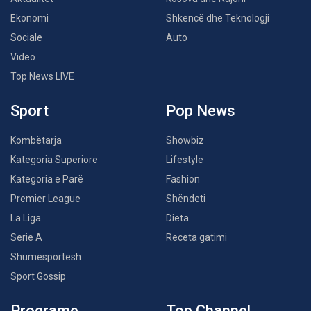
Ekonomi
Shkencë dhe Teknologji
Sociale
Auto
Video
Top News LIVE
Sport
Pop News
Kombëtarja
Showbiz
Kategoria Superiore
Lifestyle
Kategoria e Parë
Fashion
Premier League
Shëndeti
La Liga
Dieta
Serie A
Receta gatimi
Shumësportësh
Sport Gossip
Programe
Top Channel