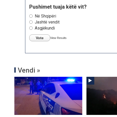
Pushimet tuaja këtë vit?
Në Shqipëri
Jashtë vendit
Asgjëkundi
Vote
View Results
Vendi »