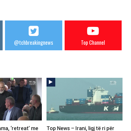
@tchbreakingnews
Top Channel
ma, ‘retreat’ me
Top News – Irani, ligj të ri për