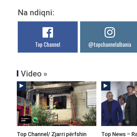
Na ndiqni:
Top Channel
@topchannelalbania
Video »
Top Channel/ Zjarri përfshin
Top News – Ra