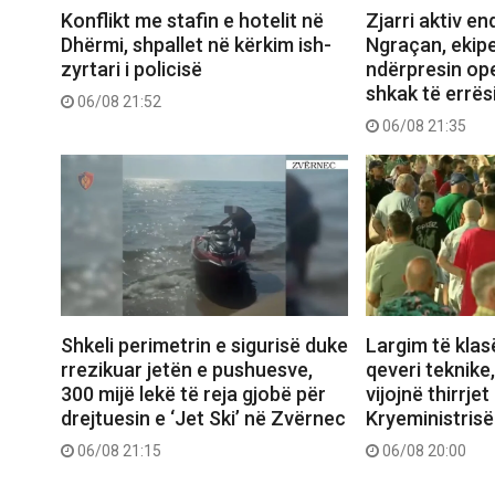
Konflikt me stafin e hotelit në
Zjarri aktiv e
Dhërmi, shpallet në kërkim ish-
Ngraçan, ekipe
zyrtari i policisë
ndërpresin op
shkak të errës
06/08 21:52
06/08 21:35
Shkeli perimetrin e sigurisë duke
Largim të klas
rrezikuar jetën e pushuesve,
qeveri teknike
300 mijë lekë të reja gjobë për
vijojnë thirrjet
drejtuesin e ‘Jet Ski’ në Zvërnec
Kryeministrisë
06/08 21:15
06/08 20:00