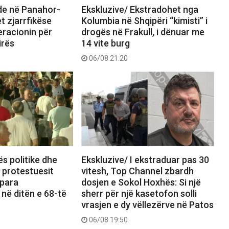
nde në Panahor-
Ekskluzive/ Ekstradohet nga
t zjarrfikëse
Kolumbia në Shqipëri “kimisti” i
eracionin për
drogës në Frakull, i dënuar me
irës
14 vite burg
06/08 21:20
ës politike dhe
Ekskluzive/ I ekstraduar pas 30
, protestuesit
vitesh, Top Channel zbardh
 para
dosjen e Sokol Hoxhës: Si një
 në ditën e 68-të
sherr për një kasetofon solli
vrasjen e dy vëllezërve në Patos
06/08 19:50