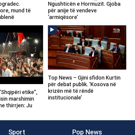
Pogradec.
Ngushticën e Hormuzit. Gjoba
tore, mund të
për anije të vendeve
mblenë
‘armiqësore’
Top News – Gjini sfidon Kurtin
për debat publik. ‘Kosova në
krizën më të rëndë
Shqipëri etike”,
institucionale’
isin marshimin
e thirrjen: Ju
Sport
Pop News