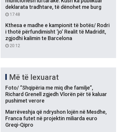
municionesh luftarake: Kush ka publikuar
deklarata tradhtare, të dënohet me burg
17:48
Kthesa e madhe e kampionit të botës/ Rodri
i thotë përfundimisht ‘jo’ Realit të Madridit,
zgjodhi kalimin te Barcelona
20:12
Më të lexuarat
Foto/ “Shqipëria me miq dhe familje”,
Richard Grenell zgjedh Vlorën për të kaluar
pushimet verore
Marrëveshja që ndryshon lojën në Mesdhe,
Franca futet në projektin miliarda euro
Greqi-Qipro