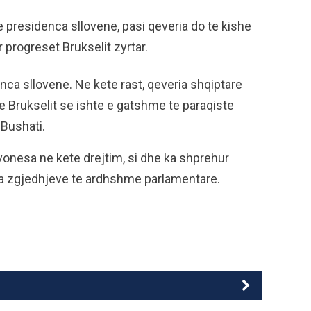
e presidenca sllovene, pasi qeveria do te kishe
 progreset Brukselit zyrtar.
ca sllovene. Ne kete rast, qeveria shqiptare
te Brukselit se ishte e gatshme te paraqiste
 Bushati.
r vonesa ne kete drejtim, si dhe ka shprehur
ara zgjedhjeve te ardhshme parlamentare.