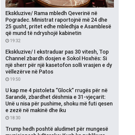
Ekskluzive/ Rama mbledh Qeverinë në
Pogradec. Ministrat raportojnë më 24 dhe
25 gusht, pritet edhe mbledhja e Asamblesë
që mund të ndryshojë kabinetin
19:32
Ekskluzive/ I ekstraduar pas 30 vitesh, Top
Channel zbardh dosjen e Sokol Hoxhës: Si
një sherr për një kasetofon solli vrasjen e dy
vëllezërve në Patos
19:50
U kap me 4 pistoleta “Glock” rrugës për në
Sarandë, zbardhet dëshmia e 31-vjeçarit:
Unë u nisa për pushime, shoku më futi qesen
e zezë në makinë dhe iku
18:30
Trump hedh poshtë aludimet për mungesë