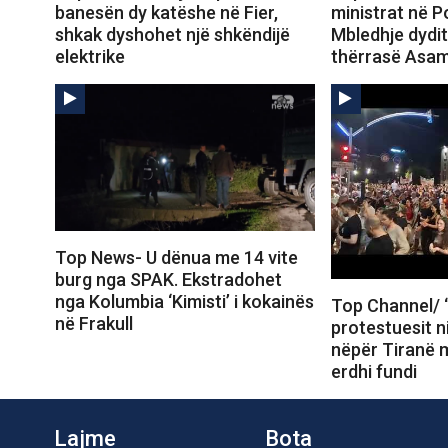
banesën dy katëshe në Fier,
ministrat në 
shkak dyshohet një shkëndijë
Mbledhje dydi
elektrike
thërrasë Asa
Top News- U dënua me 14 vite
burg nga SPAK. Ekstradohet
nga Kolumbia ‘Kimisti’ i kokainës
Top Channel/ “
në Frakull
protestuesit n
nëpër Tiranë m
erdhi fundi
Lajme
Bota