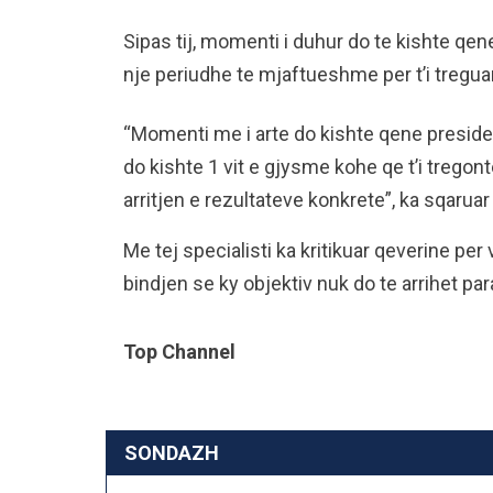
Sipas tij, momenti i duhur do te kishte qen
nje periudhe te mjaftueshme per t’i treguar
“Momenti me i arte do kishte qene presiden
do kishte 1 vit e gjysme kohe qe t’i tregon
arritjen e rezultateve konkrete”, ka sqaruar
Me tej specialisti ka kritikuar qeverine pe
bindjen se ky objektiv nuk do te arrihet p
Top Channel
SONDAZH