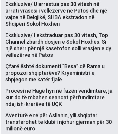
Ekskluzive/ U arrestua pas 30 vitesh në
arrati vrasësi i vëllezërve në Patos dhe një
vajze në Belgjikë, SHBA ekstradon në
Shqipëri Sokol Hoxhën
Ekskluzive/ I ekstraduar pas 30 vitesh, Top
Channel zbardh dosjen e Sokol Hoxhës: Si
një sherr për një kasetofon solli vrasjen e dy
vëllezërve në Patos
Çfarë është dokumenti “Besa” që Rama u
propozoi shqiptarëve? Kryeministri e
shpjegon me katër fjalë
Procesi në Hagë hyn në fazën vendimtare, ja
kur do të mbahen seancat përfundimtare
ndaj ish-krerëve të UÇK
Aventurë e re për Asllanin, ylli shqiptar
transferohet te klubi i njohur gjerman për 30
milionë euro