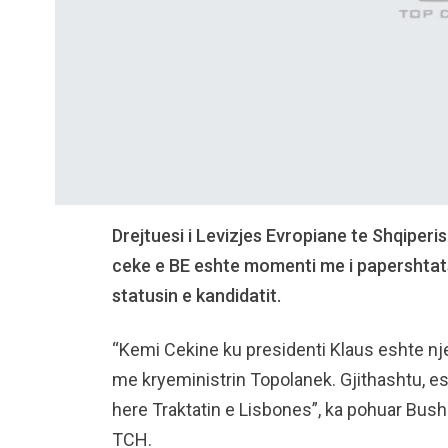
Drejtuesi i Levizjes Evropiane te Shqiperi
ceke e BE eshte momenti me i papershtats
statusin e kandidatit.
“Kemi Cekine ku presidenti Klaus eshte nj
me kryeministrin Topolanek. Gjithashtu, es
here Traktatin e Lisbones”, ka pohuar Busha
TCH.