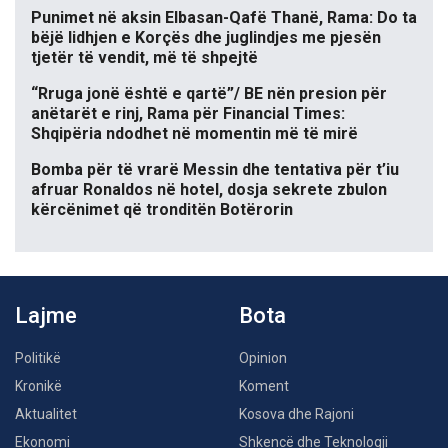
Punimet në aksin Elbasan-Qafë Thanë, Rama: Do ta
bëjë lidhjen e Korçës dhe juglindjes me pjesën
tjetër të vendit, më të shpejtë
“Rruga jonë është e qartë”/ BE nën presion për
anëtarët e rinj, Rama për Financial Times:
Shqipëria ndodhet në momentin më të mirë
Bomba për të vrarë Messin dhe tentativa për t’iu
afruar Ronaldos në hotel, dosja sekrete zbulon
kërcënimet që tronditën Botërorin
Lajme
Bota
Politikë
Opinion
Kronikë
Koment
Aktualitet
Kosova dhe Rajoni
Ekonomi
Shkencë dhe Teknologji