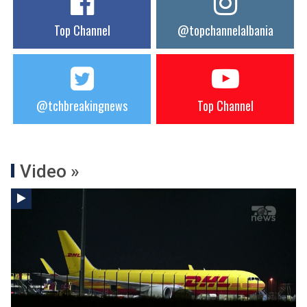
Top Channel
@topchannelalbania
@tchbreakingnews
Top Channel
Video »