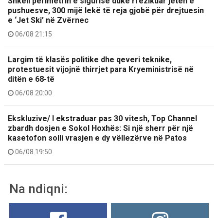
Shkeli perimetrin e sigurisë duke rrezikuar jetën e
pushuesve, 300 mijë lekë të reja gjobë për drejtuesin
e ‘Jet Ski’ në Zvërnec
06/08 21:15
Largim të klasës politike dhe qeveri teknike,
protestuesit vijojnë thirrjet para Kryeministrisë në
ditën e 68-të
06/08 20:00
Ekskluzive/ I ekstraduar pas 30 vitesh, Top Channel
zbardh dosjen e Sokol Hoxhës: Si një sherr për një
kasetofon solli vrasjen e dy vëllezërve në Patos
06/08 19:50
Na ndiqni: