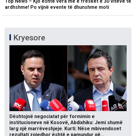
Top News – Kjo është vera më e freskët e 30 viteve të
ardhshme! Po vijnë evente të dhunshme moti
Kryesore
Dështojnë negociatat për formimin e
institucioneve në Kosovë, Abdixhiku: Jemi shumë
larg një marrëveshjeje. Kurti: Nëse mbivendoset
rezultati zgjedhor është e pamundur që…