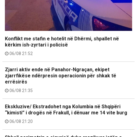
Konflikt me stafin e hotelit në Dhërmi, shpallet në
kërkim ish-zyrtari i policisë
06/08 21:52
Zjarri aktiv ende në Panahor-Ngraçan, ekipet
zjarrfikëse ndërpresin operacionin për shkak të
errësirës
06/08 21:35
Ekskluzive/ Ekstradohet nga Kolumbia në Shqipëri
“kimisti” i drogës në Frakull, i dënuar me 14 vite burg
06/08 21:20