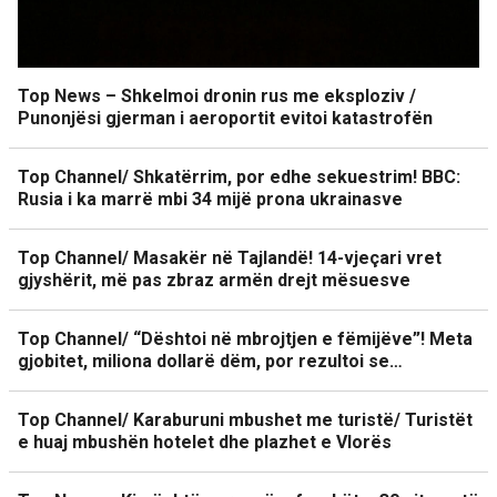
Top News – Shkelmoi dronin rus me eksploziv /
Punonjësi gjerman i aeroportit evitoi katastrofën
Top Channel/ Shkatërrim, por edhe sekuestrim! BBC:
Rusia i ka marrë mbi 34 mijë prona ukrainasve
Top Channel/ Masakër në Tajlandë! 14-vjeçari vret
gjyshërit, më pas zbraz armën drejt mësuesve
Top Channel/ “Dështoi në mbrojtjen e fëmijëve”! Meta
gjobitet, miliona dollarë dëm, por rezultoi se…
Top Channel/ Karaburuni mbushet me turistë/ Turistët
e huaj mbushën hotelet dhe plazhet e Vlorës