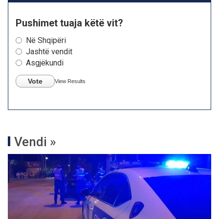
Pushimet tuaja këtë vit?
Në Shqipëri
Jashtë vendit
Asgjëkundi
Vote
View Results
Vendi »