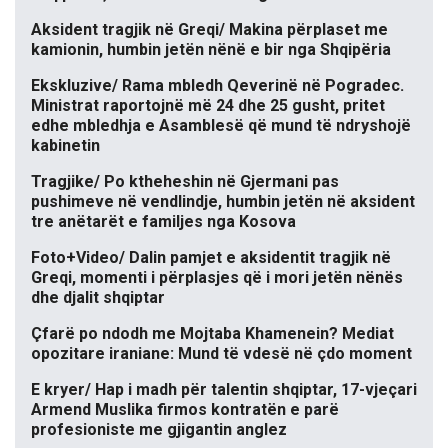
Aksident tragjik në Greqi/ Makina përplaset me
kamionin, humbin jetën nënë e bir nga Shqipëria
Ekskluzive/ Rama mbledh Qeverinë në Pogradec.
Ministrat raportojnë më 24 dhe 25 gusht, pritet
edhe mbledhja e Asamblesë që mund të ndryshojë
kabinetin
Tragjike/ Po ktheheshin në Gjermani pas
pushimeve në vendlindje, humbin jetën në aksident
tre anëtarët e familjes nga Kosova
Foto+Video/ Dalin pamjet e aksidentit tragjik në
Greqi, momenti i përplasjes që i mori jetën nënës
dhe djalit shqiptar
Çfarë po ndodh me Mojtaba Khamenein? Mediat
opozitare iraniane: Mund të vdesë në çdo moment
E kryer/ Hap i madh për talentin shqiptar, 17-vjeçari
Armend Muslika firmos kontratën e parë
profesioniste me gjigantin anglez