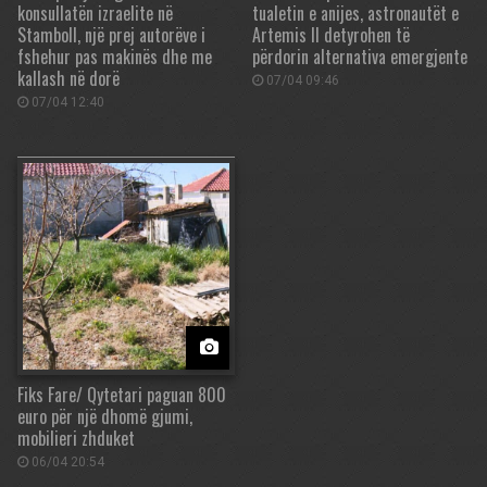
konsullatën izraelite në
tualetin e anijes, astronautët e
Stamboll, një prej autorëve i
Artemis II detyrohen të
fshehur pas makinës dhe me
përdorin alternativa emergjente
kallash në dorë
07/04 09:46
07/04 12:40
Fiks Fare/ Qytetari paguan 800
euro për një dhomë gjumi,
mobilieri zhduket
06/04 20:54