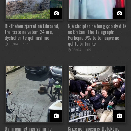
Rikthehen zjarret në Librazhd,
Një shqiptar në burg çdo dy ditë
tre raste në vetëm 24 orë,
në Britani, The Telegraph:
dyshohen të qëllimshme
Përbëjnë 9% të të huajve në
qelitë britanike
08/04 11:17
08/04 11:09
Dalin pamjet nga sulmi në
Krizë në hapësirë/ Defekt në