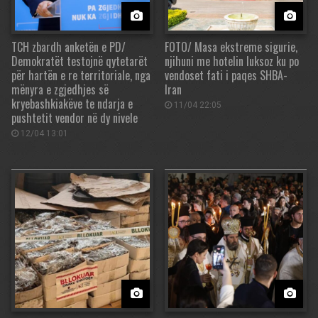
TCH zbardh anketën e PD/
FOTO/ Masa ekstreme sigurie,
Demokratët testojnë qytetarët
njihuni me hotelin luksoz ku po
për hartën e re territoriale, nga
vendoset fati i paqes SHBA-
mënyra e zgjedhjes së
Iran
kryebashkiakëve te ndarja e
11/04 22:05
pushtetit vendor në dy nivele
12/04 13:01