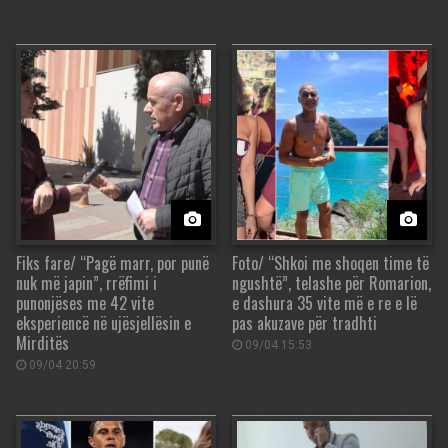
Fiks fare/ “Pagë marr, por punë
Foto/ “Shkoi me shoqen time të
nuk më japin”, rrëfimi i
ngushtë”, telashe për Romarion,
punonjëses me 42 vite
e dashura 35 vite më e re e lë
eksperiencë në ujësjellësin e
pas akuzave për tradhti
Mirditës
09/04 15:53
09/04 20:59