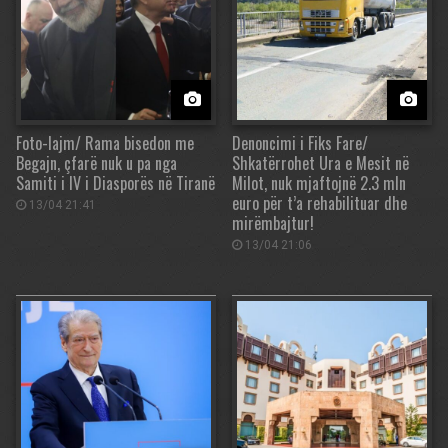
Foto-lajm/ Rama bisedon me
Denoncimi i Fiks Fare/
Begajn, çfarë nuk u pa nga
Shkatërrohet Ura e Mesit në
Samiti i IV i Diasporës në Tiranë
Milot, nuk mjaftojnë 2.3 mln
euro për t’a rehabilituar dhe
13/04 21:41
mirëmbajtur!
13/04 21:06