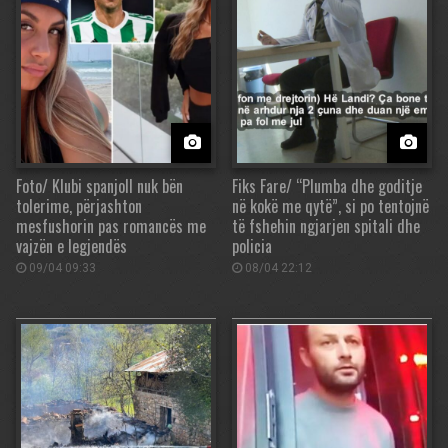
Foto/ Klubi spanjoll nuk bën
Fiks Fare/ “Plumba dhe goditje
tolerime, përjashton
në kokë me qytë”, si po tentojnë
mesfushorin pas romancës me
të fshehin ngjarjen spitali dhe
vajzën e legjendës
policia
09/04 09:33
08/04 22:12