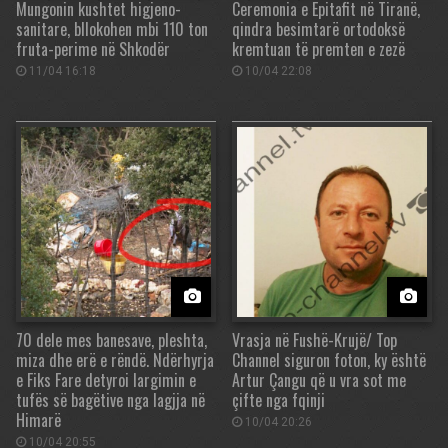
Mungonin kushtet higjeno-
Ceremonia e Epitafit në Tiranë,
sanitare, bllokohen mbi 110 ton
qindra besimtarë ortodoksë
fruta-perime në Shkodër
kremtuan të premten e zezë
11/04 16:18
10/04 22:08
70 dele mes banesave, pleshta,
Vrasja në Fushë-Krujë/ Top
miza dhe erë e rëndë. Ndërhyrja
Channel siguron foton, ky është
e Fiks Fare detyroi largimin e
Artur Çangu që u vra sot me
tufës së bagëtive nga lagjja në
çifte nga fqinji
Himarë
10/04 20:26
10/04 20:55