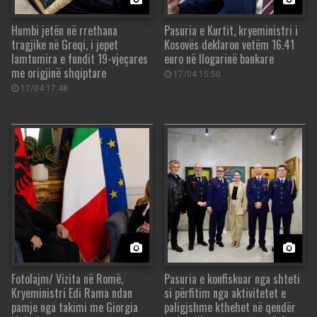
Humbi jetën në rrethana
Pasuria e Kurtit, kryeministri i
tragjike në Greqi, i jepet
Kosovës deklaron vetëm 16.41
lamtumira e fundit 19-vjeçares
euro në llogarinë bankare
me origjinë shqiptare
17/04 15:50
17/04 17:48
Fotolajm/ Vizita në Romë,
Pasuria e konfiskuar nga shteti
Kryeministri Edi Rama ndan
si përfitim nga aktivitetet e
pamje nga takimi me Giorgia
paligjshme kthehet në qendër