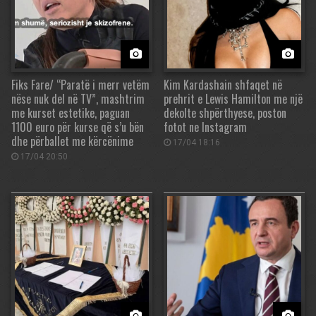
Fiks Fare/ “Paratë i merr vetëm
Kim Kardashain shfaqet në
nëse nuk del në TV”, mashtrim
prehrit e Lewis Hamilton me një
me kurset estetike, paguan
dekolte shpërthyese, poston
1100 euro për kurse që s’u bën
fotot ne Instagram
dhe përballet me kërcënime
17/04 18:16
17/04 20:50