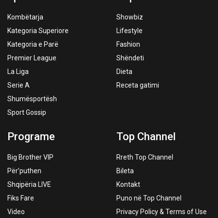
Kombëtarja
Showbiz
Kategoria Superiore
Lifestyle
Kategoria e Parë
Fashion
Premier League
Shëndeti
La Liga
Dieta
Serie A
Receta gatimi
Shumësportësh
Sport Gossip
Programe
Top Channel
Big Brother VIP
Rreth Top Channel
Për’puthen
Bileta
Shqipëria LIVE
Kontakt
Fiks Fare
Puno në Top Channel
Video
Privacy Policy & Terms of Use