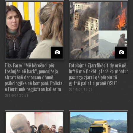
Fiks Fare/ “Më kërcënoi për
Fotolajm/ Zjarrfikësit dy orë në
foshnjën në bark”, punonjësja
luftë me flakët, çfarë ka mbetur
shtatzënë denoncon dhunë
pas nga zjarri që përpiu të
psikologjike në kompani. Policia
gjithë pallatin pranë QSUT
e Fierit nuk regjistron kallëzim
14/04 19:09
14/04 20:51