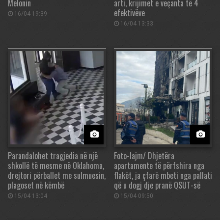
Melonin
arti, krijimet e veçanta të 4
efektivëve
16/04 19:39
16/04 13:33
Parandalohet tragjedia në një
Foto-lajm/ Dhjetëra
shkollë të mesme në Oklahoma,
apartamente të përfshira nga
drejtori përballet me sulmuesin,
flakët, ja çfarë mbeti nga pallati
plagoset në këmbë
që u dogj dje pranë QSUT-së
15/04 13:04
15/04 09:50