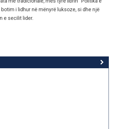
ta më tradicionale, mes tyre librin “Politika e
ë botim i lidhur në mënyrë luksoze, si dhe një
e secilit lider.