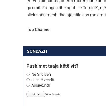
Përveç pistoletës, liderët morën edhe dhura
guximit: Erdogan dhe ngritja e Turqisë”, nj
bllok shënimesh dhe një stilolaps me emrin 
Top Channel
SONDAZH
Pushimet tuaja këtë vit?
Në Shqipëri
Jashtë vendit
Asgjëkundi
Vote
View Results