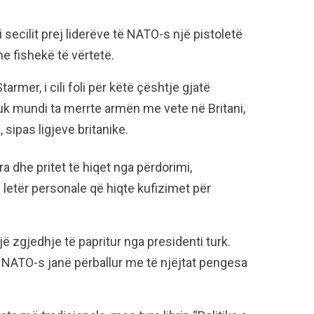
secilit prej liderëve të NATO-s një pistoletë
e fishekë të vërtetë.
tarmer, i cili foli për këtë çështje gjatë
nuk mundi ta merrte armën me vete në Britani,
, sipas ligjeve britanike.
a dhe pritet të hiqet nga përdorimi,
 letër personale që hiqte kufizimet për
një zgjedhje të papritur nga presidenti turk.
ë NATO-s janë përballur me të njëjtat pengesa