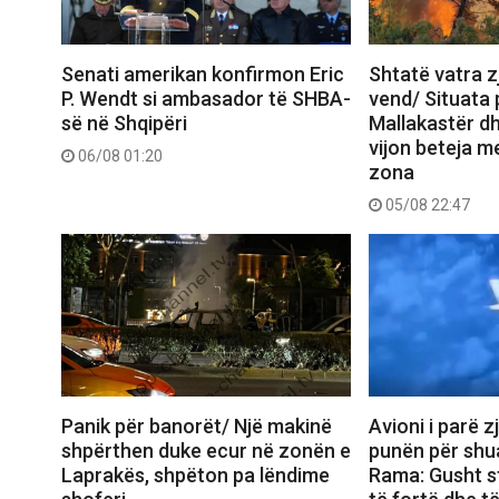
Senati amerikan konfirmon Eric
Shtatë vatra zj
P. Wendt si ambasador të SHBA-
vend/ Situata
së në Shqipëri
Mallakastër dh
vijon beteja me
06/08 01:20
zona
05/08 22:47
Panik për banorët/ Një makinë
Avioni i parë z
shpërthen duke ecur në zonën e
punën për shua
Laprakës, shpëton pa lëndime
Rama: Gusht s