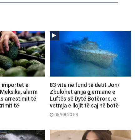
 importet e
83 vite në fund të detit Jon/
Meksika, alarm
Zbulohet anija gjermane e
s arrestimit të
Luftës së Dytë Botërore, e
rimit të
vetmja e llojit të saj në botë
05/08 20:54