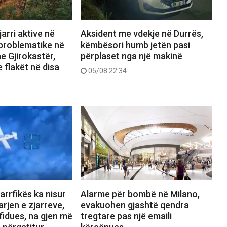
arri aktive në
Aksident me vdekje në Durrës,
 problematike në
këmbësori humb jetën pasi
e Gjirokastër,
përplaset nga një makinë
 flakët në disa
05/08 22:34
jarrfikës ka nisur
Alarme për bombë në Milano,
rjen e zjarreve,
evakuohen gjashtë qendra
fidues, na gjen më
tregtare pas një emaili