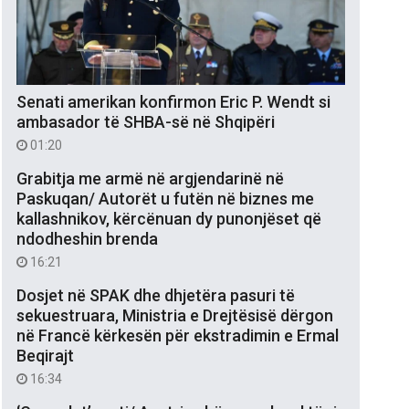
Senati amerikan konfirmon Eric P. Wendt si
ambasador të SHBA-së në Shqipëri
01:20
Grabitja me armë në argjendarinë në
Paskuqan/ Autorët u futën në biznes me
kallashnikov, kërcënuan dy punonjëset që
ndodheshin brenda
16:21
Dosjet në SPAK dhe dhjetëra pasuri të
sekuestruara, Ministria e Drejtësisë dërgon
në Francë kërkesën për ekstradimin e Ermal
Beqirajt
16:34