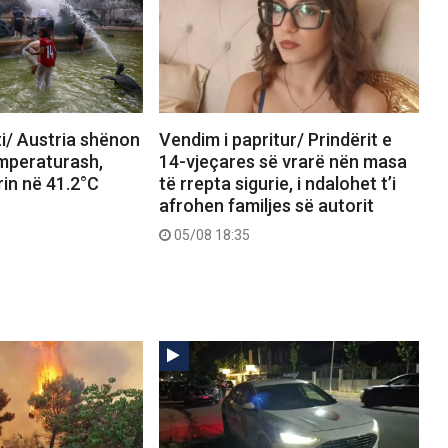
i/ Austria shënon
Vendim i papritur/ Prindërit e
emperaturash,
14-vjeçares së vrarë nën masa
in në 41.2°C
të rrepta sigurie, i ndalohet t’i
afrohen familjes së autorit
05/08 18:35