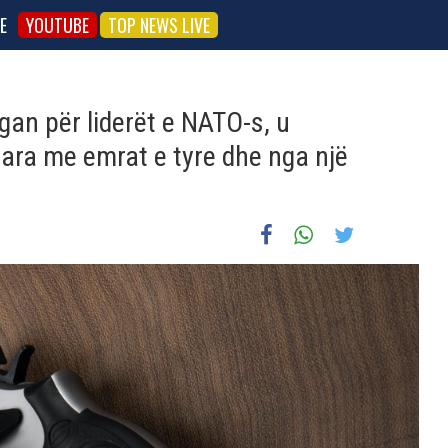
E
YOUTUBE
TOP NEWS LIVE
an për liderët e NATO-s, u
uara me emrat e tyre dhe nga një