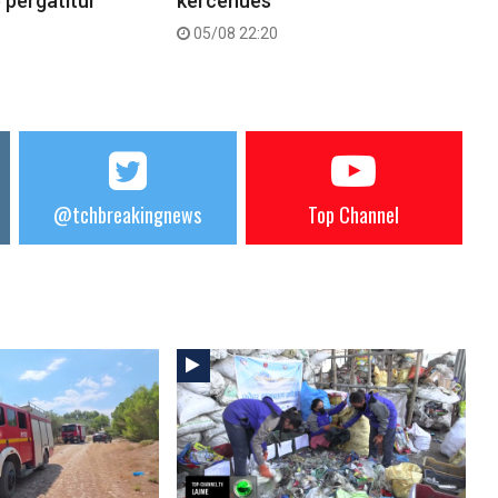
ë përgatitur
kërcënues
05/08 22:20
@tchbreakingnews
Top Channel