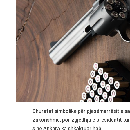
Dhuratat simbolike për pjesëmarrësit e sam
zakonshme, por zgjedhja e presidentit tu
s në Ankara ka shkaktuar habi.