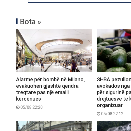
Bota »
Alarme për bombë në Milano,
SHBA pezullon
evakuohen gjashtë qendra
avokados nga 
tregtare pas një emaili
për sigurinë pa
kërcënues
drejtuesve të k
organizuar
05/08 22:20
05/08 22:12