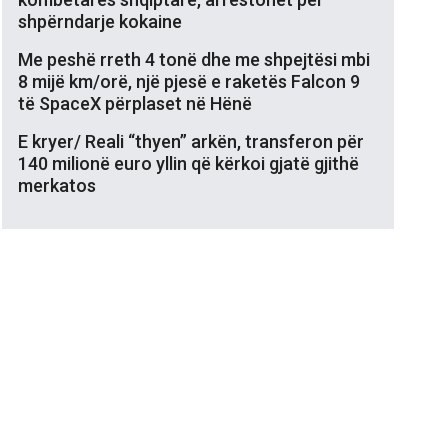
shpërndarje kokaine
Me peshë rreth 4 tonë dhe me shpejtësi mbi
8 mijë km/orë, një pjesë e raketës Falcon 9
të SpaceX përplaset në Hënë
E kryer/ Reali “thyen” arkën, transferon për
140 milionë euro yllin që kërkoi gjatë gjithë
merkatos