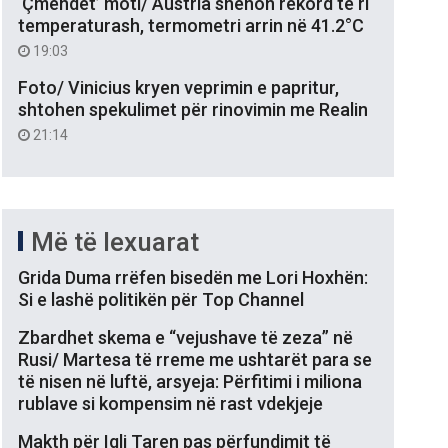
‘Çmendet’ moti/ Austria shënon rekord të ri
temperaturash, termometri arrin në 41.2°C
19:03
Foto/ Vinicius kryen veprimin e papritur,
shtohen spekulimet për rinovimin me Realin
21:14
Më të lexuarat
Grida Duma rrëfen bisedën me Lori Hoxhën:
Si e lashë politikën për Top Channel
Zbardhet skema e “vejushave të zeza” në
Rusi/ Martesa të rreme me ushtarët para se
të nisen në luftë, arsyeja: Përfitimi i miliona
rublave si kompensim në rast vdekjeje
Makth për Igli Taren pas përfundimit të