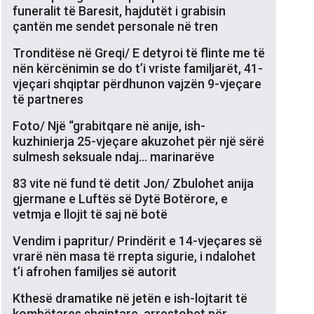
funeralit të Baresit, hajdutët i grabisin
çantën me sendet personale në tren
Tronditëse në Greqi/ E detyroi të flinte me të
nën kërcënimin se do t’i vriste familjarët, 41-
vjeçari shqiptar përdhunon vajzën 9-vjeçare
të partneres
Foto/ Një “grabitqare në anije, ish-
kuzhinierja 25-vjeçare akuzohet për një sërë
sulmesh seksuale ndaj… marinarëve
83 vite në fund të detit Jon/ Zbulohet anija
gjermane e Luftës së Dytë Botërore, e
vetmja e llojit të saj në botë
Vendim i papritur/ Prindërit e 14-vjeçares së
vrarë nën masa të rrepta sigurie, i ndalohet
t’i afrohen familjes së autorit
Kthesë dramatike në jetën e ish-lojtarit të
kombëtares shqiptare, arrestohet për