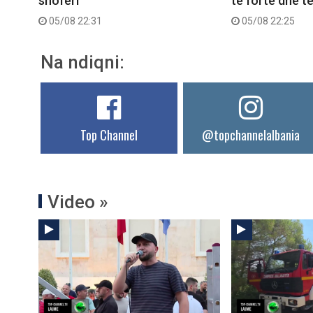
shoferi
të fortë dhe t
05/08 22:31
05/08 22:25
Na ndiqni:
Top Channel
@topchannelalbania
Video »