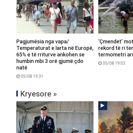
Pagjumësia nga vapa/
‘Çmendet’ mot
Temperaturat e larta në Europë,
rekord të ri t
65% e të rriturve ankohen se
termometri arr
humbin mbi 3 orë gjumë çdo
05/08 19:03
natë
05/08 19:31
Kryesore »