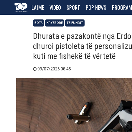
LAJME
VIDEO
SPORT
POP NEWS
PROGRAM
BOTA
KRYESORE
TË FUNDIT
Dhurata e pazakontë nga Erdog
dhuroi pistoleta të personaliz
kuti me fishekë të vërtetë
09/07/2026 08:45