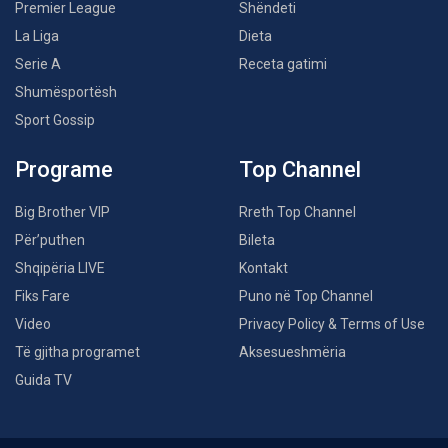
Premier League
Shëndeti
La Liga
Dieta
Serie A
Receta gatimi
Shumësportësh
Sport Gossip
Programe
Top Channel
Big Brother VIP
Rreth Top Channel
Për’puthen
Bileta
Shqipëria LIVE
Kontakt
Fiks Fare
Puno në Top Channel
Video
Privacy Policy & Terms of Use
Të gjitha programet
Aksesueshmëria
Guida TV