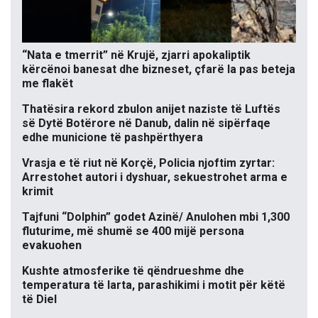
“Nata e tmerrit” në Krujë, zjarri apokaliptik
kërcënoi banesat dhe bizneset, çfarë la pas beteja
me flakët
Thatësira rekord zbulon anijet naziste të Luftës
së Dytë Botërore në Danub, dalin në sipërfaqe
edhe municione të pashpërthyera
Vrasja e të riut në Korçë, Policia njoftim zyrtar:
Arrestohet autori i dyshuar, sekuestrohet arma e
krimit
Tajfuni “Dolphin” godet Azinë/ Anulohen mbi 1,300
fluturime, më shumë se 400 mijë persona
evakuohen
Kushte atmosferike të qëndrueshme dhe
temperatura të larta, parashikimi i motit për këtë
të Diel