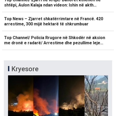
shtëpi, Aulon Kalaja ndan videon: Ishin në akth…
Top News – Zjarret shkatërrimtare në Francë. 420
arrestime, 300 mijë hektarë të shkrumbuar
Top Channel/ Policia Rrugore në Shkodër në aksion
me dronë e radarë/ Arrestime dhe pezullime leje…
Kryesore