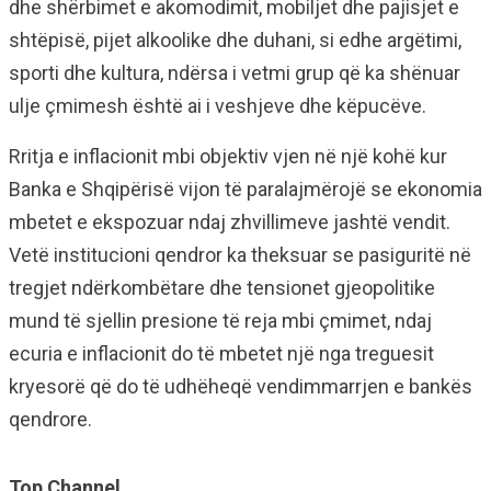
dhe shërbimet e akomodimit, mobiljet dhe pajisjet e
shtëpisë, pijet alkoolike dhe duhani, si edhe argëtimi,
sporti dhe kultura, ndërsa i vetmi grup që ka shënuar
ulje çmimesh është ai i veshjeve dhe këpucëve.
Rritja e inflacionit mbi objektiv vjen në një kohë kur
Banka e Shqipërisë vijon të paralajmërojë se ekonomia
mbetet e ekspozuar ndaj zhvillimeve jashtë vendit.
Vetë institucioni qendror ka theksuar se pasiguritë në
tregjet ndërkombëtare dhe tensionet gjeopolitike
mund të sjellin presione të reja mbi çmimet, ndaj
ecuria e inflacionit do të mbetet një nga treguesit
kryesorë që do të udhëheqë vendimmarrjen e bankës
qendrore.
Top Channel