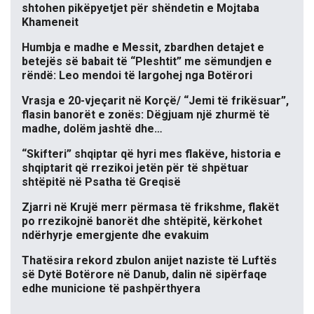
shtohen pikëpyetjet për shëndetin e Mojtaba
Khameneit
Humbja e madhe e Messit, zbardhen detajet e
betejës së babait të “Pleshtit” me sëmundjen e
rëndë: Leo mendoi të largohej nga Botërori
Vrasja e 20-vjeçarit në Korçë/ “Jemi të frikësuar”,
flasin banorët e zonës: Dëgjuam një zhurmë të
madhe, dolëm jashtë dhe…
“Skifteri” shqiptar që hyri mes flakëve, historia e
shqiptarit që rrezikoi jetën për të shpëtuar
shtëpitë në Psatha të Greqisë
Zjarri në Krujë merr përmasa të frikshme, flakët
po rrezikojnë banorët dhe shtëpitë, kërkohet
ndërhyrje emergjente dhe evakuim
Thatësira rekord zbulon anijet naziste të Luftës
së Dytë Botërore në Danub, dalin në sipërfaqe
edhe municione të pashpërthyera