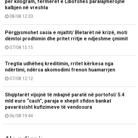
për kilogram, fermerët e Libofshës paralajmërojnë
kalbjen në vreshta
08/08 12:33
Përgjysmohet sasia e mjaltit/ Bletarët në krizë, moti
dëmtoi prodhimin dhe pritet rritje e ndjeshme çmimit
07/08 15:15
Tregtia udhëheq kreditimin, rritet kërkesa nga
ndërtimi, ndërsa akomodimi frenon huamarrjen
07/08 12:12
Shqiptarët vijojnë të mbajnë paratë në portofol/ 5.4
mld euro “cash”, paraja e xhepit sfidon bankat
pavarësisht kufizimeve të vendosura
06/08 19:44