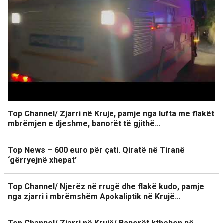
Top Channel/ Zjarri në Kruje, pamje nga lufta me flakët
mbrëmjen e djeshme, banorët të gjithë…
Top News – 600 euro për çati. Qiratë në Tiranë
‘gërryejnë xhepat’
Top Channel/ Njerëz në rrugë dhe flakë kudo, pamje
nga zjarri i mbrëmshëm Apokaliptik në Krujë…
Top Channel/ Zjarri në Krujë/ Banorët kthehen në