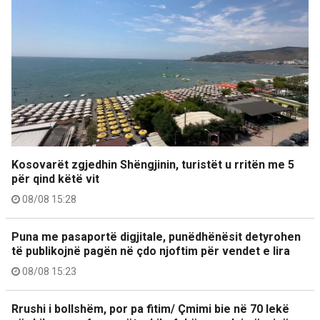
Kosovarët zgjedhin Shëngjinin, turistët u rritën me 5
për qind këtë vit
08/08 15:28
Puna me pasaportë digjitale, punëdhënësit detyrohen
të publikojnë pagën në çdo njoftim për vendet e lira
08/08 15:23
Rrushi i bollshëm, por pa fitim/ Çmimi bie në 70 lekë