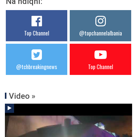
Na ndiqni:
Top Channel
@topchannelalbania
@tchbreakingnews
Top Channel
Video »