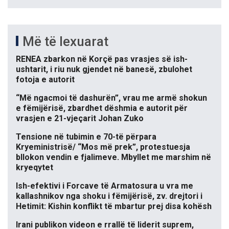
Më të lexuarat
RENEA zbarkon në Korçë pas vrasjes së ish-
ushtarit, i riu nuk gjendet në banesë, zbulohet
fotoja e autorit
“Më ngacmoi të dashurën”, vrau me armë shokun
e fëmijërisë, zbardhet dëshmia e autorit për
vrasjen e 21-vjeçarit Johan Zuko
Tensione në tubimin e 70-të përpara
Kryeministrisë/ “Mos më prek”, protestuesja
bllokon vendin e fjalimeve. Mbyllet me marshim në
kryeqytet
Ish-efektivi i Forcave të Armatosura u vra me
kallashnikov nga shoku i fëmijërisë, zv. drejtori i
Hetimit: Kishin konflikt të mbartur prej disa kohësh
Irani publikon videon e rrallë të liderit suprem,