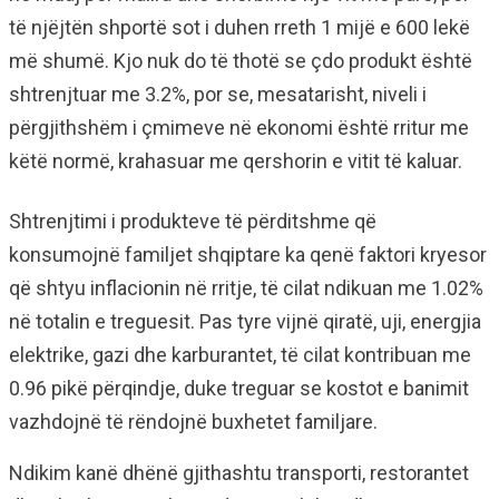
të njëjtën shportë sot i duhen rreth 1 mijë e 600 lekë
më shumë. Kjo nuk do të thotë se çdo produkt është
shtrenjtuar me 3.2%, por se, mesatarisht, niveli i
përgjithshëm i çmimeve në ekonomi është rritur me
këtë normë, krahasuar me qershorin e vitit të kaluar.
Shtrenjtimi i produkteve të përditshme që
konsumojnë familjet shqiptare ka qenë faktori kryesor
që shtyu inflacionin në rritje, të cilat ndikuan me 1.02%
në totalin e treguesit. Pas tyre vijnë qiratë, uji, energjia
elektrike, gazi dhe karburantet, të cilat kontribuan me
0.96 pikë përqindje, duke treguar se kostot e banimit
vazhdojnë të rëndojnë buxhetet familjare.
Ndikim kanë dhënë gjithashtu transporti, restorantet