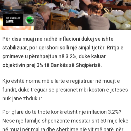
Për disa muaj me radhë inflacioni dukej se ishte
stabilizuar, por qershori solli një sinjal tjetër. Rritja e
çmimeve u përshpejtua në 3.2%, duke kaluar
objektivin prej 3% të Bankës së Shqipërisë.
Kjo është norma më e lartë e regjistruar në muajt e
fundit, duke treguar se presionet mbi koston e jetesës
nuk janë zhdukur.
Por çfarë do të thotë konkretisht një inflacion 3.2%?
Nëse një familje shpenzonte mesatarisht 50 mijë lekë
në muaj për mallra dhe shërbime një vit më parë, për