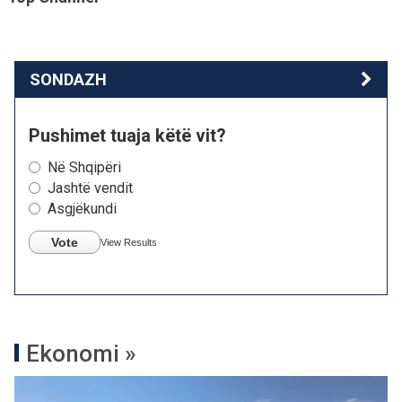
SONDAZH
Pushimet tuaja këtë vit?
Në Shqipëri
Jashtë vendit
Asgjëkundi
Vote
View Results
Ekonomi »