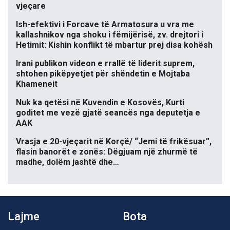
vjeçare
Ish-efektivi i Forcave të Armatosura u vra me
kallashnikov nga shoku i fëmijërisë, zv. drejtori i
Hetimit: Kishin konflikt të mbartur prej disa kohësh
Irani publikon videon e rrallë të liderit suprem,
shtohen pikëpyetjet për shëndetin e Mojtaba
Khameneit
Nuk ka qetësi në Kuvendin e Kosovës, Kurti
goditet me vezë gjatë seancës nga deputetja e
AAK
Vrasja e 20-vjeçarit në Korçë/ “Jemi të frikësuar”,
flasin banorët e zonës: Dëgjuam një zhurmë të
madhe, dolëm jashtë dhe…
Lajme
Bota