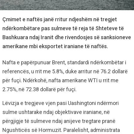
Çmimet e naftës janë rritur ndjeshëm në tregjet
ndërkombëtare pas sulmeve të reja të Shteteve të
Bashkuara ndaj Iranit dhe rivendosjes së sanksioneve
amerikane mbi eksportet iraniane të naftës.
Nafta e papërpunuar Brent, standardi ndërkombëtar i
referencës, u rrit me 5.8%, duke arritur në 76.2 dollarë
për fuçi. Ndërkohë, nafta amerikane WTI u rrit me
2.75%, në 72.38 dollarë për fuçi.
Lëvizja e tregjeve vjen pasi Uashingtoni ndërmori
sulme ushtarake ndaj objektivave iraniane, në
përgjigje të sulmeve ndaj anijeve tregtare pranë
Ngushticës së Hormuzit. Paralelisht, administrata