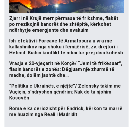
Zjarri në Krujë merr përmasa të frikshme, flakët
po rrezikojnë banorët dhe shtëpitë, kërkohet
ndërhyrje emergjente dhe evakuim
Ish-efektivi i Forcave të Armatosura u vra me
kallashnikov nga shoku i fëmijërisë, zv. drejtori i
Hetimit: Kishin konflikt të mbartur prej disa kohësh
Vrasja e 20-vjeçarit në Korçë/ “Jemi të frikësuar”,
flasin banorët e zonës: Dëgjuam një zhurmë të
madhe, dolëm jashtë dhe…
“Politika e Ukrainës, e njëjtë”/ Zelensky takim me
Vuçiçin, s’ndryshon qëndrim: Nuk do ta njohim
Kosovën
Roma e ka seriozisht për Endrick, kërkon ta marrë
me huazim nga Reali i Madridit