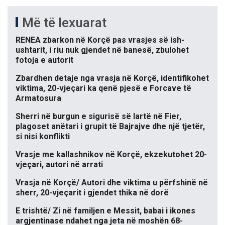
Më të lexuarat
RENEA zbarkon në Korçë pas vrasjes së ish-
ushtarit, i riu nuk gjendet në banesë, zbulohet
fotoja e autorit
Zbardhen detaje nga vrasja në Korçë, identifikohet
viktima, 20-vjeçari ka qenë pjesë e Forcave të
Armatosura
Sherri në burgun e sigurisë së lartë në Fier,
plagoset anëtari i grupit të Bajrajve dhe një tjetër,
si nisi konflikti
Vrasje me kallashnikov në Korçë, ekzekutohet 20-
vjeçari, autori në arrati
Vrasja në Korçë/ Autori dhe viktima u përfshinë në
sherr, 20-vjeçarit i gjendet thika në dorë
E trishtë/ Zi në familjen e Messit, babai i ikones
argjentinase ndahet nga jeta në moshën 68-