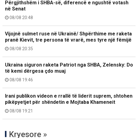
Përgjithshëm i SHBA-së, diferencë e ngushtë votash
në Senat
08/08 20:48
Vijojnë sulmet ruse në Ukrainë/ Shpërthime me raketa
pranë Kievit, tre persona të vrarë, mes tyre një fëmijë
08/08 20:35
Ukraina siguron raketa Patriot nga SHBA, Zelensky: Do
të kemi dërgesa çdo muaj
08/08 19:46
Irani publikon videon e rrallë të liderit suprem, shtohen
pikëpyetjet për shëndetin e Mojtaba Khameneit
08/08 19:21
Kryesore »