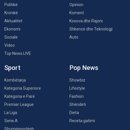
Politikë
Opinion
Kronikë
Koment
Aktualitet
Kosova dhe Rajoni
Ekonomi
Shkencë dhe Teknologji
Sociale
Auto
Video
Top News LIVE
Sport
Pop News
Kombëtarja
Showbiz
Kategoria Superiore
Lifestyle
Kategoria e Parë
Fashion
Premier League
Shëndeti
La Liga
Dieta
Serie A
Receta gatimi
Shumësportësh