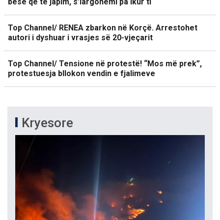
besë që të japim, s’largohemi pa ikur ti
Top Channel/ RENEA zbarkon në Korçë. Arrestohet
autori i dyshuar i vrasjes së 20-vjeçarit
Top Channel/ Tensione në protestë! “Mos më prek”,
protestuesja bllokon vendin e fjalimeve
Kryesore