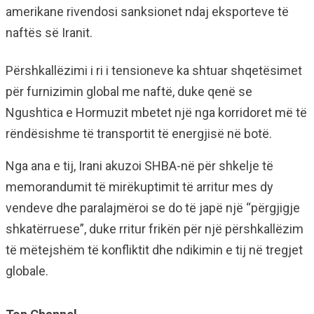
amerikane rivendosi sanksionet ndaj eksporteve të
naftës së Iranit.
Përshkallëzimi i ri i tensioneve ka shtuar shqetësimet
për furnizimin global me naftë, duke qenë se
Ngushtica e Hormuzit mbetet një nga korridoret më të
rëndësishme të transportit të energjisë në botë.
Nga ana e tij, Irani akuzoi SHBA-në për shkelje të
memorandumit të mirëkuptimit të arritur mes dy
vendeve dhe paralajmëroi se do të japë një “përgjigje
shkatërruese”, duke rritur frikën për një përshkallëzim
të mëtejshëm të konfliktit dhe ndikimin e tij në tregjet
globale.