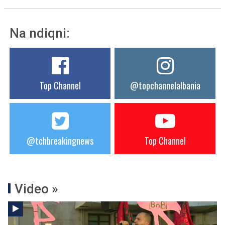
Na ndiqni:
Top Channel
@topchannelalbania
@tchbreakingnews
Top Channel
Video »