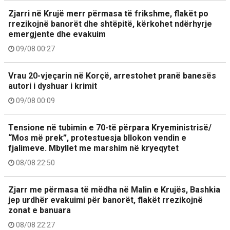
Zjarri në Krujë merr përmasa të frikshme, flakët po
rrezikojnë banorët dhe shtëpitë, kërkohet ndërhyrje
emergjente dhe evakuim
09/08 00:27
Vrau 20-vjeçarin në Korçë, arrestohet pranë banesës
autori i dyshuar i krimit
09/08 00:09
Tensione në tubimin e 70-të përpara Kryeministrisë/
“Mos më prek”, protestuesja bllokon vendin e
fjalimeve. Mbyllet me marshim në kryeqytet
08/08 22:50
Zjarr me përmasa të mëdha në Malin e Krujës, Bashkia
jep urdhër evakuimi për banorët, flakët rrezikojnë
zonat e banuara
08/08 22:27