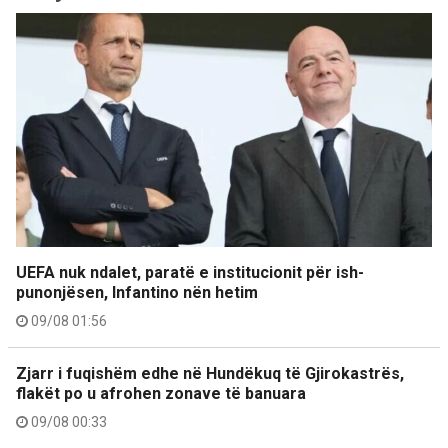
UEFA nuk ndalet, paratë e institucionit për ish-
punonjësen, Infantino nën hetim
09/08 01:56
Zjarr i fuqishëm edhe në Hundëkuq të Gjirokastrës,
flakët po u afrohen zonave të banuara
09/08 00:33