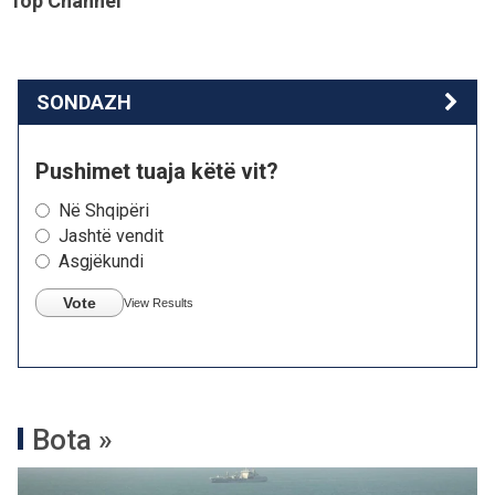
Top Channel
SONDAZH
Pushimet tuaja këtë vit?
Në Shqipëri
Jashtë vendit
Asgjëkundi
Vote
View Results
Bota »