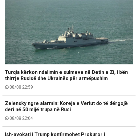
Turqia kërkon ndalimin e sulmeve në Detin e Zi, i bën
thirrje Rusisë dhe Ukrainës për armëpushim
08/08 22:59
Zelensky ngre alarmin: Koreja e Veriut do të dërgojë
deri në 50 mijë trupa në Rusi
08/08 22:04
Ish-avokati i Trump konfirmohet Prokuror i