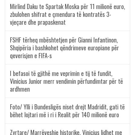
Mirlind Daku te Spartak Moska për 11 milionë euro,
zbulohen shifrat e çmendura të kontratës 3-
vjeçare dhe prapaskenat
FSHF tërheq mbështetjen për Gianni Infantinon,
Shqipëria i bashkohet qëndrimeve europiane për
qeverisjen e FIFA-s
I befasoi të gjithë me veprimin e tij të fundit,
Vinicius Junior merr vendimin përfundimtar për të
ardhmen
Foto/ Ylli i Bundesligës niset drejt Madridit, gati të
bëhet lojtari më i ri i Realit për 140 milionë euro
Zyrtare/ Marrëveshje historike, Vinicius lidhet me