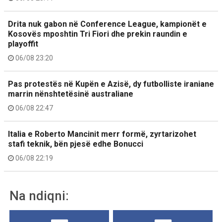
Drita nuk gabon në Conference League, kampionët e
Kosovës mposhtin Tri Fiori dhe prekin raundin e
playoffit
06/08 23:20
Pas protestës në Kupën e Azisë, dy futbolliste iraniane
marrin nënshtetësinë australiane
06/08 22:47
Italia e Roberto Mancinit merr formë, zyrtarizohet
stafi teknik, bën pjesë edhe Bonucci
06/08 22:19
Na ndiqni: