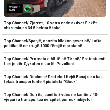
Top Channel/ Zjarret, 10 vatra ende aktive/ Flakët
shkrumbuan 34.5 hektarë tokë
Top Channel/Spanjë, opozita bllokon qeverinë/ Lufta
politike lë në rrugë 1000 fëmijë marokenë
Top Channel/ Protesta e 68-të në Tiranë/ Protestuesit
thirrje për Gjykatën e Lartë: Pezulloni…
Top Channel/ Dëshmia/ Rrëfehet Kejdi Banaj që u kap
teksa transportonte 4 pistoleta “Glock”
Top Channel/ Durrës, punëtori vdes në kantier/ 40-
vjeçari u transportua në spital, por nuk mbijetoi