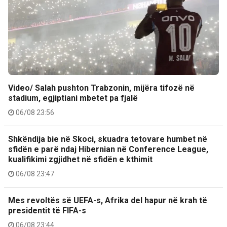
Video/ Salah pushton Trabzonin, mijëra tifozë në
stadium, egjiptiani mbetet pa fjalë
06/08 23:56
Shkëndija bie në Skoci, skuadra tetovare humbet në
sfidën e parë ndaj Hibernian në Conference League,
kualifikimi zgjidhet në sfidën e kthimit
06/08 23:47
Mes revoltës së UEFA-s, Afrika del hapur në krah të
presidentit të FIFA-s
06/08 23:44