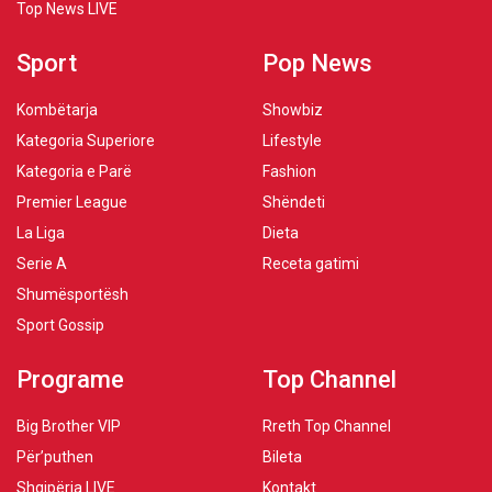
Top News LIVE
Sport
Pop News
Kombëtarja
Showbiz
Kategoria Superiore
Lifestyle
Kategoria e Parë
Fashion
Premier League
Shëndeti
La Liga
Dieta
Serie A
Receta gatimi
Shumësportësh
Sport Gossip
Programe
Top Channel
Big Brother VIP
Rreth Top Channel
Për’puthen
Bileta
Shqipëria LIVE
Kontakt