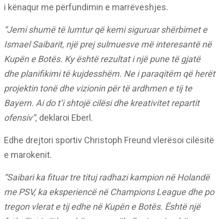
i kënaqur me përfundimin e marrëveshjes.
“Jemi shumë të lumtur që kemi siguruar shërbimet e
Ismael Saibarit, një prej sulmuesve më interesantë në
Kupën e Botës. Ky është rezultat i një pune të gjatë
dhe planifikimi të kujdesshëm. Ne i paraqitëm që herët
projektin tonë dhe vizionin për të ardhmen e tij te
Bayern. Ai do t’i shtojë cilësi dhe kreativitet repartit
ofensiv”,
deklaroi Eberl.
Edhe drejtori sportiv Christoph Freund vlerësoi cilësitë
e marokenit.
“Saibari ka fituar tre tituj radhazi kampion në Holandë
me PSV, ka eksperiencë në Champions League dhe po
tregon vlerat e tij edhe në Kupën e Botës. Është një