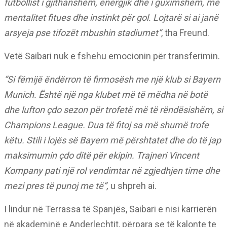
futbollist i gjithanshëm, energjik dhe i guximshëm, me
mentalitet fitues dhe instinkt për gol. Lojtarë si ai janë
arsyeja pse tifozët mbushin stadiumet”
, tha Freund.
Vetë Saibari nuk e fshehu emocionin për transferimin.
“Si fëmijë ëndërron të firmosësh me një klub si Bayern
Munich. Është një nga klubet më të mëdha në botë
dhe lufton çdo sezon për trofetë më të rëndësishëm, si
Champions League. Dua të fitoj sa më shumë trofe
këtu. Stili i lojës së Bayern më përshtatet dhe do të jap
maksimumin çdo ditë për ekipin. Trajneri Vincent
Kompany pati një rol vendimtar në zgjedhjen time dhe
mezi pres të punoj me të”,
u shpreh ai.
I lindur në Terrassa të Spanjës, Saibari e nisi karrierën
në akademinë e Anderlechtit, përpara se të kalonte te