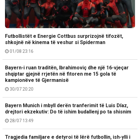
Futbollistët e Energie Cottbus surprizojnë tifozët,
shkojnë në kinema të veshur si Spiderman
01/08 23:16
Bayern-i ruan traditën, Ibrahimoviç dhe një 16-vjeçar
shqiptar gjejnë rrjetën në fitoren me 15 gola të
kampionëve të Gjermanisë
30/07 20:20
Bayern Munich i mbyll derën tranferimit të Luis Díaz,
drejtori ekzekutiv: Do të ishim budallenj po ta shisnim
28/07 13:49
Tragjedia familjare e detyroi të lërë futbollin, ish-ylli i