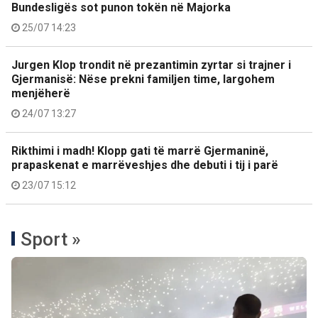
Bundesligës sot punon tokën në Majorka
25/07 14:23
Jurgen Klop trondit në prezantimin zyrtar si trajner i
Gjermanisë: Nëse prekni familjen time, largohem
menjëherë
24/07 13:27
Rikthimi i madh! Klopp gati të marrë Gjermaninë,
prapaskenat e marrëveshjes dhe debuti i tij i parë
23/07 15:12
Sport »