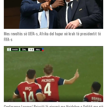
Mes revoltës së UEFA-s, Afrika del hapur në krah të presidentit të
FIFA-s
Conference League/ Pajaziti lë gjurmë me Hajdukun e Splitit me një