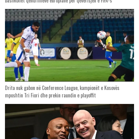
bashkohet qëndrimeve europiane për qeverisjen e FIFA-s
Drita nuk gabon në Conference League, kampionët e Kosovës
mposhtin Tri Fiori dhe prekin raundin e playoffit