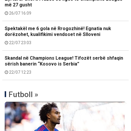
më 27 gusht
26/07 16:09
Spektakël me 6 gola në Rrogozhinë! Egnatia nuk
dorëzohet, kualifikimi vendoset në Slloveni
22/07 23:03
Skandal në Champions League! Tifozët serbë shfaqin
sërish banerin “Kosovo is Serbia”
22/07 12:23
Futboll »