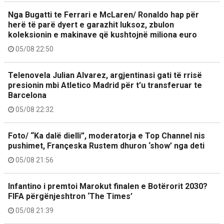
Nga Bugatti te Ferrari e McLaren/ Ronaldo hap për
herë të parë dyert e garazhit luksoz, zbulon
koleksionin e makinave që kushtojnë miliona euro
05/08 22:50
Telenovela Julian Alvarez, argjentinasi gati të rrisë
presionin mbi Atletico Madrid për t’u transferuar te
Barcelona
05/08 22:32
Foto/ “Ka dalë dielli”, moderatorja e Top Channel nis
pushimet, Françeska Rustem dhuron ‘show’ nga deti
05/08 21:56
Infantino i premtoi Marokut finalen e Botërorit 2030?
FIFA përgënjeshtron ‘The Times’
05/08 21:39