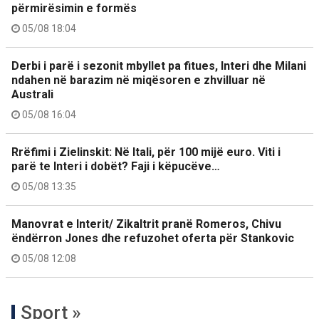
përmirësimin e formës
05/08 18:04
Derbi i parë i sezonit mbyllet pa fitues, Interi dhe Milani
ndahen në barazim në miqësoren e zhvilluar në
Australi
05/08 16:04
Rrëfimi i Zielinskit: Në Itali, për 100 mijë euro. Viti i
parë te Interi i dobët? Faji i këpucëve…
05/08 13:35
Manovrat e Interit/ Zikaltrit pranë Romeros, Chivu
ëndërron Jones dhe refuzohet oferta për Stankovic
05/08 12:08
Sport »