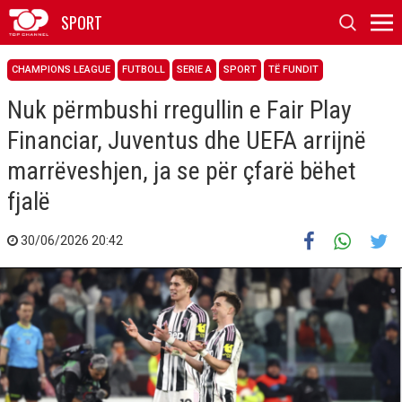
SPORT
CHAMPIONS LEAGUE
FUTBOLL
SERIE A
SPORT
TË FUNDIT
Nuk përmbushi rregullin e Fair Play
Financiar, Juventus dhe UEFA arrijnë
marrëveshjen, ja se për çfarë bëhet
fjalë
30/06/2026 20:42