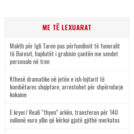
ME TË LEXUARAT
Makth për Igli Taren pas përfundimit të funeralit
të Baresit, hajdutët i grabisin çantën me sendet
personale në tren
Kthesë dramatike në jetën e ish-lojtarit të
kombëtares shqiptare, arrestohet për shpërndarje
kokaine
E kryer/ Reali “thyen” arkën, transferon për 140
milionë euro yllin që kërkoi gjatë gjithë merkatos