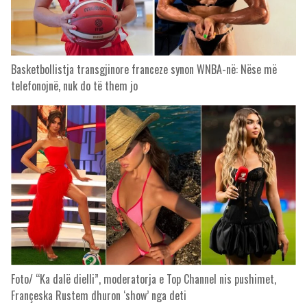
Basketbollistja transgjinore franceze synon WNBA-në: Nëse më
telefonojnë, nuk do të them jo
Foto/ “Ka dalë dielli”, moderatorja e Top Channel nis pushimet,
Françeska Rustem dhuron ‘show’ nga deti