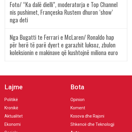
Foto/ “Ka dalë dielli”, moderatorja e Top Channel
nis pushimet, Françeska Rustem dhuron ‘show’
nga deti
Nga Bugatti te Ferrari e McLaren/ Ronaldo hap
për herë të parë dyert e garazhit luksoz, zbulon
koleksionin e makinave që kushtojnë miliona euro
Lajme
Bota
Politikë
Opinion
Kronikë
Koment
Aktualitet
Kosova dhe Rajoni
Ekonomi
Shkencë dhe Teknologji