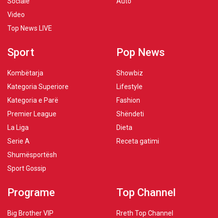
Sociale
Auto
Video
Top News LIVE
Sport
Pop News
Kombëtarja
Showbiz
Kategoria Superiore
Lifestyle
Kategoria e Parë
Fashion
Premier League
Shëndeti
La Liga
Dieta
Serie A
Receta gatimi
Shumësportësh
Sport Gossip
Programe
Top Channel
Big Brother VIP
Rreth Top Channel