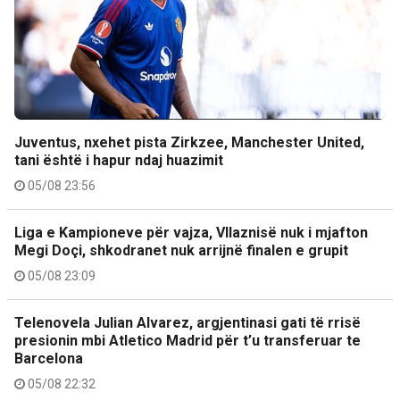
Juventus, nxehet pista Zirkzee, Manchester United,
tani është i hapur ndaj huazimit
05/08 23:56
Liga e Kampioneve për vajza, Vllaznisë nuk i mjafton
Megi Doçi, shkodranet nuk arrijnë finalen e grupit
05/08 23:09
Telenovela Julian Alvarez, argjentinasi gati të rrisë
presionin mbi Atletico Madrid për t’u transferuar te
Barcelona
05/08 22:32