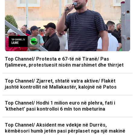
Top Channel/ Protesta e 67-të në Tiranë/ Pas
fjalimeve, protestuesit nisën marshimet dhe thirrjet
Top Channel/ Zjarret, shtatë vatra aktive/ Flakët
jashtë kontrollit në Mallakastër, kalojnë në Patos
Top Channel/ Hodhi 1 milion euro në plehra, fati i
‘kthehet’ pasi kontrolloi 6 mln ton mbeturina
Top Channel/ Aksident me vdekje në Durrës,
këmbësori humb jetën pasi përplaset nga një makinë