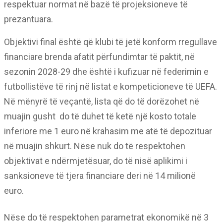
respektuar normat në bazë të projeksioneve të
prezantuara.
Objektivi final është që klubi të jetë konform rregullave
financiare brenda afatit përfundimtar të paktit, në
sezonin 2028-29 dhe është i kufizuar në federimin e
futbollistëve të rinj në listat e kompeticioneve të UEFA.
Në mënyrë të veçantë, lista që do të dorëzohet në
muajin gusht
do të duhet të ketë një kosto totale
inferiore me 1 euro në krahasim me atë të depozituar
në muajin shkurt. Nëse nuk do të respektohen
objektivat e ndërmjetësuar, do të nisë aplikimi i
sanksioneve të tjera financiare deri në 14 milionë
euro.
Nëse do të respektohen parametrat ekonomikë në 3