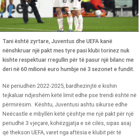
Tani është zyrtare, Juventus dhe UEFA kanë
nënshkruar një pakt mes tyre pasi klubi torinez nuk
kishte respektuar rregullin për të pasur një bilanc me
deri në 60 milionë euro humbje në 3 sezonet e fundit.
Në periudhën 2022-2025, bardhezinjtë e kishin
tejkaluar ndjeshëm këtë limit edhe pse trendi është në
përmirësim. Kështu, Juventusi ashtu sikurse edhe
Neëcastle e mbyllën këtë çështje me një pakt për një
periudhë 3 vjeçare, kohëzgjatja e së cilës, sipas asaj
që thekson UEFA, varet nga aftësia e klubit për të