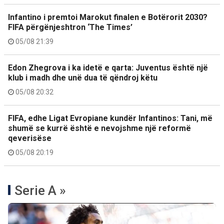
Infantino i premtoi Marokut finalen e Botërorit 2030?
FIFA përgënjeshtron ‘The Times’
05/08 21:39
Edon Zhegrova i ka idetë e qarta: Juventus është një
klub i madh dhe unë dua të qëndroj këtu
05/08 20:32
FIFA, edhe Ligat Evropiane kundër Infantinos: Tani, më
shumë se kurrë është e nevojshme një reformë
qeverisëse
05/08 20:19
Serie A »