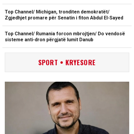
Top Channel/ Michigan, tronditen demokratët/
Zgjedhjet promare për Senatin i fiton Abdul El-Sayed
Top Channel/ Rumania forcon mbrojtjen/ Do vendosë
sisteme anti-dron përgjatë lumit Danub
SPORT • KRYESORE