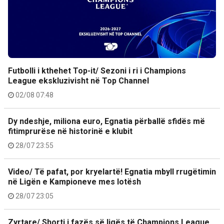
Futbolli i kthehet Top-it/ Sezoni i ri i Champions
League ekskluzivisht në Top Channel
02/08 07:48
Dy ndeshje, miliona euro, Egnatia përballë sfidës më
fitimprurëse në historinë e klubit
28/07 23:55
Video/ Të pafat, por kryelartë! Egnatia mbyll rrugëtimin
në Ligën e Kampioneve mes lotësh
28/07 23:05
Zyrtare/ Shorti i fazës së ligës të Champions League