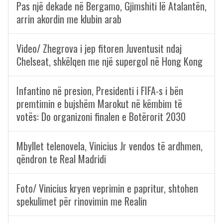
Pas një dekade në Bergamo, Gjimshiti lë Atalantën,
arrin akordin me klubin arab
Video/ Zhegrova i jep fitoren Juventusit ndaj
Chelseat, shkëlqen me një supergol në Hong Kong
Infantino në presion, Presidenti i FIFA-s i bën
premtimin e bujshëm Marokut në këmbim të
votës: Do organizoni finalen e Botërorit 2030
Mbyllet telenovela, Vinicius Jr vendos të ardhmen,
qëndron te Real Madridi
Foto/ Vinicius kryen veprimin e papritur, shtohen
spekulimet për rinovimin me Realin