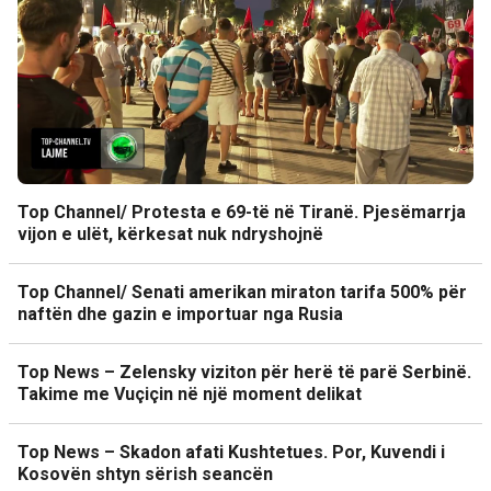
Top Channel/ Protesta e 69-të në Tiranë. Pjesëmarrja
vijon e ulët, kërkesat nuk ndryshojnë
Top Channel/ Senati amerikan miraton tarifa 500% për
naftën dhe gazin e importuar nga Rusia
Top News – Zelensky viziton për herë të parë Serbinë.
Takime me Vuçiçin në një moment delikat
Top News – Skadon afati Kushtetues. Por, Kuvendi i
Kosovën shtyn sërish seancën