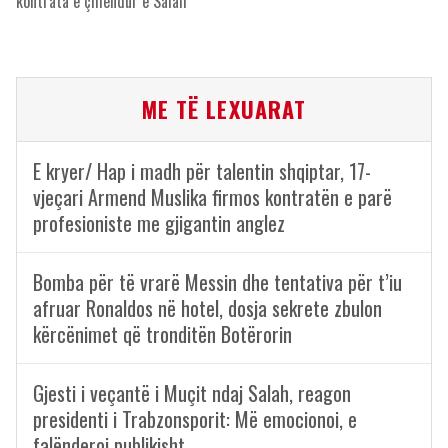
kontrata e çmendur e Salah
ME TË LEXUARAT
E kryer/ Hap i madh për talentin shqiptar, 17-
vjeçari Armend Muslika firmos kontratën e parë
profesioniste me gjigantin anglez
Bomba për të vrarë Messin dhe tentativa për t’iu
afruar Ronaldos në hotel, dosja sekrete zbulon
kërcënimet që tronditën Botërorin
Gjesti i veçantë i Muçit ndaj Salah, reagon
presidenti i Trabzonsporit: Më emocionoi, e
falënderoj publikisht