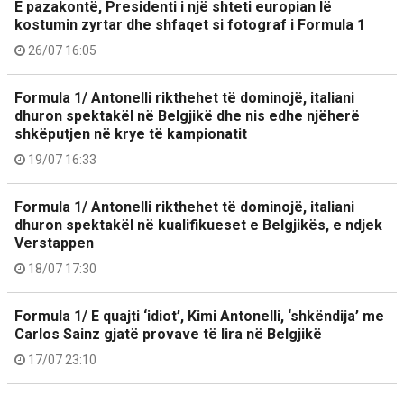
E pazakontë, Presidenti i një shteti europian lë
kostumin zyrtar dhe shfaqet si fotograf i Formula 1
26/07 16:05
Formula 1/ Antonelli rikthehet të dominojë, italiani
dhuron spektakël në Belgjikë dhe nis edhe njëherë
shkëputjen në krye të kampionatit
19/07 16:33
Formula 1/ Antonelli rikthehet të dominojë, italiani
dhuron spektakël në kualifikueset e Belgjikës, e ndjek
Verstappen
18/07 17:30
Formula 1/ E quajti ‘idiot’, Kimi Antonelli, ‘shkëndija’ me
Carlos Sainz gjatë provave të lira në Belgjikë
17/07 23:10