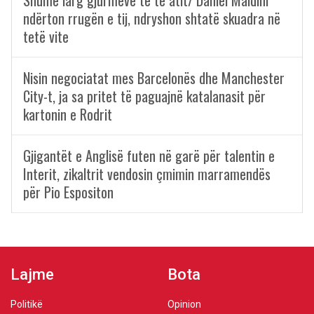
Shumë larg gjurmëve të të atit/ Daniel Maldini
ndërton rrugën e tij, ndryshon shtatë skuadra në
tetë vite
Nisin negociatat mes Barcelonës dhe Manchester
City-t, ja sa pritet të paguajnë katalanasit për
kartonin e Rodrit
Gjigantët e Anglisë futen në garë për talentin e
Interit, zikaltrit vendosin çmimin marramendës
për Pio Espositon
Lajme
Bota
Politikë
Opinion