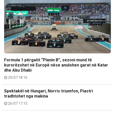
Formula 1 përgatit “Planin B”, sezoni mund të
kurorëzohet në Europë nëse anulohen garat në Katar
dhe Abu Dhabi
29/07 18:16
Spektakël në Hungari, Norris triumfon, Piastri
tradhtohet nga makina
26/07 17:15