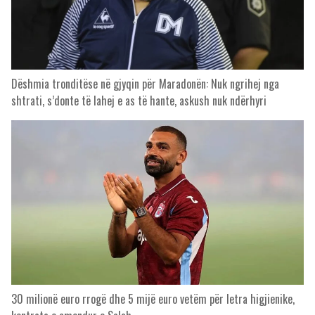
Dëshmia tronditëse në gjyqin për Maradonën: Nuk ngrihej nga
shtrati, s’donte të lahej e as të hante, askush nuk ndërhyri
30 milionë euro rrogë dhe 5 mijë euro vetëm për letra higjienike,