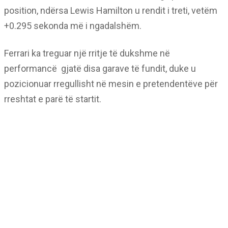
position, ndërsa Lewis Hamilton u rendit i treti, vetëm
+0.295 sekonda më i ngadalshëm.
Ferrari ka treguar një rritje të dukshme në
performancë gjatë disa garave të fundit, duke u
pozicionuar rregullisht në mesin e pretendentëve për
rreshtat e parë të startit.