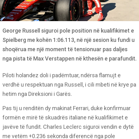
George Russell siguroi pole position në kualifikimet e
Spielberg me kohën 1:06.113, në një sesion ku fundi u
shoqërua me një moment të tensionuar pas daljes
nga pista të Max Verstappen në kthesën e parafundit.
Piloti holandez doli i padëmtuar, ndërsa flamujt e
verdhë u respektuan nga Russell, i cili mbeti në krye pa
hetim nga Direksioni i Garës.
Pas tij u renditën dy makinat Ferrari, duke konfirmuar
formën e mirë të skuadrës italiane në kualifikimet e
javëve të fundit. Charles Leclerc siguroi vendin e dytë
me vetëm +0.236 sekonda diferencë nga pole