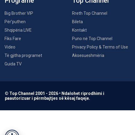
Programe
Top Channel
Big Brother VIP
Rreth Top Channel
Për’puthen
Bileta
Shqipëria LIVE
Kontakt
Fiks Fare
Puno në Top Channel
Video
Privacy Policy & Terms of Use
Të gjitha programet
Aksesueshmëria
Guida TV
© Top Channel 2001 - 2026 • Ndalohet riprodhimi i
paautorizuar i përmbajtjes së kësaj faqeje.