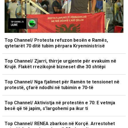
Top Channel/ Protesta refuzon besën e Ramës,
qytetarët 70 ditë tubim përpara Kryeministrisë
Top Channel/ Zjarri, thirrje urgjente për evakuim në
Krujë. Flakët rrezikojnë bizneset dhe 30 shtëpi
Top Channel/ Nga fjalimet për Ramën te tensionet në
protestë, çfarë ndodhi në tubimin e 70-të
Top Channel/ Aktivistja në protestën e 70: E vetmja
besë që të japim, s’largohemi pa ikur ti
Top Channel/ RENEA zbarkon në Korçë. Arrestohet