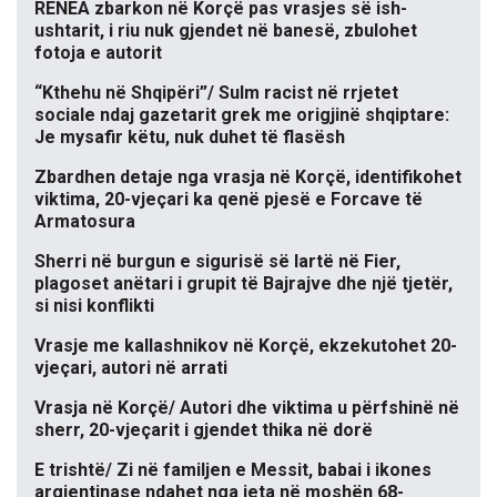
RENEA zbarkon në Korçë pas vrasjes së ish-
ushtarit, i riu nuk gjendet në banesë, zbulohet
fotoja e autorit
“Kthehu në Shqipëri”/ Sulm racist në rrjetet
sociale ndaj gazetarit grek me origjinë shqiptare:
Je mysafir këtu, nuk duhet të flasësh
Zbardhen detaje nga vrasja në Korçë, identifikohet
viktima, 20-vjeçari ka qenë pjesë e Forcave të
Armatosura
Sherri në burgun e sigurisë së lartë në Fier,
plagoset anëtari i grupit të Bajrajve dhe një tjetër,
si nisi konflikti
Vrasje me kallashnikov në Korçë, ekzekutohet 20-
vjeçari, autori në arrati
Vrasja në Korçë/ Autori dhe viktima u përfshinë në
sherr, 20-vjeçarit i gjendet thika në dorë
E trishtë/ Zi në familjen e Messit, babai i ikones
argjentinase ndahet nga jeta në moshën 68-