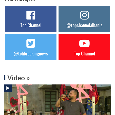
Top Channel
@topchannelalbania
@tchbreakingnews
Top Channel
Video »