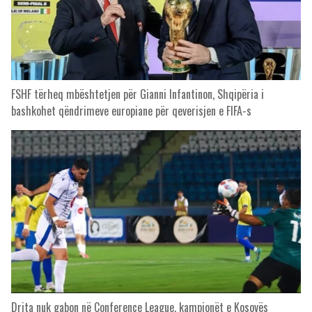
FSHF tërheq mbështetjen për Gianni Infantinon, Shqipëria i
bashkohet qëndrimeve europiane për qeverisjen e FIFA-s
Drita nuk gabon në Conference League, kampionët e Kosovës