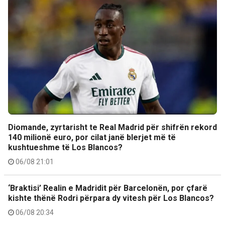
Diomande, zyrtarisht te Real Madrid për shifrën rekord
140 milionë euro, por cilat janë blerjet më të
kushtueshme të Los Blancos?
06/08 21:01
‘Braktisi’ Realin e Madridit për Barcelonën, por çfarë
kishte thënë Rodri përpara dy vitesh për Los Blancos?
06/08 20:34