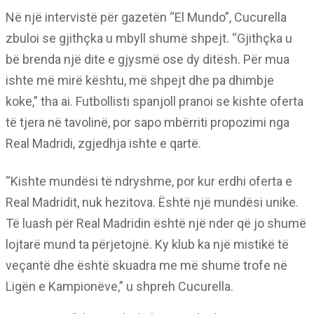
Në një intervistë për gazetën “El Mundo”, Cucurella
zbuloi se gjithçka u mbyll shumë shpejt. “Gjithçka u
bë brenda një dite e gjysmë ose dy ditësh. Për mua
ishte më mirë kështu, më shpejt dhe pa dhimbje
koke,” tha ai. Futbollisti spanjoll pranoi se kishte oferta
të tjera në tavolinë, por sapo mbërriti propozimi nga
Real Madridi, zgjedhja ishte e qartë.
“Kishte mundësi të ndryshme, por kur erdhi oferta e
Real Madridit, nuk hezitova. Është një mundësi unike.
Të luash për Real Madridin është një nder që jo shumë
lojtarë mund ta përjetojnë. Ky klub ka një mistikë të
veçantë dhe është skuadra me më shumë trofe në
Ligën e Kampionëve,” u shpreh Cucurella.