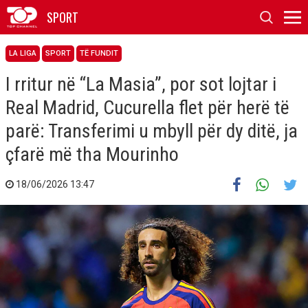
SPORT
LA LIGA
SPORT
TË FUNDIT
I rritur në “La Masia”, por sot lojtar i
Real Madrid, Cucurella flet për herë të
parë: Transferimi u mbyll për dy ditë, ja
çfarë më tha Mourinho
18/06/2026 13:47