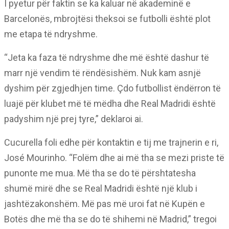
I pyetur për faktin se ka kaluar në akademinë e
Barcelonës, mbrojtësi theksoi se futbolli është plot
me etapa të ndryshme.
“Jeta ka faza të ndryshme dhe më është dashur të
marr një vendim të rëndësishëm. Nuk kam asnjë
dyshim për zgjedhjen time. Çdo futbollist ëndërron të
luajë për klubet më të mëdha dhe Real Madridi është
padyshim një prej tyre,” deklaroi ai.
Cucurella foli edhe për kontaktin e tij me trajnerin e ri,
José Mourinho. “Folëm dhe ai më tha se mezi priste të
punonte me mua. Më tha se do të përshtatesha
shumë mirë dhe se Real Madridi është një klub i
jashtëzakonshëm. Më pas më uroi fat në Kupën e
Botës dhe më tha se do të shihemi në Madrid,” tregoi