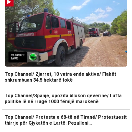
Top Channel/ Zjarret, 10 vatra ende aktive/ Flakët
shkrumbuan 34.5 hektarë tokë
Top Channel/Spanjë, opozita bllokon qeverinë/ Lufta
politike lë në rrugë 1000 fëmijë marokenë
Top Channel/ Protesta e 68-të në Tiranë/ Protestuesit
thirrje për Gjykatën e Lartë: Pezulloni…