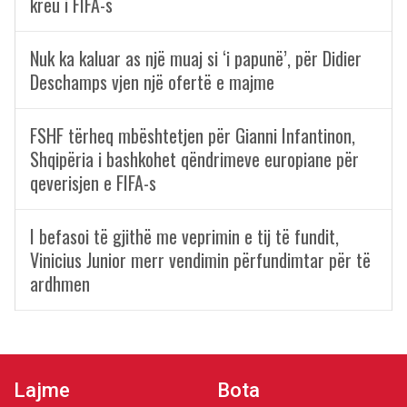
kreu i FIFA-s
Nuk ka kaluar as një muaj si ‘i papunë’, për Didier
Deschamps vjen një ofertë e majme
FSHF tërheq mbështetjen për Gianni Infantinon,
Shqipëria i bashkohet qëndrimeve europiane për
qeverisjen e FIFA-s
I befasoi të gjithë me veprimin e tij të fundit,
Vinicius Junior merr vendimin përfundimtar për të
ardhmen
Lajme
Bota