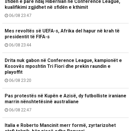
sfidën e parë ndaj Hibernian në Conference League,
kualifikimi zgjidhet në sfidën e kthimit
06/08 23:47
Mes revoltës së UEFA-s, Afrika del hapur në krah të
presidentit të FIFA-s
06/08 23:44
Drita nuk gabon në Conference League, kampionët e
Kosovës mposhtin Tri Fiori dhe prekin raundin e
playoffit
06/08 23:20
Pas protestës në Kupën e Azisë, dy futbolliste iraniane
marrin nënshtetësinë australiane
06/08 22:47
Italia e Roberto Mancinit merr formë, zyrtarizohet