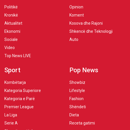
Politikë
Opinion
Kronikë
Koment
Aktualitet
Kosova dhe Rajoni
Ekonomi
Shkencë dhe Teknologji
Sociale
Auto
Video
Top News LIVE
Sport
Pop News
Kombëtarja
Showbiz
Kategoria Superiore
Lifestyle
Kategoria e Parë
Fashion
Premier League
Shëndeti
La Liga
Dieta
Serie A
Receta gatimi