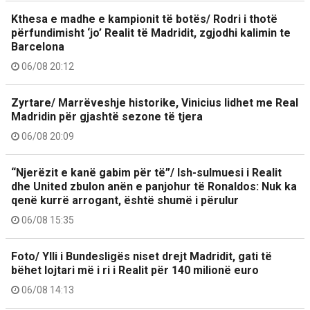
Kthesa e madhe e kampionit të botës/ Rodri i thotë
përfundimisht ‘jo’ Realit të Madridit, zgjodhi kalimin te
Barcelona
06/08 20:12
Zyrtare/ Marrëveshje historike, Vinicius lidhet me Real
Madridin për gjashtë sezone të tjera
06/08 20:09
“Njerëzit e kanë gabim për të”/ Ish-sulmuesi i Realit
dhe United zbulon anën e panjohur të Ronaldos: Nuk ka
qenë kurrë arrogant, është shumë i përulur
06/08 15:35
Foto/ Ylli i Bundesligës niset drejt Madridit, gati të
bëhet lojtari më i ri i Realit për 140 milionë euro
06/08 14:13