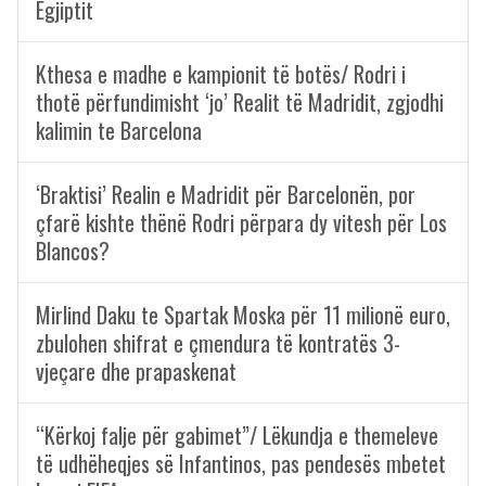
Egjiptit
Kthesa e madhe e kampionit të botës/ Rodri i
thotë përfundimisht ‘jo’ Realit të Madridit, zgjodhi
kalimin te Barcelona
‘Braktisi’ Realin e Madridit për Barcelonën, por
çfarë kishte thënë Rodri përpara dy vitesh për Los
Blancos?
Mirlind Daku te Spartak Moska për 11 milionë euro,
zbulohen shifrat e çmendura të kontratës 3-
vjeçare dhe prapaskenat
“Kërkoj falje për gabimet”/ Lëkundja e themeleve
të udhëheqjes së Infantinos, pas pendesës mbetet