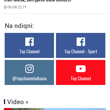
stafi teknik, bën pjesë edhe Bonucci
06/08 22:19
Na ndiqni:
Top Channel
Top Channel - Sport
@topchannelalbania
Top Channel
Video »