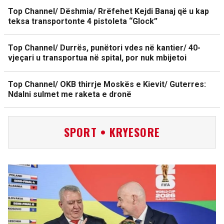
Top Channel/ Dëshmia/ Rrëfehet Kejdi Banaj që u kap
teksa transportonte 4 pistoleta “Glock”
Top Channel/ Durrës, punëtori vdes në kantier/ 40-
vjeçari u transportua në spital, por nuk mbijetoi
Top Channel/ OKB thirrje Moskës e Kievit/ Guterres:
Ndalni sulmet me raketa e dronë
SPORT • KRYESORE