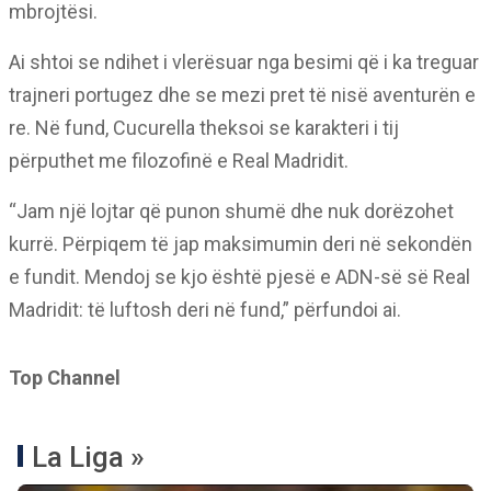
mbrojtësi.
Ai shtoi se ndihet i vlerësuar nga besimi që i ka treguar
trajneri portugez dhe se mezi pret të nisë aventurën e
re. Në fund, Cucurella theksoi se karakteri i tij
përputhet me filozofinë e Real Madridit.
“Jam një lojtar që punon shumë dhe nuk dorëzohet
kurrë. Përpiqem të jap maksimumin deri në sekondën
e fundit. Mendoj se kjo është pjesë e ADN-së së Real
Madridit: të luftosh deri në fund,” përfundoi ai.
Top Channel
La Liga »