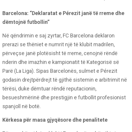
Barcelona: “Deklaratat e Pérezit janë të rreme dhe
dëmtojnë futbollin”
Në qëndrimin e saj zyrtar, FC Barcelona deklaron
prerazi se thëniet e numrit një të klubit madrilen,
përveçse janë plotësisht të rreme, cenojnë rëndë
nderin dhe imazhin e kampionatit të Kategorisë së
Parë (La Liga). Sipas Barcelonës, sulmet e Pérezit
godasin drejtpërdrejt të gjithë sistemin e arbitrimit në
tërësi, duke dëmtuar rëndë reputacionin,
besueshmërinë dhe prestigjin e futbollit profesionist
spanjoll në botë.
Kërkesa për masa gjyqësore dhe penalitete