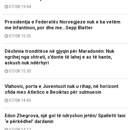
07/08 19:44
Presidentja e Federatës Norvegjeze nuk e ka vetëm
me Infantinon, por dhe me…Sepp Blatter
07/08 15:35
Dëshmia tronditëse në gjyqin për Maradonën: Nuk
ngrihej nga shtrati, s’donte të lahej e as të hante,
askush nuk ndërhyri
07/08 15:30
Vlahovic, porta e Juventusit nuk u rihap, në horizont
sfida mes Atletico e Besiktas për sulmuesin
07/08 14:45
Edon Zhegrova, një gol të ndryshon jetën/ Spalletti tani
‘e përkëdhel’ dardanin
07/08 14:12