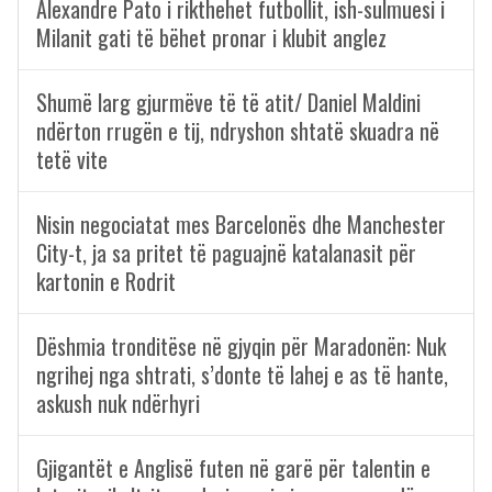
Alexandre Pato i rikthehet futbollit, ish-sulmuesi i
Milanit gati të bëhet pronar i klubit anglez
Shumë larg gjurmëve të të atit/ Daniel Maldini
ndërton rrugën e tij, ndryshon shtatë skuadra në
tetë vite
Nisin negociatat mes Barcelonës dhe Manchester
City-t, ja sa pritet të paguajnë katalanasit për
kartonin e Rodrit
Dëshmia tronditëse në gjyqin për Maradonën: Nuk
ngrihej nga shtrati, s’donte të lahej e as të hante,
askush nuk ndërhyri
Gjigantët e Anglisë futen në garë për talentin e