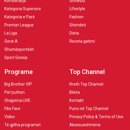
Kombëtarja
Showbiz
Kategoria Superiore
Lifestyle
Kategoria e Parë
Fashion
Premier League
Shëndeti
La Liga
Dieta
Serie A
Receta gatimi
Shumësportësh
Sport Gossip
Programe
Top Channel
Big Brother VIP
Rreth Top Channel
Për’puthen
Bileta
Shqipëria LIVE
Kontakt
Fiks Fare
Puno në Top Channel
Video
Privacy Policy & Terms of Use
Të gjitha programet
Aksesueshmëria