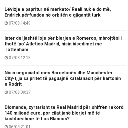
Lëvizje e papritur në merkato/ Reali nuk e do më,
Endrick përfundon në orbitën e gjigantit turk
07/08 14:49
Inter del jashtë loje për blerjen e Romeros, mbrojtësi i
thotë ‘po’ Atletico Madrid, nisin bisedimet me
Tottenham
07/08 12:13
Nisin negociatat mes Barcelonës dhe Manchester
City-t, ja sa pritet të paguajnë katalanasit për kartonin
e Rodrit
07/08 09:37
Diomande, zyrtarisht te Real Madrid për shifrën rekord
140 milionë euro, por cilat janë blerjet më të
kushtueshme të Los Blancos?
06/08 21:01