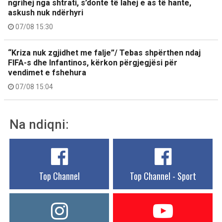
ngrihej nga shtrati, s’donte të lahej e as të hante,
askush nuk ndërhyri
07/08 15:30
“Kriza nuk zgjidhet me falje”/ Tebas shpërthen ndaj
FIFA-s dhe Infantinos, kërkon përgjegjësi për
vendimet e fshehura
07/08 15:04
Na ndiqni:
Top Channel
Top Channel - Sport