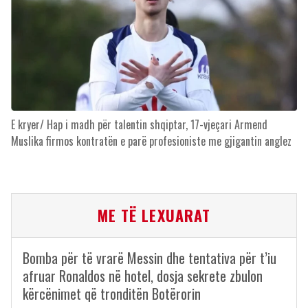
E kryer/ Hap i madh për talentin shqiptar, 17-vjeçari Armend
Muslika firmos kontratën e parë profesioniste me gjigantin anglez
ME TË LEXUARAT
Bomba për të vrarë Messin dhe tentativa për t’iu
afruar Ronaldos në hotel, dosja sekrete zbulon
kërcënimet që tronditën Botërorin