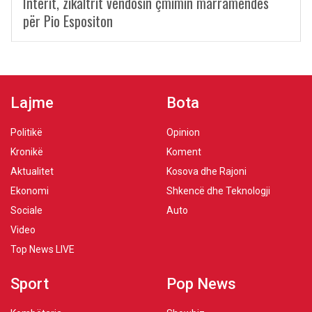
Interit, zikaltrit vendosin çmimin marramendës
për Pio Espositon
Lajme
Bota
Politikë
Opinion
Kronikë
Koment
Aktualitet
Kosova dhe Rajoni
Ekonomi
Shkencë dhe Teknologji
Sociale
Auto
Video
Top News LIVE
Sport
Pop News