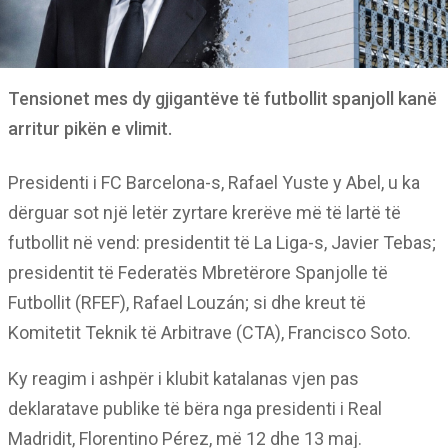
Tensionet mes dy gjigantëve të futbollit spanjoll kanë
arritur pikën e vlimit.
Presidenti i FC Barcelona-s, Rafael Yuste y Abel, u ka
dërguar sot një letër zyrtare krerëve më të lartë të
futbollit në vend: presidentit të La Liga-s, Javier Tebas;
presidentit të Federatës Mbretërore Spanjolle të
Futbollit (RFEF), Rafael Louzán; si dhe kreut të
Komitetit Teknik të Arbitrave (CTA), Francisco Soto.
Ky reagim i ashpër i klubit katalanas vjen pas
deklaratave publike të bëra nga presidenti i Real
Madridit, Florentino Pérez, më 12 dhe 13 maj.