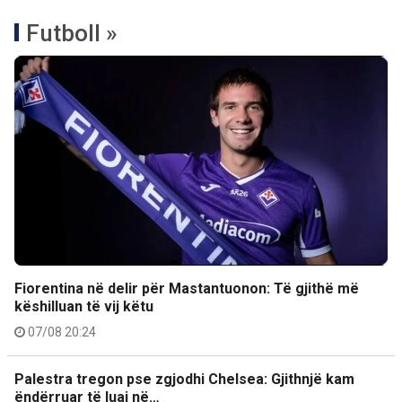
Futboll »
Fiorentina në delir për Mastantuonon: Të gjithë më
këshilluan të vij këtu
07/08 20:24
Palestra tregon pse zgjodhi Chelsea: Gjithnjë kam
ëndërruar të luaj në…