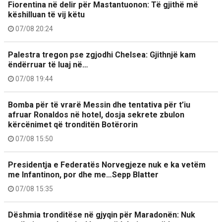
Fiorentina në delir për Mastantuonon: Të gjithë më
këshilluan të vij këtu
07/08 20:24
Palestra tregon pse zgjodhi Chelsea: Gjithnjë kam
ëndërruar të luaj në…
07/08 19:44
Bomba për të vrarë Messin dhe tentativa për t’iu
afruar Ronaldos në hotel, dosja sekrete zbulon
kërcënimet që tronditën Botërorin
07/08 15:50
Presidentja e Federatës Norvegjeze nuk e ka vetëm
me Infantinon, por dhe me…Sepp Blatter
07/08 15:35
Dëshmia tronditëse në gjyqin për Maradonën: Nuk