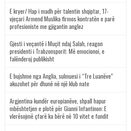
E kryer/ Hap i madh për talentin shqiptar, 17-
vjeçari Armend Muslika firmos kontratën e parë
profesioniste me gjigantin anglez
Gjesti i veçantë i Muçit ndaj Salah, reagon
presidenti i Trabzonsporit: Më emocionoi, e
falënderoj publikisht
E bujshme nga Anglia, sulmuesi i “Tre Luanëve”
akuzohet për dhunë në një klub nate
Argjentina kundër europianëve, shpall hapur
mbështetjen e plotë për Gianni Infantinon: E
vlerësojmë çfarë ka bërë në 10 vitet e fundit