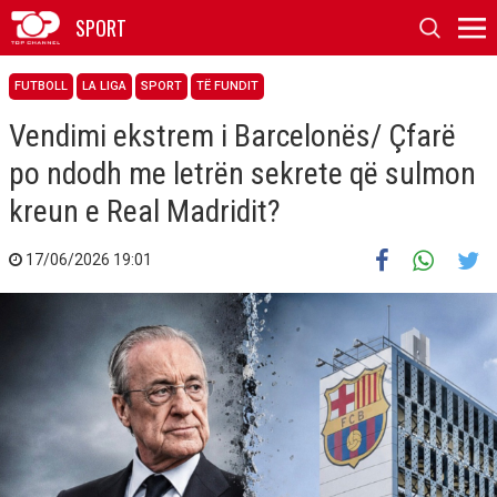
SPORT
FUTBOLL
LA LIGA
SPORT
TË FUNDIT
Vendimi ekstrem i Barcelonës/ Çfarë
po ndodh me letrën sekrete që sulmon
kreun e Real Madridit?
17/06/2026 19:01