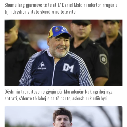
Shumë larg gjurmëve të të atit/ Daniel Maldini ndërton rrugën e
tij, ndryshon shtatë skuadra në tetë vite
Dëshmia tronditëse në gjyqin për Maradonën: Nuk ngrihej nga
shtrati, s’donte të lahej e as të hante, askush nuk ndërhyri