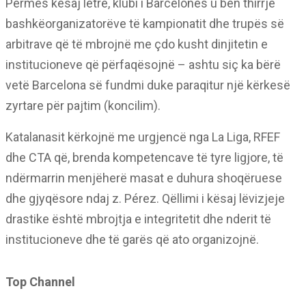
Përmes kësaj letre, klubi i Barcelonës u bën thirrje
bashkëorganizatorëve të kampionatit dhe trupës së
arbitrave që të mbrojnë me çdo kusht dinjitetin e
institucioneve që përfaqësojnë – ashtu siç ka bërë
vetë Barcelona së fundmi duke paraqitur një kërkesë
zyrtare për pajtim (koncilim).
Katalanasit kërkojnë me urgjencë nga La Liga, RFEF
dhe CTA që, brenda kompetencave të tyre ligjore, të
ndërmarrin menjëherë masat e duhura shoqëruese
dhe gjyqësore ndaj z. Pérez. Qëllimi i kësaj lëvizjeje
drastike është mbrojtja e integritetit dhe nderit të
institucioneve dhe të garës që ato organizojnë.
Top Channel