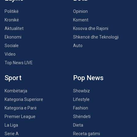
Politikë
Opinion
Kronikë
Koment
Aktualitet
Kosova dhe Rajoni
Ekonomi
Shkencë dhe Teknologji
Sociale
Auto
Video
Top News LIVE
Sport
Pop News
Kombëtarja
Showbiz
Kategoria Superiore
Lifestyle
Kategoria e Parë
Fashion
Premier League
Shëndeti
La Liga
Dieta
Serie A
Receta gatimi