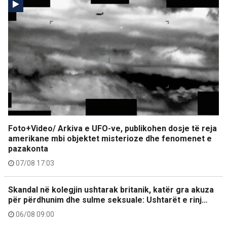
Foto+Video/ Arkiva e UFO-ve, publikohen dosje të reja
amerikane mbi objektet misterioze dhe fenomenet e
pazakonta
07/08 17:03
Skandal në kolegjin ushtarak britanik, katër gra akuza
për përdhunim dhe sulme seksuale: Ushtarët e rinj…
06/08 09:00