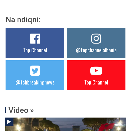
Na ndiqni:
Top Channel
@topchannelalbania
@tchbreakingnews
Top Channel
Video »