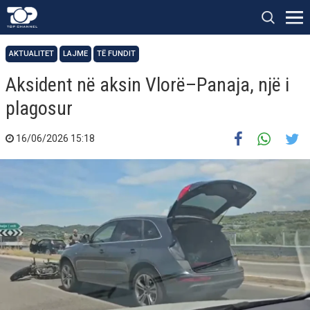
AKTUALITET
LAJME
TË FUNDIT
Aksident në aksin Vlorë–Panaja, një i
plagosur
16/06/2026 15:18