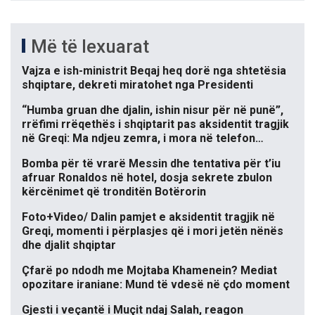
Më të lexuarat
Vajza e ish-ministrit Beqaj heq dorë nga shtetësia
shqiptare, dekreti miratohet nga Presidenti
“Humba gruan dhe djalin, ishin nisur për në punë”,
rrëfimi rrëqethës i shqiptarit pas aksidentit tragjik
në Greqi: Ma ndjeu zemra, i mora në telefon…
Bomba për të vrarë Messin dhe tentativa për t’iu
afruar Ronaldos në hotel, dosja sekrete zbulon
kërcënimet që tronditën Botërorin
Foto+Video/ Dalin pamjet e aksidentit tragjik në
Greqi, momenti i përplasjes që i mori jetën nënës
dhe djalit shqiptar
Çfarë po ndodh me Mojtaba Khamenein? Mediat
opozitare iraniane: Mund të vdesë në çdo moment
Gjesti i veçantë i Muçit ndaj Salah, reagon