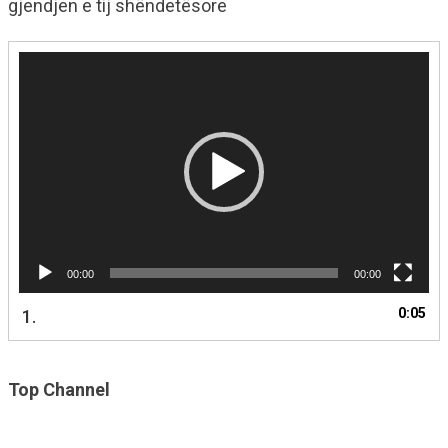
gjendjen e tij shëndetësore
Video
Player
00:00
00:00
0:05
1.
Top Channel