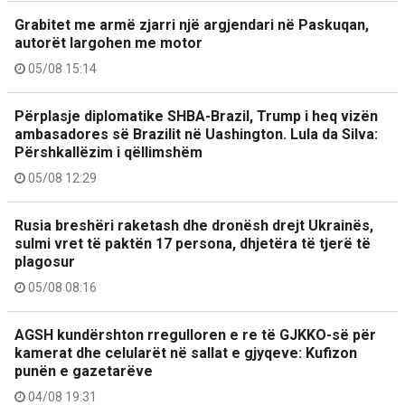
Grabitet me armë zjarri një argjendari në Paskuqan,
autorët largohen me motor
05/08 15:14
Përplasje diplomatike SHBA-Brazil, Trump i heq vizën
ambasadores së Brazilit në Uashington. Lula da Silva:
Përshkallëzim i qëllimshëm
05/08 12:29
Rusia breshëri raketash dhe dronësh drejt Ukrainës,
sulmi vret të paktën 17 persona, dhjetëra të tjerë të
plagosur
05/08 08:16
AGSH kundërshton rregulloren e re të GJKKO-së për
kamerat dhe celularët në sallat e gjyqeve: Kufizon
punën e gazetarëve
04/08 19:31