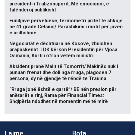
presidenti i Trabzonsporit: Më emocionoi, e
falënderoj publikisht
Fundjavë përvëluese, termometri pritet të shkojë
në 41 gradë Celsius/ Parashikimi i motit për javën
e ardhshme
Negociatat e dështuara në Kosovë, zbulohen
prapaskenat. LDK kërkon Presidentin për Vjosa
Osmanin, Kurti i ofron vetëm ministri
Aksident pranë Malit të Tomorrit/ Makinës nuk i
punuan frenat dhe doli nga rruga, plagosen 7
persona, dy në gjendje të rëndë te Trauma
“Rruga jonë është e qartë”/ BE nën presion për
anëtarët e rinj, Rama për Financial Times:
Shqipëria ndodhet në momentin më të mirë
Lajme
Bota