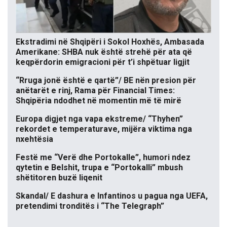
Ekstradimi në Shqipëri i Sokol Hoxhës, Ambasada
Amerikane: SHBA nuk është strehë për ata që
keqpërdorin emigracioni për t’i shpëtuar ligjit
“Rruga jonë është e qartë”/ BE nën presion për
anëtarët e rinj, Rama për Financial Times:
Shqipëria ndodhet në momentin më të mirë
Europa digjet nga vapa ekstreme/ “Thyhen”
rekordet e temperaturave, mijëra viktima nga
nxehtësia
Festë me “Verë dhe Portokalle”, humori ndez
qytetin e Belshit, trupa e “Portokalli” mbush
shëtitoren buzë liqenit
Skandal/ E dashura e Infantinos u pagua nga UEFA,
pretendimi tronditës i “The Telegraph”