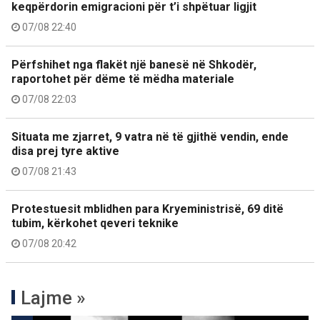
keqpërdorin emigracioni për t’i shpëtuar ligjit
07/08 22:40
Përfshihet nga flakët një banesë në Shkodër,
raportohet për dëme të mëdha materiale
07/08 22:03
Situata me zjarret, 9 vatra në të gjithë vendin, ende
disa prej tyre aktive
07/08 21:43
Protestuesit mblidhen para Kryeministrisë, 69 ditë
tubim, kërkohet qeveri teknike
07/08 20:42
Lajme »