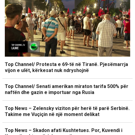
Top Channel/ Protesta e 69-të në Tiranë. Pjesëmarrja
vijon e ulët, kërkesat nuk ndryshojnë
Top Channel/ Senati amerikan miraton tarifa 500% për
naftën dhe gazin e importuar nga Rusia
Top News – Zelensky viziton për herë të parë Serbinë.
Takime me Vuçiçin në një moment delikat
Top News – Skadon afati Kushtetues. Por, Kuvendi i