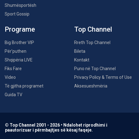
Shumësportësh
Sport Gossip
Programe
Top Channel
Big Brother VIP
Rreth Top Channel
Për’puthen
Bileta
Shqipëria LIVE
Kontakt
Fiks Fare
Puno në Top Channel
Video
Privacy Policy & Terms of Use
Të gjitha programet
Aksesueshmëria
Guida TV
© Top Channel 2001 - 2026 • Ndalohet riprodhimi i
paautorizuar i përmbajtjes së kësaj faqeje.