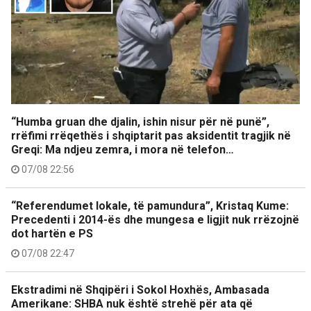
“Humba gruan dhe djalin, ishin nisur për në punë”,
rrëfimi rrëqethës i shqiptarit pas aksidentit tragjik në
Greqi: Ma ndjeu zemra, i mora në telefon…
07/08 22:56
“Referendumet lokale, të pamundura”, Kristaq Kume:
Precedenti i 2014-ës dhe mungesa e ligjit nuk rrëzojnë
dot hartën e PS
07/08 22:47
Ekstradimi në Shqipëri i Sokol Hoxhës, Ambasada
Amerikane: SHBA nuk është strehë për ata që