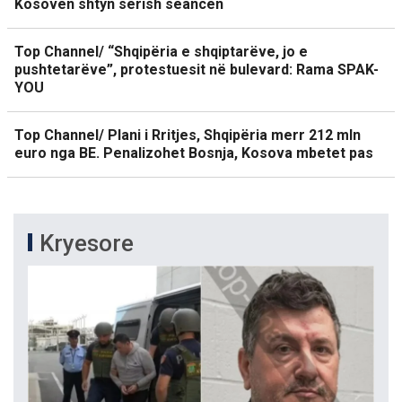
Kosovën shtyn sërish seancën
Top Channel/ “Shqipëria e shqiptarëve, jo e
pushtetarëve”, protestuesit në bulevard: Rama SPAK-
YOU
Top Channel/ Plani i Rritjes, Shqipëria merr 212 mln
euro nga BE. Penalizohet Bosnja, Kosova mbetet pas
Kryesore