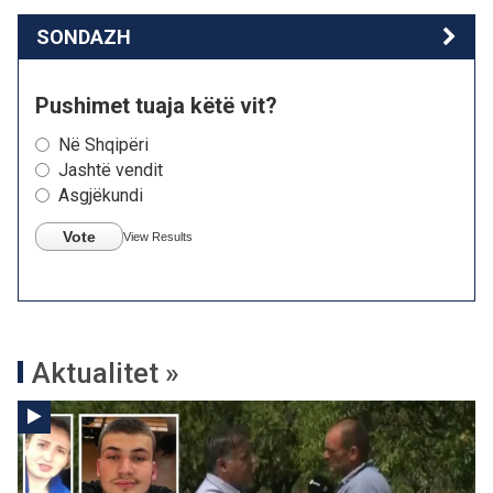
SONDAZH
Pushimet tuaja këtë vit?
Në Shqipëri
Jashtë vendit
Asgjëkundi
Vote
View Results
Aktualitet »