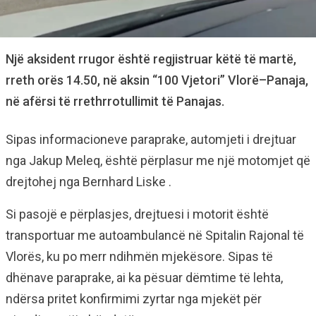
Një aksident rrugor është regjistruar këtë të martë,
rreth orës 14.50, në aksin “100 Vjetori” Vlorë–Panaja,
në afërsi të rrethrrotullimit të Panajas.
Sipas informacioneve paraprake, automjeti i drejtuar
nga Jakup Meleq, është përplasur me një motomjet që
drejtohej nga Bernhard Liske .
Si pasojë e përplasjes, drejtuesi i motorit është
transportuar me autoambulancë në Spitalin Rajonal të
Vlorës, ku po merr ndihmën mjekësore. Sipas të
dhënave paraprake, ai ka pësuar dëmtime të lehta,
ndërsa pritet konfirmimi zyrtar nga mjekët për