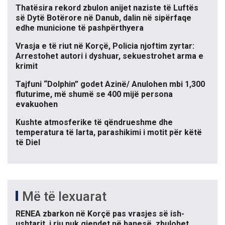
Thatësira rekord zbulon anijet naziste të Luftës
së Dytë Botërore në Danub, dalin në sipërfaqe
edhe municione të pashpërthyera
Vrasja e të riut në Korçë, Policia njoftim zyrtar:
Arrestohet autori i dyshuar, sekuestrohet arma e
krimit
Tajfuni “Dolphin” godet Azinë/ Anulohen mbi 1,300
fluturime, më shumë se 400 mijë persona
evakuohen
Kushte atmosferike të qëndrueshme dhe
temperatura të larta, parashikimi i motit për këtë
të Diel
Më të lexuarat
RENEA zbarkon në Korçë pas vrasjes së ish-
ushtarit, i riu nuk gjendet në banesë, zbulohet