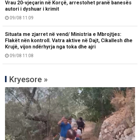
Vrau 20-vjeçarin në Korçë, arrestohet pranë banesës
autori i dyshuar i krimit
09/08 11:09
Situata me zjarret në vend/ Ministria e Mbrojtjes:
Flakët nën kontroll. Vatra aktive në Dajt, Cikallesh dhe
Krujë, vijon ndërhyrja nga toka dhe ajri
09/08 11:08
Kryesore »