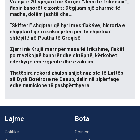
Vrasja e 20-vjeçarit në Korçë/ “Jemi të frikësuar”,
flasin banorët e zonës: Dëgjuam një zhurmë të
madhe, dolëm jashtë dhe…
“Skifteri” shqiptar që hyri mes flakëve, historia e
shqiptarit që rrezikoi jetën për të shpëtuar
shtëpitë në Psatha të Greqisë
Zjarri në Krujë merr përmasa të frikshme, flakët
po rrezikojnë banorët dhe shtëpitë, kërkohet
ndërhyrje emergjente dhe evakuim
Thatësira rekord zbulon anijet naziste të Luftës
së Dytë Botërore në Danub, dalin në sipërfaqe
edhe municione të pashpërthyera
Lajme
Bota
Politikë
Opinion