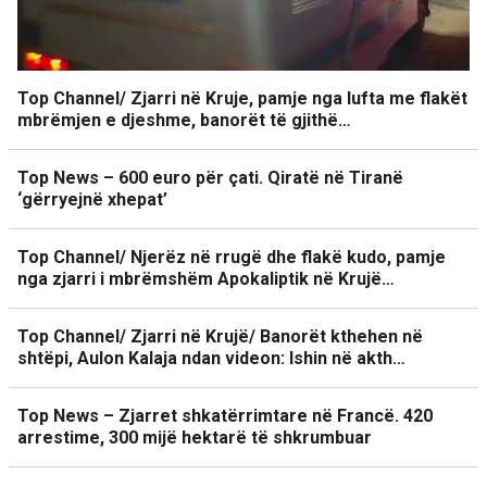
Top Channel/ Zjarri në Kruje, pamje nga lufta me flakët
mbrëmjen e djeshme, banorët të gjithë…
Top News – 600 euro për çati. Qiratë në Tiranë
‘gërryejnë xhepat’
Top Channel/ Njerëz në rrugë dhe flakë kudo, pamje
nga zjarri i mbrëmshëm Apokaliptik në Krujë…
Top Channel/ Zjarri në Krujë/ Banorët kthehen në
shtëpi, Aulon Kalaja ndan videon: Ishin në akth…
Top News – Zjarret shkatërrimtare në Francë. 420
arrestime, 300 mijë hektarë të shkrumbuar