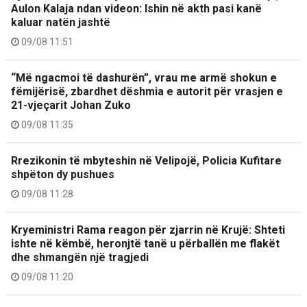
Aulon Kalaja ndan videon: Ishin në akth pasi kanë
kaluar natën jashtë
09/08 11:51
“Më ngacmoi të dashurën”, vrau me armë shokun e
fëmijërisë, zbardhet dëshmia e autorit për vrasjen e
21-vjeçarit Johan Zuko
09/08 11:35
Rrezikonin të mbyteshin në Velipojë, Policia Kufitare
shpëton dy pushues
09/08 11:28
Kryeministri Rama reagon për zjarrin në Krujë: Shteti
ishte në këmbë, heronjtë tanë u përballën me flakët
dhe shmangën një tragjedi
09/08 11:20