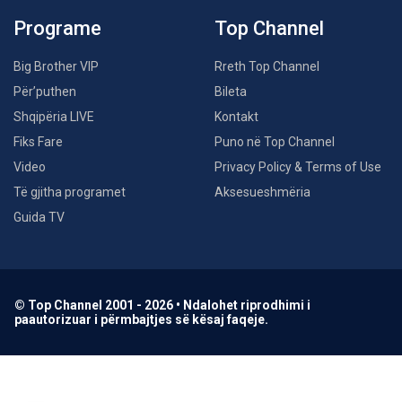
Programe
Top Channel
Big Brother VIP
Rreth Top Channel
Për’puthen
Bileta
Shqipëria LIVE
Kontakt
Fiks Fare
Puno në Top Channel
Video
Privacy Policy & Terms of Use
Të gjitha programet
Aksesueshmëria
Guida TV
© Top Channel 2001 - 2026 • Ndalohet riprodhimi i
paautorizuar i përmbajtjes së kësaj faqeje.