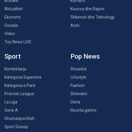
Kronikë
Koment
Aktualitet
Kosova dhe Rajoni
Ekonomi
Shkencë dhe Teknologji
Sociale
Auto
Video
Top News LIVE
Sport
Pop News
Kombëtarja
Showbiz
Kategoria Superiore
Lifestyle
Kategoria e Parë
Fashion
Premier League
Shëndeti
La Liga
Dieta
Serie A
Receta gatimi
Shumësportësh
Sport Gossip