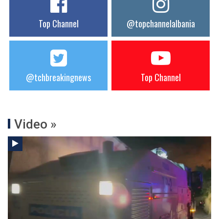
Top Channel
@topchannelalbania
@tchbreakingnews
Top Channel
Video »