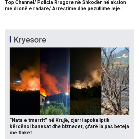
Top Channel/ Policia Rrugore në Shkodër në aksion
me dronë e radarë/ Arrestime dhe pezullime leje…
Kryesore
“Nata e tmerrit” në Krujë, zjarri apokaliptik
kërcënoi banesat dhe bizneset, çfarë la pas beteja
me flakët