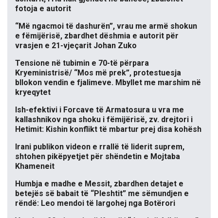
fotoja e autorit
“Më ngacmoi të dashurën”, vrau me armë shokun
e fëmijërisë, zbardhet dëshmia e autorit për
vrasjen e 21-vjeçarit Johan Zuko
Tensione në tubimin e 70-të përpara
Kryeministrisë/ “Mos më prek”, protestuesja
bllokon vendin e fjalimeve. Mbyllet me marshim në
kryeqytet
Ish-efektivi i Forcave të Armatosura u vra me
kallashnikov nga shoku i fëmijërisë, zv. drejtori i
Hetimit: Kishin konflikt të mbartur prej disa kohësh
Irani publikon videon e rrallë të liderit suprem,
shtohen pikëpyetjet për shëndetin e Mojtaba
Khameneit
Humbja e madhe e Messit, zbardhen detajet e
betejës së babait të “Pleshtit” me sëmundjen e
rëndë: Leo mendoi të largohej nga Botërori