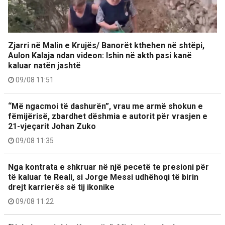
Zjarri në Malin e Krujës/ Banorët kthehen në shtëpi,
Aulon Kalaja ndan videon: Ishin në akth pasi kanë
kaluar natën jashtë
09/08 11:51
“Më ngacmoi të dashurën”, vrau me armë shokun e
fëmijërisë, zbardhet dëshmia e autorit për vrasjen e
21-vjeçarit Johan Zuko
09/08 11:35
Nga kontrata e shkruar në një pecetë te presioni për
të kaluar te Reali, si Jorge Messi udhëhoqi të birin
drejt karrierës së tij ikonike
09/08 11:22