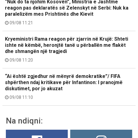
“Nuk do ta njohim Kosovën”, Ministria e Jashtme
reagon pas deklaratës së Zelenskyt në Serbi: Nuk ka
paralelizëm mes Prishtinës dhe Kievit
09/08 11:21
Kryeministri Rama reagon për zjarrin në Krujë: Shteti
ishte në këmbë, heronjtë tanë u përballën me flakët
dhe shmangën një tragjedi
09/08 11:20
“Ai është zgjedhur në mënyrë demokratike”/ FIFA
shpërthen ndaj kritikave për Infantinon: I pranojmë
diskutimet, por jo akuzat
09/08 11:10
Na ndiqni: