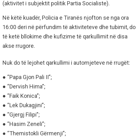
(aktivitet i subjektit politik Partia Socialiste).
Në këtë kuadër, Policia e Tiranës njofton se nga ora
16:00 deri në përfundim të aktiviteteve dhe tubimit, do
të ketë bllokime dhe kufizime të qarkullimit në disa
akse rrugore.
Nuk do të lejohet qarkullimi i automjeteve në rrugët:
● “Papa Gjon Pali II”;
● “Dervish Hima”;
● “Faik Konica”;
● “Lek Dukagjini”;
● “Gjergj Filipi”;
● “Hasim Zeneli”;
● “Themistokli Gërmenji”;