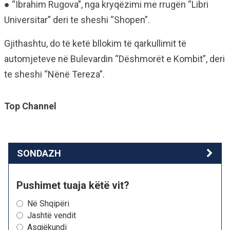
● “Ibrahim Rugova”, nga kryqëzimi me rrugën “Libri
Universitar” deri te sheshi “Shopen”.
Gjithashtu, do të ketë bllokim të qarkullimit të
automjeteve në Bulevardin “Dëshmorët e Kombit”, deri
te sheshi “Nënë Tereza”.
Top Channel
SONDAZH
Pushimet tuaja këtë vit?
Në Shqipëri
Jashtë vendit
Asgjëkundi