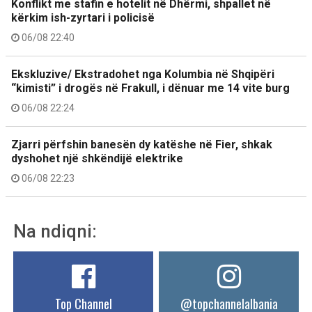
Konflikt me stafin e hotelit në Dhërmi, shpallet në
kërkim ish-zyrtari i policisë
06/08 22:40
Ekskluzive/ Ekstradohet nga Kolumbia në Shqipëri
“kimisti” i drogës në Frakull, i dënuar me 14 vite burg
06/08 22:24
Zjarri përfshin banesën dy katëshe në Fier, shkak
dyshohet një shkëndijë elektrike
06/08 22:23
Na ndiqni:
Top Channel
@topchannelalbania