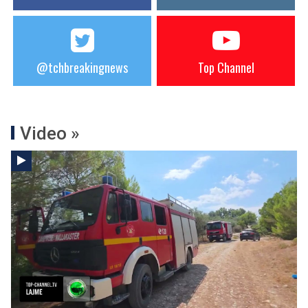
@tchbreakingnews
Top Channel
Video »