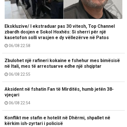
Ekskluzive/ I ekstraduar pas 30 vitesh, Top Channel
zbardh dosjen e Sokol Hoxhës: Si sherri për një
kasetofon solli vrasjen e dy vëllezërve në Patos
06/08 22:58
Zbulohet një rafineri kokaine e fshehur mes bimësisë
në Itali, mes të arrestuarve edhe një shqiptar
06/08 22:55
Aksident në fshatin Fan të Mirditës, humb jetën 38-
vjeçari
06/08 22:54
Konflikt me stafin e hotelit në Dhërmi, shpallet në
kërkim ish-zyrtari i policisë