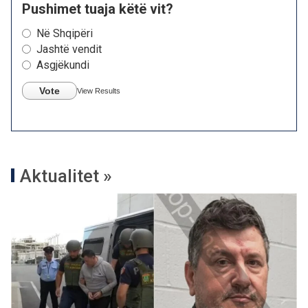
Pushimet tuaja këtë vit?
Në Shqipëri
Jashtë vendit
Asgjëkundi
Vote
View Results
Aktualitet »