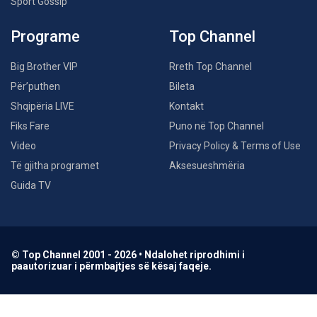
Sport Gossip
Programe
Top Channel
Big Brother VIP
Rreth Top Channel
Për’puthen
Bileta
Shqipëria LIVE
Kontakt
Fiks Fare
Puno në Top Channel
Video
Privacy Policy & Terms of Use
Të gjitha programet
Aksesueshmëria
Guida TV
© Top Channel 2001 - 2026 • Ndalohet riprodhimi i
paautorizuar i përmbajtjes së kësaj faqeje.