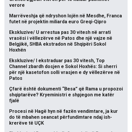
verore
Marrëveshja që ndryshon lojën në Mesdhe, Franca
futet në projektin miliarda euro Greqi-Qipro
Ekskluzive/ U arrestua pas 30 vitesh në arrati
vrasësi i vëllezërve në Patos dhe një vajze në
Belgjikë, SHBA ekstradon në Shqipëri Sokol
Hoxhën
Ekskluzive/ I ekstraduar pas 30 vitesh, Top
Channel zbardh dosjen e Sokol Hoxhës: Si sherri
për një kasetofon solli vrasjen e dy vëllezërve në
Patos
Çfarë është dokumenti “Besa” që Rama u propozoi
shqiptarëve? Kryeministri e shpjegon me katër
fjalë
Procesi në Hagë hyn në fazën vendimtare, ja kur
do të mbahen seancat përfundimtare ndaj ish-
krerëve të UÇK