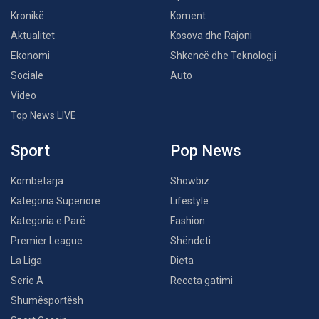
Kronikë
Koment
Aktualitet
Kosova dhe Rajoni
Ekonomi
Shkencë dhe Teknologji
Sociale
Auto
Video
Top News LIVE
Sport
Pop News
Kombëtarja
Showbiz
Kategoria Superiore
Lifestyle
Kategoria e Parë
Fashion
Premier League
Shëndeti
La Liga
Dieta
Serie A
Receta gatimi
Shumësportësh