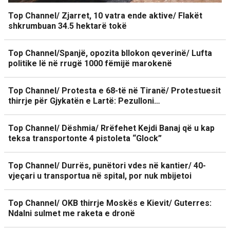
Top Channel/ Zjarret, 10 vatra ende aktive/ Flakët
shkrumbuan 34.5 hektarë tokë
Top Channel/Spanjë, opozita bllokon qeverinë/ Lufta
politike lë në rrugë 1000 fëmijë marokenë
Top Channel/ Protesta e 68-të në Tiranë/ Protestuesit
thirrje për Gjykatën e Lartë: Pezulloni…
Top Channel/ Dëshmia/ Rrëfehet Kejdi Banaj që u kap
teksa transportonte 4 pistoleta “Glock”
Top Channel/ Durrës, punëtori vdes në kantier/ 40-
vjeçari u transportua në spital, por nuk mbijetoi
Top Channel/ OKB thirrje Moskës e Kievit/ Guterres:
Ndalni sulmet me raketa e dronë