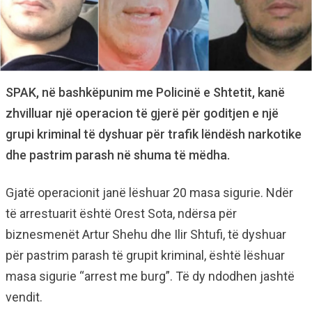
SPAK, në bashkëpunim me Policinë e Shtetit, kanë
zhvilluar një operacion të gjerë për goditjen e një
grupi kriminal të dyshuar për trafik lëndësh narkotike
dhe pastrim parash në shuma të mëdha.
Gjatë operacionit janë lëshuar 20 masa sigurie. Ndër
të arrestuarit është Orest Sota, ndërsa për
biznesmenët Artur Shehu dhe Ilir Shtufi, të dyshuar
për pastrim parash të grupit kriminal, është lëshuar
masa sigurie “arrest me burg”. Të dy ndodhen jashtë
vendit.