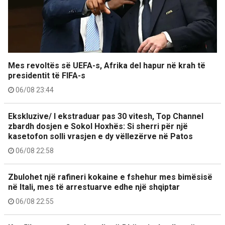
Mes revoltës së UEFA-s, Afrika del hapur në krah të
presidentit të FIFA-s
06/08 23:44
Ekskluzive/ I ekstraduar pas 30 vitesh, Top Channel
zbardh dosjen e Sokol Hoxhës: Si sherri për një
kasetofon solli vrasjen e dy vëllezërve në Patos
06/08 22:58
Zbulohet një rafineri kokaine e fshehur mes bimësisë
në Itali, mes të arrestuarve edhe një shqiptar
06/08 22:55