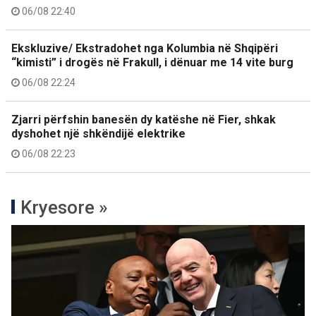
06/08 22:40
Ekskluzive/ Ekstradohet nga Kolumbia në Shqipëri
“kimisti” i drogës në Frakull, i dënuar me 14 vite burg
06/08 22:24
Zjarri përfshin banesën dy katëshe në Fier, shkak
dyshohet një shkëndijë elektrike
06/08 22:23
Kryesore »