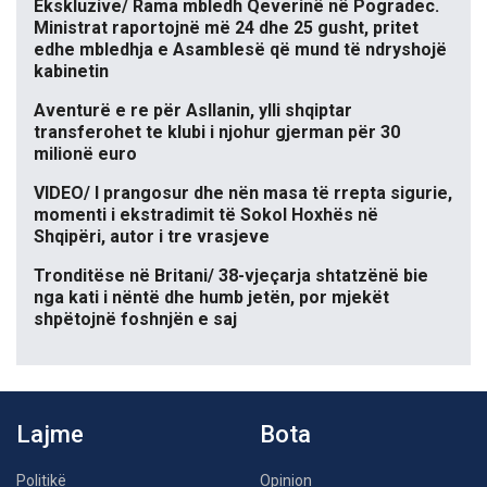
Ekskluzive/ Rama mbledh Qeverinë në Pogradec.
Ministrat raportojnë më 24 dhe 25 gusht, pritet
edhe mbledhja e Asamblesë që mund të ndryshojë
kabinetin
Aventurë e re për Asllanin, ylli shqiptar
transferohet te klubi i njohur gjerman për 30
milionë euro
VIDEO/ I prangosur dhe nën masa të rrepta sigurie,
momenti i ekstradimit të Sokol Hoxhës në
Shqipëri, autor i tre vrasjeve
Tronditëse në Britani/ 38-vjeçarja shtatzënë bie
nga kati i nëntë dhe humb jetën, por mjekët
shpëtojnë foshnjën e saj
Lajme
Bota
Politikë
Opinion