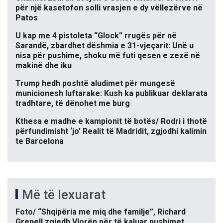
për një kasetofon solli vrasjen e dy vëllezërve në
Patos
U kap me 4 pistoleta “Glock” rrugës për në
Sarandë, zbardhet dëshmia e 31-vjeçarit: Unë u
nisa për pushime, shoku më futi qesen e zezë në
makinë dhe iku
Trump hedh poshtë aludimet për mungesë
municionesh luftarake: Kush ka publikuar deklarata
tradhtare, të dënohet me burg
Kthesa e madhe e kampionit të botës/ Rodri i thotë
përfundimisht ‘jo’ Realit të Madridit, zgjodhi kalimin
te Barcelona
Më të lexuarat
Foto/ “Shqipëria me miq dhe familje”, Richard
Grenell zgjedh Vlorën për të kaluar pushimet