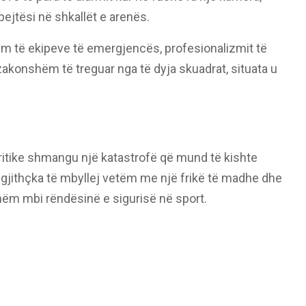
ejtësi në shkallët e arenës.
hëm të ekipeve të emergjencës, profesionalizmit të
ëzakonshëm të treguar nga të dyja skuadrat, situata u
ritike shmangu një katastrofë që mund të kishte
 gjithçka të mbyllej vetëm me një frikë të madhe dhe
ëm mbi rëndësinë e sigurisë në sport.