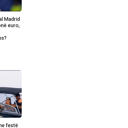
al Madrid
onë euro,
os?
me festë