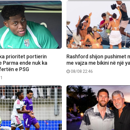
a prioritet portierin
Rashford shijon pushimet 
e Parma ende nuk ka
me vajza me bikini në një y
fertën e PSG
08/08 22:46
01