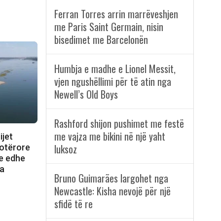
a
Ferran Torres arrin marrëveshjen
me Paris Saint Germain, nisin
bisedimet me Barcelonën
Humbja e madhe e Lionel Messit,
vjen ngushëllimi për të atin nga
Newell’s Old Boys
Rashford shijon pushimet me festë
me vajza me bikini në një yaht
ijet
luksoz
Botërore
qe edhe
ra
Bruno Guimarães largohet nga
Newcastle: Kisha nevojë për një
sfidë të re