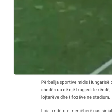
Përballja sportive midis Hungarisë
shndërrua në një tragjedi të rëndë, k
lojtarëve dhe tifozëve në stadium.
Loja u ndërpre menjëherë pas sinjale