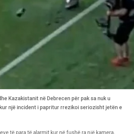
 dhe Kazakistanit në Debrecen për pak sa nuk u
ur një incident i papritur rrezikoi seriozisht jetën e
ve të para të alarmit kur në fushë ra një kamera,