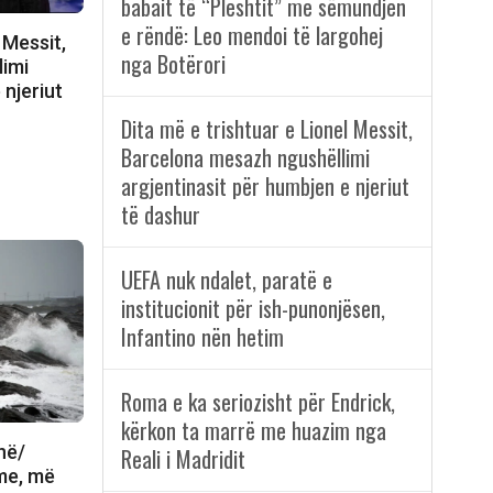
babait të “Pleshtit” me sëmundjen
e rëndë: Leo mendoi të largohej
 Messit,
nga Botërori
limi
 njeriut
Dita më e trishtuar e Lionel Messit,
Barcelona mesazh ngushëllimi
argjentinasit për humbjen e njeriut
të dashur
UEFA nuk ndalet, paratë e
institucionit për ish-punonjësen,
Infantino nën hetim
Roma e ka seriozisht për Endrick,
kërkon ta marrë me huazim nga
në/
Reali i Madridit
me, më