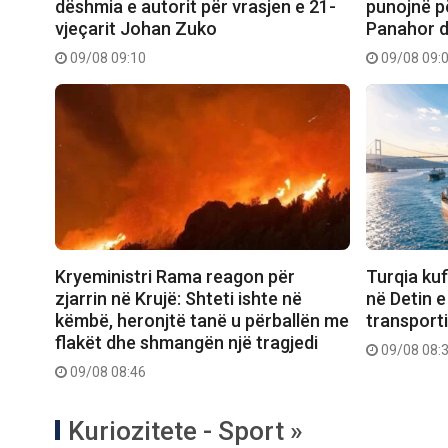
dëshmia e autorit për vrasjen e 21-
punojnë pë
vjeçarit Johan Zuko
Panahor d
09/08 09:10
09/08 09:
Turqia kuf
Kryeministri Rama reagon për
në Detin e 
zjarrin në Krujë: Shteti ishte në
transporti
këmbë, heronjtë tanë u përballën me
flakët dhe shmangën një tragjedi
09/08 08:
09/08 08:46
Kuriozitete - Sport »