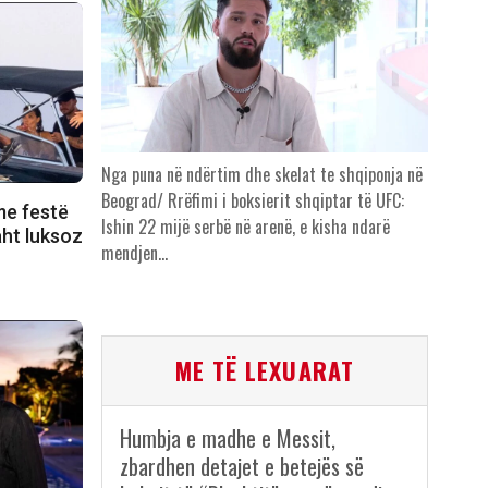
Nga puna në ndërtim dhe skelat te shqiponja në
Beograd/ Rrëfimi i boksierit shqiptar të UFC:
me festë
Ishin 22 mijë serbë në arenë, e kisha ndarë
aht luksoz
mendjen…
ME TË LEXUARAT
Humbja e madhe e Messit,
zbardhen detajet e betejës së