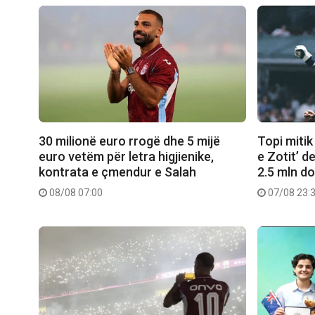
30 milionë euro rrogë dhe 5 mijë
Topi mitik
euro vetëm për letra higjienike,
e Zotit’ d
kontrata e çmendur e Salah
2.5 mln do
08/08 07:00
07/08 23: