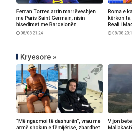
Ferran Torres arrin marrëveshjen
Roma e ka 
me Paris Saint Germain, nisin
kërkon ta
bisedimet me Barcelonën
Reali i Mad
08/08 21:24
08/08 20:
Kryesore »
“Më ngacmoi të dashurën”, vrau me
Vijon bete
armë shokun e fëmijërisë, zbardhet
Mallakastë