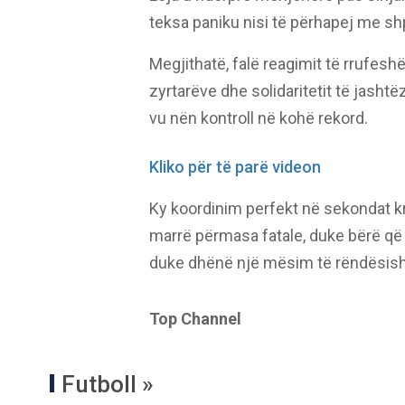
teksa paniku nisi të përhapej me shp
Megjithatë, falë reagimit të rrufes
zyrtarëve dhe solidaritetit të jasht
vu nën kontroll në kohë rekord.
Kliko për të parë videon
Ky koordinim perfekt në sekondat k
marrë përmasa fatale, duke bërë që
duke dhënë një mësim të rëndësish
Top Channel
Futboll »