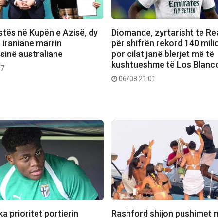
stës në Kupën e Azisë, dy
Diomande, zyrtarisht te Re
e iraniane marrin
për shifrën rekord 140 mili
sinë australiane
por cilat janë blerjet më të
kushtueshme të Los Blanc
47
06/08 21:01
a prioritet portierin
Rashford shijon pushimet 