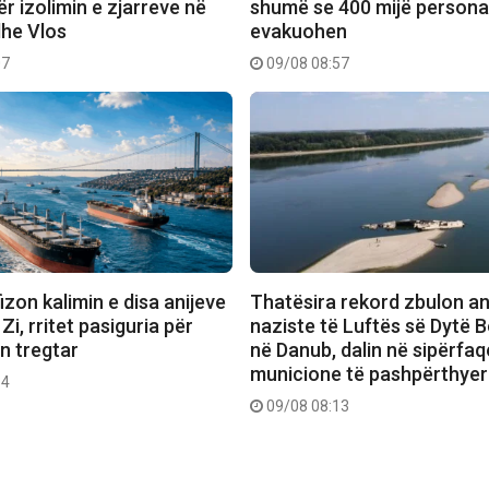
r izolimin e zjarreve në
shumë se 400 mijë person
he Vlos
evakuohen
07
09/08 08:57
izon kalimin e disa anijeve
Thatësira rekord zbulon an
Zi, rritet pasiguria për
naziste të Luftës së Dytë 
n tregtar
në Danub, dalin në sipërfa
municione të pashpërthye
34
09/08 08:13