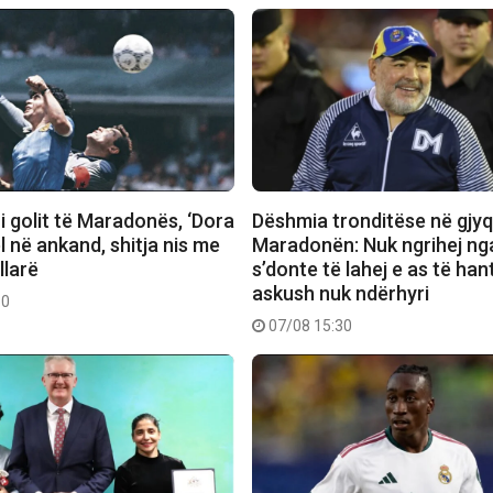
 i golit të Maradonës, ‘Dora
Dëshmia tronditëse në gjyq
el në ankand, shitja nis me
Maradonën: Nuk ngrihej nga
llarë
s’donte të lahej e as të han
askush nuk ndërhyri
30
07/08 15:30