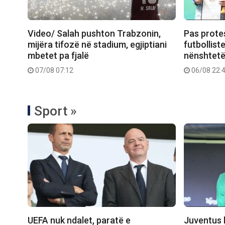
Video/ Salah pushton Trabzonin,
Pas prote
mijëra tifozë në stadium, egjiptiani
futbollist
mbetet pa fjalë
nënshtetë
07/08 07:12
06/08 22:
Sport »
UEFA nuk ndalet, paratë e
Juventus k