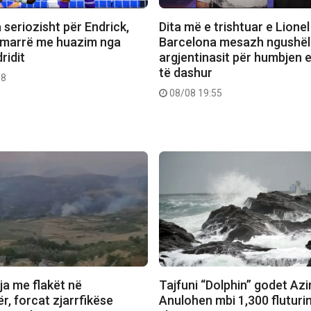
seriozisht për Endrick,
Dita më e trishtuar e Lionel
 marrë me huazim nga
Barcelona mesazh ngushël
ridit
argjentinasit për humbjen e
të dashur
18
08/08 19:55
ja me flakët në
Tajfuni “Dolphin” godet Azi
r, forcat zjarrfikëse
Anulohen mbi 1,300 fluturi