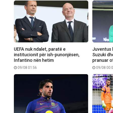
UEFA nuk ndalet, paratë e
Juventus k
institucionit për ish-punonjësen,
Suzuki dh
Infantino nën hetim
pranuar o
09/08 01:56
09/08 00: