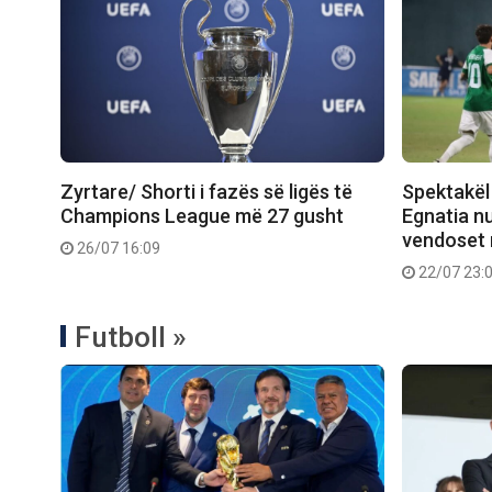
Zyrtare/ Shorti i fazës së ligës të
Spektakël
Champions League më 27 gusht
Egnatia nu
vendoset 
26/07 16:09
22/07 23:
Futboll »