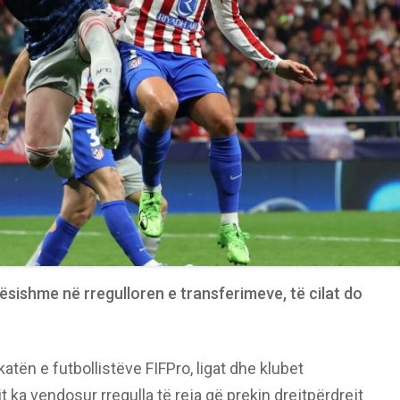
ësishme në rregulloren e transferimeve, të cilat do
tën e futbollistëve FIFPro, ligat dhe klubet
it ka vendosur rregulla të reja që prekin drejtpërdrejt