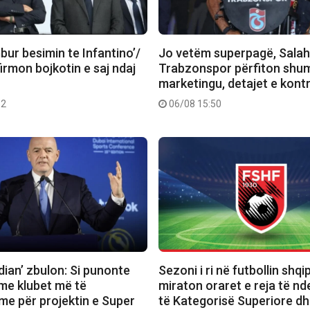
ur besimin te Infantino’/
Jo vetëm superpagë, Salah
rmon bojkotin e saj ndaj
Trabzonspor përfiton shu
marketingu, detajet e kont
52
06/08 15:50
ian’ zbulon: Si punonte
Sezoni i ri në futbollin shq
 me klubet më të
miraton oraret e reja të n
me për projektin e Super
të Kategorisë Superiore dh