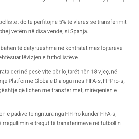
ollistët do të përfitojnë 5% të vlerës së transferimit
atohej vetëm në disa vende, si Spanja.
 të bëhen të detyrueshme në kontratat mes lojtarëve
htësuar lëvizjen e futbollistëve.
ta deri në pesë vite për lojtarët nën 18 vjeç, në
e një Platforme Globale Dialogu mes FIFA-s, FIFPro-s,
 çështje që lidhen me transferimet, mirëqenien e
en e padive të ngritura nga FIFPro kundër FIFA-s,
 rregullimin e tregut të transferimeve në futbollin