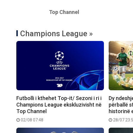
Top Channel
Champions League »
Futbolli i kthehet Top-it/ Sezoni i ri i
Dy ndeshje
Champions League ekskluzivisht në
përballë s
Top Channel
historinë 
02/08 07:48
28/07 23: