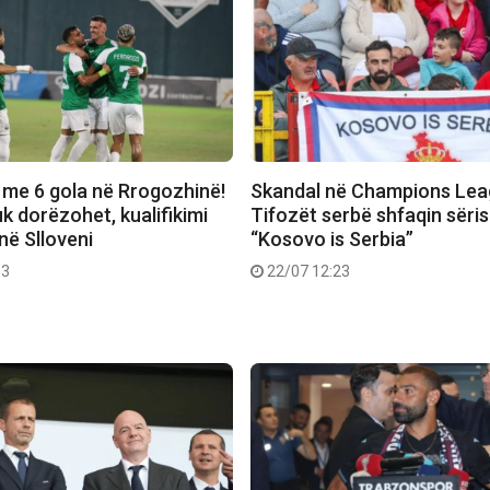
 me 6 gola në Rrogozhinë!
Skandal në Champions Lea
k dorëzohet, kualifikimi
Tifozët serbë shfaqin sëri
në Slloveni
“Kosovo is Serbia”
03
22/07 12:23