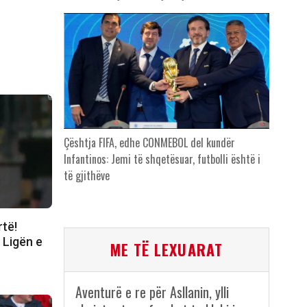
Çështja FIFA, edhe CONMEBOL del kundër
Infantinos: Jemi të shqetësuar, futbolli është i
të gjithëve
rtë!
 Ligën e
ME TË LEXUARAT
Aventurë e re për Asllanin, ylli