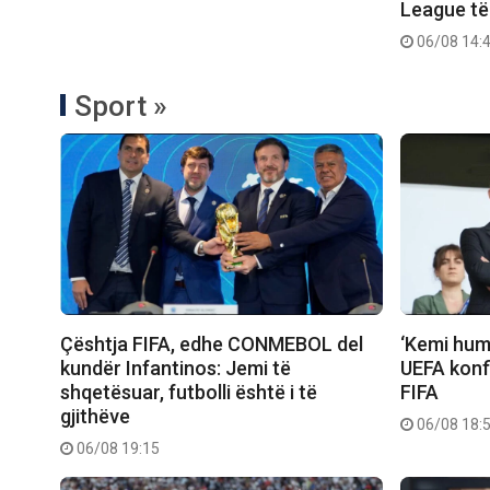
League të
06/08 14:
Sport »
Çështja FIFA, edhe CONMEBOL del
‘Kemi humb
kundër Infantinos: Jemi të
UEFA konfi
shqetësuar, futbolli është i të
FIFA
gjithëve
06/08 18:
06/08 19:15