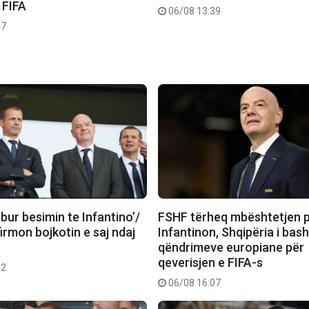
 FIFA
06/08 13:39
47
ur besimin te Infantino’/
FSHF tërheq mbështetjen p
rmon bojkotin e saj ndaj
Infantinon, Shqipëria i bas
qëndrimeve europiane për
qeverisjen e FIFA-s
52
06/08 16:07