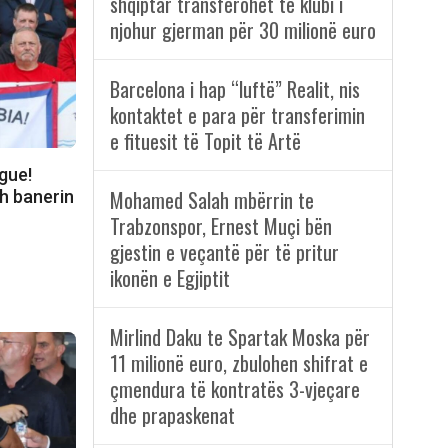
shqiptar transferohet te klubi i
njohur gjerman për 30 milionë euro
Barcelona i hap “luftë” Realit, nis
kontaktet e para për transferimin
e fituesit të Topit të Artë
gue!
Mohamed Salah mbërrin te
sh banerin
Trabzonspor, Ernest Muçi bën
gjestin e veçantë për të pritur
ikonën e Egjiptit
Mirlind Daku te Spartak Moska për
11 milionë euro, zbulohen shifrat e
çmendura të kontratës 3-vjeçare
dhe prapaskenat