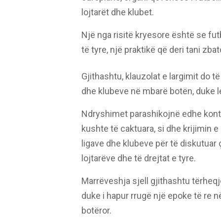
lojtarët dhe klubet.
Një nga risitë kryesore është se futb
të tyre, një praktikë që deri tani zb
Gjithashtu, klauzolat e largimit do
dhe klubeve në mbarë botën, duke le
Ndryshimet parashikojnë edhe kontra
kushte të caktuara, si dhe krijimin 
ligave dhe klubeve për të diskutuar
lojtarëve dhe të drejtat e tyre.
Marrëveshja sjell gjithashtu tërheqj
duke i hapur rrugë një epoke të re në
botëror.