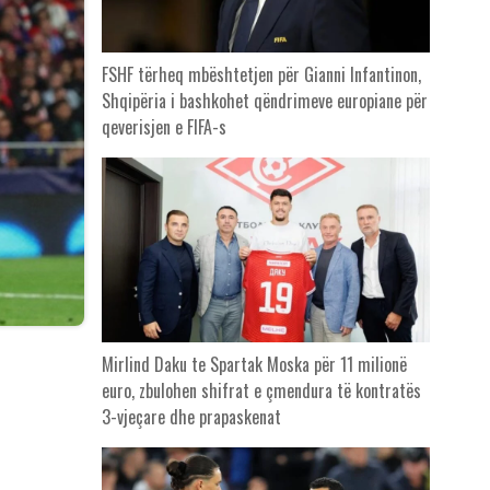
FSHF tërheq mbështetjen për Gianni Infantinon,
Shqipëria i bashkohet qëndrimeve europiane për
qeverisjen e FIFA-s
Mirlind Daku te Spartak Moska për 11 milionë
euro, zbulohen shifrat e çmendura të kontratës
3-vjeçare dhe prapaskenat