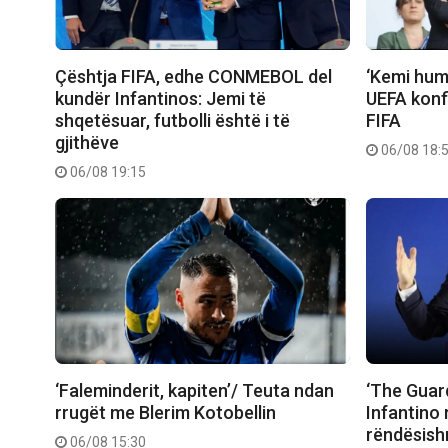
Çështja FIFA, edhe CONMEBOL del
‘Kemi humb
kundër Infantinos: Jemi të
UEFA konfi
shqetësuar, futbolli është i të
FIFA
gjithëve
06/08 18:
06/08 19:15
‘Faleminderit, kapiten’/ Teuta ndan
‘The Guard
rrugët me Blerim Kotobellin
Infantino
rëndësish
06/08 15:30