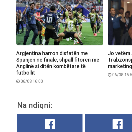
Argjentina harron disfatën me
Jo vetëm 
Spanjën në finale, shpall fitoren me
Trabzonsp
Anglinë si ditën kombëtare të
marketing
futbollit
06/08 15:
06/08 16:00
Na ndiqni: