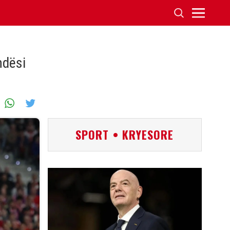
ndësi
SPORT • KRYESORE