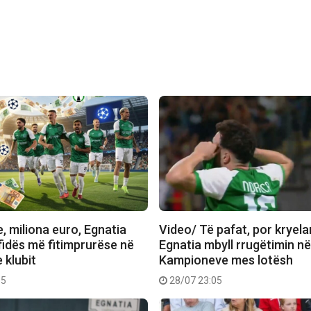
, miliona euro, Egnatia
Video/ Të pafat, por kryela
fidës më fitimprurëse në
Egnatia mbyll rrugëtimin në
e klubit
Kampioneve mes lotësh
55
28/07 23:05