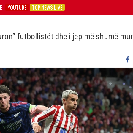
E
YOUTUBE
TOP NEWS LIVE
uron” futbollistët dhe i jep më shumë mu