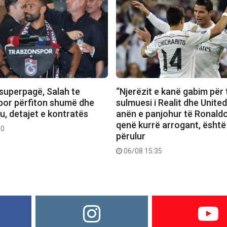
superpagë, Salah te
“Njerëzit e kanë gabim për 
or përfiton shumë dhe
sulmuesi i Realit dhe Unite
u, detajet e kontratës
anën e panjohur të Ronaldo
qenë kurrë arrogant, është
50
përulur
06/08 15:35