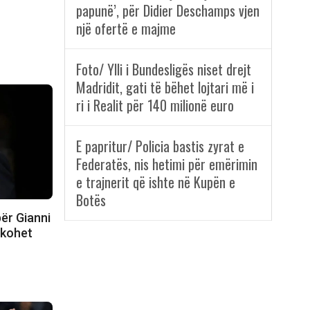
papunë’, për Didier Deschamps vjen
një ofertë e majme
Foto/ Ylli i Bundesligës niset drejt
Madridit, gati të bëhet lojtari më i
ri i Realit për 140 milionë euro
E papritur/ Policia bastis zyrat e
Federatës, nis hetimi për emërimin
e trajnerit që ishte në Kupën e
Botës
ër Gianni
hkohet