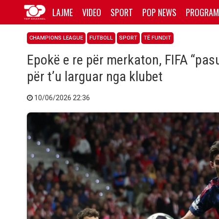
LAJME
VIDEO
SPORT
POP NEWS
PROGRAM
CHAMPIONS LEAGUE
FUTBOLL
SPORT
TË FUNDIT
Epokë e re për merkaton, FIFA “pas
për t’u larguar nga klubet
10/06/2026 22:36