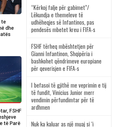
“Kërkoj falje për gabimet”/
Lëkundja e themeleve të
udhëheqjes së Infantinos, pas
 te
më dhe
pendesës mbetet kreu i FIFA-s
ratës
FSHF tërheq mbështetjen për
Gianni Infantinon, Shqipëria i
bashkohet qëndrimeve europiane
për qeverisjen e FIFA-s
I befasoi të gjithë me veprimin e tij
të fundit, Vinicius Junior merr
vendimin përfundimtar për të
ardhmen
iptar, FSHF
deshjeve
Nuk ka kaluar as një muaj si ‘i
e të Parë