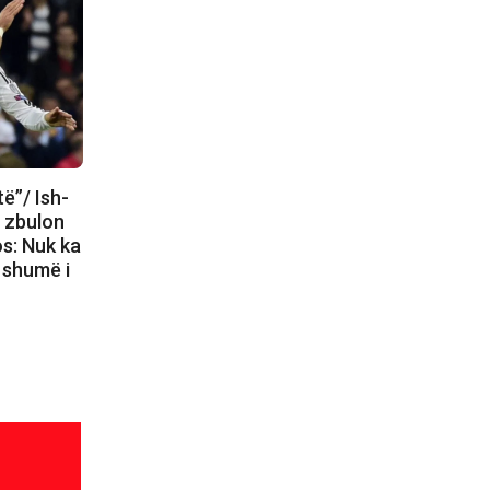
të”/ Ish-
d zbulon
s: Nuk ka
 shumë i