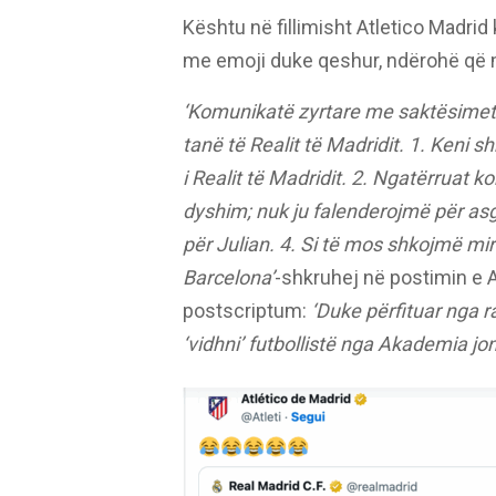
Kështu në fillimisht Atletico Madrid
me emoji duke qeshur, ndërohë që më
‘Komunikatë zyrtare me saktësimet 
tanë të Realit të Madridit. 1. Keni 
i Realit të Madridit. 2. Ngatërruat 
dyshim; nuk ju falenderojmë për asg
për Julian. 4. Si të mos shkojmë mi
Barcelona’
-shkruhej në postimin e A
postscriptum:
‘Duke përfituar nga r
‘vidhni’ futbollistë nga Akademia jon