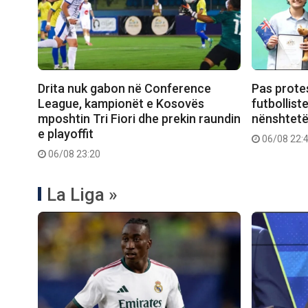
Drita nuk gabon në Conference
Pas prote
League, kampionët e Kosovës
futbollist
mposhtin Tri Fiori dhe prekin raundin
nënshtetë
e playoffit
06/08 22:
06/08 23:20
La Liga »