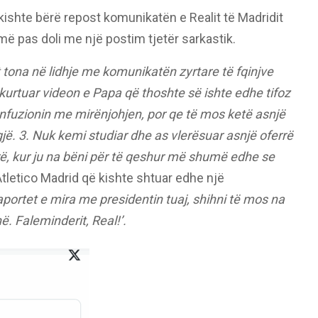
 kishte bërë repost komunikatën e Realit të Madridit
 pas doli me një postim tjetër sarkastik.
tona në lidhje me komunikatën zyrtare të fqinjve
shkurtuar videon e Papa që thoshte së ishte edhe tifoz
konfuzionin me mirënjohjen, por qe të mos ketë asnjë
jë. 3. Nuk kemi studiar dhe as vlerësuar asnjë oferrë
rë, kur ju na bëni për të qeshur më shumë edhe se
tletico Madrid që kishte shtuar edhe një
aportet e mira me presidentin tuaj, shihni të mos na
ë. Faleminderit, Real!’.