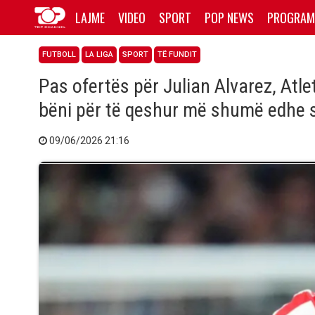
LAJME
VIDEO
SPORT
POP NEWS
PROGRAM
FUTBOLL
LA LIGA
SPORT
TË FUNDIT
Pas ofertës për Julian Alvarez, Atle
bëni për të qeshur më shumë edhe 
09/06/2026 21:16