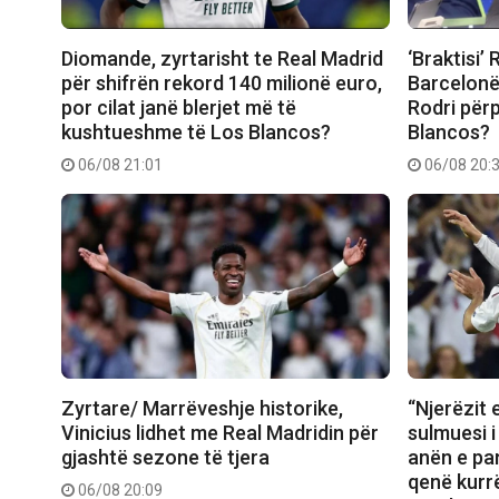
Diomande, zyrtarisht te Real Madrid
‘Braktisi’ 
për shifrën rekord 140 milionë euro,
Barcelonë
por cilat janë blerjet më të
Rodri përp
kushtueshme të Los Blancos?
Blancos?
06/08 21:01
06/08 20:
Zyrtare/ Marrëveshje historike,
“Njerëzit 
Vinicius lidhet me Real Madridin për
sulmuesi i
gjashtë sezone të tjera
anën e pa
qenë kurr
06/08 20:09