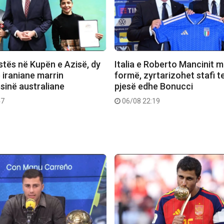
stës në Kupën e Azisë, dy
Italia e Roberto Mancinit m
e iraniane marrin
formë, zyrtarizohet stafi t
sinë australiane
pjesë edhe Bonucci
47
06/08 22:19