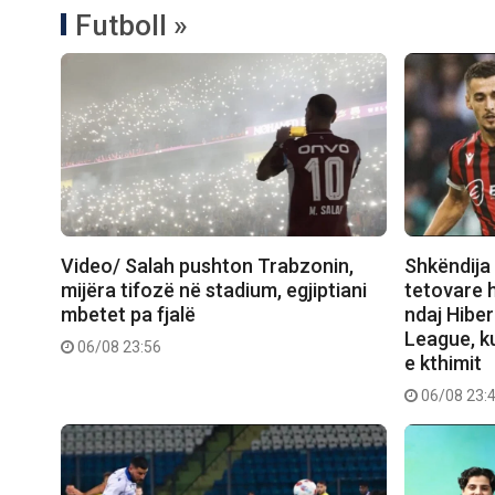
Futboll »
Video/ Salah pushton Trabzonin,
Shkëndija 
mijëra tifozë në stadium, egjiptiani
tetovare 
mbetet pa fjalë
ndaj Hibe
League, ku
06/08 23:56
e kthimit
06/08 23: