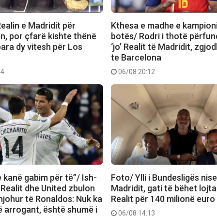
Realin e Madridit për
Kthesa e madhe e kampioni
n, por çfarë kishte thënë
botës/ Rodri i thotë përfun
ara dy vitesh për Los
‘jo’ Realit të Madridit, zgjod
te Barcelona
34
06/08 20:12
e kanë gabim për të”/ Ish-
Foto/ Ylli i Bundesligës nise
 Realit dhe United zbulon
Madridit, gati të bëhet lojtari
njohur të Ronaldos: Nuk ka
Realit për 140 milionë euro
ë arrogant, është shumë i
06/08 14:13