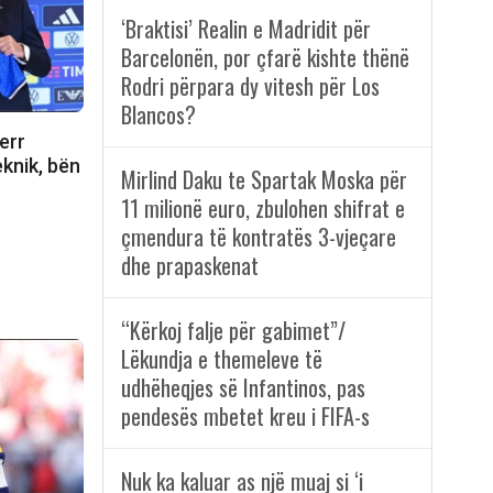
‘Braktisi’ Realin e Madridit për
Barcelonën, por çfarë kishte thënë
Rodri përpara dy vitesh për Los
Blancos?
err
eknik, bën
Mirlind Daku te Spartak Moska për
11 milionë euro, zbulohen shifrat e
çmendura të kontratës 3-vjeçare
dhe prapaskenat
“Kërkoj falje për gabimet”/
Lëkundja e themeleve të
udhëheqjes së Infantinos, pas
pendesës mbetet kreu i FIFA-s
Nuk ka kaluar as një muaj si ‘i