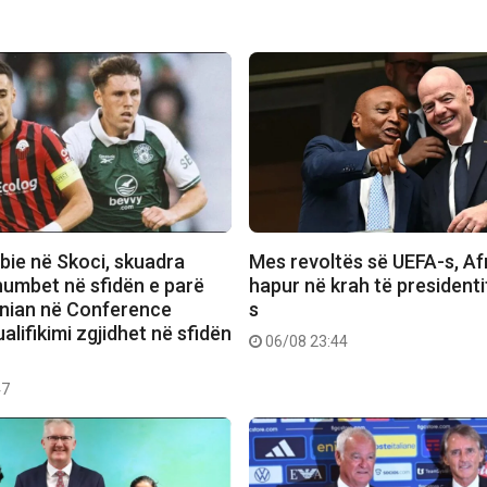
bie në Skoci, skuadra
Mes revoltës së UEFA-s, Afr
humbet në sfidën e parë
hapur në krah të presidenti
rnian në Conference
s
alifikimi zgjidhet në sfidën
06/08 23:44
47