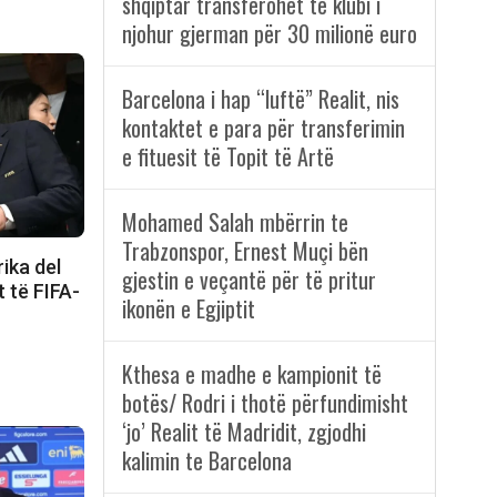
shqiptar transferohet te klubi i
njohur gjerman për 30 milionë euro
Barcelona i hap “luftë” Realit, nis
kontaktet e para për transferimin
e fituesit të Topit të Artë
Mohamed Salah mbërrin te
Trabzonspor, Ernest Muçi bën
ika del
gjestin e veçantë për të pritur
t të FIFA-
ikonën e Egjiptit
Kthesa e madhe e kampionit të
botës/ Rodri i thotë përfundimisht
‘jo’ Realit të Madridit, zgjodhi
kalimin te Barcelona