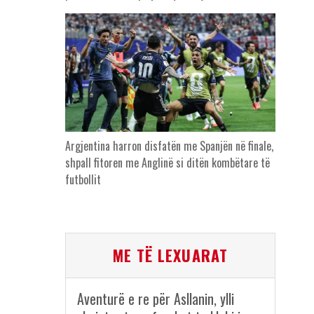
Argjentina harron disfatën me Spanjën në finale,
shpall fitoren me Anglinë si ditën kombëtare të
futbollit
ME TË LEXUARAT
Aventurë e re për Asllanin, ylli