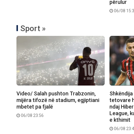
përulur
06/08 15:
Sport »
Video/ Salah pushton Trabzonin,
Shkëndija 
mijëra tifozë në stadium, egjiptiani
tetovare 
mbetet pa fjalë
ndaj Hibe
League, ku
06/08 23:56
e kthimit
06/08 23: