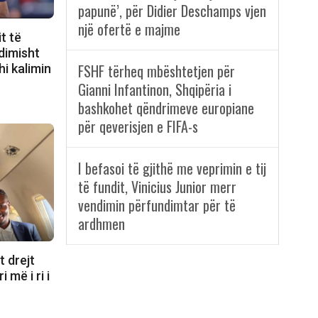
papunë’, për Didier Deschamps vjen
një ofertë e majme
t të
dimisht
FSHF tërheq mbështetjen për
hi kalimin
Gianni Infantinon, Shqipëria i
bashkohet qëndrimeve europiane
për qeverisjen e FIFA-s
I befasoi të gjithë me veprimin e tij
të fundit, Vinicius Junior merr
vendimin përfundimtar për të
ardhmen
t drejt
 më i ri i