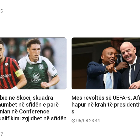
35
bie në Skoci, skuadra
Mes revoltës së UEFA-s, Afr
humbet në sfidën e parë
hapur në krah të presidenti
rnian në Conference
s
alifikimi zgjidhet në sfidën
06/08 23:44
47