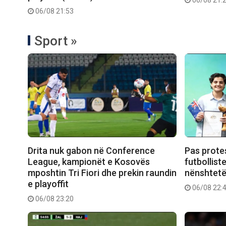
06/08 21:53
Sport »
Drita nuk gabon në Conference
Pas prote
League, kampionët e Kosovës
futbollist
mposhtin Tri Fiori dhe prekin raundin
nënshtetë
e playoffit
06/08 22:
06/08 23:20