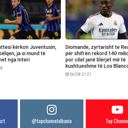
attesi kërkon Juventusin,
Diomande, zyrtarisht te Re
 pëlqen, ja si mund të
për shifrën rekord 140 mili
et nga Interi
por cilat janë blerjet më të
kushtueshme të Los Blanc
28
06/08 21:01
ort
@topchannelalbania
Top Channe