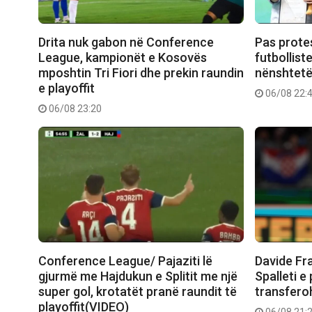
Drita nuk gabon në Conference
Pas prote
League, kampionët e Kosovës
futbollist
mposhtin Tri Fiori dhe prekin raundin
nënshtetë
e playoffit
06/08 22:
06/08 23:20
Conference League/ Pajaziti lë
Davide Fr
gjurmë me Hajdukun e Splitit me një
Spalleti e
super gol, krotatët pranë raundit të
transferoh
playoffit(VIDEO)
06/08 21: