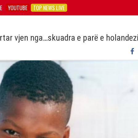
E
YOUTUBE
TOP NEWS LIVE
yrtar vjen nga…skuadra e parë e holandezi