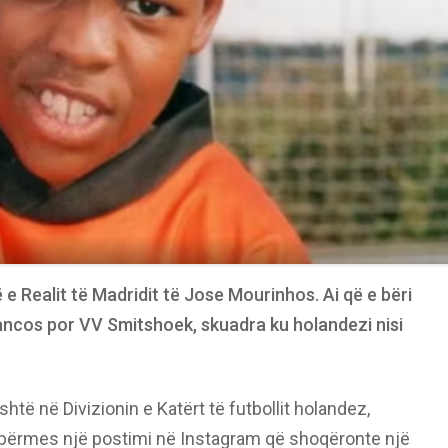
 e Realit të Madridit të Jose Mourinhos. Ai që e bëri
Blancos por VV Smitshoek, skuadra ku holandezi nisi
htë në Divizionin e Katërt të futbollit holandez,
 përmes një postimi në Instagram që shoqëronte një