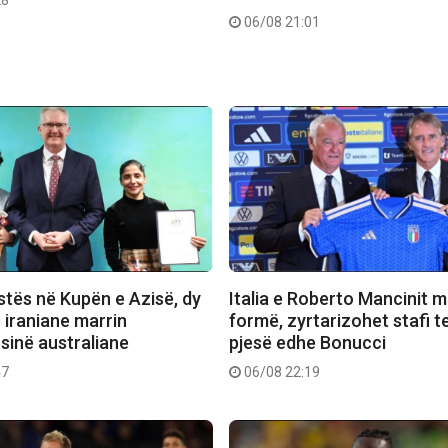
06/08 21:01
stës në Kupën e Azisë, dy
Italia e Roberto Mancinit m
e iraniane marrin
formë, zyrtarizohet stafi t
sinë australiane
pjesë edhe Bonucci
47
06/08 22:19