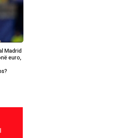
al Madrid
onë euro,
os?
l