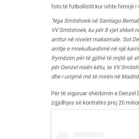
foto të futbollistit kur ishte fëmijë 
‘Nga Smitshoek në Santiago Bernabeu
VV Smitshoek, ku për 8 vjet shkeli në 
arritur në nivelet maksimale. Sot D
arritje e mrekullueshmë në një kar
frymëzim për të gjithë të rinjtë që s
për Denzel nisën këtu, te VV Smitsh
dhe i urojmë më të mirën në Madrid
Për të siguruar shërbimin e Denzel D
zgjidhjes së kontratës prej 20 mili