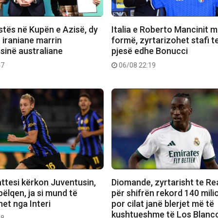
stës në Kupën e Azisë, dy
Italia e Roberto Mancinit m
e iraniane marrin
formë, zyrtarizohet stafi t
sinë australiane
pjesë edhe Bonucci
47
06/08 22:19
attesi kërkon Juventusin,
Diomande, zyrtarisht te Re
 pëlqen, ja si mund të
për shifrën rekord 140 mili
et nga Interi
por cilat janë blerjet më të
kushtueshme të Los Blanc
28