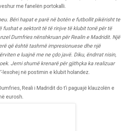
i veshur me fanelën portokalli.
. Bëri hapat e parë në botën e futbollit pikërisht te
fushat e sektorit të të rinjve të klubit tonë për të
enzel Dumfries nënshkruan për Realin e Madridit. Një
rierë që është tashmë impresionuese dhe një
tërviten e luajnë me ne çdo javë. Diku, ëndrrat nisin,
oek. Jemi shumë krenarë për gjithçka ka realizuar
’
-lexohej në postimin e klubit holandez.
umfries, Reali i Madridit do t’i paguajë klauzolën e
onë eurosh.