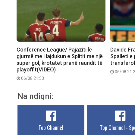
Conference League/ Pajaziti lë
Davide Fr
gjurmë me Hajdukun e Splitit me një
Spalleti e
super gol, krotatët pranë raundit të
transferoh
playoffit(VIDEO)
06/08 21:
06/08 21:53
Na ndiqni:
Top Channel
Top Channel - Sp