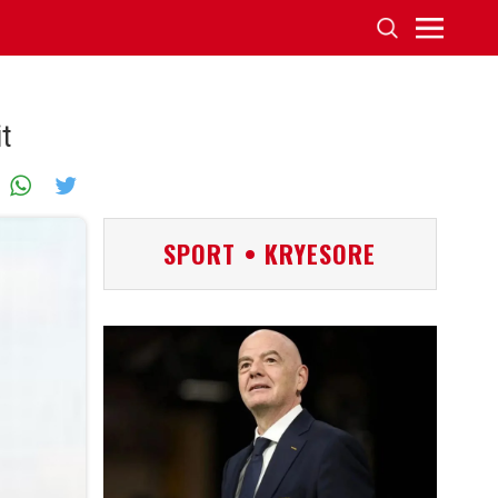
t
SPORT • KRYESORE