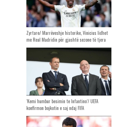
Zyrtare/ Marrëveshje historike, Vinicius lidhet
me Real Madridin për gjashtë sezone të tjera
‘Kemi humbur besimin te Infantino’/ UEFA
konfirmon bojkotin e saj ndaj FIFA