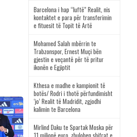
Barcelona i hap “luftë” Realit, nis
kontaktet e para për transferimin
e fituesit të Topit të Artë
Mohamed Salah mbërrin te
Trabzonspor, Ernest Muçi bën
gjestin e veçantë për të pritur
ikonën e Egjiptit
Kthesa e madhe e kampionit të
botës/ Rodri i thotë përfundimisht
‘jo’ Realit të Madridit, zgjodhi
kalimin te Barcelona
Mirlind Daku te Spartak Moska për
11 milionë euro, zbulohen shifrat e