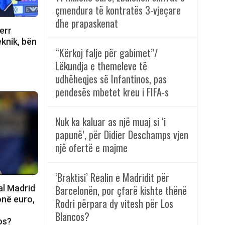
çmendura të kontratës 3-vjeçare
dhe prapaskenat
err
eknik, bën
“Kërkoj falje për gabimet”/
Lëkundja e themeleve të
udhëheqjes së Infantinos, pas
pendesës mbetet kreu i FIFA-s
Nuk ka kaluar as një muaj si ‘i
papunë’, për Didier Deschamps vjen
një ofertë e majme
‘Braktisi’ Realin e Madridit për
al Madrid
Barcelonën, por çfarë kishte thënë
onë euro,
Rodri përpara dy vitesh për Los
Blancos?
os?