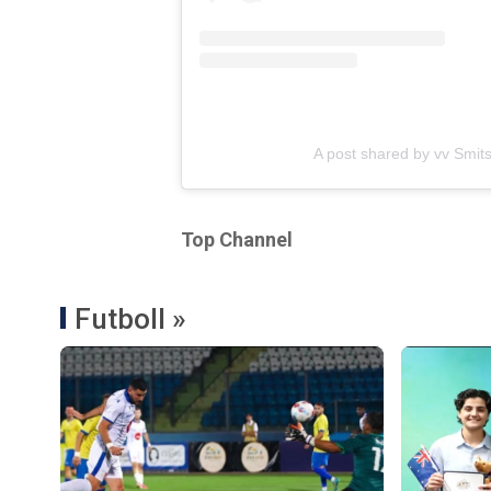
A post shared by vv Smi
Top Channel
Futboll »