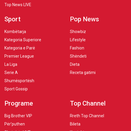
Top News LIVE
Sport
Pop News
Kombëtarja
Showbiz
Kategoria Superiore
Lifestyle
Kategoria e Parë
Fashion
Premier League
Shëndeti
La Liga
Dieta
Serie A
Receta gatimi
Shumësportësh
Sport Gossip
Programe
Top Channel
Big Brother VIP
Rreth Top Channel
Për’puthen
Bileta