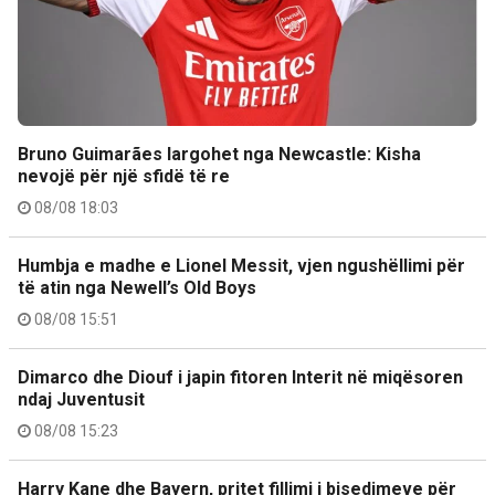
Bruno Guimarães largohet nga Newcastle: Kisha
nevojë për një sfidë të re
08/08 18:03
Humbja e madhe e Lionel Messit, vjen ngushëllimi për
të atin nga Newell’s Old Boys
08/08 15:51
Dimarco dhe Diouf i japin fitoren Interit në miqësoren
ndaj Juventusit
08/08 15:23
Harry Kane dhe Bayern, pritet fillimi i bisedimeve për