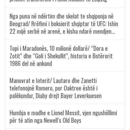
Nga puna në ndërtim dhe skelat te shqiponja në
Beograd/ Rrëfimi i boksierit shqiptar të UFC: Ishin
22 mijë serbë në arenë, e kisha ndarë mendjen…
Topi i Maradonës, 10 milionë dollarë/ “Dora e
Zotit” dhe “Goli i Shekullit”, historia e Botërorit
1986 del në ankand
Manovrat e Interit/ Lautaro dhe Zanetti
telefonojnë Romero, por Oaktree është i
palëkundur, Diaby drejt Bayer Leverkuesen
Humbja e madhe e Lionel Messit, vjen ngushëllimi
për të atin nga Newell’s Old Boys