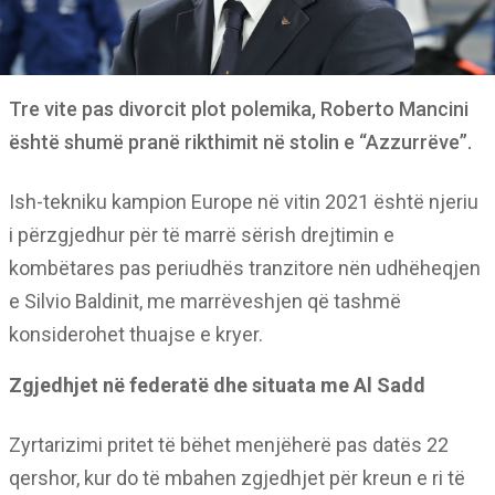
Tre vite pas divorcit plot polemika, Roberto Mancini
është shumë pranë rikthimit në stolin e “Azzurrëve”.
Ish-tekniku kampion Europe në vitin 2021 është njeriu
i përzgjedhur për të marrë sërish drejtimin e
kombëtares pas periudhës tranzitore nën udhëheqjen
e Silvio Baldinit, me marrëveshjen që tashmë
konsiderohet thuajse e kryer.
Zgjedhjet në federatë dhe situata me Al Sadd
Zyrtarizimi pritet të bëhet menjëherë pas datës 22
qershor, kur do të mbahen zgjedhjet për kreun e ri të