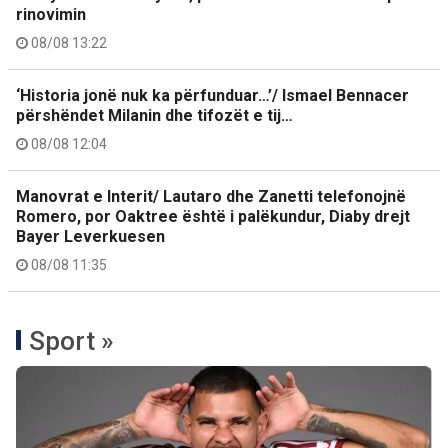
rinovimin
08/08 13:22
‘Historia jonë nuk ka përfunduar…’/ Ismael Bennacer
përshëndet Milanin dhe tifozët e tij…
08/08 12:04
Manovrat e Interit/ Lautaro dhe Zanetti telefonojnë
Romero, por Oaktree është i palëkundur, Diaby drejt
Bayer Leverkuesen
08/08 11:35
Sport »