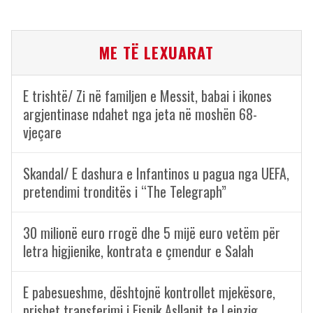
ME TË LEXUARAT
E trishtë/ Zi në familjen e Messit, babai i ikones
argjentinase ndahet nga jeta në moshën 68-
vjeçare
Skandal/ E dashura e Infantinos u pagua nga UEFA,
pretendimi tronditës i “The Telegraph”
30 milionë euro rrogë dhe 5 mijë euro vetëm për
letra higjienike, kontrata e çmendur e Salah
E pabesueshme, dështojnë kontrollet mjekësore,
prishet transferimi i Fisnik Asllanit te Leipzig