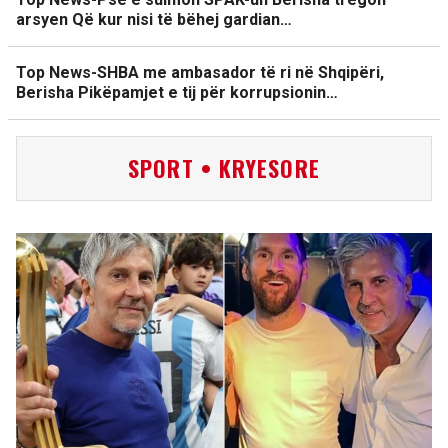
arsyen Që kur nisi të bëhej gardian…
Top News-SHBA me ambasador të ri në Shqipëri,
Berisha Pikëpamjet e tij për korrupsionin…
SPORT • KRYESORE