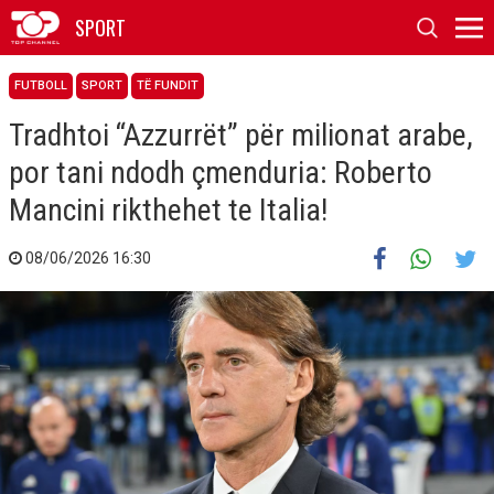
SPORT
FUTBOLL
SPORT
TË FUNDIT
Tradhtoi “Azzurrët” për milionat arabe,
por tani ndodh çmenduria: Roberto
Mancini rikthehet te Italia!
08/06/2026 16:30