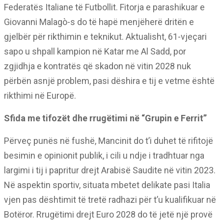
Federatës Italiane të Futbollit. Fitorja e parashikuar e
Giovanni Malagò-s do të hapë menjëherë dritën e
gjelbër për rikthimin e teknikut. Aktualisht, 61-vjeçari
sapo u shpall kampion në Katar me Al Sadd, por
zgjidhja e kontratës që skadon në vitin 2028 nuk
përbën asnjë problem, pasi dëshira e tij e vetme është
rikthimi në Europë.
Sfida me tifozët dhe rrugëtimi në “Grupin e Ferrit”
Përveç punës në fushë, Mancinit do t’i duhet të rifitojë
besimin e opinionit publik, i cili u ndje i tradhtuar nga
largimi i tij i papritur drejt Arabisë Saudite në vitin 2023.
Në aspektin sportiv, situata mbetet delikate pasi Italia
vjen pas dështimit të tretë radhazi për t’u kualifikuar në
Botëror. Rrugëtimi drejt Euro 2028 do të jetë një provë