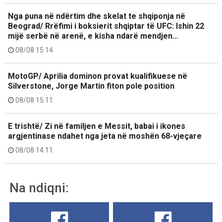
Nga puna në ndërtim dhe skelat te shqiponja në
Beograd/ Rrëfimi i boksierit shqiptar të UFC: Ishin 22
mijë serbë në arenë, e kisha ndarë mendjen…
08/08 15:14
MotoGP/ Aprilia dominon provat kualifikuese në
Silverstone, Jorge Martin fiton pole position
08/08 15:11
E trishtë/ Zi në familjen e Messit, babai i ikones
argjentinase ndahet nga jeta në moshën 68-vjeçare
08/08 14:11
Na ndiqni: