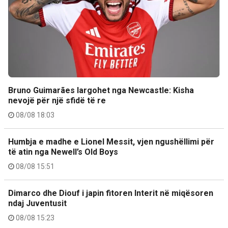
Bruno Guimarães largohet nga Newcastle: Kisha
nevojë për një sfidë të re
08/08 18:03
Humbja e madhe e Lionel Messit, vjen ngushëllimi për
të atin nga Newell’s Old Boys
08/08 15:51
Dimarco dhe Diouf i japin fitoren Interit në miqësoren
ndaj Juventusit
08/08 15:23