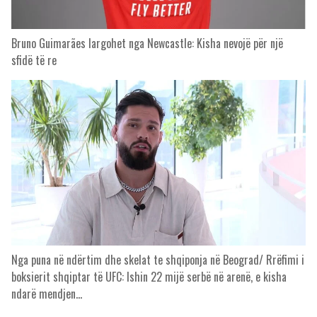
Bruno Guimarães largohet nga Newcastle: Kisha nevojë për një
sfidë të re
Nga puna në ndërtim dhe skelat te shqiponja në Beograd/ Rrëfimi i
boksierit shqiptar të UFC: Ishin 22 mijë serbë në arenë, e kisha
ndarë mendjen…