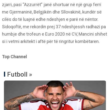
zjarri, pasi “Azzurrët” janë shortuar në një grup ferri
me Gjermaninë, Belgjikën dhe Sllovakinë, kundër së
cilës do të luajnë edhe ndeshjen e parë në nëntor.
Sidoqoftë, me rekordin prej 37 ndeshjessh radhazi pa
humbje dhe trofeun e Euro 2020 në CV, Mancini shihet
si i vetmi arkitekt i aftë për të ringritur kombëtaren.
Top Channel
Futboll »