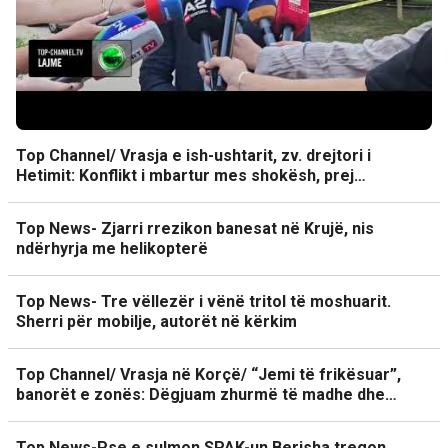
Top Channel/ Vrasja e ish-ushtarit, zv. drejtori i
Hetimit: Konflikt i mbartur mes shokësh, prej…
Top News- Zjarri rrezikon banesat në Krujë, nis
ndërhyrja me helikopterë
Top News- Tre vëllezër i vënë tritol të moshuarit.
Sherri për mobilje, autorët në kërkim
Top Channel/ Vrasja në Korçë/ “Jemi të frikësuar”,
banorët e zonës: Dëgjuam zhurmë të madhe dhe…
Top News-Pse e sulmon SPAK-un Berisha tregon