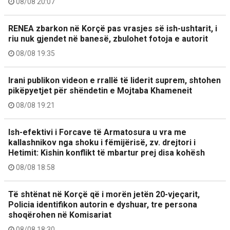
08/08 20:07
RENEA zbarkon në Korçë pas vrasjes së ish-ushtarit, i
riu nuk gjendet në banesë, zbulohet fotoja e autorit
08/08 19:35
Irani publikon videon e rrallë të liderit suprem, shtohen
pikëpyetjet për shëndetin e Mojtaba Khameneit
08/08 19:21
Ish-efektivi i Forcave të Armatosura u vra me
kallashnikov nga shoku i fëmijërisë, zv. drejtori i
Hetimit: Kishin konflikt të mbartur prej disa kohësh
08/08 18:58
Të shtënat në Korçë që i morën jetën 20-vjeçarit,
Policia identifikon autorin e dyshuar, tre persona
shoqërohen në Komisariat
08/08 18:30