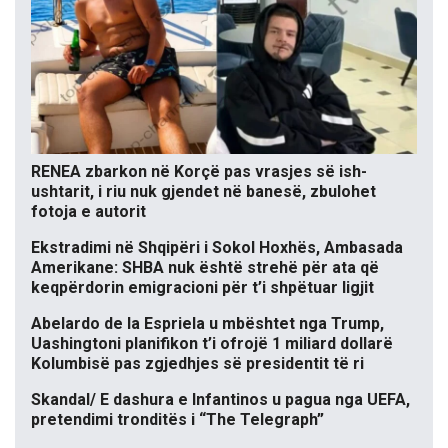
RENEA zbarkon në Korçë pas vrasjes së ish-
ushtarit, i riu nuk gjendet në banesë, zbulohet
fotoja e autorit
Ekstradimi në Shqipëri i Sokol Hoxhës, Ambasada
Amerikane: SHBA nuk është strehë për ata që
keqpërdorin emigracioni për t’i shpëtuar ligjit
Abelardo de la Espriela u mbështet nga Trump,
Uashingtoni planifikon t’i ofrojë 1 miliard dollarë
Kolumbisë pas zgjedhjes së presidentit të ri
Skandal/ E dashura e Infantinos u pagua nga UEFA,
pretendimi tronditës i “The Telegraph”