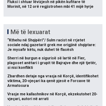
Fluksi i shtuar lëvizjesh në pikën kufitare të
Morinit, në 12 orë regjistrohen mbi 41 mijë hyrje
Më të lexuarat
“Kthehu në Shqipëri”/ Sulm racist në rrjetet
sociale ndaj gazetarit grek me origjinë shqiptare:
Je mysafir këtu, nuk duhet të flasësh
Sherri në burgun e sigurisë së lartë në Fier,
plagoset anëtari i grupit të Bajrajve dhe një tjetër,
si nisi konflikti
Zbardhen detaje nga vrasja në Korçë, identifikohet
viktima, 20-vjeçari ka qenë pjesë e Forcave të
Armatosura
Vrasje me kallashnikov në Korçë, ekzekutohet 20-
vjeçari, autori në arrati