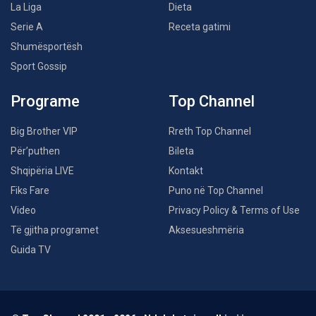
La Liga
Dieta
Serie A
Receta gatimi
Shumësportësh
Sport Gossip
Programe
Top Channel
Big Brother VIP
Rreth Top Channel
Për’puthen
Bileta
Shqipëria LIVE
Kontakt
Fiks Fare
Puno në Top Channel
Video
Privacy Policy & Terms of Use
Të gjitha programet
Aksesueshmëria
Guida TV