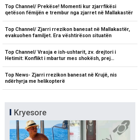
Top Channel/ Prekëse! Momenti kur zjarrfikësi
qetëson fëmijën e trembur nga zjarret në Mallakastër
Top Channel/ Zjarri rrezikon banesat në Mallakastër,
evakuohen familjet. Era vështirëson situatën
Top Channel/ Vrasja e ish-ushtarit, zv. drejtori i
Hetimit: Konflikt i mbartur mes shokësh, prej…
Top News- Zjarri rrezikon banesat në Krujë, nis
ndërhyrja me helikopterë
Kryesore