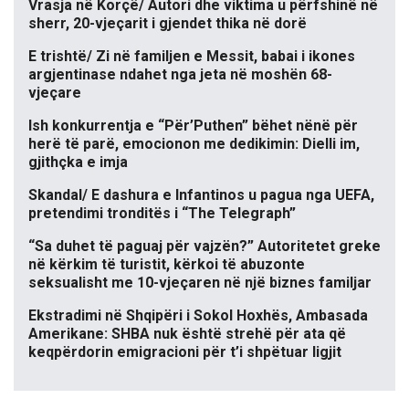
Vrasja në Korçë/ Autori dhe viktima u përfshinë në
sherr, 20-vjeçarit i gjendet thika në dorë
E trishtë/ Zi në familjen e Messit, babai i ikones
argjentinase ndahet nga jeta në moshën 68-
vjeçare
Ish konkurrentja e “Për’Puthen” bëhet nënë për
herë të parë, emocionon me dedikimin: Dielli im,
gjithçka e imja
Skandal/ E dashura e Infantinos u pagua nga UEFA,
pretendimi tronditës i “The Telegraph”
“Sa duhet të paguaj për vajzën?” Autoritetet greke
në kërkim të turistit, kërkoi të abuzonte
seksualisht me 10-vjeçaren në një biznes familjar
Ekstradimi në Shqipëri i Sokol Hoxhës, Ambasada
Amerikane: SHBA nuk është strehë për ata që
keqpërdorin emigracioni për t’i shpëtuar ligjit