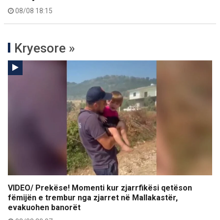
08/08 18:15
Kryesore »
VIDEO/ Prekëse! Momenti kur zjarrfikësi qetëson
fëmijën e trembur nga zjarret në Mallakastër,
evakuohen banorët