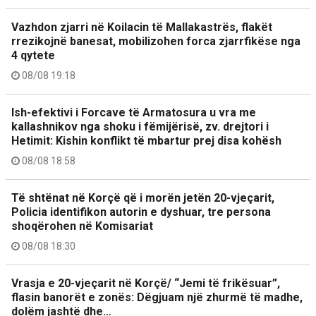
Vazhdon zjarri në Koilacin të Mallakastrës, flakët
rrezikojnë banesat, mobilizohen forca zjarrfikëse nga
4 qytete
08/08 19:18
Ish-efektivi i Forcave të Armatosura u vra me
kallashnikov nga shoku i fëmijërisë, zv. drejtori i
Hetimit: Kishin konflikt të mbartur prej disa kohësh
08/08 18:58
Të shtënat në Korçë që i morën jetën 20-vjeçarit,
Policia identifikon autorin e dyshuar, tre persona
shoqërohen në Komisariat
08/08 18:30
Vrasja e 20-vjeçarit në Korçë/ “Jemi të frikësuar”,
flasin banorët e zonës: Dëgjuam një zhurmë të madhe,
dolëm jashtë dhe…