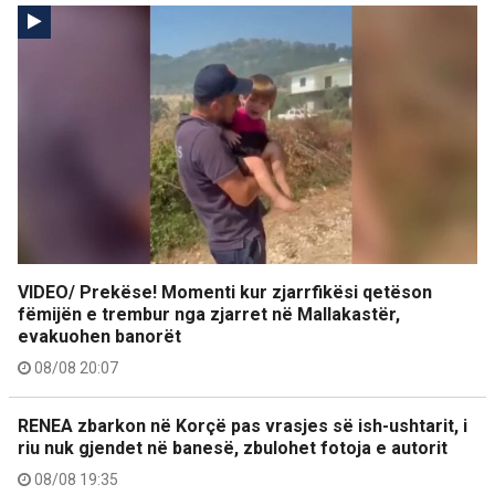
VIDEO/ Prekëse! Momenti kur zjarrfikësi qetëson
fëmijën e trembur nga zjarret në Mallakastër,
evakuohen banorët
08/08 20:07
RENEA zbarkon në Korçë pas vrasjes së ish-ushtarit, i
riu nuk gjendet në banesë, zbulohet fotoja e autorit
08/08 19:35