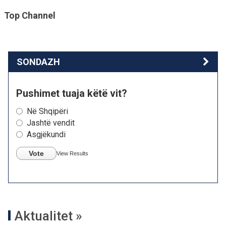
Top Channel
SONDAZH
Pushimet tuaja këtë vit?
Në Shqipëri
Jashtë vendit
Asgjëkundi
Vote
View Results
Aktualitet »