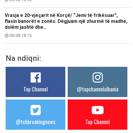
Vrasja e 20-vjeçarit në Korçë/ “Jemi të frikësuar”,
flasin banorët e zonës: Dëgjuam një zhurmë të madhe,
dolëm jashtë dhe…
08/08 18:15
Na ndiqni:
Top Channel
@topchannelalbania
@tchbreakingnews
Top Channel