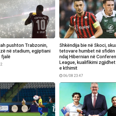
lah pushton Trabzonin,
Shkëndija bie në Skoci, sk
ozë në stadium, egjiptiani
tetovare humbet në sfidën
fjalë
ndaj Hibernian në Confere
League, kualifikimi zgjidhet
12
e kthimit
06/08 23:47