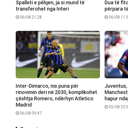
Spalleti e pëlqen, ja si mund të
Dua të fi
transferohet nga Interi
përpara t
06/08 21:28
06/08 11:
Inter-Dimarco, nis puna për
Juventus, 
rinovimin deri në 2030, komplikohet
Manchester
çështja Romero, ndërhyn Atletico
hapur nda
Madrid
05/08 23:
06/08 09:47