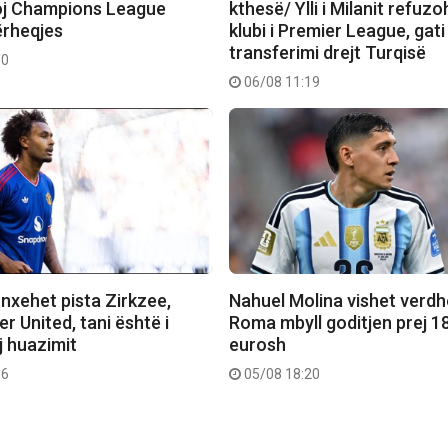
toj Champions League
kthesë/ Ylli i Milanit refuz
ërheqjes
klubi i Premier League, gati
transferimi drejt Turqisë
50
06/08 11:19
nxehet pista Zirkzee,
Nahuel Molina vishet verdh
 United, tani është i
Roma mbyll goditjen prej 1
j huazimit
eurosh
56
05/08 18:20