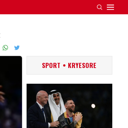
t
SPORT • KRYESORE