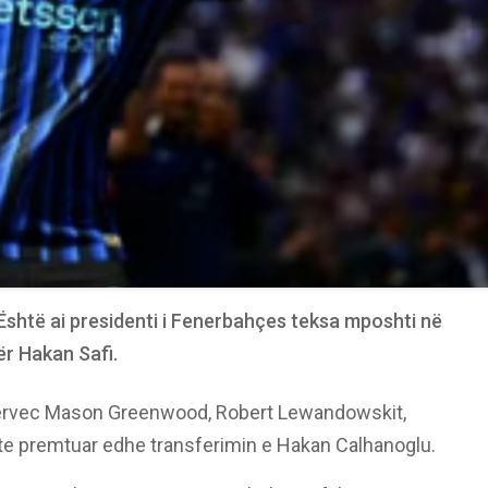
. Është ai presidenti i Fenerbahçes teksa mposhti në
ër Hakan Safi.
 përvec Mason Greenwood, Robert Lewandowskit,
hte premtuar edhe transferimin e Hakan Calhanoglu.