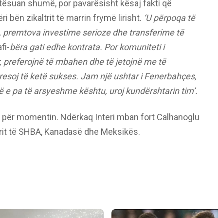
tësuan shumë, por pavarësisht kësaj fakti që
 bën zikaltrit të marrin frymë lirisht.
‘U përpoqa të
ët, premtova investime serioze dhe transferime të
fi-
bëra gati edhe kontrata. Por komuniteti i
r, preferojnë të mbahen dhe të jetojnë me të
presoj të ketë sukses. Jam një ushtar i Fenerbahçes,
ë e pa të arsyeshme kështu, uroj kundërshtarin tim’.
n për momentin. Ndërkaq Interi mban fort Calhanoglu
orit të SHBA, Kanadasë dhe Meksikës.