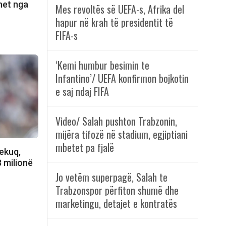
ohet nga
Mes revoltës së UEFA-s, Afrika del
hapur në krah të presidentit të
FIFA-s
‘Kemi humbur besimin te
Infantino’/ UEFA konfirmon bojkotin
e saj ndaj FIFA
Video/ Salah pushton Trabzonin,
mijëra tifozë në stadium, egjiptiani
mbetet pa fjalë
ekuq,
8 milionë
Jo vetëm superpagë, Salah te
Trabzonspor përfiton shumë dhe
marketingu, detajet e kontratës