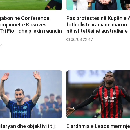
 gabon në Conference
Pas protestës në Kupën e A
ampionët e Kosovës
futbolliste iraniane marrin
ri Fiori dhe prekin raundin
nënshtetësinë australiane
06/08 22:47
20
taryan dhe objektivi i tij:
E ardhmja e Leaos merr një