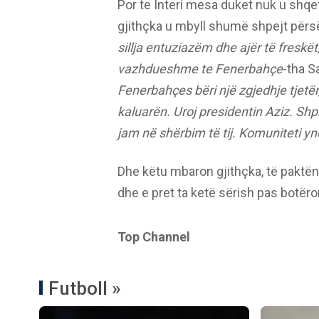
Por te Interi mesa duket nuk u shqe
gjithçka u mbyll shumë shpejt përsëri
sillja entuziazëm dhe ajër të fresk
vazhdueshme te Fenerbahçe
-tha Sa
Fenerbahçes bëri një zgjedhje tjetë
kaluarën. Uroj presidentin Aziz. Sh
jam në shërbim të tij. Komuniteti yn
Dhe këtu mbaron gjithçka, të paktë
dhe e pret ta ketë sërish pas botër
Top Channel
Futboll »