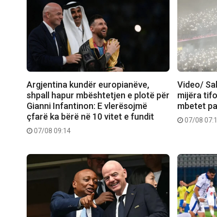
Argjentina kundër europianëve,
Video/ Sa
shpall hapur mbështetjen e plotë për
mijëra tif
Gianni Infantinon: E vlerësojmë
mbetet pa 
çfarë ka bërë në 10 vitet e fundit
07/08 07:
07/08 09:14