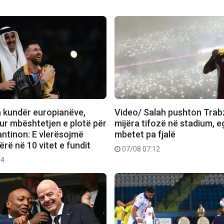
a kundër europianëve,
Video/ Salah pushton Trab
pur mbështetjen e plotë për
mijëra tifozë në stadium, eg
antinon: E vlerësojmë
mbetet pa fjalë
ërë në 10 vitet e fundit
07/08 07:12
14