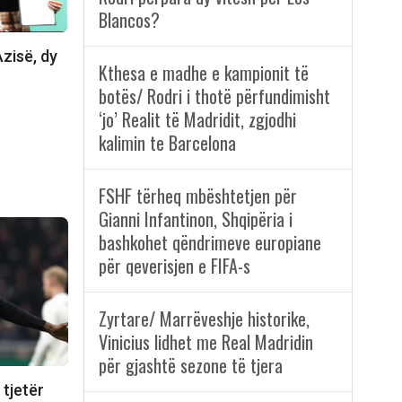
Blancos?
zisë, dy
Kthesa e madhe e kampionit të
botës/ Rodri i thotë përfundimisht
‘jo’ Realit të Madridit, zgjodhi
kalimin te Barcelona
FSHF tërheq mbështetjen për
Gianni Infantinon, Shqipëria i
bashkohet qëndrimeve europiane
për qeverisjen e FIFA-s
Zyrtare/ Marrëveshje historike,
Vinicius lidhet me Real Madridin
për gjashtë sezone të tjera
 tjetër