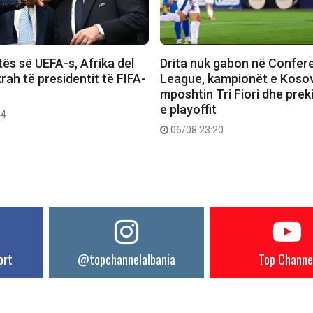
ës së UEFA-s, Afrika del
Drita nuk gabon në Confer
rah të presidentit të FIFA-
League, kampionët e Koso
mposhtin Tri Fiori dhe prek
e playoffit
44
06/08 23:20
ort
@topchannelalbania
Top Channe