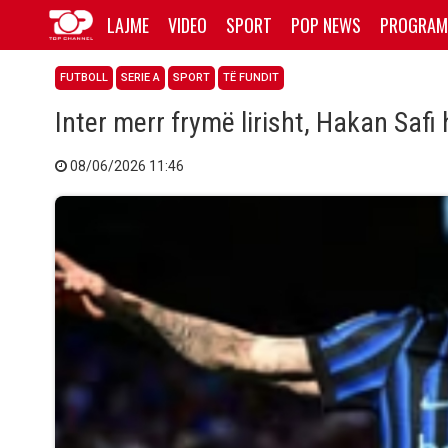
LAJME
VIDEO
SPORT
POP NEWS
PROGRAM
FUTBOLL
SERIE A
SPORT
TË FUNDIT
Inter merr frymë lirisht, Hakan Saf
08/06/2026 11:46