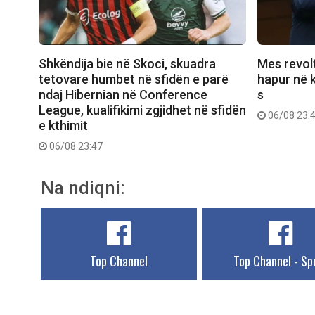
Shkëndija bie në Skoci, skuadra
Mes revolt
tetovare humbet në sfidën e parë
hapur në k
ndaj Hibernian në Conference
s
League, kualifikimi zgjidhet në sfidën
06/08 23:
e kthimit
06/08 23:47
Na ndiqni:
Top Channel
Top Channel - Sp