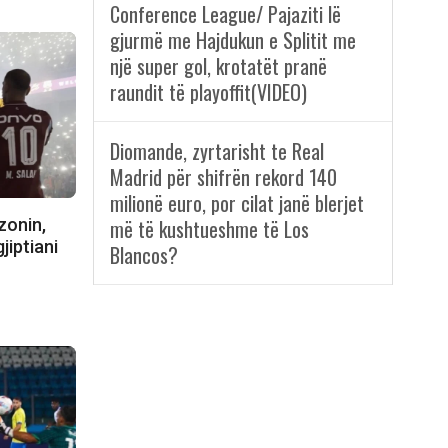
Conference League/ Pajaziti lë
gjurmë me Hajdukun e Splitit me
një super gol, krotatët pranë
raundit të playoffit(VIDEO)
Diomande, zyrtarisht te Real
Madrid për shifrën rekord 140
milionë euro, por cilat janë blerjet
më të kushtueshme të Los
zonin,
jiptiani
Blancos?