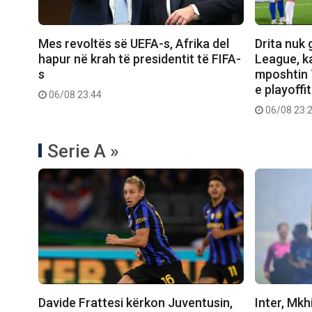
Mes revoltës së UEFA-s, Afrika del
Drita nuk
hapur në krah të presidentit të FIFA-
League, k
s
mposhtin T
e playoffit
06/08 23:44
06/08 23:
Serie A »
Davide Frattesi kërkon Juventusin,
Inter, Mkhi