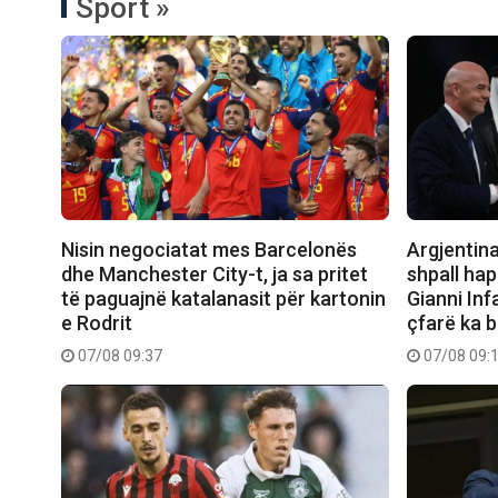
Sport »
Nisin negociatat mes Barcelonës
Argjentin
dhe Manchester City-t, ja sa pritet
shpall ha
të paguajnë katalanasit për kartonin
Gianni Inf
e Rodrit
çfarë ka b
07/08 09:37
07/08 09: