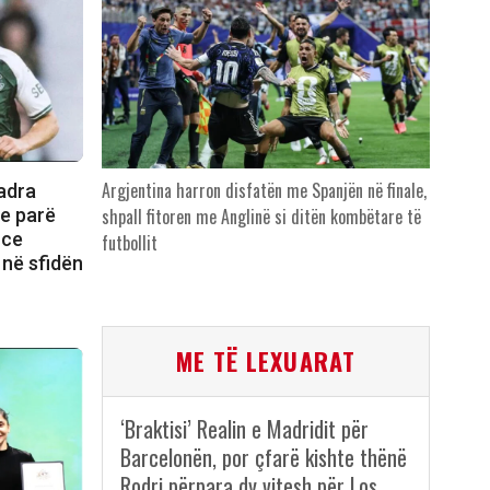
Argjentina harron disfatën me Spanjën në finale,
uadra
 e parë
shpall fitoren me Anglinë si ditën kombëtare të
nce
futbollit
 në sfidën
ME TË LEXUARAT
‘Braktisi’ Realin e Madridit për
Barcelonën, por çfarë kishte thënë
Rodri përpara dy vitesh për Los