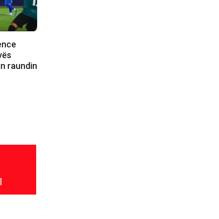
ence
vës
in raundin
l