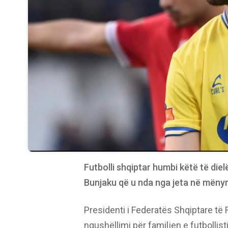
Futbolli shqiptar humbi këtë të die
Bunjaku që u nda nga jeta në mënyrë
Presidenti i Federatës Shqiptare të
ngushëllimi për familjen e futbolli