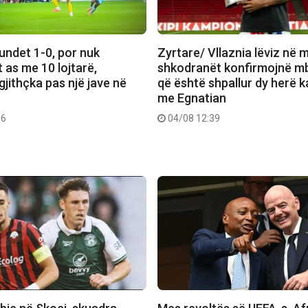
ndet 1-0, por nuk
Zyrtare/ Vllaznia lëviz në 
 as me 10 lojtarë,
shkodranët konfirmojnë mb
jithçka pas një jave në
që është shpallur dy herë 
me Egnatian
56
04/08 12:39