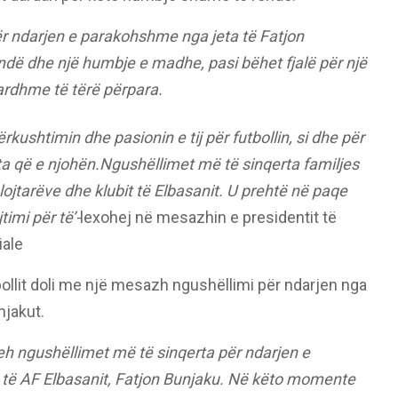
për ndarjen e parakohshme nga jeta të Fatjon
ëndë dhe një humbje e madhe, pasi bëhet fjalë për një
 ardhme të tërë përpara.
ërkushtimin dhe pasionin e tij për futbollin, si dhe për
ata që e njohën.Ngushëllimet më të sinqerta familjes
ojtarëve dhe klubit të Elbasanit. U prehtë në paqe
timi për të’-
lexohej në mesazhin e presidentit të
iale
ollit doli me një mesazh ngushëllimi për ndarjen nga
njakut.
reh ngushëllimet më të sinqerta për ndarjen e
t të AF Elbasanit, Fatjon Bunjaku. Në këto momente