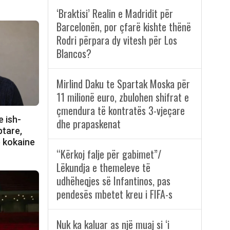
‘Braktisi’ Realin e Madridit për
Barcelonën, por çfarë kishte thënë
Rodri përpara dy vitesh për Los
Blancos?
Mirlind Daku te Spartak Moska për
11 milionë euro, zbulohen shifrat e
çmendura të kontratës 3-vjeçare
e ish-
dhe prapaskenat
ptare,
e kokaine
“Kërkoj falje për gabimet”/
Lëkundja e themeleve të
udhëheqjes së Infantinos, pas
pendesës mbetet kreu i FIFA-s
Nuk ka kaluar as një muaj si ‘i