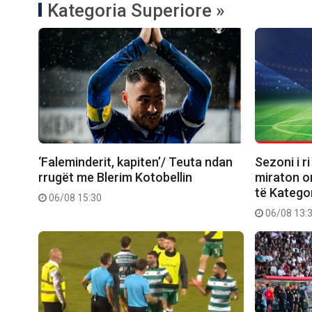
Kategoria Superiore »
‘Faleminderit, kapiten’/ Teuta ndan
Sezoni i r
rrugët me Blerim Kotobellin
miraton or
të Katego
06/08 15:30
06/08 13: