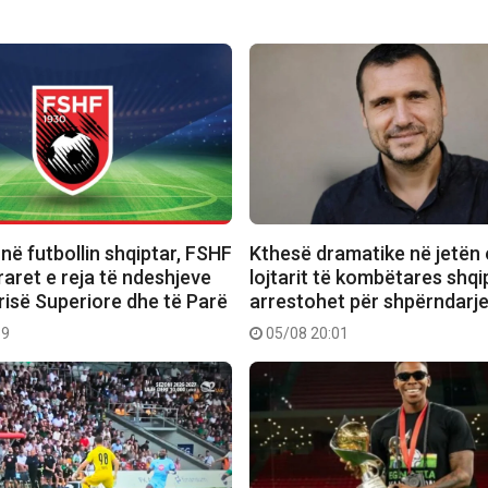
i në futbollin shqiptar, FSHF
Kthesë dramatike në jetën 
aret e reja të ndeshjeve
lojtarit të kombëtares shqi
risë Superiore dhe të Parë
arrestohet për shpërndarj
39
05/08 20:01