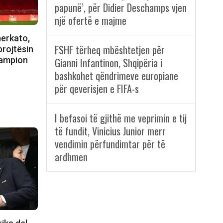
papunë’, për Didier Deschamps vjen
një ofertë e majme
merkato,
FSHF tërheq mbështetjen për
rojtësin
kampion
Gianni Infantinon, Shqipëria i
bashkohet qëndrimeve europiane
për qeverisjen e FIFA-s
I befasoi të gjithë me veprimin e tij
të fundit, Vinicius Junior merr
vendimin përfundimtar për të
ardhmen