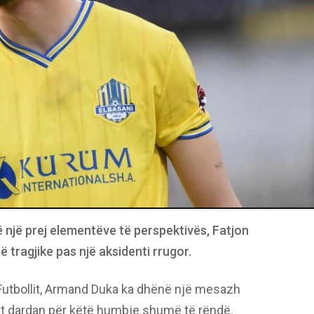
lë një prej elementëve të perspektivës, Fatjon
 tragjike pas një aksidenti rrugor.
 Futbollit, Armand Duka ka dhënë një mesazh
stit dardan për këtë humbje shumë të rëndë.