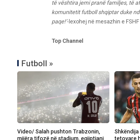
të vështira jemi pranë familjes, të a
komunitetit futboll shqiptar duke n
paqe!’
-lexohej në mesazhin e FSHF
Top Channel
Futboll »
Video/ Salah pushton Trabzonin,
Shkëndija 
mijëra tifozë në stadium, egjiptiani
tetovare 