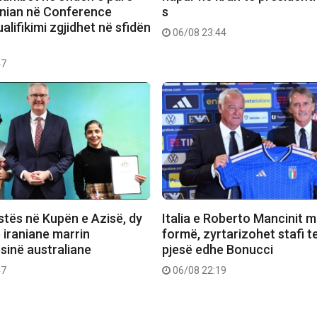
rnian në Conference
s
alifikimi zgjidhet në sfidën
06/08 23:44
47
stës në Kupën e Azisë, dy
Italia e Roberto Mancinit m
e iraniane marrin
formë, zyrtarizohet stafi t
sinë australiane
pjesë edhe Bonucci
47
06/08 22:19