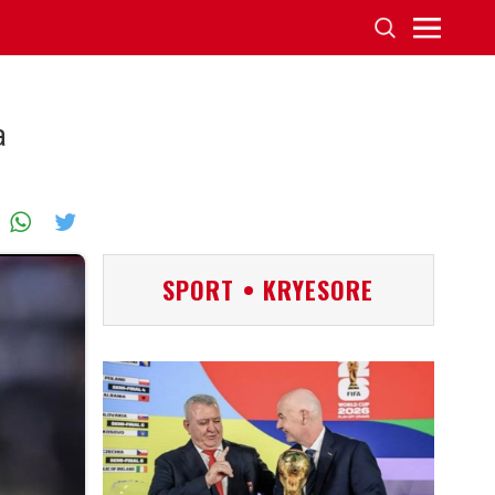
a
SPORT • KRYESORE