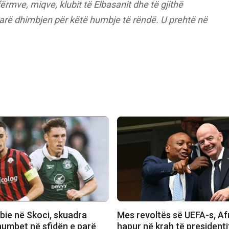
fërmve, miqve, klubit të Elbasanit dhe të gjithë
darë dhimbjen për këtë humbje të rëndë. U prehtë në
bie në Skoci, skuadra
Mes revoltës së UEFA-s, Afr
humbet në sfidën e parë
hapur në krah të presidenti