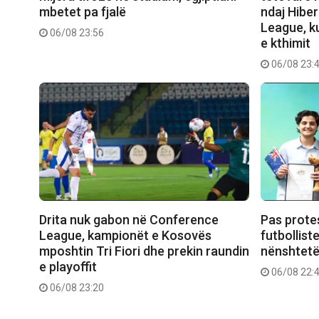
mbetet pa fjalë
ndaj Hibe
League, ku
06/08 23:56
e kthimit
06/08 23:
Drita nuk gabon në Conference
Pas prote
League, kampionët e Kosovës
futbollist
mposhtin Tri Fiori dhe prekin raundin
nënshtetë
e playoffit
06/08 22:
06/08 23:20