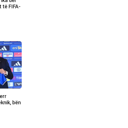
ika del
t të FIFA-
err
eknik, bën