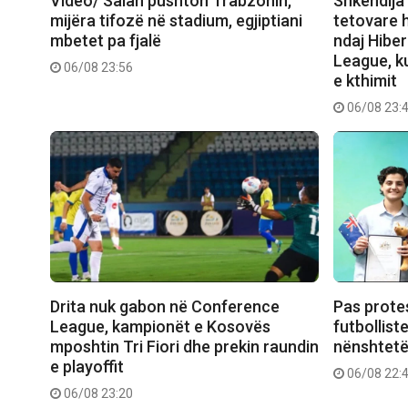
Video/ Salah pushton Trabzonin,
Shkëndija 
mijëra tifozë në stadium, egjiptiani
tetovare 
mbetet pa fjalë
ndaj Hibe
League, ku
06/08 23:56
e kthimit
06/08 23:
Drita nuk gabon në Conference
Pas prote
League, kampionët e Kosovës
futbollist
mposhtin Tri Fiori dhe prekin raundin
nënshtetë
e playoffit
06/08 22:
06/08 23:20