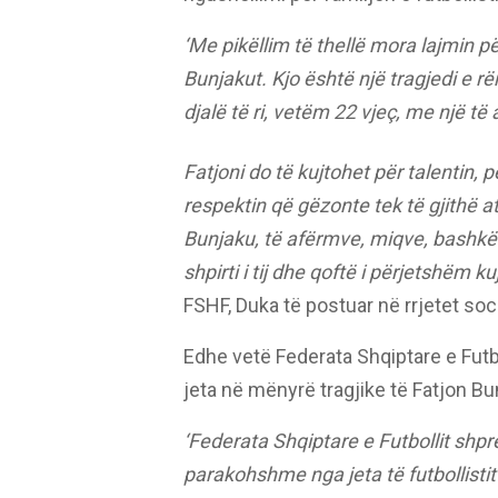
‘Me pikëllim të thellë mora lajmin 
Bunjakut. Kjo është një tragjedi e r
djalë të ri, vetëm 22 vjeç, me një të
Fatjoni do të kujtohet për talentin, p
respektin që gëzonte tek të gjithë 
Bunjaku, të afërmve, miqve, bashkël
shpirti i tij dhe qoftë i përjetshëm kuj
FSHF, Duka të postuar në rrjetet soc
Edhe vetë Federata Shqiptare e Futb
jeta në mënyrë tragjike të Fatjon Bu
‘Federata Shqiptare e Futbollit shp
parakohshme nga jeta të futbollisti