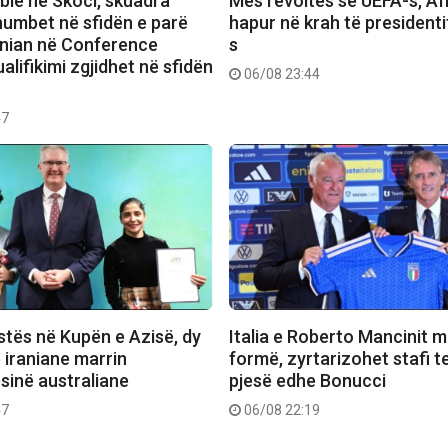
bie në Skoci, skuadra
Mes revoltës së UEFA-s, Afr
humbet në sfidën e parë
hapur në krah të presidenti
rnian në Conference
s
alifikimi zgjidhet në sfidën
06/08 23:44
47
stës në Kupën e Azisë, dy
Italia e Roberto Mancinit m
e iraniane marrin
formë, zyrtarizohet stafi t
sinë australiane
pjesë edhe Bonucci
47
06/08 22:19