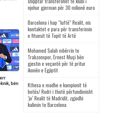
shqiptar transferohet te klubi i
njohur gjerman për 30 milionë euro
Barcelona i hap “luftë” Realit, nis
kontaktet e para për transferimin
e fituesit të Topit të Artë
Mohamed Salah mbërrin te
Trabzonspor, Ernest Muçi bën
gjestin e veçantë për të pritur
ikonën e Egjiptit
err
eknik, bën
Kthesa e madhe e kampionit të
botës/ Rodri i thotë përfundimisht
‘jo’ Realit të Madridit, zgjodhi
kalimin te Barcelona