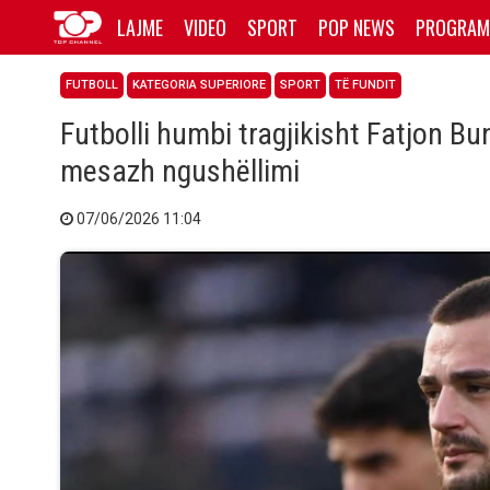
LAJME
VIDEO
SPORT
POP NEWS
PROGRAM
FUTBOLL
KATEGORIA SUPERIORE
SPORT
TË FUNDIT
Futbolli humbi tragjikisht Fatjon 
mesazh ngushëllimi
07/06/2026 11:04