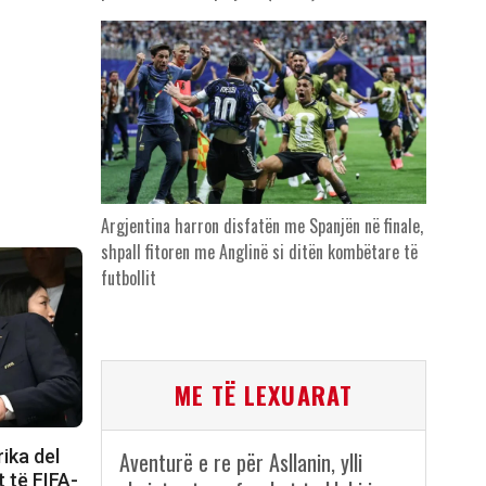
Argjentina harron disfatën me Spanjën në finale,
shpall fitoren me Anglinë si ditën kombëtare të
futbollit
ME TË LEXUARAT
ika del
Aventurë e re për Asllanin, ylli
t të FIFA-