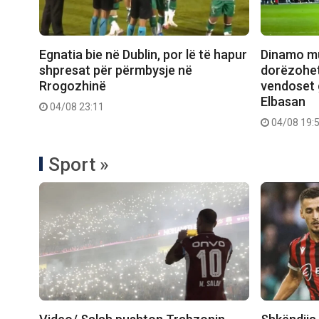
Egnatia bie në Dublin, por lë të hapur
Dinamo mu
shpresat për përmbysje në
dorëzohet
Rrogozhinë
vendoset g
Elbasan
04/08 23:11
04/08 19:
Sport »